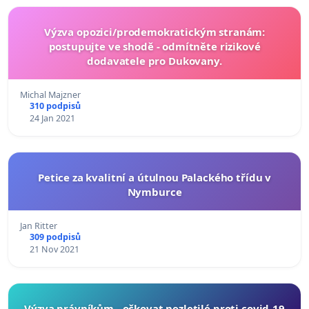
Výzva opozici/prodemokratickým stranám:
postupujte ve shodě - odmítněte rizikové
dodavatele pro Dukovany.
Michal Majzner
310 podpisů
24 Jan 2021
Petice za kvalitní a útulnou Palackého třídu v
Nymburce
Jan Ritter
309 podpisů
21 Nov 2021
Výzva právníkům - očkovat nezletilé proti covid-19