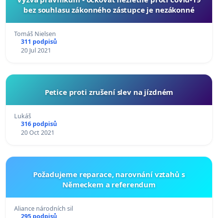
bez souhlasu zákonného zástupce je nezákonné
Tomáš Nielsen
311 podpisů
20 Jul 2021
Petice proti zrušení slev na jízdném
Lukáš
316 podpisů
20 Oct 2021
Požadujeme reparace, narovnání vztahů s
Německem a referendum
Aliance národních sil
295 podpisů