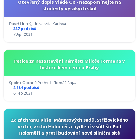
Otevřený dopis Vládě ČR - nezapomínejte na
studenty vysokých škol
David Hurný, Univerzita Karlova
337 podpisů
7 Apr 2021
Petice za nezastavění náměstí Miloše Formana v
historickém centru Prahy
Spolek Občané Prahy 1 - Tomáš Baj…
2 184 podpisů
6 Feb 2021
Za záchranu Klíše, Mánesových sadů, Střížovického
vrchu, vrchu Holoměř a bydlení v sídlišti Pod
Holoměří a proti budování nové silniční sítě