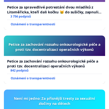
Petice za spravedlivé potrestání dvou mladíků z
Litoměřicka, kteří dali kočku 😿 do sušičky, zapnuli ji
a umírání zvířete natočili.
3 756 podpisů
Oznámení o transparentnosti
Petice za zachování rozsahu onkourologické péče a
proti tzv. docentralizaci operačních výkonů
Petice za zachování rozsahu onkourologické péče a
proti tzv. docentralizaci operačních výkonů
842 podpisů
Oznámení o transparentnosti
Není mi jedno: Za přísnější tresty za sexuální
zločiny na dětech