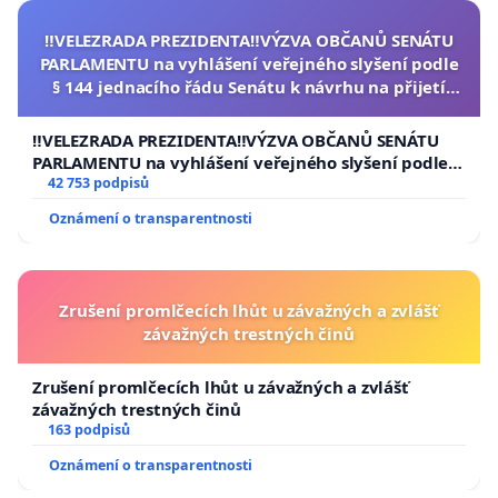
‼️VELEZRADA PREZIDENTA‼️VÝZVA OBČANŮ SENÁTU
PARLAMENTU na vyhlášení veřejného slyšení podle
§ 144 jednacího řádu Senátu k návrhu na přijetí
usnesení k podání ústavní žaloby na prezidenta
republiky
‼️VELEZRADA PREZIDENTA‼️VÝZVA OBČANŮ SENÁTU
PARLAMENTU na vyhlášení veřejného slyšení podle §
144 jednacího řádu Senátu k návrhu na přijetí
42 753 podpisů
usnesení k podání ústavní žaloby na prezidenta
Oznámení o transparentnosti
republiky
Zrušení promlčecích lhůt u závažných a zvlášť
závažných trestných činů
Zrušení promlčecích lhůt u závažných a zvlášť
závažných trestných činů
163 podpisů
Oznámení o transparentnosti