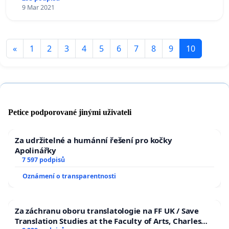
9 Mar 2021
«
1
2
3
4
5
6
7
8
9
10
Petice podporované jinými uživateli
Za udržitelné a humánní řešení pro kočky
Apolinářky
7 597 podpisů
Oznámení o transparentnosti
Za záchranu oboru translatologie na FF UK / Save
Translation Studies at the Faculty of Arts, Charles