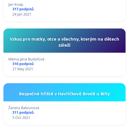
Jan Knap
317 podpisů
24 Jan 2021
Vzkaz pro matky, otce a všechny, kterým na dětech
záleží
Máma Jana Budařová
316 podpisů
27 May 2021
Bezpečné hřiště v Havlíčkově Brodě u Billy
Žaneta Balounová
311 podpisů
5 Oct 2021