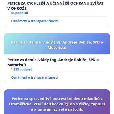
PETICE ZA RYCHLEJŠÍ A ÚČINNĚJŠÍ OCHRANU ZVÍŘAT
V OHROŽE
33 podpisů
Oznámení o transparentnosti
Petice za demisi vlády Ing. Andreje Babiše, SPD a
Motoristů
Petice za demisi vlády Ing. Andreje Babiše, SPD a
Motoristů
1 833 podpisů
Oznámení o transparentnosti
Petice za spravedlivé potrestání dvou mladíků z
Litoměřicka, kteří dali kočku 😿 do sušičky, zapnuli
ji a umírání zvířete natočili.