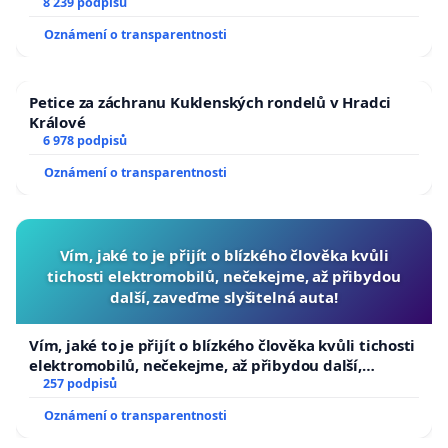
University
8 239 podpisů
Oznámení o transparentnosti
Petice za záchranu Kuklenských rondelů v Hradci
Králové
6 978 podpisů
Oznámení o transparentnosti
Vím, jaké to je přijít o blízkého člověka kvůli
tichosti elektromobilů, nečekejme, až přibydou
další, zaveďme slyšitelná auta!
Vím, jaké to je přijít o blízkého člověka kvůli tichosti
elektromobilů, nečekejme, až přibydou další,
zaveďme slyšitelná auta!
257 podpisů
Oznámení o transparentnosti