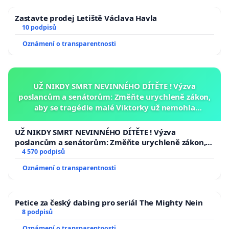
Zastavte prodej Letiště Václava Havla
10 podpisů
Oznámení o transparentnosti
UŽ NIKDY SMRT NEVINNÉHO DÍTĚTE ! Výzva
poslancům a senátorům: Změňte urychleně zákon,
aby se tragédie malé Viktorky už nemohla
opakovat!
UŽ NIKDY SMRT NEVINNÉHO DÍTĚTE ! Výzva
poslancům a senátorům: Změňte urychleně zákon,
aby se tragédie malé Viktorky už nemohla opakovat!
4 570 podpisů
Oznámení o transparentnosti
Petice za český dabing pro seriál The Mighty Nein
8 podpisů
Oznámení o transparentnosti