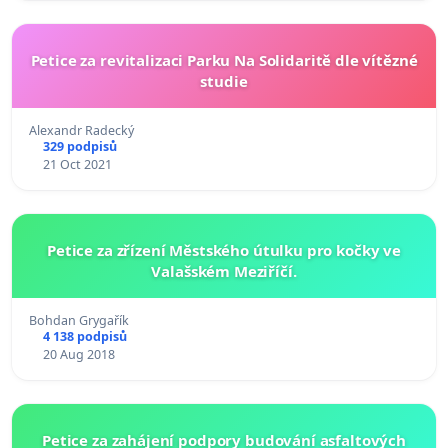
Petice za revitalizaci Parku Na Solidaritě dle vítězné
studie
Alexandr Radecký
329 podpisů
21 Oct 2021
Petice za zřízení Městského útulku pro kočky ve
Valašském Meziříčí.
Bohdan Grygařík
4 138 podpisů
20 Aug 2018
Petice za zahájení podpory budování asfaltových