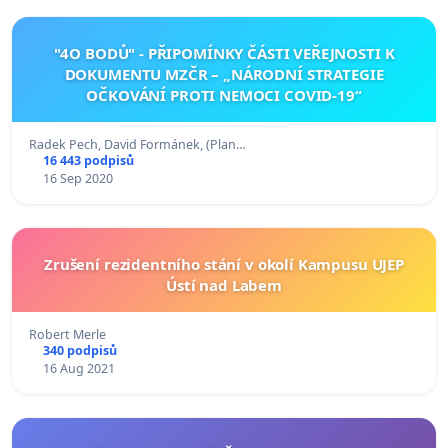
"4O BODŮ" - PŘIPOMÍNKY ČÁSTI VEŘEJNOSTI K
DOKUMENTU MZČR – „NÁRODNÍ STRATEGIE
OČKOVÁNÍ PROTI NEMOCI COVID-19“
Radek Pech, David Formánek, (Plan…
16 443 podpisů
16 Sep 2020
Zrušení rezidentního stání v okolí Kampusu UJEP
Ústí nad Labem
Robert Merle
340 podpisů
16 Aug 2021