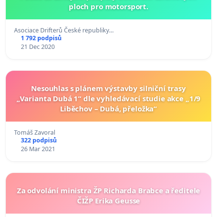
ploch pro motorsport.
Asociace Drifterů České republiky…
1 792 podpisů
21 Dec 2020
Nesouhlas s plánem výstavby silniční trasy
„Varianta Dubá 1“ dle vyhledávací studie akce „1/9
Liběchov – Dubá, přeložka“
Tomáš Zavoral
322 podpisů
26 Mar 2021
Za odvolání ministra ŽP Richarda Brabce a ředitele
ČIŽP Erika Geusse