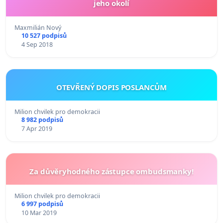
jeho okolí
Maxmilián Nový
10 527 podpisů
4 Sep 2018
OTEVŘENÝ DOPIS POSLANCŮM
Milion chvilek pro demokracii
8 982 podpisů
7 Apr 2019
Za důvěryhodného zástupce ombudsmanky!
Milion chvilek pro demokracii
6 997 podpisů
10 Mar 2019