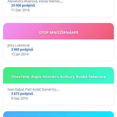
Alexandra Alvarová, Václav Němec,…
23 006 podpisů
11 Dec 2018
STOP MNOŽÍRNÁM!!!
Jitka Lukešová
3 905 podpisů
13 Jan 2019
Otevřený dopis ministru kultury Ruské federace
Ivan Gabal, Petr Kolář, Daniel Ko…
3 673 podpisů
8 Sep 2019