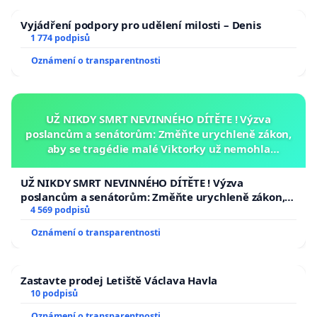
Vyjádření podpory pro udělení milosti – Denis
1 774 podpisů
Oznámení o transparentnosti
UŽ NIKDY SMRT NEVINNÉHO DÍTĚTE ! Výzva
poslancům a senátorům: Změňte urychleně zákon,
aby se tragédie malé Viktorky už nemohla
opakovat!
UŽ NIKDY SMRT NEVINNÉHO DÍTĚTE ! Výzva
poslancům a senátorům: Změňte urychleně zákon,
aby se tragédie malé Viktorky už nemohla opakovat!
4 569 podpisů
Oznámení o transparentnosti
Zastavte prodej Letiště Václava Havla
10 podpisů
Oznámení o transparentnosti