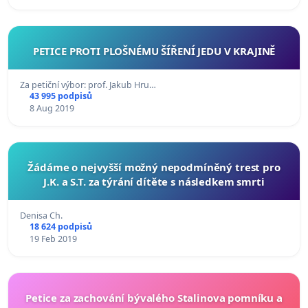
PETICE PROTI PLOŠNÉMU ŠÍŘENÍ JEDU V KRAJINĚ
Za petiční výbor: prof. Jakub Hru…
43 995 podpisů
8 Aug 2019
Žádáme o nejvyšší možný nepodmíněný trest pro
J.K. a S.T. za týrání dítěte s následkem smrti
Denisa Ch.
18 624 podpisů
19 Feb 2019
Petice za zachování bývalého Stalinova pomníku a