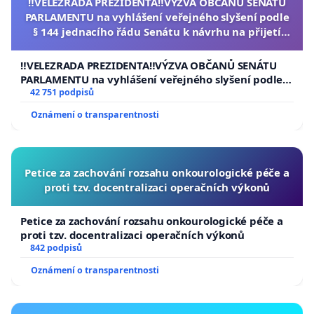
‼️VELEZRADA PREZIDENTA‼️VÝZVA OBČANŮ SENÁTU
PARLAMENTU na vyhlášení veřejného slyšení podle
§ 144 jednacího řádu Senátu k návrhu na přijetí
usnesení k podání ústavní žaloby na prezidenta
republiky
‼️VELEZRADA PREZIDENTA‼️VÝZVA OBČANŮ SENÁTU
PARLAMENTU na vyhlášení veřejného slyšení podle §
144 jednacího řádu Senátu k návrhu na přijetí
42 751 podpisů
usnesení k podání ústavní žaloby na prezidenta
Oznámení o transparentnosti
republiky
Petice za zachování rozsahu onkourologické péče a
proti tzv. docentralizaci operačních výkonů
Petice za zachování rozsahu onkourologické péče a
proti tzv. docentralizaci operačních výkonů
842 podpisů
Oznámení o transparentnosti