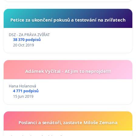
Petice za ukončení pokusů a testování na zvířatech
DSZ - ZA PRÁVA ZVÍŘAT
38 370 podpisů
20 Oct 2019
Adámek Vyčítal - Ať jim to neprojde!!!!
Hana Holanová
4 771 podpisů
15 Jun 2019
Poslanci a senátoři, zastavte Miloše Zemana