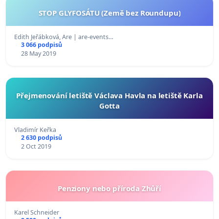
STOP GLYFOSÁTU (Země bez Roundupu)
Edith Jeřábková, Are | are-events…
3 066 podpisů
28 May 2019
Přejmenování letiště Václava Havla na letiště Karla
Gotta
Vladimír Keřka
2 630 podpisů
2 Oct 2019
Penziony nebo příroda Zhůří
Karel Schneider