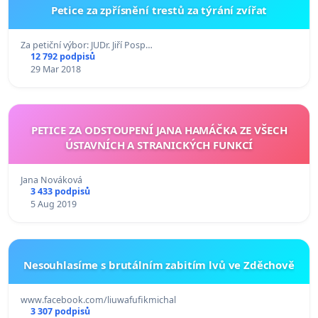
Petice za zpřísnění trestů za týrání zvířat
Za petiční výbor: JUDr. Jiří Posp…
12 792 podpisů
29 Mar 2018
PETICE ZA ODSTOUPENÍ JANA HAMÁČKA ZE VŠECH
ÚSTAVNÍCH A STRANICKÝCH FUNKCÍ
Jana Nováková
3 433 podpisů
5 Aug 2019
Nesouhlasíme s brutálním zabitím lvů ve Zděchově
www.facebook.com/liuwafufikmichal
3 307 podpisů