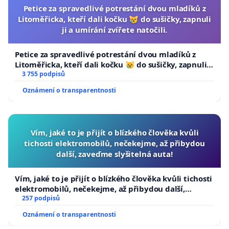
Petice za spravedlivé potrestání dvou mladíků z
Litoměřicka, kteří dali kočku 😿 do sušičky, zapnuli
ji a umírání zvířete natočili.
Petice za spravedlivé potrestání dvou mladíků z
Litoměřicka, kteří dali kočku 😿 do sušičky, zapnuli ji
a umírání zvířete natočili.
3 755 podpisů
Oznámení o transparentnosti
Vím, jaké to je přijít o blízkého člověka kvůli
tichosti elektromobilů, nečekejme, až přibydou
další, zaveďme slyšitelná auta!
Vím, jaké to je přijít o blízkého člověka kvůli tichosti
elektromobilů, nečekejme, až přibydou další,
zaveďme slyšitelná auta!
257 podpisů
Oznámení o transparentnosti