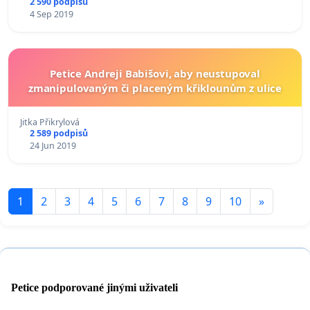
2 590 podpisů
4 Sep 2019
Petice Andreji Babišovi, aby neustupoval
zmanipulovaným či placeným křiklounům z ulice
Jitka Přikrylová
2 589 podpisů
24 Jun 2019
1
2
3
4
5
6
7
8
9
10
»
Petice podporované jinými uživateli