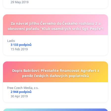
29 May 2019
Za návrat Jiřího Černého do Českého rozhlasu 2 a
obnovení pořadu "Klub osamělých srdcí Sgt. Pepře"!
Ladis
3 133 podpisů
15 Feb 2019
Dopis Babišovi: Přestaňte financovat Agrofert z
peněz českých daňových poplatníků
Free Czech Media, z.s.
2 944 podpisů
30 Apr 2019