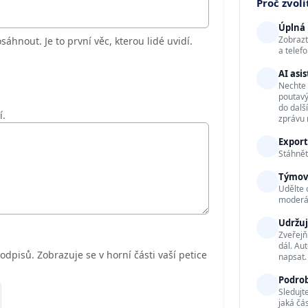
Proč zvol
Úplná 
Zobrazt
áhnout. Je to první věc, kterou lidé uvidí.
a telef
AI asi
Nechte 
poutavý
do dalš
í.
zprávu 
Export
Stáhnět
Týmov
Udělte 
moderát
Udržuj
Zveřejň
dál. Au
podpisů. Zobrazuje se v horní části vaší petice
napsat.
Podrob
Sledujt
jaká čá