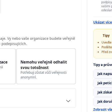
podpisy
vašimi p
odeslan
Ukázat víc
Tipy
daje. Vy nebo vaše organizace budete veřejně
Uveďte 
 podepisujících.
Podělte
Před zv
zace
Nemohu veřejně odhalit
Tipy a prův
ná
svou totožnost
Potřebuji zůstat vůči veřejnosti
Jak napsa
anonymní.
Jak peti
Jak získa
Jak doruč
Zobrazit v