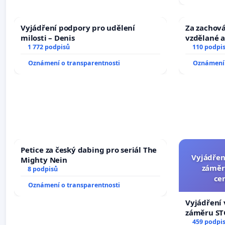
Vyjádření podpory pro udělení
Za zachová
milosti – Denis
vzdělané a
1 772 podpisů
110 podpi
Oznámení o transparentnosti
Oznámení 
Petice za český dabing pro seriál The
Vyjádřen
Mighty Nein
záměr
8 podpisů
ce
Oznámení o transparentnosti
Vyjádření 
záměru STC
centrum FC
459 podpi