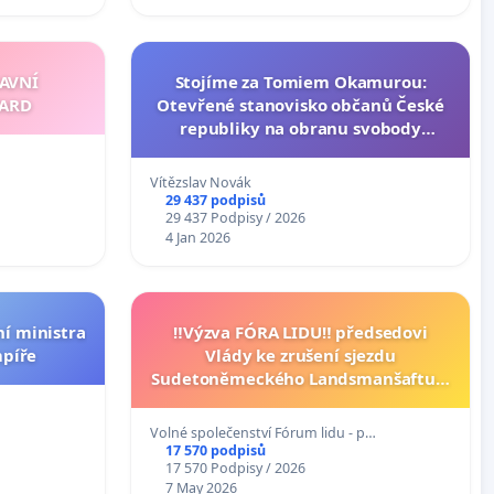
AVNÍ
Stojíme za Tomiem Okamurou:
TARD
Otevřené stanovisko občanů České
republiky na obranu svobody
projevu a ústavních principů
Vítězslav Novák
29 437 podpisů
29 437 Podpisy / 2026
4 Jan 2026
ní ministra
‼️Výzva FÓRA LIDU‼️ předsedovi
mpíře
Vlády ke zrušení sjezdu
Sudetoněmeckého Landsmanšaftu a
vyhlášení stavu Ohrožení státu.
Volné společenství Fórum lidu - p…
17 570 podpisů
17 570 Podpisy / 2026
7 May 2026