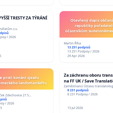
YŠŠÍ TRESTY ZA TÝRÁNÍ
Otevřený dopis občan
republiky pořadate
ířatům z.s.
účastníkům sudetoněme
odpisů
v Brně
pisy / 2026
Martin Říha
13 251 podpisů
13 251 Podpisy / 2026
5
29 Apr 2026
Za záchranu oboru trans
e proti konání sjezdu
na FF UK / Save Translat
ěmeckého landsmanšaftu
Studies at the Faculty of 
Zaměstnanci Ústavu translatolo
8 231 podpisů
Charles University
8 231 Podpisy / 2026
íček Zdechovice 27 5…
dpisů
isy / 2026
25
13 Jul 2026