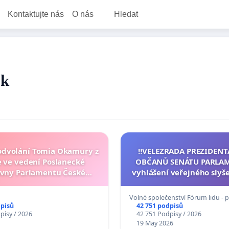
Kontaktujte nás
O nás
Hledat
ok
 odvolání Tomia Okamury z
‼️VELEZRADA PREZIDENT
 ve vedení Poslanecké
OBČANŮ SENÁTU PARLA
vny Parlamentu České
vyhlášení veřejného slyše
republiky
144 jednacího řádu Senát
na přijetí usnesení k pod
Volné společenství Fórum lidu - 
žaloby na prezidenta r
dpisů
42 751 podpisů
pisy / 2026
42 751 Podpisy / 2026
19 May 2026