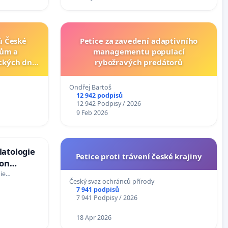
ů České
Petice za zavedení adaptivního
lům a
managementu populací
ckých dnů
rybožravých predátorů
Ondřej Bartoš
12 942 podpisů
12 942 Podpisy / 2026
9 Feb 2026
latologie
Petice proti trávení české krajiny
ion
Arts,
gie…
Český svaz ochránců přírody
7 941 podpisů
7 941 Podpisy / 2026
18 Apr 2026