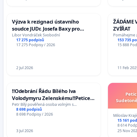
Výzva k rezignaci ústavního
ŽÁDÁME V
soudce JUDr. Josefa Baxy pro
ZVÍŘAT
ohrožení důvěry ve spravedlivý
Libor Vondráček Svobodní
Pomáhejme zv
17 275 podpisů
153 735 p
proces
17 275 Podpisy / 2026
15 888 Pod
2 Jul 2026
11 Feb 202
‼️Odebrání Řádu Bílého lva
Petic
Volodymyru Zelenskému‼️Petice
Sudeton
na podporu přijetí návrhu
Petr Bílý pověřená osoba volným s…
8 698 podpisů
poslance JUDr. Jindřicha Rajchla a
8 698 Podpisy / 2026
Miloslav Kraj
klubu SPD - Odebrání státního
15 161 po
vyznamenání Řádu Bílého lva
8 614 Podp
3 Jul 2026
25 Nov 20
Volodymyru Zelenskému