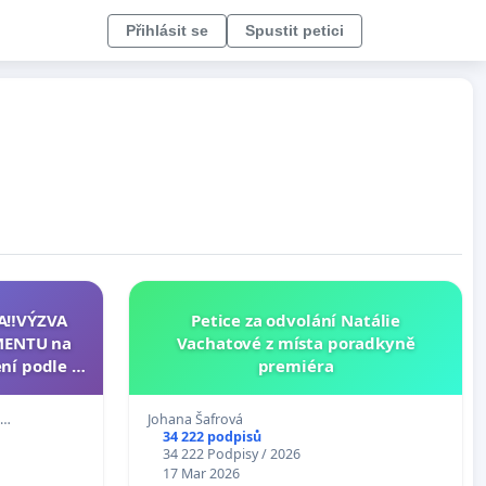
Přihlásit se
Spustit petici
A‼️VÝZVA
Petice za odvolání Natálie
MENTU na
Vachatové z místa poradkyně
ní podle §
premiéra
u k návrhu
ání ústavní
p…
Johana Šafrová
epubliky
34 222 podpisů
34 222 Podpisy / 2026
17 Mar 2026