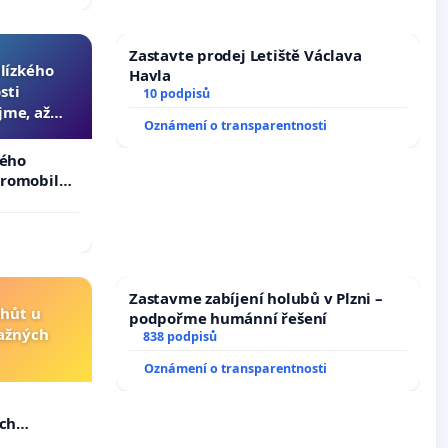
Zastavte prodej Letiště Václava
blízkého
Havla
sti
10 podpisů
jme, až
Oznámení o transparentnosti
slyšitelná
kého
tromobilů,
ší,
Zastavme zabíjení holubů v Plzni –
lhůt u
podpořme humánní řešení
važných
838 podpisů
Oznámení o transparentnosti
u
ých