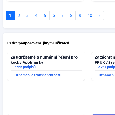
1
2
3
4
5
6
7
8
9
10
»
Petice podporované jinými uživateli
Za udržitelné a humánní řešení pro
Za záchran
kočky Apolinářky
FF UK / Sa
7 566 podpisů
the Faculty
8 231 podp
University
Oznámení o transparentnosti
Oznámení 