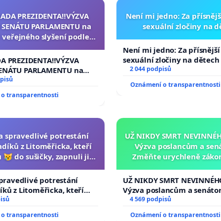
RADA PREZIDENTA‼️VÝZVA
Není mi jedno: Za přísnějš
 SENÁTU PARLAMENTU na
sexuální zločiny na 
 veřejného slyšení podle §
cího řádu Senátu k návrhu
Není mi jedno: Za přísnější
í usnesení k podání ústavní
sexuální zločiny na dětech
DA PREZIDENTA‼️VÝZVA
na prezidenta republiky
2 044 podpisů
ENÁTU PARLAMENTU na
veřejného slyšení podle §
pisů
Oznámení o transparentnosti
ího řádu Senátu k návrhu
o transparentnosti
 usnesení k podání ústavní
prezidenta republiky
za spravedlivé potrestání
UŽ NIKDY SMRT NEVINNÉHO
díků z Litoměřicka, kteří
Výzva poslancům a sen
 😿 do sušičky, zapnuli ji a
Změňte urychleně zákon
ání zvířete natočili.
tragédie malé Viktorky 
opakovat!
spravedlivé potrestání
UŽ NIKDY SMRT NEVINNÉHO
ků z Litoměřicka, kteří
Výzva poslancům a senáto
😿 do sušičky, zapnuli ji a
isů
Změňte urychleně zákon, a
4 569 podpisů
řete natočili.
tragédie malé Viktorky už
o transparentnosti
Oznámení o transparentnosti
opakovat!