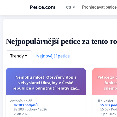
Petice.com
Prohledávat petice
CS ▼
Nejpopulárnější petice za tento r
Trendy
Nejnovější petice
Nemohu mlčet: Otevřený dopis
Petice za
velvyslanci Ukrajiny v České
funkce
republice a odmítnutí relativizace
sněmo
ruské agrese v projevu Tomia
Okamury
Antonín Kolář
Filip Valder
82 303 podpisů
55 087 po
82 303 Podpisy / 2026
55 087 Pod
2 Jan 2026
2 Jan 2026