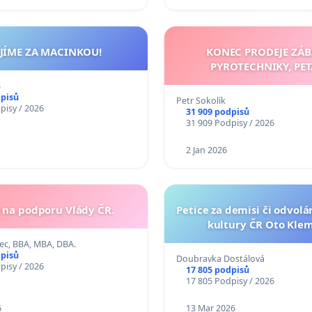
JÍME ZA MACINKOU!
KONEC PRODEJE ZÁB
PYROTECHNIKY, PE
B
dpisů
Petr Sokolík
pisy / 2026
31 909 podpisů
31 909 Podpisy / 2026
2 Jan 2026
e na podporu Vlády ČR.
Petice za demisi či odvolá
kultury ČR Oto Kle
c, BBA, MBA, DBA.
dpisů
Doubravka Dostálová
pisy / 2026
17 805 podpisů
17 805 Podpisy / 2026
6
13 Mar 2026