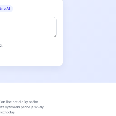
ěno AI
ci.
on-line petici díky našim
e vytvoření petice je skvělý
rozhodují.