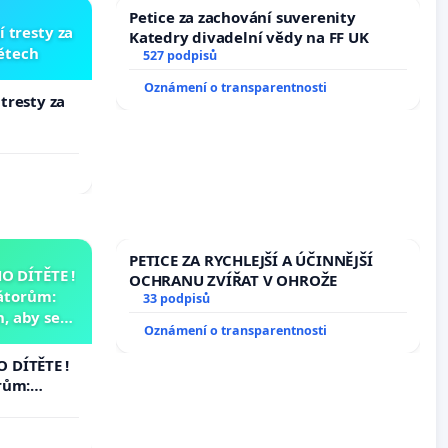
Petice za zachování suverenity
í tresty za
Katedry divadelní vědy na FF UK
dětech
527 podpisů
Oznámení o transparentnosti
 tresty za
PETICE ZA RYCHLEJŠÍ A ÚČINNĚJŠÍ
 DÍTĚTE !
OCHRANU ZVÍŘAT V OHROŽE
átorům:
33 podpisů
, aby se
Oznámení o transparentnosti
už nemohla
 DÍTĚTE !
rům:
by se
 nemohla