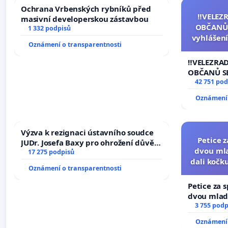
Ochrana Vrbenských rybníků před
‼️VELEZ
masivní developerskou zástavbou
OBČANŮ
1 332 podpisů
vyhlášení
Oznámení o transparentnosti
144 jedna
na přijet
‼️VELEZRA
žaloby 
OBČANŮ S
vyhlášení 
42 751 pod
144 jednac
Oznámení 
na přijetí
žaloby na 
Výzva k rezignaci ústavního soudce
Petice 
JUDr. Josefa Baxy pro ohrožení důvěry
dvou mla
ve spravedlivý proces
17 275 podpisů
dali kočku
Oznámení o transparentnosti
umír
Petice za 
dvou mladí
dali kočku 
3 755 podp
umírání zví
Oznámení 