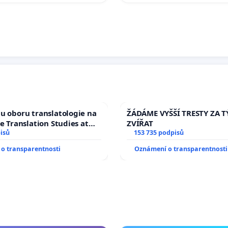
u oboru translatologie na
ŽÁDÁME VYŠŠÍ TRESTY ZA 
ve Translation Studies at
ZVÍŘAT
 of Arts, Charles
isů
153 735 podpisů
o transparentnosti
Oznámení o transparentnosti