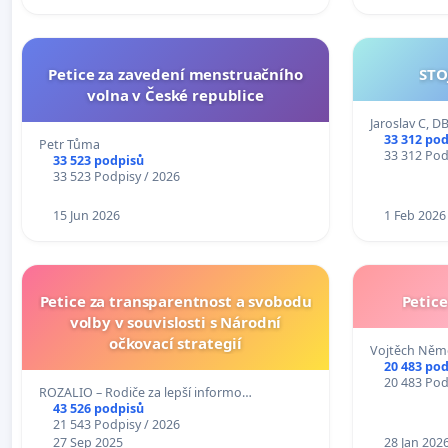
Petice za zavedení menstruačního
STO
volna v České republice
Jaroslav C, D
33 312 po
Petr Tůma
33 312 Pod
33 523 podpisů
33 523 Podpisy / 2026
15 Jun 2026
1 Feb 2026
Petice za transparentnost a svobodu
Petic
volby v souvislosti s Národní
očkovací strategií
Vojtěch Něme
20 483 po
20 483 Pod
ROZALIO – Rodiče za lepší informo…
43 526 podpisů
21 543 Podpisy / 2026
27 Sep 2025
28 Jan 202