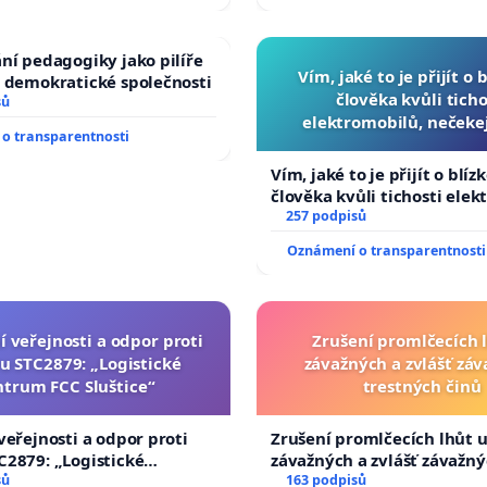
ní pedagogiky jako pilíře
Vím, jaké to je přijít o 
 demokratické společnosti
člověka kvůli ticho
sů
elektromobilů, nečeke
o transparentnosti
přibydou další, zaveďme 
auta!
Vím, jaké to je přijít o blíz
člověka kvůli tichosti elek
nečekejme, až přibydou dal
257 podpisů
zaveďme slyšitelná auta!
Oznámení o transparentnosti
í veřejnosti a odpor proti
Zrušení promlčecích 
u STC2879: „Logistické
závažných a zvlášť zá
ntrum FCC Sluštice“
trestných činů
veřejnosti a odpor proti
Zrušení promlčecích lhůt 
2879: „Logistické
závažných a zvlášť závažn
C Sluštice“
sů
trestných činů
163 podpisů