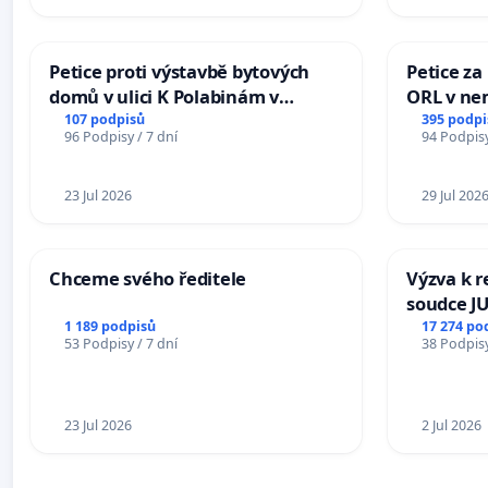
Petice proti výstavbě bytových
Petice za
domů v ulici K Polabinám v
ORL v nem
Pardubicích
Hradec
107 podpisů
395 podpi
96 Podpisy / 7 dní
94 Podpisy
23 Jul 2026
29 Jul 202
Chceme svého ředitele
Výzva k r
soudce JU
ohrožení 
1 189 podpisů
17 274 po
53 Podpisy / 7 dní
38 Podpisy
proces
23 Jul 2026
2 Jul 2026