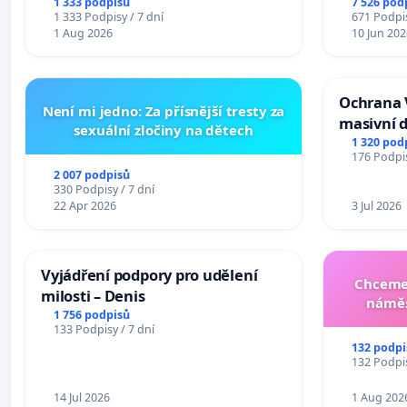
Ostrava – Bohumín – Karviná –
1 333 podpisů
7 526 pod
1 333 Podpisy / 7 dní
671 Podpis
Mosty u Jablunkova
1 Aug 2026
10 Jun 202
Ochrana 
Není mi jedno: Za přísnější tresty za
masivní 
sexuální zločiny na dětech
1 320 pod
176 Podpis
2 007 podpisů
330 Podpisy / 7 dní
22 Apr 2026
3 Jul 2026
Vyjádření podpory pro udělení
Chceme 
milosti – Denis
náměs
1 756 podpisů
133 Podpisy / 7 dní
132 podpi
132 Podpis
14 Jul 2026
1 Aug 202