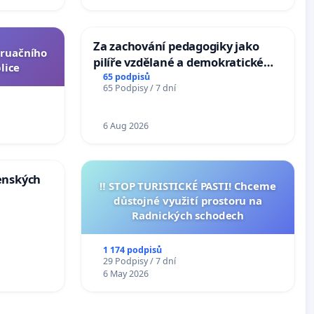
Za zachování pedagogiky jako
truačního
pilíře vzdělané a demokratické
lice
společnosti
65 podpisů
65 Podpisy / 7 dní
6 Aug 2026
enských
‼️ STOP TURISTICKÉ PASTI! Chceme
důstojné využití prostoru na
Radnických schodech
1 174 podpisů
29 Podpisy / 7 dní
6 May 2026