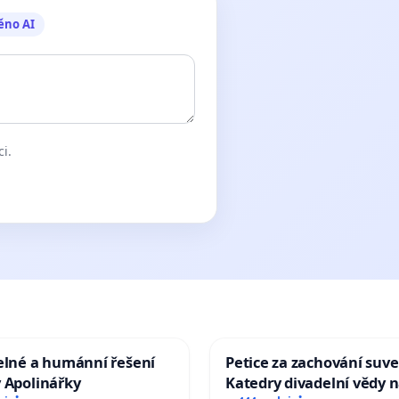
ěno AI
ci.
elné a humánní řešení
Petice za zachování suve
 Apolinářky
Katedry divadelní vědy n