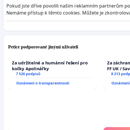
Pokud jste dříve povolili našim reklamním partnerům po
Nemáme přístup k těmto cookies. Můžete je zkontrolovat
Petice podporované jinými uživateli
Za udržitelné a humánní řešení pro
Za záchran
kočky Apolinářky
FF UK / Sa
7 526 podpisů
the Faculty
8 213 podp
University
Oznámení o transparentnosti
Oznámení 