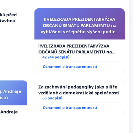
ků před
‼️VELEZRADA PREZIDENTA‼️VÝZVA
stavbou
OBČANŮ SENÁTU PARLAMENTU na
vyhlášení veřejného slyšení podle §
144 jednacího řádu Senátu k návrhu
na přijetí usnesení k podání ústavní
‼️VELEZRADA PREZIDENTA‼️VÝZVA
žaloby na prezidenta republiky
OBČANŮ SENÁTU PARLAMENTU na
vyhlášení veřejného slyšení podle §
42 744 podpisů
144 jednacího řádu Senátu k návrhu
Oznámení o transparentnosti
na přijetí usnesení k podání ústavní
žaloby na prezidenta republiky
Za zachování pedagogiky jako pilíře
g. Andreje
vzdělané a demokratické společnosti
istů
65 podpisů
Oznámení o transparentnosti
. Andreje