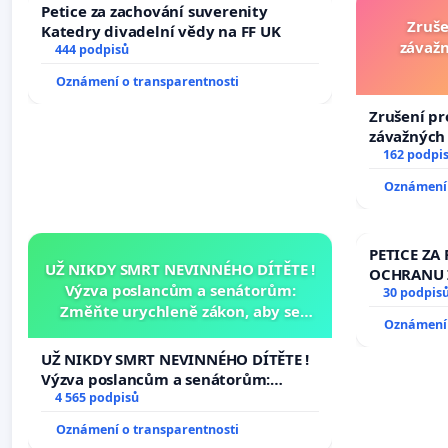
Petice za zachování suverenity
Zruše
Katedry divadelní vědy na FF UK
závažn
444 podpisů
Oznámení o transparentnosti
Zrušení pr
závažných 
trestných 
162 podpi
Oznámení 
PETICE ZA 
UŽ NIKDY SMRT NEVINNÉHO DÍTĚTE !
OCHRANU 
Výzva poslancům a senátorům:
30 podpis
Změňte urychleně zákon, aby se
Oznámení 
tragédie malé Viktorky už nemohla
opakovat!
UŽ NIKDY SMRT NEVINNÉHO DÍTĚTE !
Výzva poslancům a senátorům:
Změňte urychleně zákon, aby se
4 565 podpisů
tragédie malé Viktorky už nemohla
Oznámení o transparentnosti
opakovat!