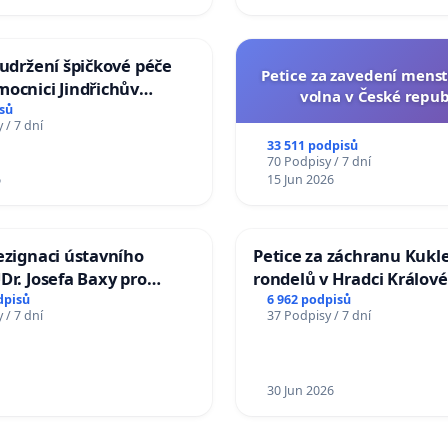
 udržení špičkové péče
Petice za zavedení mens
ocnici Jindřichův
volna v České repub
sů
 / 7 dní
33 511 podpisů
70 Podpisy / 7 dní
6
15 Jun 2026
ezignaci ústavního
Petice za záchranu Kukl
Dr. Josefa Baxy pro
rondelů v Hradci Králové
důvěry ve spravedlivý
dpisů
6 962 podpisů
 / 7 dní
37 Podpisy / 7 dní
30 Jun 2026