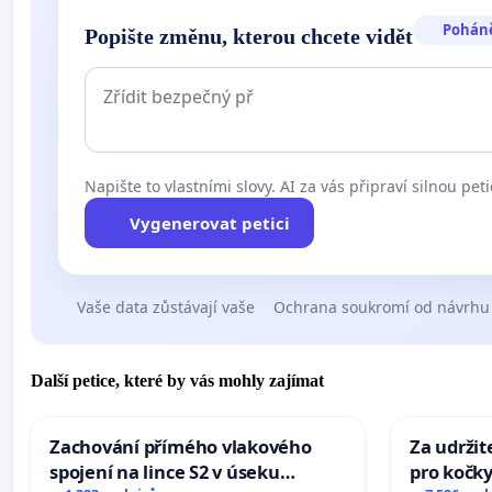
Pohán
Popište změnu, kterou chcete vidět
Napište to vlastními slovy. AI za vás připraví silnou peti
Vygenerovat petici
Vaše data zůstávají vaše
Ochrana soukromí od návrhu
Další petice, které by vás mohly zajímat
Zachování přímého vlakového
Za udržit
spojení na lince S2 v úseku
pro kočky