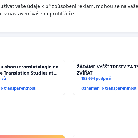
užívat vaše údaje k přizpůsobení reklam, mohou se na vaš
 v nastavení vašeho prohlížeče.
u oboru translatologie na
ŽÁDÁME VYŠŠÍ TRESTY ZA 
ve Translation Studies at
ZVÍŘAT
 of Arts, Charles
isů
153 694 podpisů
o transparentnosti
Oznámení o transparentnosti