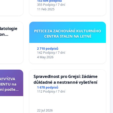
153 694 podpisů
355 Podpisy / 7 dní
11 Feb 2025
latologie
PETICE ZA ZACHOVÁNÍ KULTURNÍHO
ion
CENTRA STALIN NA LETNÉ
Arts,
2 710 podpisů
142 Podpisy / 7 dní
4 May 2026
Spravedlnost pro Grejsí: žádáme
A‼️VÝZVA
důkladné a nestranné vyšetření
ENTU na
1 678 podpisů
ní podle §
112 Podpisy / 7 dní
u k návrhu
ní ústavní
epubliky
22 Jul 2026