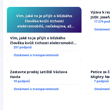
Výzva k re
Vím, jaké to je přijít o blízkého
JUDr. Jose
člověka kvůli tichosti
ve spraved
17 274 pod
elektromobilů, nečekejme, až
Oznámení 
přibydou další, zaveďme slyšitelná
auta!
Vím, jaké to je přijít o blízkého
člověka kvůli tichosti elektromobilů,
nečekejme, až přibydou další,
257 podpisů
zaveďme slyšitelná auta!
Oznámení o transparentnosti
Zastavte prodej Letiště Václava
Petice za 
Havla
Mighty Ne
10 podpisů
7 podpisů
Oznámení o transparentnosti
Oznámení 