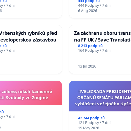
pisů
444 podpisů
y / 7 dní
444 Podpisy / 7 dní
6
6 Aug 2026
Vrbenských rybníků před
Za záchranu oboru trans
developerskou zástavbou
na FF UK / Save Translat
Studies at the Faculty of 
pisů
8 213 podpisů
y / 7 dní
164 Podpisy / 7 dní
Charles University
13 Jul 2026
zelené, nikoli kamenné
‼️VELEZRADA PREZIDENT
tí Svobody ve Znojmě
OBČANŮ SENÁTU PARLAM
vyhlášení veřejného slyše
144 jednacího řádu Senát
sů
na přijetí usnesení k podá
y / 7 dní
42 744 podpisů
žaloby na prezidenta r
121 Podpisy / 7 dní
6
19 May 2026