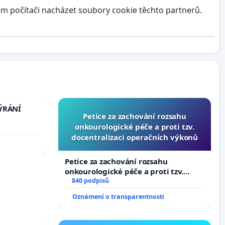
em počítači nacházet soubory cookie těchto partnerů.
TÝRÁNÍ
Petice za zachování rozsahu
onkourologické péče a proti tzv.
docentralizaci operačních výkonů
Petice za zachování rozsahu
onkourologické péče a proti tzv.
docentralizaci operačních výkonů
840 podpisů
Oznámení o transparentnosti