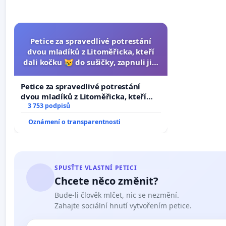
Petice za spravedlivé potrestání
dvou mladíků z Litoměřicka, kteří
dali kočku 😿 do sušičky, zapnuli ji a
umírání zvířete natočili.
Petice za spravedlivé potrestání
dvou mladíků z Litoměřicka, kteří
dali kočku 😿 do sušičky, zapnuli ji a
3 753 podpisů
umírání zvířete natočili.
Oznámení o transparentnosti
SPUSŤTE VLASTNÍ PETICI
Chcete něco změnit?
Bude-li člověk mlčet, nic se nezmění.
Zahajte sociální hnutí vytvořením petice.