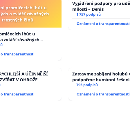
Vyjádření podpory pro udě
ní promlčecích lhůt u
milosti – Denis
ých a zvlášť závažných
1 757 podpisů
trestných činů
Oznámení o transparentnosti
omlčecích lhůt u
a zvlášť závažných
činů
sů
o transparentnosti
RYCHLEJŠÍ A ÚČINNĚJŠÍ
Zastavme zabíjení holubů v
ZVÍŘAT V OHROŽE
podpořme humánní řešení
ů
795 podpisů
o transparentnosti
Oznámení o transparentnosti