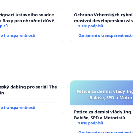
zignaci ústavního soudce
Ochrana Vrbenských rybní
fa Baxy pro ohrožení důvěry
masivní developerskou zá
livý proces
pisů
1 320 podpisů
o transparentnosti
Oznámení o transparentnosti
český dabing pro seriál The
Petice za demisi vlády In
in
Babiše, SPD a Motor
o transparentnosti
Petice za demisi vlády Ing
Babiše, SPD a Motoristů
1 818 podpisů
Oznámení o transparentnosti