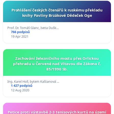
Prohlášení českých čtenářů k ruskému překladu
knihy Pavlíny Brzákové Dědeček Oge
Prof. Dr. Tomáš Glanc, Iveta Dušk…
766 podpisů
19 Apr 2021
Zachování železničního mostu přes Orlickou
přehradu u Červené nad Vltavou dle Zákona č.
85/1990 Sb.
Ing. Karel Holl, bytem Kaštanová …
1 427 podpisů
12 Aug 2020
Petice proti výstavbě 2-3 tenisových kurtů na území