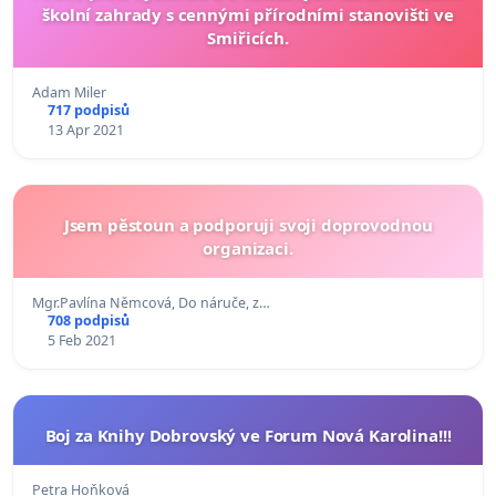
školní zahrady s cennými přírodními stanovišti ve
Smiřicích.
Adam Miler
717 podpisů
13 Apr 2021
Jsem pěstoun a podporuji svoji doprovodnou
organizaci.
Mgr.Pavlína Němcová, Do náruče, z…
708 podpisů
5 Feb 2021
Boj za Knihy Dobrovský ve Forum Nová Karolina!!!
Petra Hoňková