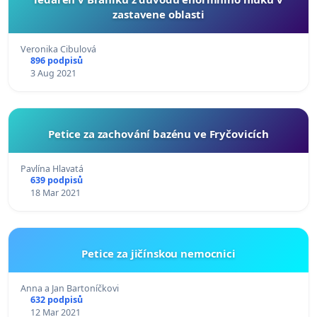
zastavene oblasti
Veronika Cibulová
896 podpisů
3 Aug 2021
Petice za zachování bazénu ve Fryčovicích
Pavlína Hlavatá
639 podpisů
18 Mar 2021
Petice za jičínskou nemocnici
Anna a Jan Bartoníčkovi
632 podpisů
12 Mar 2021