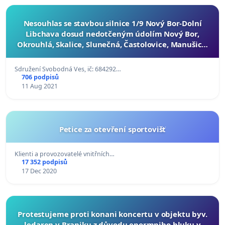
Nesouhlas se stavbou silnice 1/9 Nový Bor-Dolní
Libchava dosud nedotčeným údolím Nový Bor,
Okrouhlá, Skalice, Slunečná, Častolovice, Manušice,
Horní Libchava, Dolní Libchava.
Sdružení Svobodná Ves, ič: 684292…
706 podpisů
11 Aug 2021
Petice za otevření sportovišť
Klienti a provozovatelé vnitřních…
17 352 podpisů
17 Dec 2020
Protestujeme proti konani koncertu v objektu byv.
ledaren v Braniku z důvodu enormniho hluku v