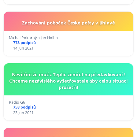
Zachování poboček České pošty v Jihlavě
Michal Pokorný a Jan Holba
778 podpisů
14 Jun 2021
Nevěřím že muž z Teplic zemřel na předávkovaní !
Chceme nezávislého vyšetřovatele aby celou situaci
prošetřil
Rádio G6
758 podpisů
23 Jun 2021