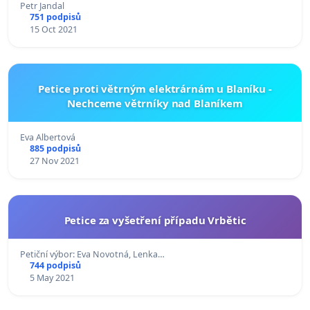
Petr Jandal
751 podpisů
15 Oct 2021
Petice proti větrným elektrárnám u Blaníku -
Nechceme větrníky nad Blaníkem
Eva Albertová
885 podpisů
27 Nov 2021
Petice za vyšetření případu Vrbětic
Petiční výbor: Eva Novotná, Lenka…
744 podpisů
5 May 2021