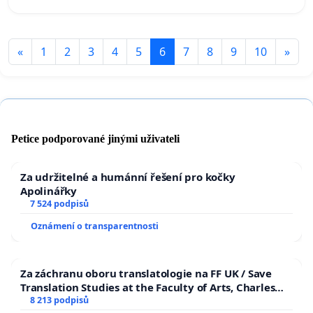
«
1
2
3
4
5
6
7
8
9
10
»
Petice podporované jinými uživateli
Za udržitelné a humánní řešení pro kočky
Apolinářky
7 524 podpisů
Oznámení o transparentnosti
Za záchranu oboru translatologie na FF UK / Save
Translation Studies at the Faculty of Arts, Charles
University
8 213 podpisů