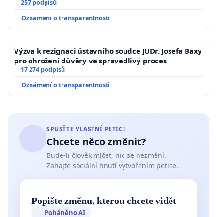
zaveďme slyšitelná auta!
257 podpisů
Oznámení o transparentnosti
Výzva k rezignaci ústavního soudce JUDr. Josefa Baxy
pro ohrožení důvěry ve spravedlivý proces
17 274 podpisů
Oznámení o transparentnosti
SPUSŤTE VLASTNÍ PETICI
Chcete něco změnit?
Bude-li člověk mlčet, nic se nezmění.
Zahajte sociální hnutí vytvořením petice.
Popište změnu, kterou chcete vidět
Poháněno AI