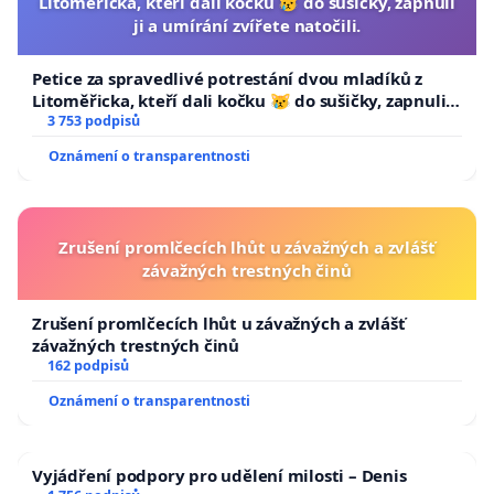
Litoměřicka, kteří dali kočku 😿 do sušičky, zapnuli
ji a umírání zvířete natočili.
Petice za spravedlivé potrestání dvou mladíků z
Litoměřicka, kteří dali kočku 😿 do sušičky, zapnuli ji
a umírání zvířete natočili.
3 753 podpisů
Oznámení o transparentnosti
Zrušení promlčecích lhůt u závažných a zvlášť
závažných trestných činů
Zrušení promlčecích lhůt u závažných a zvlášť
závažných trestných činů
162 podpisů
Oznámení o transparentnosti
Vyjádření podpory pro udělení milosti – Denis