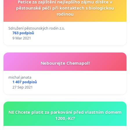
Petice za zajištění nejlepšího zájmu dítěte v
pěstounské péči při kontaktech s biologickou
rodinou
Sdružení pěstounských rodin z.s.
763 podpisů
9 Mar 2021
Nebourejte Chemapol!
michal janata
1 407 podpisů
27 Sep 2021
NE Chcete platit za parkování před vlastním domem
1200,-Kc?