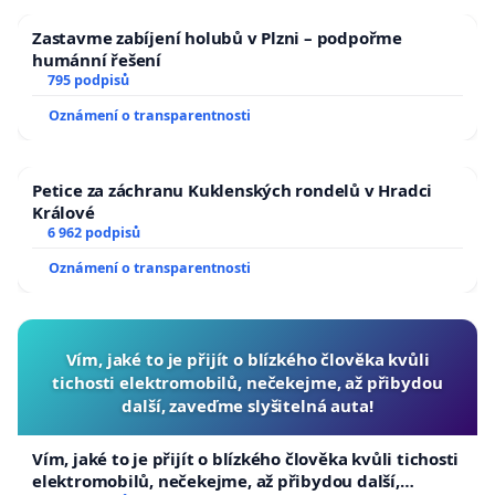
Zastavme zabíjení holubů v Plzni – podpořme
humánní řešení
795 podpisů
Oznámení o transparentnosti
Petice za záchranu Kuklenských rondelů v Hradci
Králové
6 962 podpisů
Oznámení o transparentnosti
Vím, jaké to je přijít o blízkého člověka kvůli
tichosti elektromobilů, nečekejme, až přibydou
další, zaveďme slyšitelná auta!
Vím, jaké to je přijít o blízkého člověka kvůli tichosti
elektromobilů, nečekejme, až přibydou další,