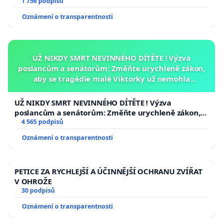
1 756 podpisů
Oznámení o transparentnosti
UŽ NIKDY SMRT NEVINNÉHO DÍTĚTE ! Výzva
poslancům a senátorům: Změňte urychleně zákon,
aby se tragédie malé Viktorky už nemohla
opakovat!
UŽ NIKDY SMRT NEVINNÉHO DÍTĚTE ! Výzva
poslancům a senátorům: Změňte urychleně zákon,
aby se tragédie malé Viktorky už nemohla opakovat!
4 565 podpisů
Oznámení o transparentnosti
PETICE ZA RYCHLEJŠÍ A ÚČINNĚJŠÍ OCHRANU ZVÍŘAT
V OHROŽE
30 podpisů
Oznámení o transparentnosti