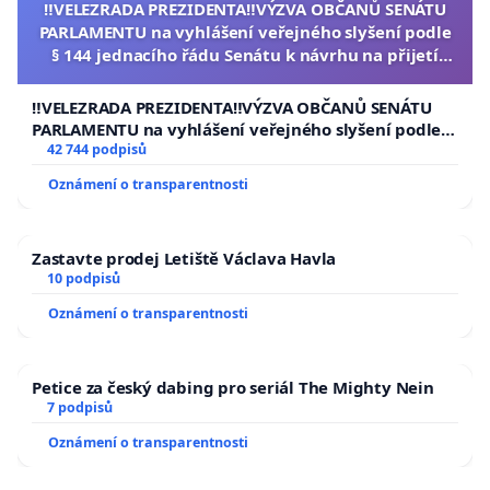
‼️VELEZRADA PREZIDENTA‼️VÝZVA OBČANŮ SENÁTU
PARLAMENTU na vyhlášení veřejného slyšení podle
§ 144 jednacího řádu Senátu k návrhu na přijetí
usnesení k podání ústavní žaloby na prezidenta
republiky
‼️VELEZRADA PREZIDENTA‼️VÝZVA OBČANŮ SENÁTU
PARLAMENTU na vyhlášení veřejného slyšení podle §
144 jednacího řádu Senátu k návrhu na přijetí
42 744 podpisů
usnesení k podání ústavní žaloby na prezidenta
Oznámení o transparentnosti
republiky
Zastavte prodej Letiště Václava Havla
10 podpisů
Oznámení o transparentnosti
Petice za český dabing pro seriál The Mighty Nein
7 podpisů
Oznámení o transparentnosti