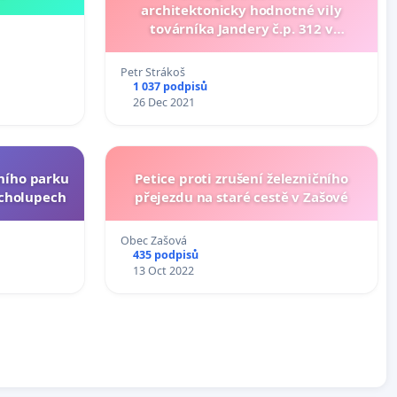
architektonicky hodnotné vily
továrníka Jandery č.p. 312 v
Lukesově ulici (objekt bývalého
DDM) v Ústí nad Orlicí
Petr Strákoš
1 037 podpisů
26 Dec 2021
ního parku
Petice proti zrušení železničního
ěcholupech
přejezdu na staré cestě v Zašové
Obec Zašová
435 podpisů
13 Oct 2022