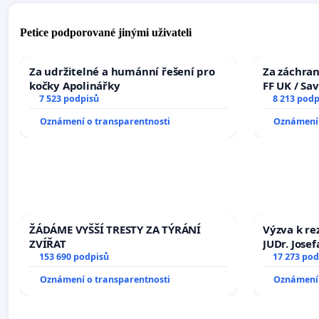
Petice podporované jinými uživateli
Za udržitelné a humánní řešení pro
Za záchran
kočky Apolinářky
FF UK / Sa
7 523 podpisů
the Faculty
8 213 podp
University
Oznámení o transparentnosti
Oznámení 
ŽÁDÁME VYŠŠÍ TRESTY ZA TÝRÁNÍ
Výzva k re
ZVÍŘAT
JUDr. Jose
153 690 podpisů
ve spraved
17 273 pod
Oznámení o transparentnosti
Oznámení 