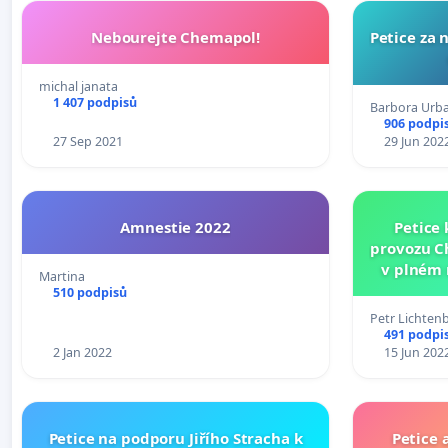
Nebourejte Chemapol!
Petice za 
michal janata
1 407 podpisů
Barbora Urb
906 podpi
27 Sep 2021
29 Jun 202
Amnestie 2022
Petice
provozu C
v plném r
Martina
základních
510 podpisů
85/1990
Petr Lichten
491 podpi
2 Jan 2022
15 Jun 202
Petice na podporu Jiřího Stracha k
Petice ab