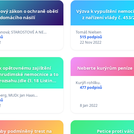
nový zákon o ochraně obětí
Výzva k vypuštění nemoc
domácího násilí
z nařízení vlády č. 453/
anová; STAROSTOVÉ A NE…
Tomáš Nielsen
sů
515 podpisů
2
22 Nov 2022
 k opětovnému zajištění
Neberte kurýrům peníze -
hrudimské nemocnice a to
ozsahu.(dle čl. 18 Listiny
Kurýři rohlíku.
 práv a svobod a zákona č.
477 podpisů
 Sb. o právu petičním).
berg, MUDr. Jan Haas…
sů
2
8 Jan 2022
y podmíněný trest na
Petice proti válc