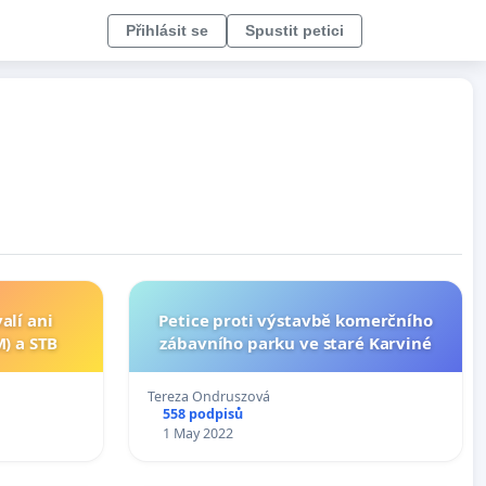
Přihlásit se
Spustit petici
alí ani
Petice proti výstavbě komerčního
) a STB
zábavního parku ve staré Karviné
Tereza Ondruszová
558 podpisů
1 May 2022