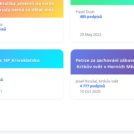
Kralika ,změnili na tvrdo
Pavel Dudr
lidmi.
485 podpisů
va
pisů
29 May 2022
e_NP_Krivoklatsko
Petice za zachování zábav
Krtkův svět v Horních M
sů
Josef Roušal, Krtkův svět
4 777 podpisů
21
10 Oct 2020