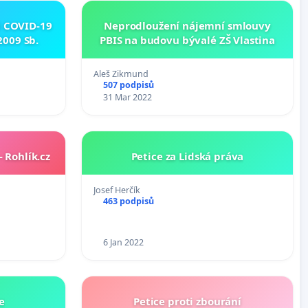
i COVID-19
Neprodloužení nájemní smlouvy
2009 Sb.
PBIS na budovu bývalé ZŠ Vlastina
Aleš Zikmund
507 podpisů
31 Mar 2022
 Rohlík.cz
Petice za Lidská práva
Josef Herčík
463 podpisů
6 Jan 2022
e
Petice proti zbourání