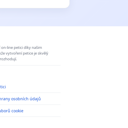
on-line petici díky našim
e vytvoření petice je skvělý
rozhodují.
tici
hrany osobních údajů
uborů cookie