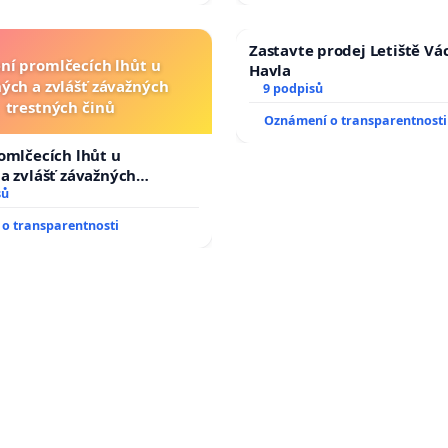
Zastavte prodej Letiště Vá
ní promlčecích lhůt u
Havla
ých a zvlášť závažných
9 podpisů
trestných činů
Oznámení o transparentnosti
omlčecích lhůt u
a zvlášť závažných
činů
sů
o transparentnosti