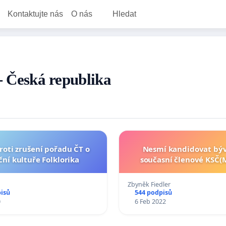
Kontaktujte nás
O nás
Hledat
 - Česká republika
roti zrušení pořadu ČT o
Nesmí kandidovat býv
ční kultuře Folklorika
současní členové KSČ(M
Zbyněk Fiedler
pisů
544 podpisů
0
6 Feb 2022