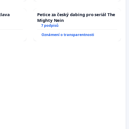
clava
Petice za český dabing pro seriál The
Mighty Nein
7 podpisů
Oznámení o transparentnosti