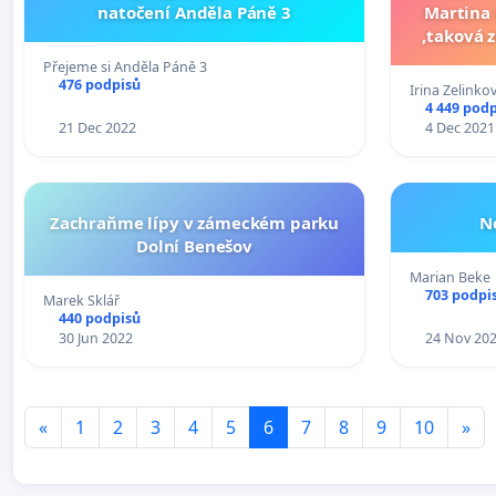
natočení Anděla Páně 3
Martina 
,taková zruda nemá co dělat mezí
Přejeme si Anděla Páně 3
476 podpisů
Irina Zelinko
4 449 pod
21 Dec 2022
4 Dec 2021
Zachraňme lípy v zámeckém parku
N
Dolní Benešov
Marian Beke
703 podpi
Marek Sklář
440 podpisů
30 Jun 2022
24 Nov 20
«
1
2
3
4
5
6
7
8
9
10
»