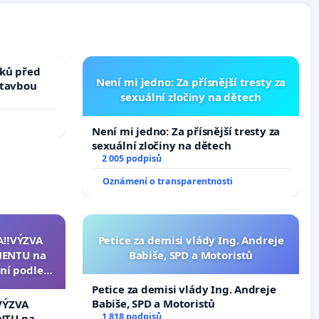
ků před
Není mi jedno: Za přísnější tresty za
stavbou
sexuální zločiny na dětech
Není mi jedno: Za přísnější tresty za
sexuální zločiny na dětech
2 005 podpisů
Oznámení o transparentnosti
A‼️VÝZVA
Petice za demisi vlády Ing. Andreje
ENTU na
Babiše, SPD a Motoristů
ní podle §
u k návrhu
Petice za demisi vlády Ing. Andreje
ní ústavní
Babiše, SPD a Motoristů
VÝZVA
epubliky
1 818 podpisů
NTU na