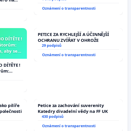
í podle §
Oznámení o transparentnosti
 k návrhu
ní ústavní
bliky
PETICE ZA RYCHLEJŠÍ A ÚČINNĚJŠÍ
 DÍTĚTE !
OCHRANU ZVÍŘAT V OHROŽE
átorům:
29 podpisů
, aby se
Oznámení o transparentnosti
už nemohla
 DÍTĚTE !
rům:
by se
 nemohla
ko pilíře
Petice za zachování suverenity
polečnosti
Katedry divadelní vědy na FF UK
430 podpisů
Oznámení o transparentnosti