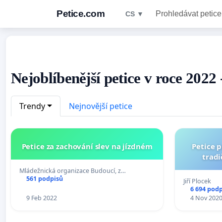
Petice.com
Prohledávat petice
CS ▼
Nejoblíbenější petice v roce 2022
Trendy
Nejnovější petice
Petice za zachování slev na jízdném
Petice p
tradi
Mládežnická organizace Budoucí, z…
561 podpisů
Jiří Plocek
6 694 pod
9 Feb 2022
4 Nov 202