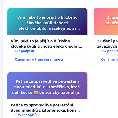
Vím, jaké to je přijít o blízkého
Zruše
člověka kvůli tichosti
závažn
elektromobilů, nečekejme, až
přibydou další, zaveďme slyšitelná
auta!
Vím, jaké to je přijít o blízkého
Zrušení pr
člověka kvůli tichosti elektromobilů,
závažných 
nečekejme, až přibydou další,
257 podpisů
trestných 
162 podpi
zaveďme slyšitelná auta!
Oznámení o transparentnosti
Oznámení 
Petice za spravedlivé potrestání
dvou mladíků z Litoměřicka, kteří
dali kočku 😿 do sušičky, zapnuli ji a
umírání zvířete natočili.
Petice za spravedlivé potrestání
dvou mladíků z Litoměřicka, kteří
dali kočku 😿 do sušičky, zapnuli ji a
3 753 podpisů