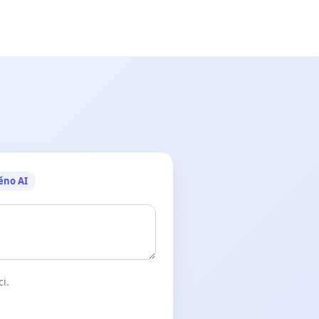
ěno AI
ci.