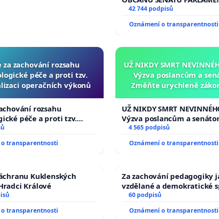
vyhlášení veřejného slyšen
42 744 podpisů
144 jednacího řádu Senátu
Oznámení o transparentnosti
na přijetí usnesení k podá
žaloby na prezidenta repu
e za zachování rozsahu
UŽ NIKDY SMRT NEVINNÉHO
logické péče a proti tzv.
Výzva poslancům a sen
lizaci operačních výkonů
Změňte urychleně zákon
tragédie malé Viktorky 
opakovat!
zachování rozsahu
UŽ NIKDY SMRT NEVINNÉHO
ické péče a proti tzv.
Výzva poslancům a senáto
zaci operačních výkonů
sů
Změňte urychleně zákon, a
4 565 podpisů
tragédie malé Viktorky už
o transparentnosti
Oznámení o transparentnosti
opakovat!
záchranu Kuklenských
Za zachování pedagogiky ja
Hradci Králové
vzdělané a demokratické s
isů
60 podpisů
o transparentnosti
Oznámení o transparentnosti