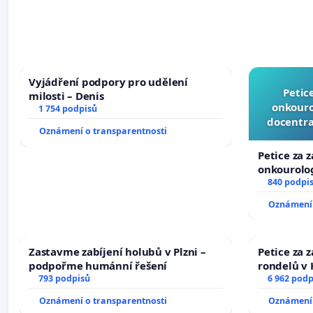
Vyjádření podpory pro udělení
Petic
milosti – Denis
onkouro
1 754 podpisů
docentra
Oznámení o transparentnosti
Petice za 
onkourolog
docentrali
840 podpi
Oznámení 
Zastavme zabíjení holubů v Plzni –
Petice za 
podpořme humánní řešení
rondelů v 
793 podpisů
6 962 podp
Oznámení o transparentnosti
Oznámení 