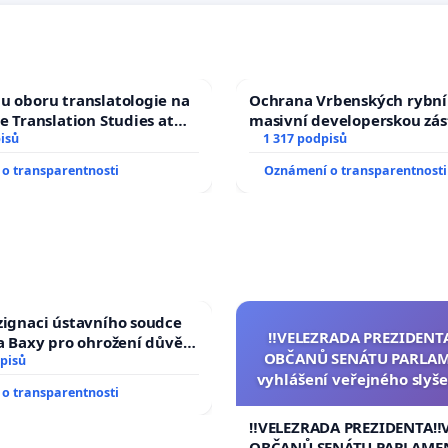
u oboru translatologie na
Ochrana Vrbenských rybní
ve Translation Studies at
masivní developerskou zá
 of Arts, Charles
isů
1 317 podpisů
o transparentnosti
Oznámení o transparentnosti
zignaci ústavního soudce
‼️VELEZRADA PREZIDENT
fa Baxy pro ohrožení důvěry
OBČANŮ SENÁTU PARLAM
livý proces
pisů
vyhlášení veřejného slyše
o transparentnosti
144 jednacího řádu Senát
na přijetí usnesení k podá
‼️VELEZRADA PREZIDENTA‼️
žaloby na prezidenta r
OBČANŮ SENÁTU PARLAME