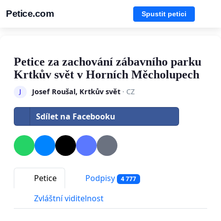
Petice.com
Spustit petici
Petice za zachování zábavního parku
Krtkův svět v Horních Měcholupech
Josef Roušal, Krtkův svět
· CZ
J
Sdílet na Facebooku
Petice
Podpisy
4 777
Zvláštní viditelnost