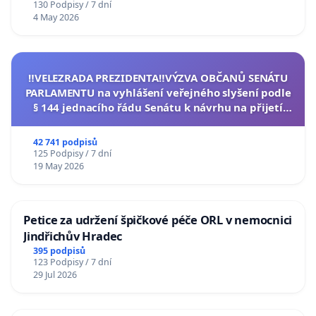
130 Podpisy / 7 dní
4 May 2026
‼️VELEZRADA PREZIDENTA‼️VÝZVA OBČANŮ SENÁTU
PARLAMENTU na vyhlášení veřejného slyšení podle
§ 144 jednacího řádu Senátu k návrhu na přijetí
usnesení k podání ústavní žaloby na prezidenta
republiky
42 741 podpisů
125 Podpisy / 7 dní
19 May 2026
Petice za udržení špičkové péče ORL v nemocnici
Jindřichův Hradec
395 podpisů
123 Podpisy / 7 dní
29 Jul 2026