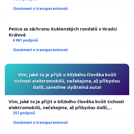
když není provozovatelem parku, a brání mu v
Oznámení o transparentnosti
uplatnění procesních práv. Současně je park
soustavně kontrolován malou armádou pražských
Petice za záchranu Kuklenských rondelů v Hradci
inspektorů, kteří ignorují usychající lesy a
Králové
poškozenou krajinu, neboť největším problémem je
6 961 podpisů
pro ně Krtkův svět.
Oznámení o transparentnosti
Celá kauza je zveřejněná ve Facebook skupině Krtek
vs. Ježek nebo na blogu
krtkuvpribeh.blogspot.com
Vím, jaké to je přijít o blízkého člověka kvůli
tichosti elektromobilů, nečekejme, až přibydou
další, zaveďme slyšitelná auta!
Vím, jaké to je přijít o blízkého člověka kvůli tichosti
elektromobilů, nečekejme, až přibydou další,
zaveďme slyšitelná auta!
257 podpisů
Oznámení o transparentnosti