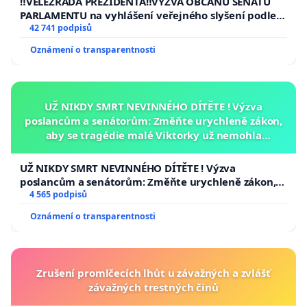
‼️VELEZRADA PREZIDENTA‼️VÝZVA OBČANŮ SENÁTU
PARLAMENTU na vyhlášení veřejného slyšení podle §
144 jednacího řádu Senátu k návrhu na přijetí
42 741 podpisů
usnesení k podání ústavní žaloby na prezidenta
Oznámení o transparentnosti
republiky
UŽ NIKDY SMRT NEVINNÉHO DÍTĚTE ! Výzva
poslancům a senátorům: Změňte urychleně zákon,
aby se tragédie malé Viktorky už nemohla
opakovat!
UŽ NIKDY SMRT NEVINNÉHO DÍTĚTE ! Výzva
poslancům a senátorům: Změňte urychleně zákon,
aby se tragédie malé Viktorky už nemohla opakovat!
4 565 podpisů
Oznámení o transparentnosti
Zrušení promlčecích lhůt u závažných a zvlášť
závažných trestných činů