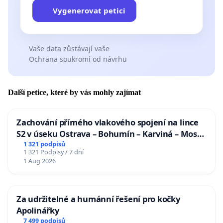
Vygenerovat petici
Vaše data zůstávají vaše
Ochrana soukromí od návrhu
Další petice, které by vás mohly zajímat
Zachování přímého vlakového spojení na lince
S2 v úseku Ostrava – Bohumín – Karviná – Mosty
u Jablunkova
1 321 podpisů
1 321 Podpisy / 7 dní
1 Aug 2026
Za udržitelné a humánní řešení pro kočky
Apolinářky
7 499 podpisů