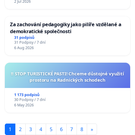
2 Jul 2026
Za zachování pedagogiky jako pilíře vzdělané a
demokratické společnosti
31 podpisů
31 Podpisy / 7 dní
6 Aug 2026
‼️ STOP TURISTICKÉ PASTI! Chceme důstojné využití
prostoru na Radnických schodech
1 173 podpisů
30 Podpisy / 7 dní
6 May 2026
1
2
3
4
5
6
7
8
»