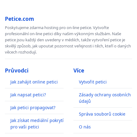
Petice.com
Poskytujeme zdarma hosting pro on-line petice. Vytvořte
profesionální on-line petici díky našim výkonným službám. Naše
petice jsou každý den uvedeny v médiích, takže vytvoření petice je
skvělý způsob, jak upoutat pozornost veřejnosti i těch, kteří o daných
věcech rozhodují.
Průvodci
Více
Jak zahájit online petici
Vytvořit petici
Jak napsat petici?
Zásady ochrany osobních
údajů
Jak petici propagovat?
Správa souborů cookie
Jak získat mediální pokrytí
pro vaši petici
O nás