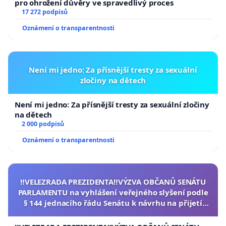
pro ohrožení důvěry ve spravedlivý proces
17 272 podpisů
Oznámení o transparentnosti
Není mi jedno: Za přísnější tresty za sexuální
zločiny na dětech
Není mi jedno: Za přísnější tresty za sexuální zločiny
na dětech
2 000 podpisů
Oznámení o transparentnosti
‼️VELEZRADA PREZIDENTA‼️VÝZVA OBČANŮ SENÁTU
PARLAMENTU na vyhlášení veřejného slyšení podle
§ 144 jednacího řádu Senátu k návrhu na přijetí
usnesení k podání ústavní žaloby na prezidenta
republiky