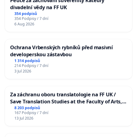
Petice za zachování suverenity Katedry
divadelní vědy na FF UK
354 podpisů
354 Podpisy / 7 dní
6 Aug 2026
Ochrana Vrbenských rybníků před masivní
developerskou zástavbou
1 314 podpisů
214 Podpisy / 7 dní
3 Jul 2026
Za záchranu oboru translatologie na FF UK /
Save Translation Studies at the Faculty of Arts,
Charles University
8 203 podpisů
167 Podpisy / 7 dní
13 Jul 2026