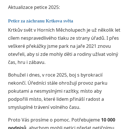
Aktualizace petice 2025:
Petice za záchranu Krtkova světa
Krtkův svět v Horních Měcholupech je už několik let
cílem nespravedlivého tlaku ze strany úřadů. I přes
veškeré překážky jsme park na jaře 2021 znovu
otevřeli, aby si zde mohly děti a rodiny užívat volný
čas, hru i zábavu.
Bohužel i dnes, v roce 2025, boj s byrokracií
nekončí. Úředníci stále ohrožují provoz parku
pokutami a nesmyslnými razítky, místo aby
podpořili místo, které lidem přináší radost a
smysluplné trávení volného času.
Proto Vás prosíme o pomoc. Potřebujeme
10 000
podpisů
, abychom mohli petici předat petičnímu