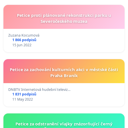
Petice proti plánované rekonstrukci parku u
Severočeského muzea
Zuzana Kocumová
1 866 podpisů
15 Jun 2022
Petice za zachování kulturních akci v městské části
Praha Braník
DNBTV Internetová hudební televiz…
1 831 podpisů
11 May 2022
Petice za odstranění vlajky znázorňující černý