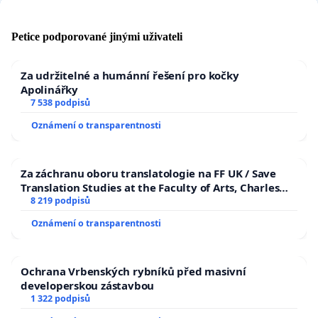
Petice podporované jinými uživateli
Za udržitelné a humánní řešení pro kočky
Apolinářky
7 538 podpisů
Oznámení o transparentnosti
Za záchranu oboru translatologie na FF UK / Save
Translation Studies at the Faculty of Arts, Charles
University
8 219 podpisů
Oznámení o transparentnosti
Ochrana Vrbenských rybníků před masivní
developerskou zástavbou
1 322 podpisů