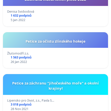
Denisa Svobodová
1 632 podpisů
5 Jan 2022
Petice za očistu zlínského hokeje
Žlutomodří z.s.
1 563 podpisů
26 Jan 2022
Petice za záchranu "jihočeského moře" a okolní
krajiny!
Lipensko pro život, z.s., Pavla S…
3 018 podpisů
28 Nov 2021