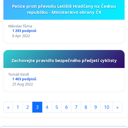
Petice proti převodu Letiště Hradčany na Českou
republiku - Ministerstvo obrany ČR
Miloslav Tůma
1 293 podpisů
8 Apr 2022
Zachovejte pravidlo bezpečného předjetí cyklisty
Tomáš Kindl
1 403 podpisů
25 Aug 2022
«
1
2
3
4
5
6
7
8
9
10
»