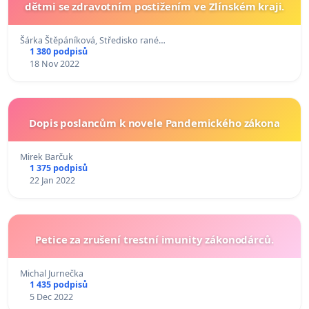
dětmi se zdravotním postižením ve Zlínském kraji.
Šárka Štěpáníková, Středisko rané…
1 380 podpisů
18 Nov 2022
Dopis poslancům k novele Pandemického zákona
Mirek Barčuk
1 375 podpisů
22 Jan 2022
Petice za zrušení trestní imunity zákonodárců.
Michal Jurnečka
1 435 podpisů
5 Dec 2022