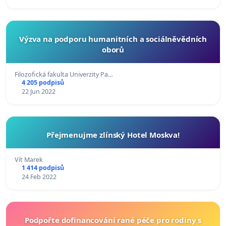
Výzva na podporu humanitních a sociálněvědních
oborů
Filozofická fakulta Univerzity Pa…
4 205 podpisů
22 Jun 2022
Přejmenujme zlínský Hotel Moskva!
Vít Marek
1 414 podpisů
24 Feb 2022
Podpořte dofinancování rané péče pro rodiny s