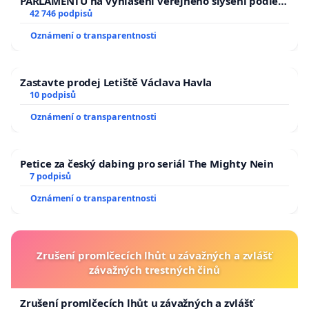
PARLAMENTU na vyhlášení veřejného slyšení podle §
144 jednacího řádu Senátu k návrhu na přijetí
42 746 podpisů
usnesení k podání ústavní žaloby na prezidenta
Oznámení o transparentnosti
republiky
Zastavte prodej Letiště Václava Havla
10 podpisů
Oznámení o transparentnosti
Petice za český dabing pro seriál The Mighty Nein
7 podpisů
Oznámení o transparentnosti
Zrušení promlčecích lhůt u závažných a zvlášť
závažných trestných činů
Zrušení promlčecích lhůt u závažných a zvlášť