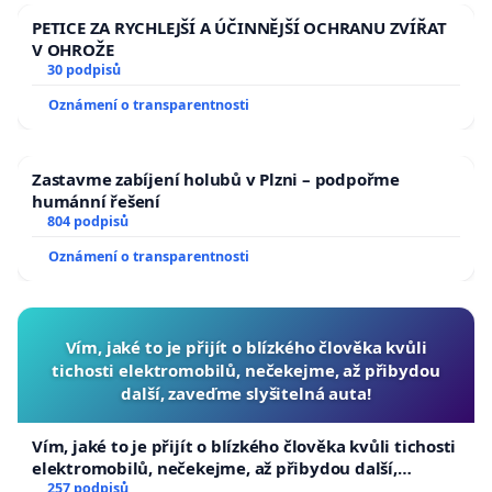
PETICE ZA RYCHLEJŠÍ A ÚČINNĚJŠÍ OCHRANU ZVÍŘAT
V OHROŽE
30 podpisů
Oznámení o transparentnosti
Zastavme zabíjení holubů v Plzni – podpořme
humánní řešení
804 podpisů
Oznámení o transparentnosti
Vím, jaké to je přijít o blízkého člověka kvůli
tichosti elektromobilů, nečekejme, až přibydou
další, zaveďme slyšitelná auta!
Vím, jaké to je přijít o blízkého člověka kvůli tichosti
elektromobilů, nečekejme, až přibydou další,
zaveďme slyšitelná auta!
257 podpisů