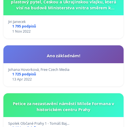
plastový pytel, Českou a Ukrajinskou vlajku, která
visí na budově Ministerstva vnitra směrem k
Letenské pláni
Jiri Janecek
1 795 podpisů
1 Nov 2022
Ano základnám!
Johana Hovorková, Free Czech Media
1 725 podpisů
13 Apr 2022
Petice za nezastavění náměstí Miloše Formana v
historickém centru Prahy
Spolek Občané Prahy 1 - Tomáš Baj…