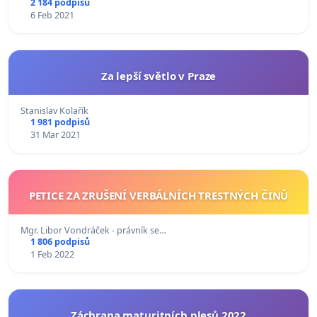
2 184 podpisů
6 Feb 2021
Za lepší světlo v Praze
Stanislav Kolařík
1 981 podpisů
31 Mar 2021
PETICE ZA ZRUŠENÍ VERBÁLNÍCH TRESTNÝCH ČINŮ
Mgr. Libor Vondráček - právník se…
1 806 podpisů
1 Feb 2022
Záchrana maturitních plesů 2022