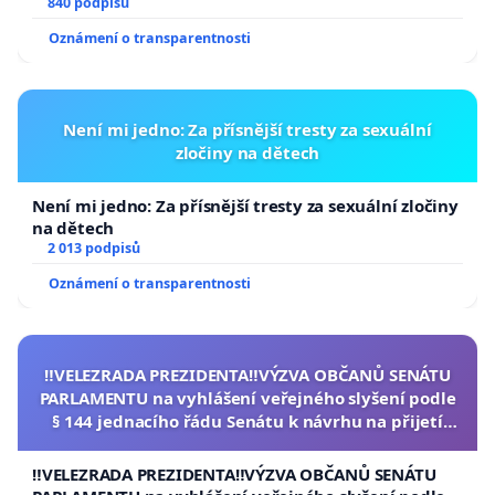
840 podpisů
Oznámení o transparentnosti
Není mi jedno: Za přísnější tresty za sexuální
zločiny na dětech
Není mi jedno: Za přísnější tresty za sexuální zločiny
na dětech
2 013 podpisů
Oznámení o transparentnosti
‼️VELEZRADA PREZIDENTA‼️VÝZVA OBČANŮ SENÁTU
PARLAMENTU na vyhlášení veřejného slyšení podle
§ 144 jednacího řádu Senátu k návrhu na přijetí
usnesení k podání ústavní žaloby na prezidenta
republiky
‼️VELEZRADA PREZIDENTA‼️VÝZVA OBČANŮ SENÁTU