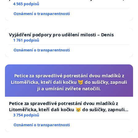
aby se tragédie malé Viktorky už nemohla opakovat!
4 565 podpisů
Oznámení o transparentnosti
Vyjádření podpory pro udělení milosti – Denis
1 761 podpisů
Oznámení o transparentnosti
Petice za spravedlivé potrestání dvou mladíků z
Litoměřicka, kteří dali kočku 😿 do sušičky, zapnuli
ji a umírání zvířete natočili.
Petice za spravedlivé potrestání dvou mladíků z
Litoměřicka, kteří dali kočku 😿 do sušičky, zapnuli ji
a umírání zvířete natočili.
3 754 podpisů
Oznámení o transparentnosti