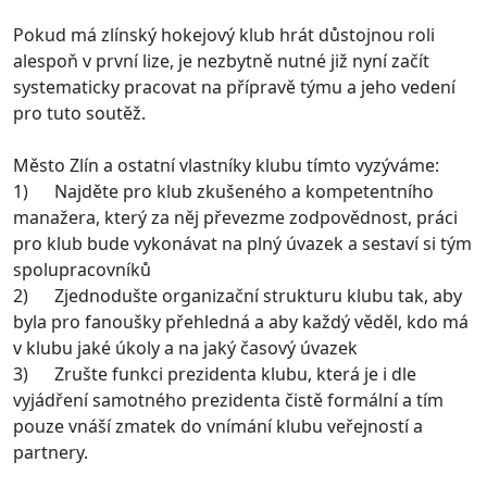
Pokud má zlínský hokejový klub hrát důstojnou roli
alespoň v první lize, je nezbytně nutné již nyní začít
systematicky pracovat na přípravě týmu a jeho vedení
pro tuto soutěž.
Město Zlín a ostatní vlastníky klubu tímto vyzýváme:
1) Najděte pro klub zkušeného a kompetentního
manažera, který za něj převezme zodpovědnost, práci
pro klub bude vykonávat na plný úvazek a sestaví si tým
spolupracovníků
2) Zjednodušte organizační strukturu klubu tak, aby
byla pro fanoušky přehledná a aby každý věděl, kdo má
v klubu jaké úkoly a na jaký časový úvazek
3) Zrušte funkci prezidenta klubu, která je i dle
vyjádření samotného prezidenta čistě formální a tím
pouze vnáší zmatek do vnímání klubu veřejností a
partnery.