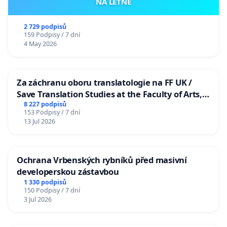
NA LETNÉ
2 729 podpisů
159 Podpisy / 7 dní
4 May 2026
Za záchranu oboru translatologie na FF UK /
Save Translation Studies at the Faculty of Arts,
Charles University
8 227 podpisů
153 Podpisy / 7 dní
13 Jul 2026
Ochrana Vrbenských rybníků před masivní
developerskou zástavbou
1 330 podpisů
150 Podpisy / 7 dní
3 Jul 2026