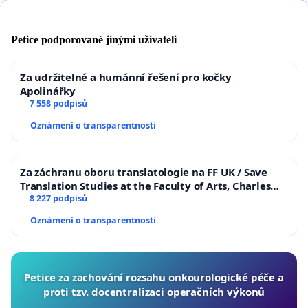
Petice podporované jinými uživateli
Za udržitelné a humánní řešení pro kočky
Apolinářky
7 558 podpisů
Oznámení o transparentnosti
Za záchranu oboru translatologie na FF UK / Save
Translation Studies at the Faculty of Arts, Charles
University
8 227 podpisů
Oznámení o transparentnosti
Petice za zachování rozsahu onkourologické péče a
proti tzv. docentralizaci operačních výkonů