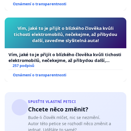
Oznámení o transparentnosti
Vím, jaké to je přijít o blízkého člověka kvůli
tichosti elektromobilů, nečekejme, až přibydou
další, zaveďme slyšitelná auta!
Vím, jaké to je přijít o blízkého člověka kvůli tichosti
elektromobilů, nečekejme, až přibydou další,
zaveďme slyšitelná auta!
257 podpisů
Oznámení o transparentnosti
SPUSŤTE VLASTNÍ PETICI
Chcete něco změnit?
Bude-li člověk mlčet, nic se nezmění.
Autor této petice se rozhodl něco změnit a
jednat. Uděláte to samé?