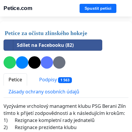
Petice.com
Spustit petici
Petice za očistu zlínského hokeje
Sdílet na Facebooku (82)
Petice
Podpisy
1 563
Zásady ochrany osobních údajů
Vyzýváme vrcholový managment klubu PSG Berani Zlín
tímto k přijetí zodpovědnosti a k následujícím krokům:
1) Rezignace kompletní rady jednatelů
2) Rezignace prezidenta klubu