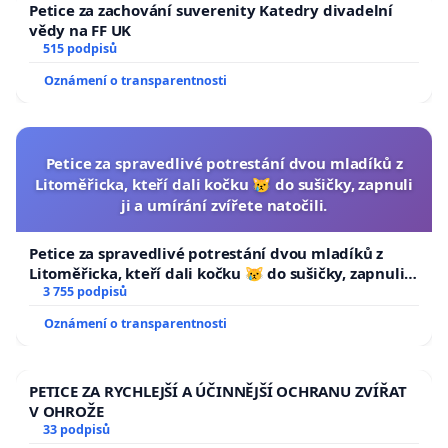
Petice za zachování suverenity Katedry divadelní
vědy na FF UK
515 podpisů
Oznámení o transparentnosti
Petice za spravedlivé potrestání dvou mladíků z
Litoměřicka, kteří dali kočku 😿 do sušičky, zapnuli
ji a umírání zvířete natočili.
Petice za spravedlivé potrestání dvou mladíků z
Litoměřicka, kteří dali kočku 😿 do sušičky, zapnuli ji
a umírání zvířete natočili.
3 755 podpisů
Oznámení o transparentnosti
PETICE ZA RYCHLEJŠÍ A ÚČINNĚJŠÍ OCHRANU ZVÍŘAT
V OHROŽE
33 podpisů