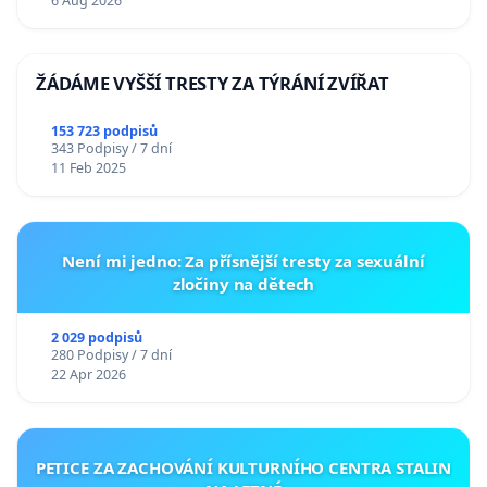
6 Aug 2026
ŽÁDÁME VYŠŠÍ TRESTY ZA TÝRÁNÍ ZVÍŘAT
153 723 podpisů
343 Podpisy / 7 dní
11 Feb 2025
Není mi jedno: Za přísnější tresty za sexuální
zločiny na dětech
2 029 podpisů
280 Podpisy / 7 dní
22 Apr 2026
PETICE ZA ZACHOVÁNÍ KULTURNÍHO CENTRA STALIN