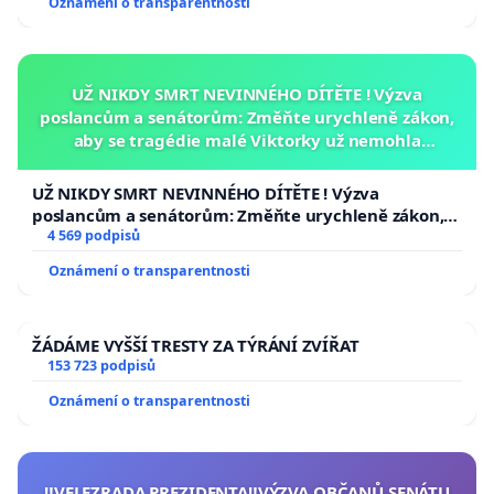
Oznámení o transparentnosti
UŽ NIKDY SMRT NEVINNÉHO DÍTĚTE ! Výzva
poslancům a senátorům: Změňte urychleně zákon,
aby se tragédie malé Viktorky už nemohla
opakovat!
UŽ NIKDY SMRT NEVINNÉHO DÍTĚTE ! Výzva
poslancům a senátorům: Změňte urychleně zákon,
aby se tragédie malé Viktorky už nemohla opakovat!
4 569 podpisů
Oznámení o transparentnosti
ŽÁDÁME VYŠŠÍ TRESTY ZA TÝRÁNÍ ZVÍŘAT
153 723 podpisů
Oznámení o transparentnosti
‼️VELEZRADA PREZIDENTA‼️VÝZVA OBČANŮ SENÁTU