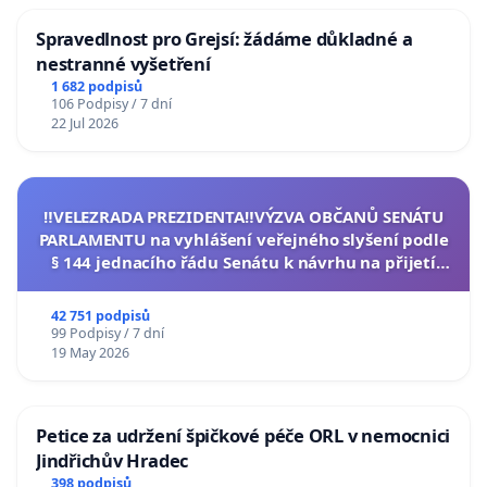
Spravedlnost pro Grejsí: žádáme důkladné a
nestranné vyšetření
1 682 podpisů
106 Podpisy / 7 dní
22 Jul 2026
‼️VELEZRADA PREZIDENTA‼️VÝZVA OBČANŮ SENÁTU
PARLAMENTU na vyhlášení veřejného slyšení podle
§ 144 jednacího řádu Senátu k návrhu na přijetí
usnesení k podání ústavní žaloby na prezidenta
republiky
42 751 podpisů
99 Podpisy / 7 dní
19 May 2026
Petice za udržení špičkové péče ORL v nemocnici
Jindřichův Hradec
398 podpisů