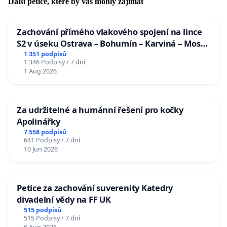
Další petice, které by vás mohly zajímat
Zachování přímého vlakového spojení na lince
S2 v úseku Ostrava – Bohumín – Karviná – Mosty
u Jablunkova
1 351 podpisů
1 346 Podpisy / 7 dní
1 Aug 2026
Za udržitelné a humánní řešení pro kočky
Apolinářky
7 558 podpisů
641 Podpisy / 7 dní
10 Jun 2026
Petice za zachování suverenity Katedry
divadelní vědy na FF UK
515 podpisů
515 Podpisy / 7 dní