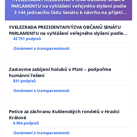
PARLAMENTU na vyhlášení veřejného slyšení podle
§ 144 jednacího řádu Senátu k návrhu na přijetí
usnesení k podání ústavní žaloby na prezidenta
republiky
‼️VELEZRADA PREZIDENTA‼️VÝZVA OBČANŮ SENÁTU
PARLAMENTU na vyhlášení veřejného slyšení podle §
144 jednacího řádu Senátu k návrhu na přijetí
42 751 podpisů
usnesení k podání ústavní žaloby na prezidenta
Oznámení o transparentnosti
republiky
Zastavme zabíjení holubů v Plzni – podpořme
humánní řešení
831 podpisů
Oznámení o transparentnosti
Petice za záchranu Kuklenských rondelů v Hradci
Králové
6 964 podpisů
Oznámení o transparentnosti