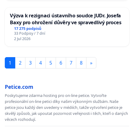
Výzva k rezignaci ústavního soudce JUDr. Josefa
Baxy pro ohrožení důvěry ve spravedlivý proces
17 275 podpisů
33 Podpisy / 7 dní
2 Jul 2026
1
2
3
4
5
6
7
8
»
Petice.com
Poskytujeme zdarma hosting pro on-line petice. Vytvořte
profesionální on-line petici díky našim výkonným službám. Naše
petice jsou každý den uvedeny v médiích, takže vytvoření petice je
skvělý způsob, jak upoutat pozornost veřejnosti i těch, kteří o daných
věcech rozhodují.