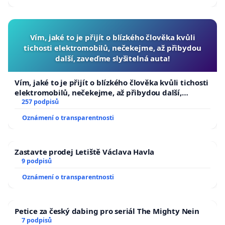
Vím, jaké to je přijít o blízkého člověka kvůli
tichosti elektromobilů, nečekejme, až přibydou
další, zaveďme slyšitelná auta!
Vím, jaké to je přijít o blízkého člověka kvůli tichosti
elektromobilů, nečekejme, až přibydou další,
zaveďme slyšitelná auta!
257 podpisů
Oznámení o transparentnosti
Zastavte prodej Letiště Václava Havla
9 podpisů
Oznámení o transparentnosti
Petice za český dabing pro seriál The Mighty Nein
7 podpisů