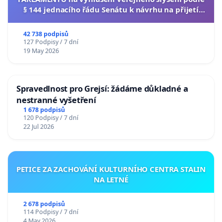
§ 144 jednacího řádu Senátu k návrhu na přijetí
usnesení k podání ústavní žaloby na prezidenta
republiky
42 738 podpisů
127 Podpisy / 7 dní
19 May 2026
Spravedlnost pro Grejsí: žádáme důkladné a
nestranné vyšetření
1 678 podpisů
120 Podpisy / 7 dní
22 Jul 2026
PETICE ZA ZACHOVÁNÍ KULTURNÍHO CENTRA STALIN
NA LETNÉ
2 678 podpisů
114 Podpisy / 7 dní
4 May 2026