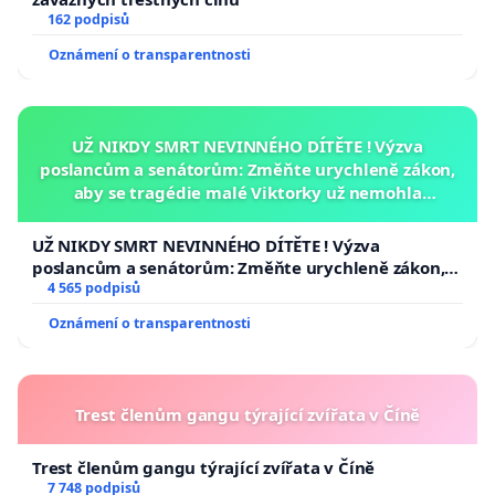
162 podpisů
Oznámení o transparentnosti
UŽ NIKDY SMRT NEVINNÉHO DÍTĚTE ! Výzva
poslancům a senátorům: Změňte urychleně zákon,
aby se tragédie malé Viktorky už nemohla
opakovat!
UŽ NIKDY SMRT NEVINNÉHO DÍTĚTE ! Výzva
poslancům a senátorům: Změňte urychleně zákon,
aby se tragédie malé Viktorky už nemohla opakovat!
4 565 podpisů
Oznámení o transparentnosti
Trest členům gangu týrající zvířata v Číně
Trest členům gangu týrající zvířata v Číně
7 748 podpisů