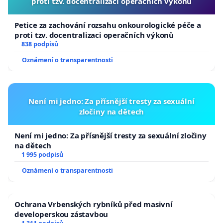
proti tzv. docentralizaci operačních výkonů
Petice za zachování rozsahu onkourologické péče a
proti tzv. docentralizaci operačních výkonů
838 podpisů
Oznámení o transparentnosti
Není mi jedno: Za přísnější tresty za sexuální
zločiny na dětech
Není mi jedno: Za přísnější tresty za sexuální zločiny
na dětech
1 995 podpisů
Oznámení o transparentnosti
Ochrana Vrbenských rybníků před masivní
developerskou zástavbou