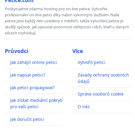
Poskytujeme zdarma hosting pro on-line petice. Vytvořte
profesionální on-line petici díky našim výkonným službám. Naše
petice jsou každý den uvedeny v médiích, takže vytvoření petice je
skvělý způsob, jak upoutat pozornost veřejnosti i těch, kteří o daných
věcech rozhodují.
Průvodci
Více
Jak zahájit online petici
Vytvořit petici
Jak napsat petici?
Zásady ochrany osobních
údajů
Jak petici propagovat?
Správa souborů cookie
Jak získat mediální pokrytí
pro vaši petici
O nás
Jak doručit petici