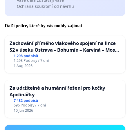
Vaše data zůstávají vaše
Ochrana soukromí od návrhu
Další petice, které by vás mohly zajímat
Zachování přímého vlakového spojení na lince
S2 v úseku Ostrava – Bohumín – Karviná – Mosty
u Jablunkova
1 298 podpisů
1 298 Podpisy / 7 dní
1 Aug 2026
Za udržitelné a humánní řešení pro kočky
Apolinářky
7 482 podpisů
696 Podpisy / 7 dní
10 Jun 2026