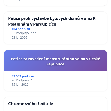
Petice proti výstavbě bytových domů v ulici K
Polabinám v Pardubicích
104 podpisů
93 Podpisy / 7 dní
23 Jul 2026
Petice za zavedení menstruačního volna v České
republice
33 503 podpisů
76 Podpisy / 7 dní
15 Jun 2026
Chceme svého ředitele