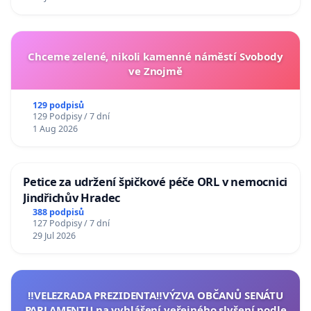
Chceme zelené, nikoli kamenné náměstí Svobody
ve Znojmě
129 podpisů
129 Podpisy / 7 dní
1 Aug 2026
Petice za udržení špičkové péče ORL v nemocnici
Jindřichův Hradec
388 podpisů
127 Podpisy / 7 dní
29 Jul 2026
‼️VELEZRADA PREZIDENTA‼️VÝZVA OBČANŮ SENÁTU
PARLAMENTU na vyhlášení veřejného slyšení podle