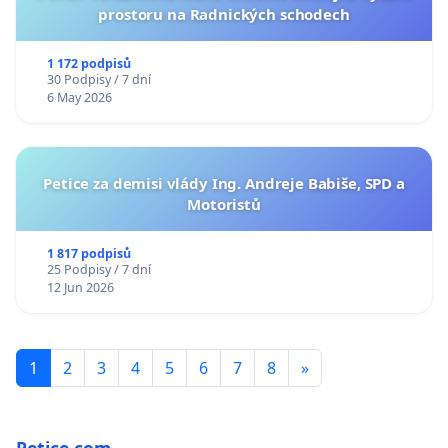
prostoru na Radnických schodech
1 172 podpisů
30 Podpisy / 7 dní
6 May 2026
Petice za demisi vlády Ing. Andreje Babiše, SPD a
Motoristů
1 817 podpisů
25 Podpisy / 7 dní
12 Jun 2026
1
2
3
4
5
6
7
8
»
Petice.com