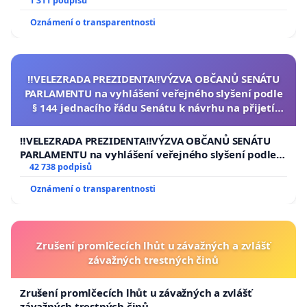
1 311 podpisů
Oznámení o transparentnosti
‼️VELEZRADA PREZIDENTA‼️VÝZVA OBČANŮ SENÁTU
PARLAMENTU na vyhlášení veřejného slyšení podle
§ 144 jednacího řádu Senátu k návrhu na přijetí
usnesení k podání ústavní žaloby na prezidenta
republiky
‼️VELEZRADA PREZIDENTA‼️VÝZVA OBČANŮ SENÁTU
PARLAMENTU na vyhlášení veřejného slyšení podle §
144 jednacího řádu Senátu k návrhu na přijetí
42 738 podpisů
usnesení k podání ústavní žaloby na prezidenta
Oznámení o transparentnosti
republiky
Zrušení promlčecích lhůt u závažných a zvlášť
závažných trestných činů
Zrušení promlčecích lhůt u závažných a zvlášť
závažných trestných činů