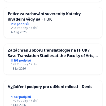
Petice za zachování suverenity Katedry
divadelní vědy na FF UK
238 podpisů
238 Podpisy / 7 dní
6 Aug 2026
Za záchranu oboru translatologie na FF UK /
Save Translation Studies at the Faculty of Arts,
Charles University
8 193 podpisů
178 Podpisy / 7 dní
13 Jul 2026
Vyjádření podpory pro udělení milosti – Denis
1 749 podpisů
140 Podpisy / 7 dní
14 Jul 2026