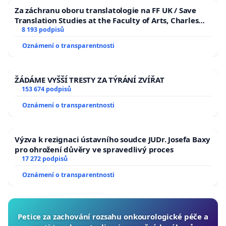
Za záchranu oboru translatologie na FF UK / Save
Translation Studies at the Faculty of Arts, Charles
University
8 193 podpisů
Oznámení o transparentnosti
ŽÁDÁME VYŠŠÍ TRESTY ZA TÝRÁNÍ ZVÍŘAT
153 674 podpisů
Oznámení o transparentnosti
Výzva k rezignaci ústavního soudce JUDr. Josefa Baxy
pro ohrožení důvěry ve spravedlivý proces
17 272 podpisů
Oznámení o transparentnosti
Petice za zachování rozsahu onkourologické péče a