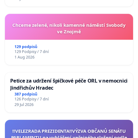
Chceme zelené, nikoli kamenné náměstí Svobody
ve Znojmě
129 podpisů
129 Podpisy / 7 dní
1 Aug 2026
Petice za udržení špičkové péče ORL v nemocnici
Jindřichův Hradec
387 podpisů
126 Podpisy / 7 dní
29 Jul 2026
‼️VELEZRADA PREZIDENTA‼️VÝZVA OBČANŮ SENÁTU
PARLAMENTU na vyhlášení veřejného slyšení podle