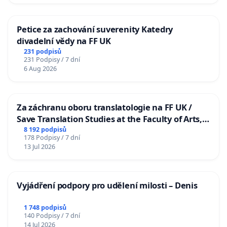
Petice za zachování suverenity Katedry
divadelní vědy na FF UK
231 podpisů
231 Podpisy / 7 dní
6 Aug 2026
Za záchranu oboru translatologie na FF UK /
Save Translation Studies at the Faculty of Arts,
Charles University
8 192 podpisů
178 Podpisy / 7 dní
13 Jul 2026
Vyjádření podpory pro udělení milosti – Denis
1 748 podpisů
140 Podpisy / 7 dní
14 Jul 2026