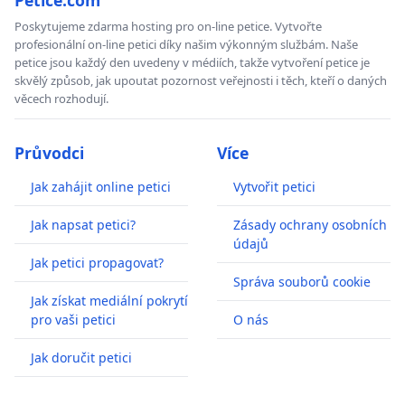
Poskytujeme zdarma hosting pro on-line petice. Vytvořte
profesionální on-line petici díky našim výkonným službám. Naše
petice jsou každý den uvedeny v médiích, takže vytvoření petice je
skvělý způsob, jak upoutat pozornost veřejnosti i těch, kteří o daných
věcech rozhodují.
Průvodci
Více
Jak zahájit online petici
Vytvořit petici
Jak napsat petici?
Zásady ochrany osobních
údajů
Jak petici propagovat?
Správa souborů cookie
Jak získat mediální pokrytí
pro vaši petici
O nás
Jak doručit petici