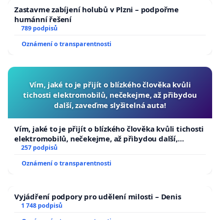
Zastavme zabíjení holubů v Plzni – podpořme
humánní řešení
789 podpisů
Oznámení o transparentnosti
Vím, jaké to je přijít o blízkého člověka kvůli
tichosti elektromobilů, nečekejme, až přibydou
další, zaveďme slyšitelná auta!
Vím, jaké to je přijít o blízkého člověka kvůli tichosti
elektromobilů, nečekejme, až přibydou další,
zaveďme slyšitelná auta!
257 podpisů
Oznámení o transparentnosti
Vyjádření podpory pro udělení milosti – Denis
1 748 podpisů