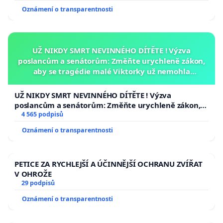
Oznámení o transparentnosti
UŽ NIKDY SMRT NEVINNÉHO DÍTĚTE ! Výzva
poslancům a senátorům: Změňte urychleně zákon,
aby se tragédie malé Viktorky už nemohla
opakovat!
UŽ NIKDY SMRT NEVINNÉHO DÍTĚTE ! Výzva
poslancům a senátorům: Změňte urychleně zákon,
aby se tragédie malé Viktorky už nemohla opakovat!
4 565 podpisů
Oznámení o transparentnosti
PETICE ZA RYCHLEJŠÍ A ÚČINNĚJŠÍ OCHRANU ZVÍŘAT
V OHROŽE
29 podpisů
Oznámení o transparentnosti