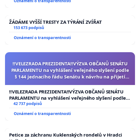
Oznámení o transparentnosti
ŽÁDÁME VYŠŠÍ TRESTY ZA TÝRÁNÍ ZVÍŘAT
153 673 podpisů
Oznámení o transparentnosti
‼️VELEZRADA PREZIDENTA‼️VÝZVA OBČANŮ SENÁTU
PARLAMENTU na vyhlášení veřejného slyšení podle
§ 144 jednacího řádu Senátu k návrhu na přijetí
usnesení k podání ústavní žaloby na prezidenta
republiky
‼️VELEZRADA PREZIDENTA‼️VÝZVA OBČANŮ SENÁTU
PARLAMENTU na vyhlášení veřejného slyšení podle §
144 jednacího řádu Senátu k návrhu na přijetí
42 737 podpisů
usnesení k podání ústavní žaloby na prezidenta
Oznámení o transparentnosti
republiky
Petice za záchranu Kuklenských rondelů v Hradci