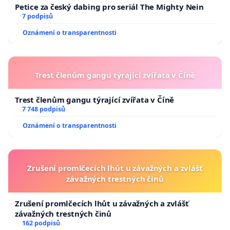
Petice za český dabing pro seriál The Mighty Nein
7 podpisů
Oznámení o transparentnosti
Trest členům gangu týrající zvířata v Číně
Trest členům gangu týrající zvířata v Číně
7 748 podpisů
Oznámení o transparentnosti
Zrušení promlčecích lhůt u závažných a zvlášť
závažných trestných činů
Zrušení promlčecích lhůt u závažných a zvlášť
závažných trestných činů
162 podpisů