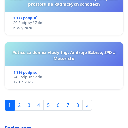
prostoru na Radnických schodech
1 172 podpisů
30 Podpisy / 7 dní
6 May 2026
Petice za demisi vlády Ing. Andreje Babiše, SPD a
Motoristů
1 816 podpisů
24 Podpisy / 7 dní
12 Jun 2026
1
2
3
4
5
6
7
8
»
Petice.com