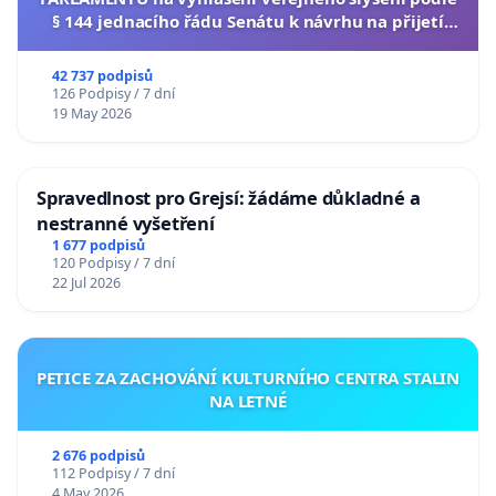
§ 144 jednacího řádu Senátu k návrhu na přijetí
usnesení k podání ústavní žaloby na prezidenta
republiky
42 737 podpisů
126 Podpisy / 7 dní
19 May 2026
Spravedlnost pro Grejsí: žádáme důkladné a
nestranné vyšetření
1 677 podpisů
120 Podpisy / 7 dní
22 Jul 2026
PETICE ZA ZACHOVÁNÍ KULTURNÍHO CENTRA STALIN
NA LETNÉ
2 676 podpisů
112 Podpisy / 7 dní
4 May 2026