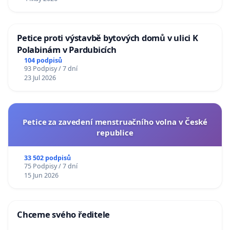
Petice proti výstavbě bytových domů v ulici K
Polabinám v Pardubicích
104 podpisů
93 Podpisy / 7 dní
23 Jul 2026
Petice za zavedení menstruačního volna v České
republice
33 502 podpisů
75 Podpisy / 7 dní
15 Jun 2026
Chceme svého ředitele