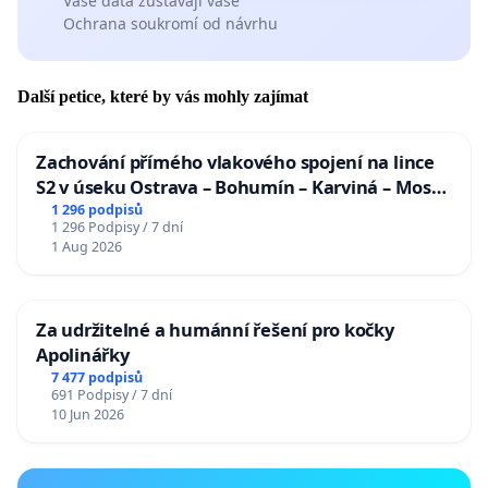
Vaše data zůstávají vaše
Ochrana soukromí od návrhu
Další petice, které by vás mohly zajímat
Zachování přímého vlakového spojení na lince
S2 v úseku Ostrava – Bohumín – Karviná – Mosty
u Jablunkova
1 296 podpisů
1 296 Podpisy / 7 dní
1 Aug 2026
Za udržitelné a humánní řešení pro kočky
Apolinářky
7 477 podpisů
691 Podpisy / 7 dní
10 Jun 2026