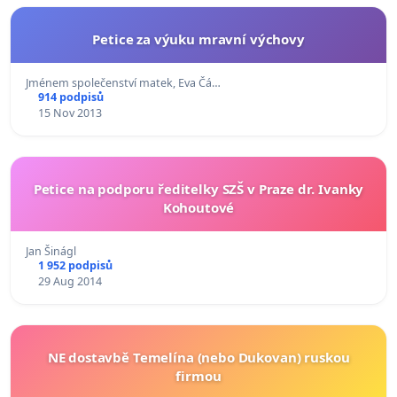
Petice za výuku mravní výchovy
Jménem společenství matek, Eva Čá…
914 podpisů
15 Nov 2013
Petice na podporu ředitelky SZŠ v Praze dr. Ivanky
Kohoutové
Jan Šinágl
1 952 podpisů
29 Aug 2014
NE dostavbě Temelína (nebo Dukovan) ruskou
firmou