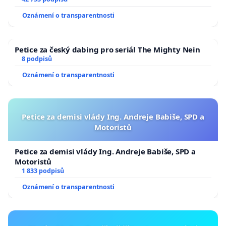
144 jednacího řádu Senátu k návrhu na přijetí
usnesení k podání ústavní žaloby na prezidenta
Oznámení o transparentnosti
republiky
Petice za český dabing pro seriál The Mighty Nein
8 podpisů
Oznámení o transparentnosti
Petice za demisi vlády Ing. Andreje Babiše, SPD a
Motoristů
Petice za demisi vlády Ing. Andreje Babiše, SPD a
Motoristů
1 833 podpisů
Oznámení o transparentnosti