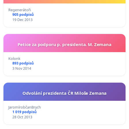
Regenerátoři
905 podpisů
19 Dec 2013
Petice za podporu p. presidenta. M. Zemana
Kolonk
893 podpisů
3 Nov 2014
Odvolání prezidenta ČR Miloše Zemana
JaromírobčanBrych
1 019 podpisů
28 Oct 2013