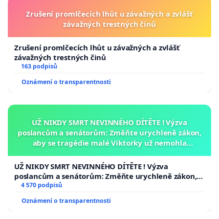
Zrušení promlčecích lhůt u závažných a zvlášť
závažných trestných činů
Zrušení promlčecích lhůt u závažných a zvlášť
závažných trestných činů
163 podpisů
Oznámení o transparentnosti
UŽ NIKDY SMRT NEVINNÉHO DÍTĚTE ! Výzva
poslancům a senátorům: Změňte urychleně zákon,
aby se tragédie malé Viktorky už nemohla
opakovat!
UŽ NIKDY SMRT NEVINNÉHO DÍTĚTE ! Výzva
poslancům a senátorům: Změňte urychleně zákon,
aby se tragédie malé Viktorky už nemohla opakovat!
4 570 podpisů
Oznámení o transparentnosti