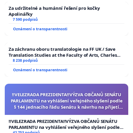
Za udržitelné a humánní řešení pro kočky
Apolinářky
7 590 podpisů
Oznámení o transparentnosti
Za záchranu oboru translatologie na FF UK / Save
Translation Studies at the Faculty of Arts, Charles
University
8 238 podpisů
Oznámení o transparentnosti
‼️VELEZRADA PREZIDENTA‼️VÝZVA OBČANŮ SENÁTU
PARLAMENTU na vyhlášení veřejného slyšení podle
§ 144 jednacího řádu Senátu k návrhu na přijetí
usnesení k podání ústavní žaloby na prezidenta
republiky
‼️VELEZRADA PREZIDENTA‼️VÝZVA OBČANŮ SENÁTU
PARLAMENTU na vyhlášení veřejného slyšení podle §
42 753 podpisů