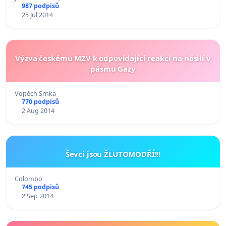
987 podpisů
25 Jul 2014
Výzva českému MZV k odpovídající reakci na násilí v
pásmu Gazy
Vojtěch Srnka
770 podpisů
2 Aug 2014
Ševci jsou ŽLUTOMODŘÍ!!!
Colombo
745 podpisů
2 Sep 2014