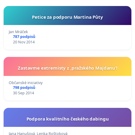
Petice za podporu Martina Půty
Jan Mráček
787 podpisů
20 Nov 2014
Zastavme extremisty z ‚pražského Majdanu‘!
Občanské iniciativy
798 podpisů
30 Sep 2014
Podpora kvalitního českého dabingu
Jana Hanušová, Lenka Roštoková