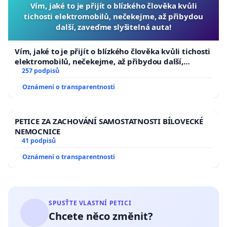
Vím, jaké to je přijít o blízkého člověka kvůli
tichosti elektromobilů, nečekejme, až přibydou
další, zaveďme slyšitelná auta!
Vím, jaké to je přijít o blízkého člověka kvůli tichosti
elektromobilů, nečekejme, až přibydou další,
zaveďme slyšitelná auta!
257 podpisů
Oznámení o transparentnosti
PETICE ZA ZACHOVÁNÍ SAMOSTATNOSTI BÍLOVECKÉ
NEMOCNICE
41 podpisů
Oznámení o transparentnosti
SPUSŤTE VLASTNÍ PETICI
Chcete něco změnit?