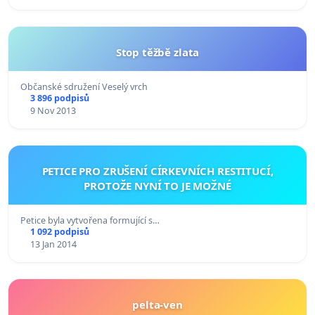
Stop těžbě zlata
Občanské sdružení Veselý vrch
3 896 podpisů
9 Nov 2013
PETICE PRO ZRUŠENÍ CÍRKEVNÍCH RESTITUCÍ,
PROTOŽE NYNÍ TO JE MOŽNÉ
Petice byla vytvořena formující s…
1 092 podpisů
13 Jan 2014
pelta-ven