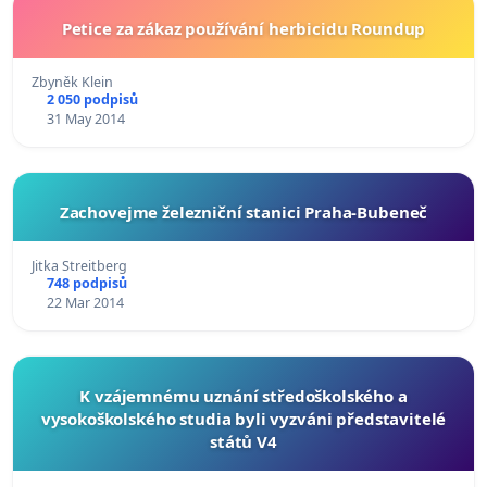
Petice za zákaz používání herbicidu Roundup
Zbyněk Klein
2 050 podpisů
31 May 2014
Zachovejme železniční stanici Praha-Bubeneč
Jitka Streitberg
748 podpisů
22 Mar 2014
K vzájemnému uznání středoškolského a
vysokoškolského studia byli vyzváni představitelé
států V4