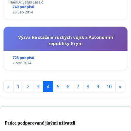
PaedDr. Szilas László
740 podpisů
28 Sep 2014
Výzva ke stažení ruských vojsk z Autonomní
republiky Krym
723 podpisů
2 Mar 2014
«
1
2
3
4
5
6
7
8
9
10
»
Petice podporované jinými uživateli