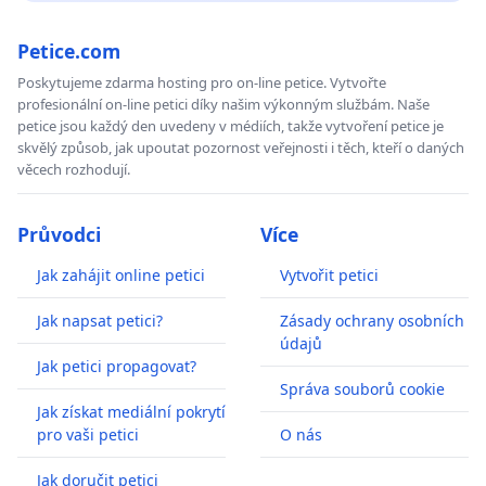
Petice.com
Poskytujeme zdarma hosting pro on-line petice. Vytvořte
profesionální on-line petici díky našim výkonným službám. Naše
petice jsou každý den uvedeny v médiích, takže vytvoření petice je
skvělý způsob, jak upoutat pozornost veřejnosti i těch, kteří o daných
věcech rozhodují.
Průvodci
Více
Jak zahájit online petici
Vytvořit petici
Jak napsat petici?
Zásady ochrany osobních
údajů
Jak petici propagovat?
Správa souborů cookie
Jak získat mediální pokrytí
pro vaši petici
O nás
Jak doručit petici