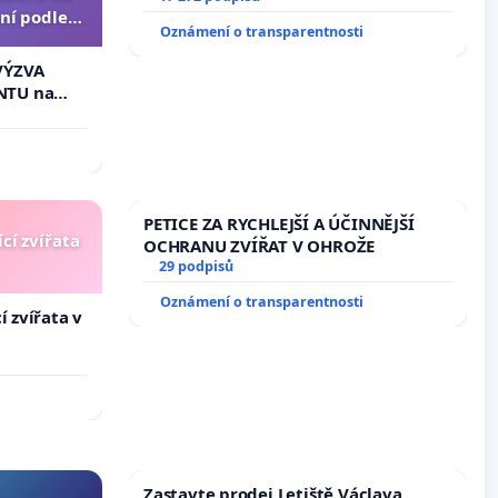
ní podle §
Oznámení o transparentnosti
u k návrhu
ní ústavní
VÝZVA
epubliky
NTU na
í podle §
 k návrhu
ní ústavní
bliky
PETICE ZA RYCHLEJŠÍ A ÚČINNĚJŠÍ
cí zvířata
OCHRANU ZVÍŘAT V OHROŽE
29 podpisů
Oznámení o transparentnosti
í zvířata v
Zastavte prodej Letiště Václava