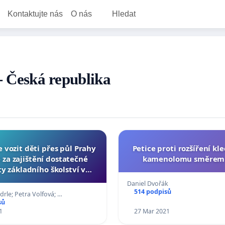
Kontaktujte nás
O nás
Hledat
 - Česká republika
vozit děti přes půl Prahy
Petice proti rozšíření k
e za zajištění dostatečné
kamenolomu směrem 
y základního školství v
řích pro spádové děti
Daniel Dvořák
514 podpisů
rle; Petra Volfová; …
sů
1
27 Mar 2021