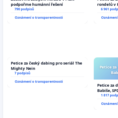
podpořme humánní řešení
rondelů v 
790 podpisů
6 961 podp
Oznámení o transparentnosti
Oznámení 
Petice za český dabing pro seriál The
Petice za
Mighty Nein
Bab
7 podpisů
Oznámení o transparentnosti
Petice za 
Babiše, SP
1 817 podp
Oznámení 