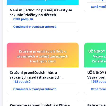
Oznámení 
Není mi jedno: Za přísnější tresty za
sexuální zločiny na dětech
2 001 podpisů
Oznámení o transparentnosti
Zrušení promlčecích lhůt u
UŽ NIKDY
závažných a zvlášť závažných
Výzva 
trestných činů
Změňte 
tragédie 
Zrušení promlčecích lhůt u
UŽ NIKDY 
závažných a zvlášť závažných
Výzva pos
trestných činů
162 podpisů
Změňte ur
4 565 podp
tragédie 
Oznámení o transparentnosti
Oznámení 
opakovat!
Zastavme zabíjení holubů v Plzni –
Petice za 