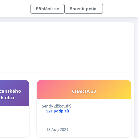
Přihlásit se
Spustit petici
lecanského
CHARTA 23
k obci
Sendy Žižkovský
521 podpisů
13 Aug 2021