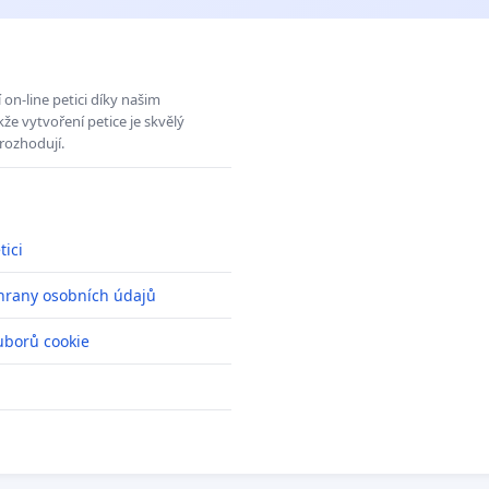
on-line petici díky našim
e vytvoření petice je skvělý
rozhodují.
tici
hrany osobních údajů
uborů cookie