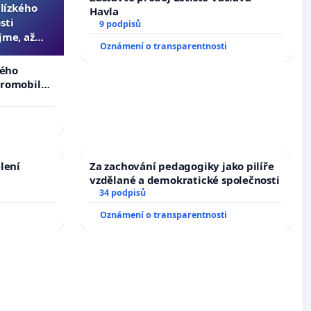
blízkého
Havla
sti
9 podpisů
jme, až
Oznámení o transparentnosti
slyšitelná
kého
tromobilů,
ší,
lení
Za zachování pedagogiky jako pilíře
vzdělané a demokratické společnosti
34 podpisů
Oznámení o transparentnosti