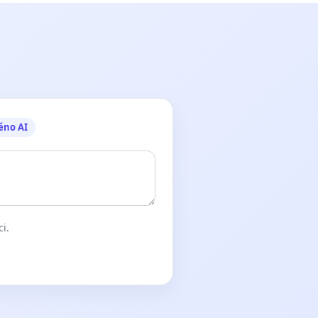
ěno AI
ci.