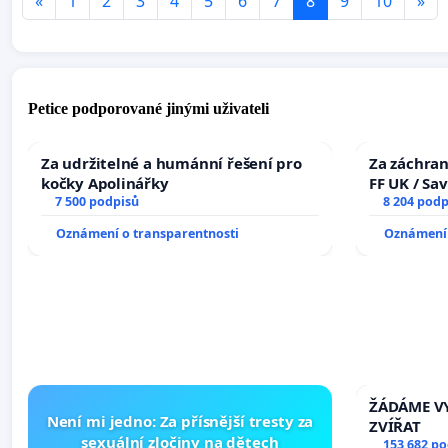
«
1
2
3
4
5
6
7
8
9
10
»
Petice podporované jinými uživateli
Za udržitelné a humánní řešení pro
Za záchran
kočky Apolinářky
FF UK / Sa
7 500 podpisů
the Faculty
8 204 podp
University
Oznámení o transparentnosti
Oznámení 
ŽÁDÁME VY
Není mi jedno: Za přísnější tresty za
ZVÍŘAT
sexuální zločiny na dětech
153 682 p