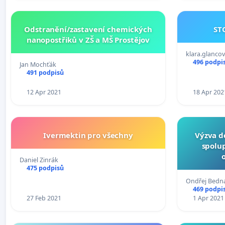
Odstranění/zastavení chemických
ST
nanopostřiků v ZŠ a MŠ Prostějov
klara.glanc
496 podpi
Jan Mochťák
491 podpisů
12 Apr 2021
18 Apr 202
Ivermektin pro všechny
Výzva d
spolup
Daniel Zinrák
475 podpisů
Ondřej Bednář
469 podpi
27 Feb 2021
1 Apr 2021