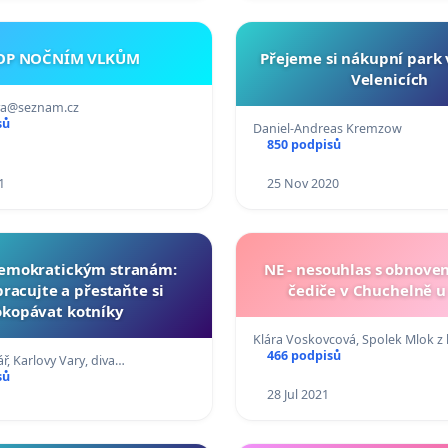
OP NOČNÍM VLKŮM
Přejeme si nákupní park
Velenicích
ova@seznam.cz
sů
Daniel-Andreas Kremzow
850 podpisů
1
25 Nov 2020
emokratickým stranám:
NE - nesouhlas s obnove
racujte a přestaňte si
čediče v Chuchelně u
okopávat kotníky
Klára Voskovcová, Spolek Mlok z 
466 podpisů
, Karlovy Vary, diva…
sů
28 Jul 2021