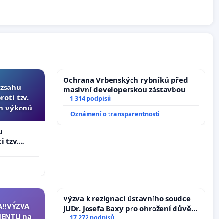
Ochrana Vrbenských rybníků před
ozsahu
masivní developerskou zástavbou
oti tzv.
1 314 podpisů
ch výkonů
Oznámení o transparentnosti
u
i tzv.
 výkonů
Výzva k rezignaci ústavního soudce
A‼️VÝZVA
JUDr. Josefa Baxy pro ohrožení důvěry
ENTU na
ve spravedlivý proces
17 272 podpisů