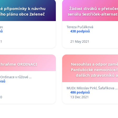
né připomínky k návrhu
Žádost diváků o přetočen
ho plánu obce Zeleneč
seriálu Sestřiček-alterna
as
Tereza Pučálková
sů
438 podpisů
21
21 May 2021
chraňme ORDINACI
Nesouhlas a odpor zam
Pardubické nemocnice/NP
dalších zdravotníků 
u Ordinace v růžové …
nezdravotnických zam
pisů
zdravotnických zařízen
MUDr. Miloslav Pirkl, Šafaříkova …
povinné vakcinaci proti 
486 podpisů
20
13 Dec 2021