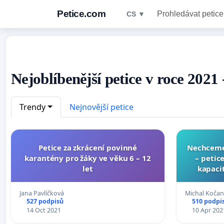
Petice.com
Prohledávat petice
CS ▼
Nejoblíbenější petice v roce 2021
Trendy
Nejnovější petice
Petice za zkrácení povinné
Nechceme 
karantény pro žáky ve věku 6 – 12
– petic
let
kapacit
Koší
Jana Pavlíčková
Michal Kočand
527 podpisů
510 podpi
14 Oct 2021
10 Apr 202