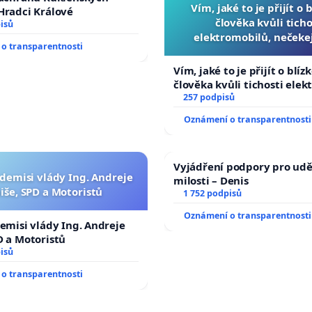
Vím, jaké to je přijít o 
Hradci Králové
člověka kvůli ticho
isů
elektromobilů, nečeke
o transparentnosti
přibydou další, zaveďme 
auta!
Vím, jaké to je přijít o blíz
člověka kvůli tichosti elek
nečekejme, až přibydou dal
257 podpisů
zaveďme slyšitelná auta!
Oznámení o transparentnosti
Vyjádření podpory pro udě
 demisi vlády Ing. Andreje
milosti – Denis
iše, SPD a Motoristů
1 752 podpisů
Oznámení o transparentnosti
demisi vlády Ing. Andreje
D a Motoristů
isů
o transparentnosti