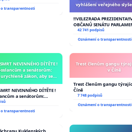
vyhlášení veřejného slyše
o transparentnosti
144 jednacího řádu Senát
na přijetí usnesení k podá
‼️VELEZRADA PREZIDENTA‼️
žaloby na prezidenta r
OBČANŮ SENÁTU PARLAME
vyhlášení veřejného slyšen
42 741 podpisů
144 jednacího řádu Senátu
Oznámení o transparentnosti
na přijetí usnesení k podá
žaloby na prezidenta repu
 SMRT NEVINNÉHO DÍTĚTE !
Trest členům gangu týrají
poslancům a senátorům:
v Číně
urychleně zákon, aby se
malé Viktorky už nemohla
Trest členům gangu týrajíc
opakovat!
Číně
SMRT NEVINNÉHO DÍTĚTE !
7 748 podpisů
lancům a senátorům:
ychleně zákon, aby se
isů
Oznámení o transparentnosti
malé Viktorky už nemohla
o transparentnosti
záchranu Kuklenských