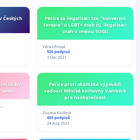
 v Českých
Petice za ilegalizaci tzv. "konverzní
terapie" u LGBT+ osob (tj. ilegalizaci
snah o změnu SOGI)
Věra Uhrová
520 podpisů
3 Dec 2021
ním těžby
Petice proti okamžité výpovědi
 Semil
vedoucí Městké knihovny Vamberk
pro nadbytečnost
l…
Zuzana Kozlová
455 podpisů
24 Aug 2021