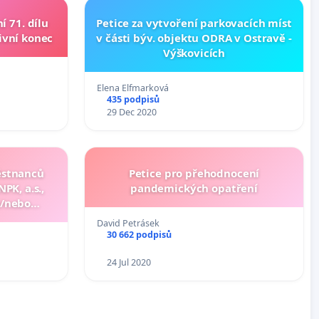
í 71. dílu
Petice za vytvoření parkovacích míst
tivní konec
v části býv. objektu ODRA v Ostravě -
Výškovicích
Elena Elfmarková
435 podpisů
29 Dec 2020
ěstnanců
Petice pro přehodnocení
K, a.s.,
pandemických opatření
a/nebo
ěstnanců
David Petrásek
í proti
30 662 podpisů
SARS CoV2
24 Jul 2020