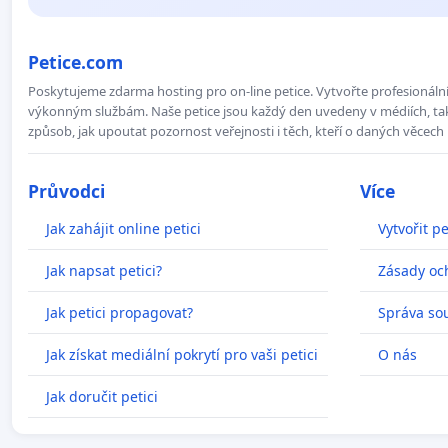
Petice.com
Poskytujeme zdarma hosting pro on-line petice. Vytvořte profesionální 
výkonným službám. Naše petice jsou každý den uvedeny v médiích, takž
způsob, jak upoutat pozornost veřejnosti i těch, kteří o daných věcech 
Průvodci
Více
Jak zahájit online petici
Vytvořit pe
Jak napsat petici?
Zásady oc
Jak petici propagovat?
Správa so
Jak získat mediální pokrytí pro vaši petici
O nás
Jak doručit petici