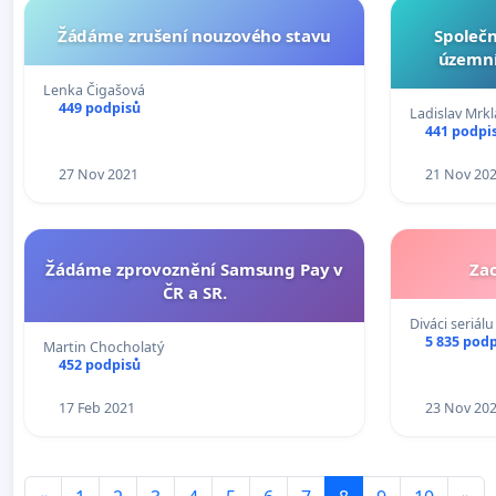
Žádáme zrušení nouzového stavu
Společ
územní
Lenka Čigašová
449 podpisů
Ladislav Mrkl
441 podpi
27 Nov 2021
21 Nov 20
Žádáme zprovoznění Samsung Pay v
Za
ČR a SR.
Diváci seriál
5 835 pod
Martin Chocholatý
452 podpisů
17 Feb 2021
23 Nov 20