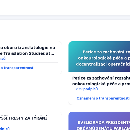
u oboru translatologie na
Petice za zachování r
ve Translation Studies at
onkourologické péče a pr
 of Arts, Charles
isů
docentralizaci operační
o transparentnosti
Petice za zachování rozsah
onkourologické péče a prot
docentralizaci operačních
839 podpisů
Oznámení o transparentnosti
ŠŠÍ TRESTY ZA TÝRÁNÍ
‼️VELEZRADA PREZIDENT
OBČANŮ SENÁTU PARLAM
odpisů