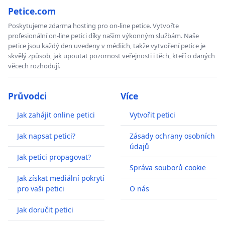
Petice.com
Poskytujeme zdarma hosting pro on-line petice. Vytvořte
profesionální on-line petici díky našim výkonným službám. Naše
petice jsou každý den uvedeny v médiích, takže vytvoření petice je
skvělý způsob, jak upoutat pozornost veřejnosti i těch, kteří o daných
věcech rozhodují.
Průvodci
Více
Jak zahájit online petici
Vytvořit petici
Jak napsat petici?
Zásady ochrany osobních
údajů
Jak petici propagovat?
Správa souborů cookie
Jak získat mediální pokrytí
pro vaši petici
O nás
Jak doručit petici