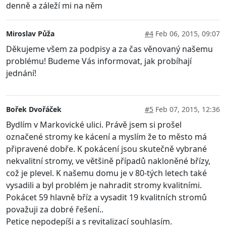
denně a záleží mi na něm
Miroslav Půža
#4
Feb 06, 2015, 09:07
Děkujeme všem za podpisy a za čas věnovaný našemu
problému! Budeme Vás informovat, jak probíhají
jednání!
Bořek Dvořáček
#5
Feb 07, 2015, 12:36
Bydlím v Markovické ulici. Právě jsem si prošel
označené stromy ke kácení a myslím že to město má
připravené dobře. K pokácení jsou skutečně vybrané
nekvalitní stromy, ve většině případů nakloněné břízy,
což je plevel. K našemu domu je v 80-tých letech také
vysadili a byl problém je nahradit stromy kvalitními.
Pokácet 59 hlavně bříz a vysadit 19 kvalitních stromů
považuji za dobré řešení..
Petice nepodepíši a s revitalizací souhlasím.