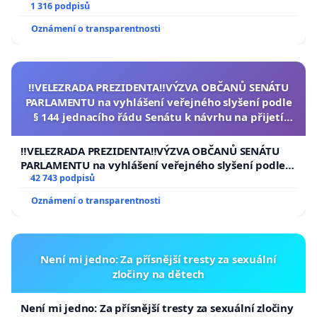
1 316 podpisů
Oznámení o transparentnosti
‼️VELEZRADA PREZIDENTA‼️VÝZVA OBČANŮ SENÁTU
PARLAMENTU na vyhlášení veřejného slyšení podle
§ 144 jednacího řádu Senátu k návrhu na přijetí
usnesení k podání ústavní žaloby na prezidenta
republiky
‼️VELEZRADA PREZIDENTA‼️VÝZVA OBČANŮ SENÁTU
PARLAMENTU na vyhlášení veřejného slyšení podle §
144 jednacího řádu Senátu k návrhu na přijetí
42 743 podpisů
usnesení k podání ústavní žaloby na prezidenta
Oznámení o transparentnosti
republiky
Není mi jedno: Za přísnější tresty za sexuální
zločiny na dětech
Není mi jedno: Za přísnější tresty za sexuální zločiny