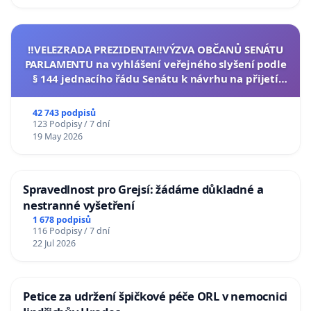
‼️VELEZRADA PREZIDENTA‼️VÝZVA OBČANŮ SENÁTU
PARLAMENTU na vyhlášení veřejného slyšení podle
§ 144 jednacího řádu Senátu k návrhu na přijetí
usnesení k podání ústavní žaloby na prezidenta
republiky
42 743 podpisů
123 Podpisy / 7 dní
19 May 2026
Spravedlnost pro Grejsí: žádáme důkladné a
nestranné vyšetření
1 678 podpisů
116 Podpisy / 7 dní
22 Jul 2026
Petice za udržení špičkové péče ORL v nemocnici