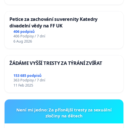
Petice za zachování suverenity Katedry
divadelní vědy na FF UK
406 podpisů
406 Podpisy / 7 dní
6 Aug 2026
ŽÁDÁME VYŠŠÍ TRESTY ZA TÝRÁNÍ ZVÍŘAT
153 685 podpisů
363 Podpisy / 7 dní
11 Feb 2025
Není mi jedno: Za přísnější tresty za sexuální
zločiny na dětech