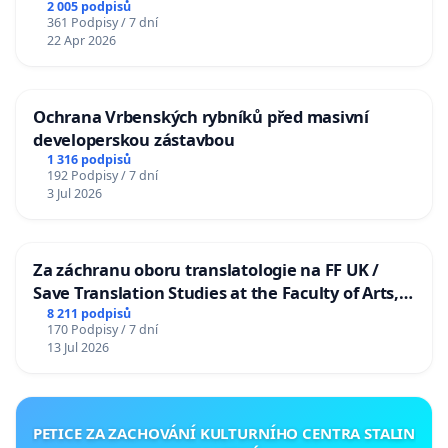
2 005 podpisů
361 Podpisy / 7 dní
22 Apr 2026
Ochrana Vrbenských rybníků před masivní
developerskou zástavbou
1 316 podpisů
192 Podpisy / 7 dní
3 Jul 2026
Za záchranu oboru translatologie na FF UK /
Save Translation Studies at the Faculty of Arts,
Charles University
8 211 podpisů
170 Podpisy / 7 dní
13 Jul 2026
PETICE ZA ZACHOVÁNÍ KULTURNÍHO CENTRA STALIN