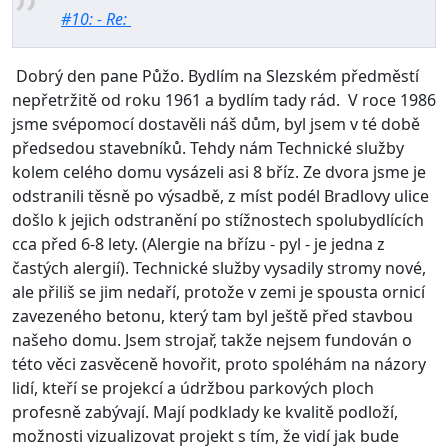
#10: - Re:
Dobrý den pane Půžo. Bydlím na Slezském předměstí
nepřetržitě od roku 1961 a bydlím tady rád. V roce 1986
jsme svépomocí dostavěli náš dům, byl jsem v té době
předsedou stavebníků. Tehdy nám Technické služby
kolem celého domu vysázeli asi 8 bříz. Ze dvora jsme je
odstranili těsně po výsadbě, z míst podél Bradlovy ulice
došlo k jejich odstranění po stížnostech spolubydlících
cca před 6-8 lety. (Alergie na břízu - pyl - je jedna z
častých alergií). Technické služby vysadily stromy nové,
ale přiliš se jim nedaří, protože v zemi je spousta ornicí
zavezeného betonu, který tam byl ještě před stavbou
našeho domu. Jsem strojař, takže nejsem fundován o
této věci zasvěceně hovořit, proto spoléhám na názory
lidí, kteří se projekcí a údržbou parkových ploch
profesně zabývají. Mají podklady ke kvalitě podloží,
možnosti vizualizovat projekt s tím, že vidí jak bude