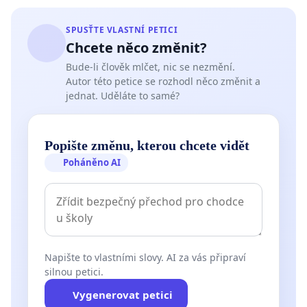
SPUSŤTE VLASTNÍ PETICI
Chcete něco změnit?
Bude-li člověk mlčet, nic se nezmění.
Autor této petice se rozhodl něco změnit a
jednat. Uděláte to samé?
Popište změnu, kterou chcete vidět
Poháněno AI
Napište to vlastními slovy. AI za vás připraví
silnou petici.
Vygenerovat petici