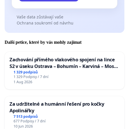
Vaše data zůstávají vaše
Ochrana soukromí od návrhu
Další petice, které by vás mohly zajímat
Zachování přímého vlakového spojení na lince
S2 v úseku Ostrava – Bohumín – Karviná – Mosty
u Jablunkova
1 329 podpisů
1 329 Podpisy / 7 dní
1 Aug 2026
Za udržitelné a humánní řešení pro kočky
Apolinářky
7 513 podpisů
677 Podpisy / 7 dní
10 Jun 2026