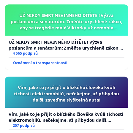
UŽ NIKDY SMRT NEVINNÉHO DÍTĚTE ! Výzva
poslancům a senátorům: Změňte urychleně zákon,
aby se tragédie malé Viktorky už nemohla
opakovat!
UŽ NIKDY SMRT NEVINNÉHO DÍTĚTE ! Výzva
poslancům a senátorům: Změňte urychleně zákon,
aby se tragédie malé Viktorky už nemohla opakovat!
4 565 podpisů
Oznámení o transparentnosti
Vím, jaké to je přijít o blízkého člověka kvůli
tichosti elektromobilů, nečekejme, až přibydou
další, zaveďme slyšitelná auta!
Vím, jaké to je přijít o blízkého člověka kvůli tichosti
elektromobilů, nečekejme, až přibydou další,
zaveďme slyšitelná auta!
257 podpisů