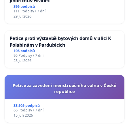
Jindřichův Hradec
395 podpisů
111 Podpisy / 7 dní
29 Jul 2026
Petice proti výstavbě bytových domů v ulici K
Polabinám v Pardubicích
106 podpisů
95 Podpisy / 7 dní
23 Jul 2026
Petice za zavedení menstruačního volna v České
republice
33 505 podpisů
66 Podpisy / 7 dní
15 Jun 2026