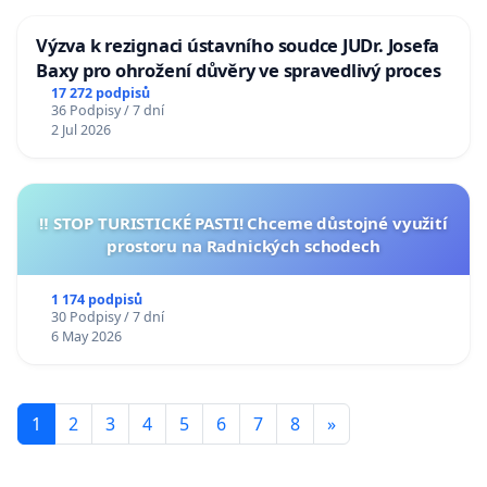
Výzva k rezignaci ústavního soudce JUDr. Josefa
Baxy pro ohrožení důvěry ve spravedlivý proces
17 272 podpisů
36 Podpisy / 7 dní
2 Jul 2026
‼️ STOP TURISTICKÉ PASTI! Chceme důstojné využití
prostoru na Radnických schodech
1 174 podpisů
30 Podpisy / 7 dní
6 May 2026
1
2
3
4
5
6
7
8
»