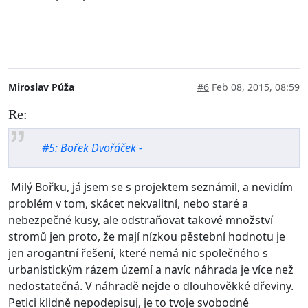
Miroslav Půža
#6
Feb 08, 2015, 08:59
Re:
#5: Bořek Dvořáček -
Milý Bořku, já jsem se s projektem seznámil, a nevidím
problém v tom, skácet nekvalitní, nebo staré a
nebezpečné kusy, ale odstraňovat takové množství
stromů jen proto, že mají nízkou pěstební hodnotu je
jen arogantní řešení, které nemá nic společného s
urbanistickým rázem území a navíc náhrada je více než
nedostatečná. V náhradě nejde o dlouhověkké dřeviny.
Petici klidně nepodepisuj, je to tvoje svobodné