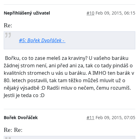
Nepřihlášený uživatel
#10
Feb 09, 2015, 06:15
Re:
#5: Bořek Dvořáček -
Bořku, co to zase meleš za kraviny? U vašeho baráku
žádnej strom není, ani před ani za, tak co tady pindáš o
kvalitních stromech u vás u baráku. A IMHO ten barák v
80. letech postavili, tak tam těžko můžeš mluvit už o
nějaký výsadbě :D Radši mluv o nečem, čemu rozumíš.
Jestli je teda co :D
Bořek Dvořáček
#11
Feb 09, 2015, 07:05
Re: Re: