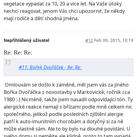
vegetace vypadat za 10, 20 a více let. Na Vaše útoky
nechci reagovat, jenom Vás chci upozornit, že někdy
mají rodiče a děti shodná jména.
Nepřihlášený uživatel
#12
Feb 09, 2015, 10:19
Re: Re: Re:
#11: Bořek Dvořáček - Re: Re:
Omlouvám se došlo k záměně, měl jsem vás za jiného
Bořka Dvořáčka z novostavby v Markovické, ročník cca
1980 :-) Nicméně, takže jsem nasadil odpovídající tón. Ty
alergické reakce nemají s břízami podle mně celkem nic
společného, jelikož podle posledních zjištění alergie
patří k auto-imunitním chorobám a dotyčný si za ně
může vlastně sám. Ale to by bylo na dlouhé povídání. U
svého domu si nemějte ale klidně, proto to tam vypadá