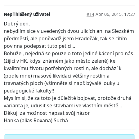
Nepřihlášený uživatel
#14
Apr 06, 2015, 17:27
Dobrý den,
nebydlím sice v uvedených dvou ulicích ani na Slezském
předměstí, ale poněvadž jsem Hradečák, tak se cítím
povinna podepsat tuto petici...
Bohužel, nejedná se pouze o toto jediné kácení pro nás
(žijící v HK, kdysi známém jako město zeleně) ke
kvalitnímu životu potřebných rostlin, ale dochází k
(podle mne) masové likvidaci většiny rostlin a
travnatých ploch (všimněte si např. bývalé louky u
pedagogické fakulty!!
Myslím si, že za toto je důležité bojovat, protože druhá
varianta je, udusit se stavbami ve vlastním městě...
Děkuji za možnost napsat svůj názor
Hanka (alias Roxana) Suchá