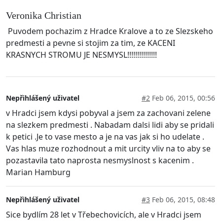
Veronika Christian
Puvodem pochazim z Hradce Kralove a to ze Slezskeho
predmesti a pevne si stojim za tim, ze KACENI
KRASNYCH STROMU JE NESMYSL!!!!!!!!!!!!!!!
Nepřihlášený uživatel
#2
Feb 06, 2015, 00:56
v Hradci jsem kdysi pobyval a jsem za zachovani zelene
na slezkem predmesti . Nabadam dalsi lidi aby se pridali
k petici .Je to vase mesto a je na vas jak si ho udelate .
Vas hlas muze rozhodnout a mit urcity vliv na to aby se
pozastavila tato naprosta nesmyslnost s kacenim .
Marian Hamburg
Nepřihlášený uživatel
#3
Feb 06, 2015, 08:48
Sice bydlím 28 let v Třebechovicích, ale v Hradci jsem