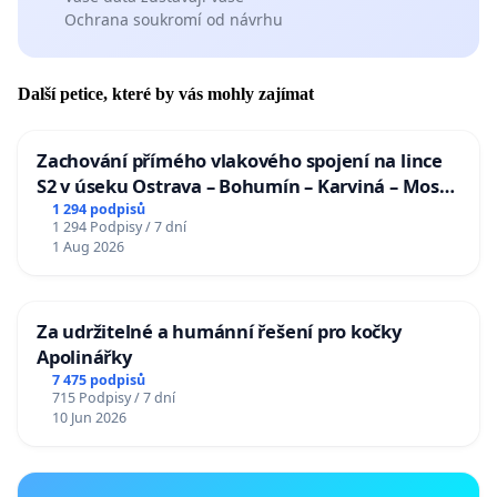
Ochrana soukromí od návrhu
Další petice, které by vás mohly zajímat
Zachování přímého vlakového spojení na lince
S2 v úseku Ostrava – Bohumín – Karviná – Mosty
u Jablunkova
1 294 podpisů
1 294 Podpisy / 7 dní
1 Aug 2026
Za udržitelné a humánní řešení pro kočky
Apolinářky
7 475 podpisů
715 Podpisy / 7 dní
10 Jun 2026