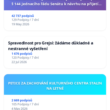
§ 144 jednacího řádu Senátu k návrhu na přijetí
usnesení k podání ústavní žaloby na prezidenta
republiky
42 737 podpisů
129 Podpisy / 7 dní
19 May 2026
Spravedlnost pro Grejsí: žádáme důkladné a
nestranné vyšetření
1 676 podpisů
120 Podpisy / 7 dní
22 Jul 2026
PETICE ZA ZACHOVÁNÍ KULTURNÍHO CENTRA STALIN
NA LETNÉ
2 669 podpisů
105 Podpisy / 7 dní
4 May 2026