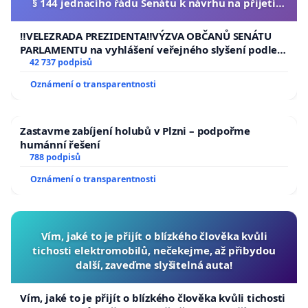
§ 144 jednacího řádu Senátu k návrhu na přijetí
usnesení k podání ústavní žaloby na prezidenta
republiky
‼️VELEZRADA PREZIDENTA‼️VÝZVA OBČANŮ SENÁTU
PARLAMENTU na vyhlášení veřejného slyšení podle §
144 jednacího řádu Senátu k návrhu na přijetí
42 737 podpisů
usnesení k podání ústavní žaloby na prezidenta
Oznámení o transparentnosti
republiky
Zastavme zabíjení holubů v Plzni – podpořme
humánní řešení
788 podpisů
Oznámení o transparentnosti
Vím, jaké to je přijít o blízkého člověka kvůli
tichosti elektromobilů, nečekejme, až přibydou
další, zaveďme slyšitelná auta!
Vím, jaké to je přijít o blízkého člověka kvůli tichosti