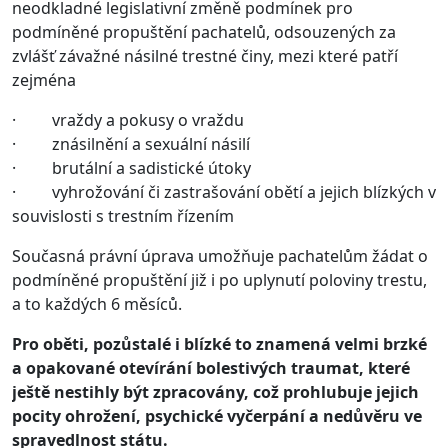
neodkladné legislativní změně podmínek pro
podmíněné propuštění pachatelů, odsouzených za
zvlášť závažné násilné trestné činy, mezi které patří
zejména
· vraždy a pokusy o vraždu
· znásilnění a sexuální násilí
· brutální a sadistické útoky
· vyhrožování či zastrašování obětí a jejich blízkých v
souvislosti s trestním řízením
Současná právní úprava umožňuje pachatelům žádat o
podmíněné propuštění již i po uplynutí poloviny trestu,
a to každých 6 měsíců.
Pro oběti, pozůstalé i blízké to znamená velmi brzké
a opakované otevírání bolestivých traumat, které
ještě nestihly být zpracovány, což prohlubuje jejich
pocity ohrožení, psychické vyčerpání a nedůvěru ve
spravedlnost státu.