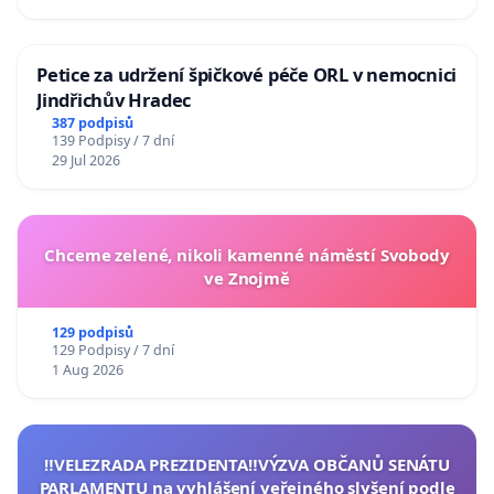
Petice za udržení špičkové péče ORL v nemocnici
Jindřichův Hradec
387 podpisů
139 Podpisy / 7 dní
29 Jul 2026
Chceme zelené, nikoli kamenné náměstí Svobody
ve Znojmě
129 podpisů
129 Podpisy / 7 dní
1 Aug 2026
‼️VELEZRADA PREZIDENTA‼️VÝZVA OBČANŮ SENÁTU
PARLAMENTU na vyhlášení veřejného slyšení podle