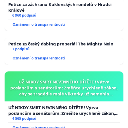
Petice za záchranu Kuklenských rondelů v Hradci
Králové
6 960 podpisů
Oznámení o transparentnosti
Petice za český dabing pro seriál The Mighty Nein
7 podpisů
Oznámení o transparentnosti
UŽ NIKDY SMRT NEVINNÉHO DÍTĚTE ! Výzva
poslancům a senátorům: Změňte urychleně zákon,
aby se tragédie malé Viktorky už nemohla
opakovat!
UŽ NIKDY SMRT NEVINNÉHO DÍTĚTE ! Výzva
poslancům a senátorům: Změňte urychleně zákon,
aby se tragédie malé Viktorky už nemohla opakovat!
4 565 podpisů
Oznámení o transparentnosti