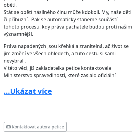
oběti.
Stát se obětí násilného činu může kdokoli. My, naše děti
či příbuzní. Pak se automaticky staneme součástí
tohoto procesu, kdy práva pachatele budou proti našim
významnější.
Práva napadených jsou křehká a zranitelná, ač život se
jim změní ve všech ohledech, a tuto cestu si sami
nevybrali.
V této věci, již zakladatelka petice kontaktovala
Ministerstvo spravedlnosti, které zaslalo oficiální
stanovisko s příslibem, že návrh bude projednán
...Ukázat více
pracovní skupinou.
Zakladatelka petice: Šárka Smejkalová
Kontaktovat autora petice