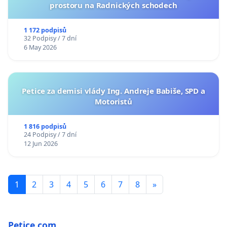
prostoru na Radnických schodech
1 172 podpisů
32 Podpisy / 7 dní
6 May 2026
Petice za demisi vlády Ing. Andreje Babiše, SPD a
Motoristů
1 816 podpisů
24 Podpisy / 7 dní
12 Jun 2026
1
2
3
4
5
6
7
8
»
Petice.com