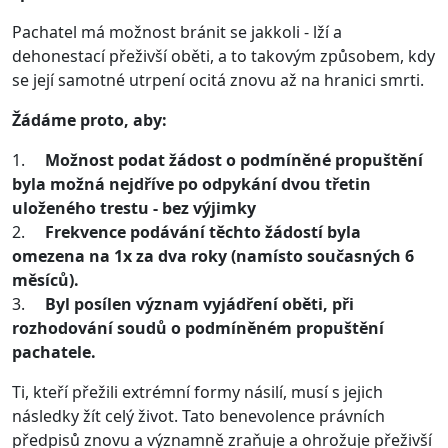
Pachatel má možnost bránit se jakkoli - lží a
dehonestací přeživší oběti, a to takovým způsobem, kdy
se její samotné utrpení ocitá znovu až na hranici smrti.
Žádáme proto, aby:
1.
Možnost podat žádost o podmíněné propuštění
byla možná nejdříve po odpykání dvou třetin
uloženého trestu - bez výjimky
2.
Frekvence podávání těchto žádostí byla
omezena na 1x za dva roky (namísto současných 6
měsíců).
3.
Byl posílen význam vyjádření oběti, při
rozhodování soudů o podmíněném propuštění
pachatele.
Ti, kteří přežili extrémní formy násilí, musí s jejich
následky žít celý život. Tato benevolence právních
předpisů znovu a významně zraňuje a ohrožuje přeživší