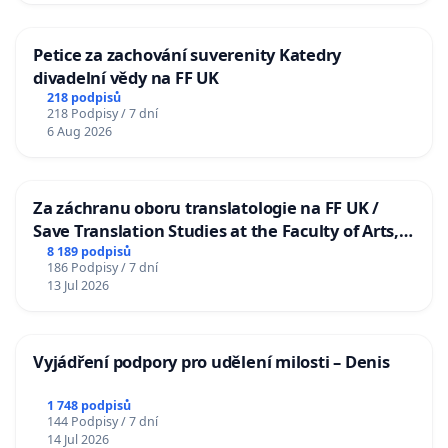
Petice za zachování suverenity Katedry
divadelní vědy na FF UK
218 podpisů
218 Podpisy / 7 dní
6 Aug 2026
Za záchranu oboru translatologie na FF UK /
Save Translation Studies at the Faculty of Arts,
Charles University
8 189 podpisů
186 Podpisy / 7 dní
13 Jul 2026
Vyjádření podpory pro udělení milosti – Denis
1 748 podpisů
144 Podpisy / 7 dní
14 Jul 2026