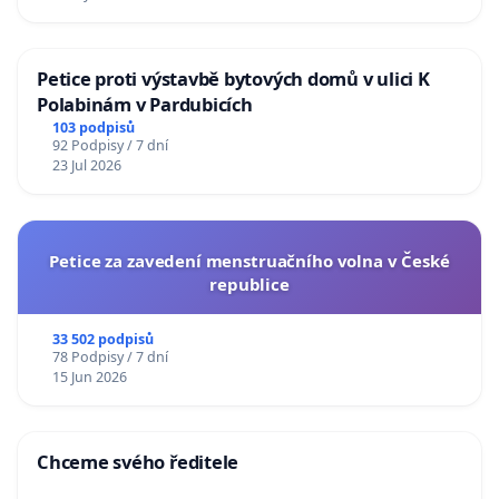
Petice proti výstavbě bytových domů v ulici K
Polabinám v Pardubicích
103 podpisů
92 Podpisy / 7 dní
23 Jul 2026
Petice za zavedení menstruačního volna v České
republice
33 502 podpisů
78 Podpisy / 7 dní
15 Jun 2026
Chceme svého ředitele