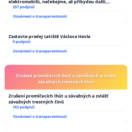
elektromobilů, nečekejme, až přibydou další,
zaveďme slyšitelná auta!
257 podpisů
Oznámení o transparentnosti
Zastavte prodej Letiště Václava Havla
9 podpisů
Oznámení o transparentnosti
Zrušení promlčecích lhůt u závažných a zvlášť
závažných trestných činů
Zrušení promlčecích lhůt u závažných a zvlášť
závažných trestných činů
162 podpisů
Oznámení o transparentnosti