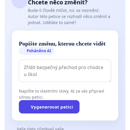
Chcete něco změnit?
Bude-li člověk mlčet, nic se nezmění.
Autor této petice se rozhodl něco změnit a
jednat. Uděláte to samé?
Popište změnu, kterou chcete vidět
Poháněno AI
Napište to vlastními slovy. AI za vás připraví
silnou petici.
Vygenerovat petici
Vaše data zůstávají vaše