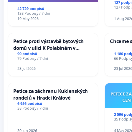
144 jednacího řádu Senátu k návrhu
127 podpi
na přijetí usnesení k podání ústavní
127 Podpis
42 729 podpisů
žaloby na prezidenta republiky
138 Podpisy / 7 dní
19 May 2026
1 Aug 202
Petice proti výstavbě bytových
Chceme s
domů v ulici K Polabinám v
Pardubicích
90 podpisů
1 180 pod
79 Podpisy / 7 dní
66 Podpisy
23 Jul 2026
23 Jul 202
Petice za záchranu Kuklenských
PETICE Z
rondelů v Hradci Králové
CEN
6 956 podpisů
38 Podpisy / 7 dní
2 596 pod
35 Podpisy
30 Jun 2026
4 May 202