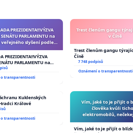
RADA PREZIDENTA‼️VÝZVA
Trest členům gangu týrají
 SENÁTU PARLAMENTU na
v Číně
 veřejného slyšení podle §
cího řádu Senátu k návrhu
Trest členům gangu týrajíc
í usnesení k podání ústavní
Číně
DA PREZIDENTA‼️VÝZVA
na prezidenta republiky
7 748 podpisů
ENÁTU PARLAMENTU na
veřejného slyšení podle §
pisů
Oznámení o transparentnosti
ího řádu Senátu k návrhu
o transparentnosti
 usnesení k podání ústavní
prezidenta republiky
záchranu Kuklenských
Vím, jaké to je přijít o 
Hradci Králové
člověka kvůli ticho
isů
elektromobilů, nečeke
o transparentnosti
přibydou další, zaveďme 
auta!
Vím, jaké to je přijít o blíz