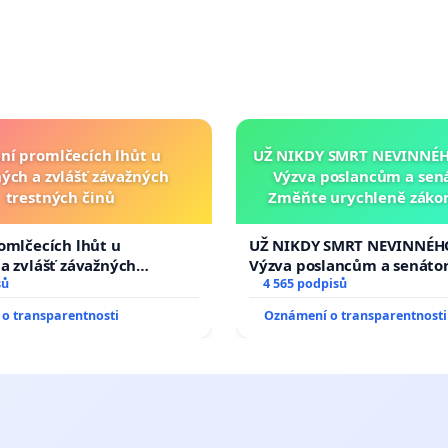
ní promlčecích lhůt u
UŽ NIKDY SMRT NEVINNÉHO
ých a zvlášť závažných
Výzva poslancům a sen
trestných činů
Změňte urychleně zákon
tragédie malé Viktorky 
opakovat!
omlčecích lhůt u
UŽ NIKDY SMRT NEVINNÉHO
a zvlášť závažných
Výzva poslancům a senáto
činů
sů
Změňte urychleně zákon, a
4 565 podpisů
tragédie malé Viktorky už
o transparentnosti
Oznámení o transparentnosti
opakovat!