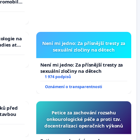
tromobilů,
ší,
tologie na
Není mi jedno: Za přísnější tresty za
udies at
sexuální zločiny na dětech
s
Není mi jedno: Za přísnější tresty za
sexuální zločiny na dětech
1 974 podpisů
Oznámení o transparentnosti
ků před
Petice za zachování rozsahu
stavbou
onkourologické péče a proti tzv.
docentralizaci operačních výkonů