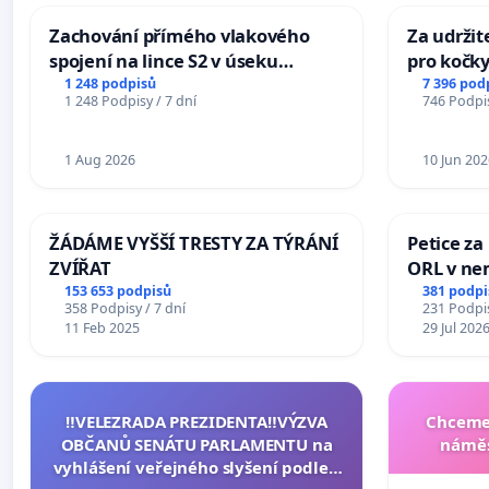
Zachování přímého vlakového
Za udržit
spojení na lince S2 v úseku
pro kočky
Ostrava – Bohumín – Karviná –
1 248 podpisů
7 396 pod
1 248 Podpisy / 7 dní
746 Podpis
Mosty u Jablunkova
1 Aug 2026
10 Jun 202
ŽÁDÁME VYŠŠÍ TRESTY ZA TÝRÁNÍ
Petice za
ZVÍŘAT
ORL v nem
Hradec
153 653 podpisů
381 podpi
358 Podpisy / 7 dní
231 Podpis
11 Feb 2025
29 Jul 202
‼️VELEZRADA PREZIDENTA‼️VÝZVA
Chceme 
OBČANŮ SENÁTU PARLAMENTU na
náměs
vyhlášení veřejného slyšení podle §