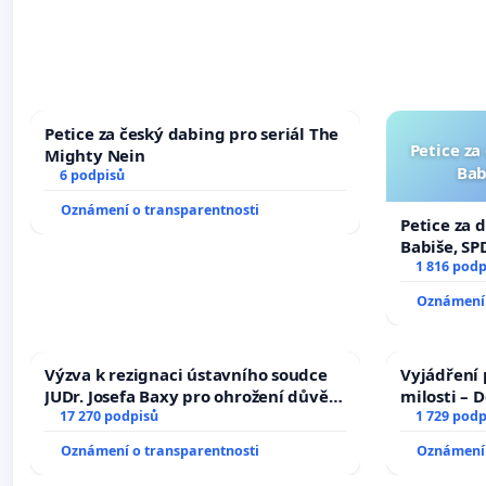
Petice za český dabing pro seriál The
Petice za
Mighty Nein
Bab
6 podpisů
Oznámení o transparentnosti
Petice za 
Babiše, SP
1 816 podp
Oznámení 
Výzva k rezignaci ústavního soudce
Vyjádření 
JUDr. Josefa Baxy pro ohrožení důvěry
milosti – 
ve spravedlivý proces
17 270 podpisů
1 729 podp
Oznámení o transparentnosti
Oznámení 