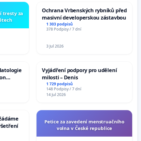
Ochrana Vrbenských rybníků před
í tresty za
masivní developerskou zástavbou
dětech
1 303 podpisů
378 Podpisy / 7 dní
3 Jul 2026
latologie
Vyjádření podpory pro udělení
ion
milosti – Denis
Arts,
1 729 podpisů
148 Podpisy / 7 dní
14 Jul 2026
: žádáme
Petice za zavedení menstruačního
šetření
volna v České republice