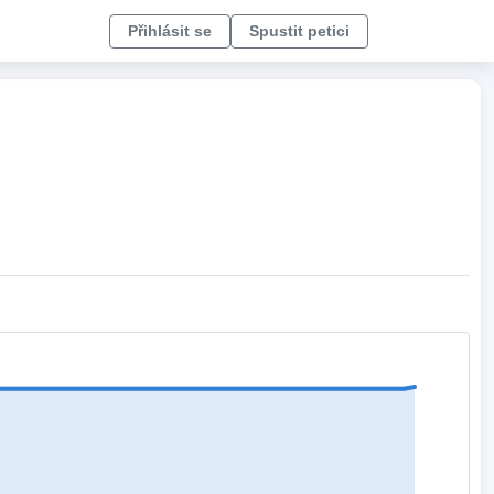
Přihlásit se
Spustit petici