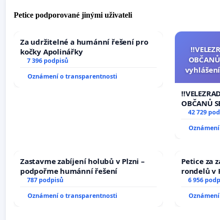
Petice podporované jinými uživateli
Za udržitelné a humánní řešení pro
‼️VELEZ
kočky Apolinářky
OBČANŮ
7 396 podpisů
vyhlášení
Oznámení o transparentnosti
144 jedna
na přijet
‼️VELEZRA
žaloby 
OBČANŮ S
vyhlášení 
42 729 pod
144 jednac
Oznámení 
na přijetí
žaloby na 
Zastavme zabíjení holubů v Plzni –
Petice za 
podpořme humánní řešení
rondelů v 
787 podpisů
6 956 podp
Oznámení o transparentnosti
Oznámení 