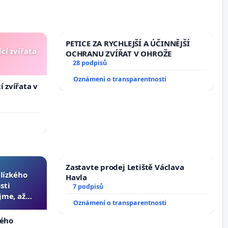
PETICE ZA RYCHLEJŠÍ A ÚČINNĚJŠÍ
cí zvířata
OCHRANU ZVÍŘAT V OHROŽE
28 podpisů
Oznámení o transparentnosti
í zvířata v
Zastavte prodej Letiště Václava
blízkého
Havla
sti
7 podpisů
jme, až
Oznámení o transparentnosti
slyšitelná
kého