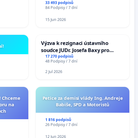
33 493 podpisů
84 Podpisy / 7 dní
15 Jun 2026
Výzva k rezignaci ústavního
í!
soudce JUDr. Josefa Baxy pro
ohrožení důvěry ve spravedlivý
17 270 podpisů
48 Podpisy / 7 dní
proces
2 Jul 2026
I! Chceme
Petice za demisi vlády Ing. Andreje
toru na
Babiše, SPD a Motoristů
ech
1 816 podpisů
26 Podpisy / 7 dní
12 Jun 2026