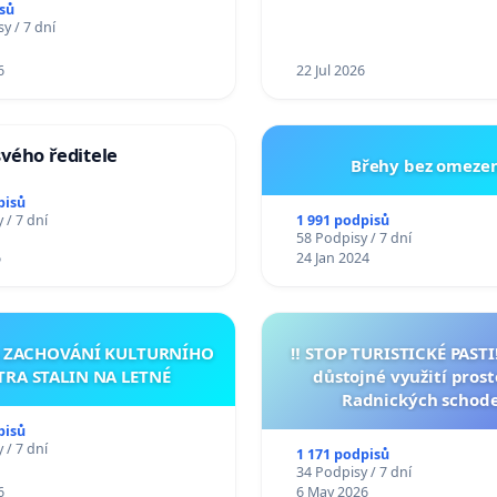
sů
y / 7 dní
6
22 Jul 2026
vého ředitele
Břehy bez omezen
pisů
1 991 podpisů
 / 7 dní
58 Podpisy / 7 dní
6
24 Jan 2024
A ZACHOVÁNÍ KULTURNÍHO
‼️ STOP TURISTICKÉ PAST
TRA STALIN NA LETNÉ
důstojné využití pros
Radnických schod
pisů
 / 7 dní
1 171 podpisů
34 Podpisy / 7 dní
6
6 May 2026