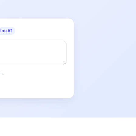
ěno AI
ci.