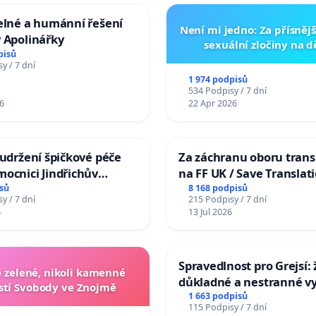
elné a humánní řešení
Není mi jedno: Za přísnějš
 Apolinářky
sexuální zločiny na 
pisů
y / 7 dní
1 974 podpisů
534 Podpisy / 7 dní
6
22 Apr 2026
 udržení špičkové péče
Za záchranu oboru trans
ocnici Jindřichův
na FF UK / Save Translat
Studies at the Faculty of 
sů
8 168 podpisů
y / 7 dní
215 Podpisy / 7 dní
Charles University
6
13 Jul 2026
Spravedlnost pro Grejsí
zelené, nikoli kamenné
důkladné a nestranné vy
tí Svobody ve Znojmě
1 663 podpisů
115 Podpisy / 7 dní