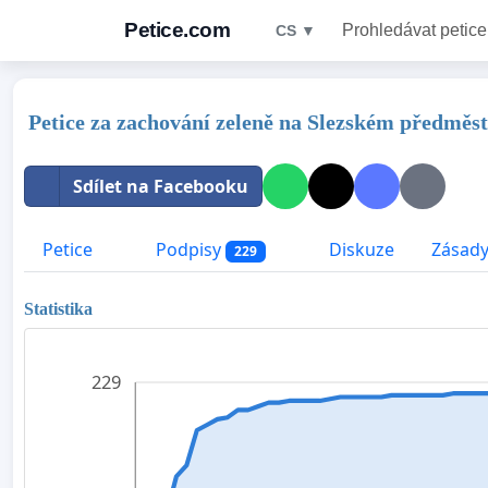
Petice.com
Prohledávat petice
CS ▼
Petice za zachování zeleně na Slezském předměs
Sdílet na Facebooku
Petice
Podpisy
Diskuze
Zásady
229
Statistika
229