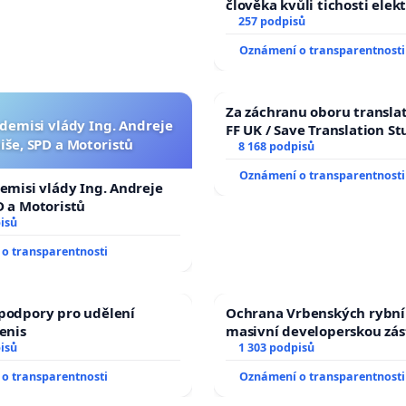
člověka kvůli tichosti elek
nečekejme, až přibydou dal
257 podpisů
zaveďme slyšitelná auta!
Oznámení o transparentnosti
Za záchranu oboru transla
 demisi vlády Ing. Andreje
FF UK / Save Translation St
iše, SPD a Motoristů
the Faculty of Arts, Charle
8 168 podpisů
University
Oznámení o transparentnosti
demisi vlády Ing. Andreje
D a Motoristů
isů
o transparentnosti
podpory pro udělení
Ochrana Vrbenských rybní
Denis
masivní developerskou zá
isů
1 303 podpisů
o transparentnosti
Oznámení o transparentnosti