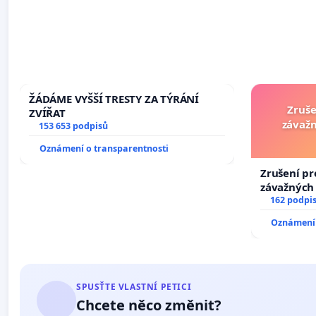
ŽÁDÁME VYŠŠÍ TRESTY ZA TÝRÁNÍ
Zruše
ZVÍŘAT
závažn
153 653 podpisů
Oznámení o transparentnosti
Zrušení pr
závažných 
trestných 
162 podpi
Oznámení 
SPUSŤTE VLASTNÍ PETICI
Chcete něco změnit?