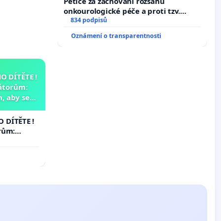
Petice za zachování rozsahu
onkourologické péče a proti tzv.
docentralizaci operačních výkonů
834 podpisů
Oznámení o transparentnosti
 DÍTĚTE !
átorům:
, aby se
už nemohla
 DÍTĚTE !
rům:
by se
 nemohla