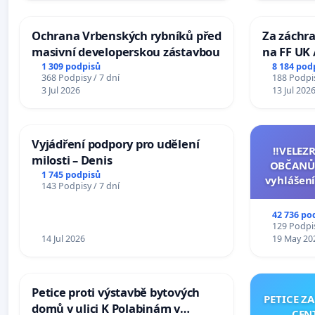
Ochrana Vrbenských rybníků před
Za záchra
masivní developerskou zástavbou
na FF UK 
Studies at
1 309 podpisů
8 184 pod
368 Podpisy / 7 dní
188 Podpis
Charles U
3 Jul 2026
13 Jul 202
Vyjádření podpory pro udělení
‼️VELEZ
milosti – Denis
OBČANŮ
1 745 podpisů
vyhlášení
143 Podpisy / 7 dní
144 jedna
na přijet
42 736 po
žaloby 
129 Podpis
14 Jul 2026
19 May 20
Petice proti výstavbě bytových
PETICE Z
domů v ulici K Polabinám v
CEN