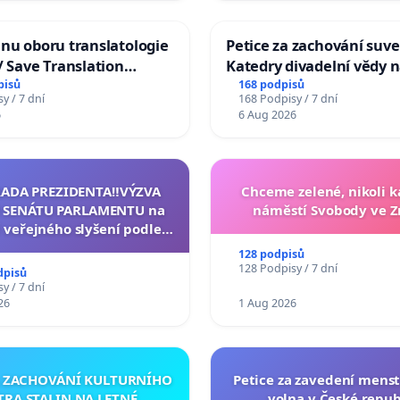
nu oboru translatologie
Petice za zachování suve
/ Save Translation
Katedry divadelní vědy n
 the Faculty of Arts,
pisů
168 podpisů
y / 7 dní
168 Podpisy / 7 dní
niversity
6
6 Aug 2026
RADA PREZIDENTA‼️VÝZVA
Chceme zelené, nikoli
 SENÁTU PARLAMENTU na
náměstí Svobody ve 
 veřejného slyšení podle §
cího řádu Senátu k návrhu
128 podpisů
í usnesení k podání ústavní
128 Podpisy / 7 dní
dpisů
na prezidenta republiky
y / 7 dní
26
1 Aug 2026
A ZACHOVÁNÍ KULTURNÍHO
Petice za zavedení mens
TRA STALIN NA LETNÉ
volna v České repub