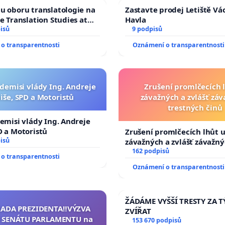
u oboru translatologie na
Zastavte prodej Letiště Vá
ve Translation Studies at
Havla
 of Arts, Charles
isů
9 podpisů
o transparentnosti
Oznámení o transparentnosti
 demisi vlády Ing. Andreje
Zrušení promlčecích 
iše, SPD a Motoristů
závažných a zvlášť zá
trestných činů
demisi vlády Ing. Andreje
D a Motoristů
Zrušení promlčecích lhůt 
isů
závažných a zvlášť závažn
trestných činů
162 podpisů
o transparentnosti
Oznámení o transparentnosti
ŽÁDÁME VYŠŠÍ TRESTY ZA 
RADA PREZIDENTA‼️VÝZVA
ZVÍŘAT
 SENÁTU PARLAMENTU na
153 670 podpisů