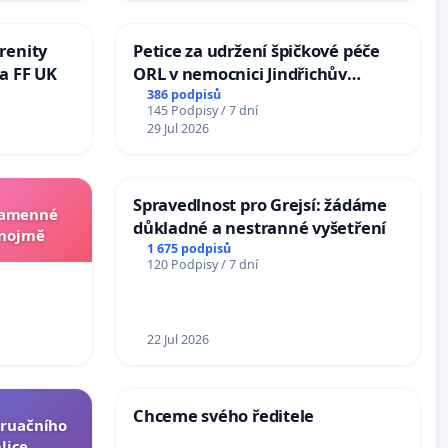
renity
Petice za udržení špičkové péče
a FF UK
ORL v nemocnici Jindřichův
Hradec
386 podpisů
145 Podpisy / 7 dní
29 Jul 2026
Spravedlnost pro Grejsí: žádáme
 kamenné
důkladné a nestranné vyšetření
Znojmě
1 675 podpisů
120 Podpisy / 7 dní
22 Jul 2026
Chceme svého ředitele
truačního
lice