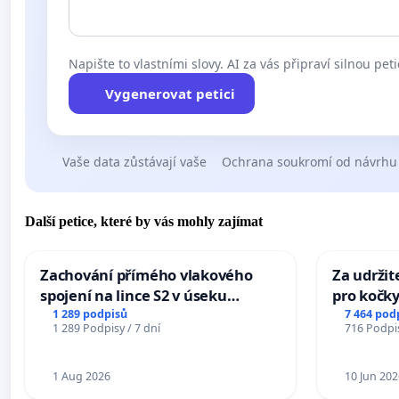
Napište to vlastními slovy. AI za vás připraví silnou peti
Vygenerovat petici
Vaše data zůstávají vaše
Ochrana soukromí od návrhu
Další petice, které by vás mohly zajímat
Zachování přímého vlakového
Za udržit
spojení na lince S2 v úseku
pro kočky
Ostrava – Bohumín – Karviná –
1 289 podpisů
7 464 pod
1 289 Podpisy / 7 dní
716 Podpis
Mosty u Jablunkova
1 Aug 2026
10 Jun 202