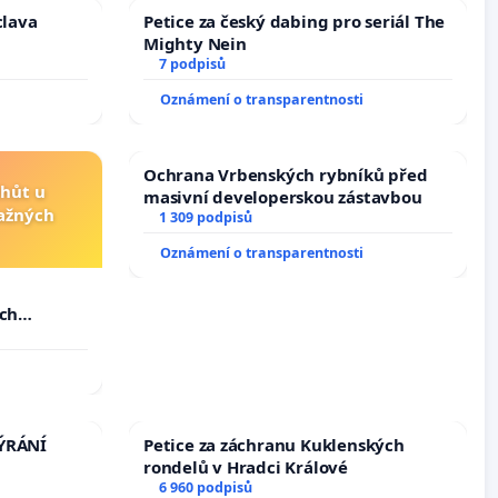
clava
Petice za český dabing pro seriál The
Mighty Nein
7 podpisů
Oznámení o transparentnosti
Ochrana Vrbenských rybníků před
lhůt u
masivní developerskou zástavbou
važných
1 309 podpisů
Oznámení o transparentnosti
u
ých
TÝRÁNÍ
Petice za záchranu Kuklenských
rondelů v Hradci Králové
6 960 podpisů