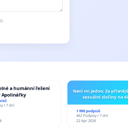
ci.
elné a humánní řešení
Není mi jedno: Za přísnějš
 Apolinářky
sexuální zločiny na 
pisů
y / 7 dní
1 990 podpisů
462 Podpisy / 7 dní
6
22 Apr 2026