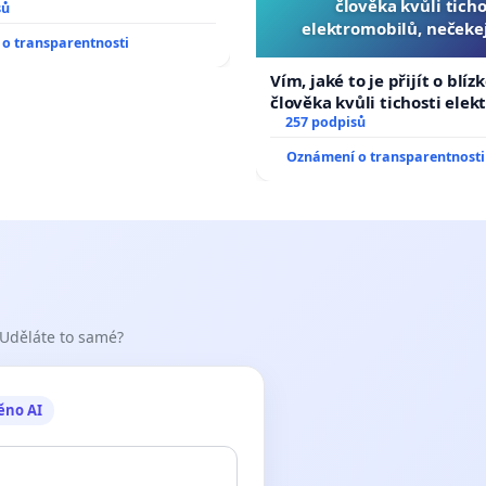
člověka kvůli ticho
sů
elektromobilů, nečeke
o transparentnosti
přibydou další, zaveďme 
auta!
Vím, jaké to je přijít o blíz
člověka kvůli tichosti elek
nečekejme, až přibydou dal
257 podpisů
zaveďme slyšitelná auta!
Oznámení o transparentnosti
 Uděláte to samé?
ěno AI