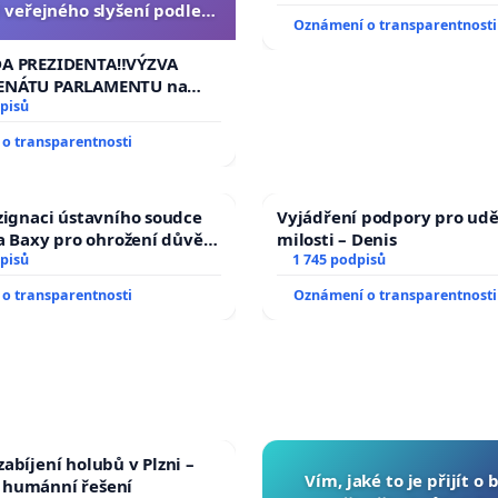
 veřejného slyšení podle §
Oznámení o transparentnosti
cího řádu Senátu k návrhu
í usnesení k podání ústavní
DA PREZIDENTA‼️VÝZVA
na prezidenta republiky
ENÁTU PARLAMENTU na
veřejného slyšení podle §
pisů
ího řádu Senátu k návrhu
o transparentnosti
 usnesení k podání ústavní
prezidenta republiky
zignaci ústavního soudce
Vyjádření podpory pro udě
fa Baxy pro ohrožení důvěry
milosti – Denis
livý proces
pisů
1 745 podpisů
o transparentnosti
Oznámení o transparentnosti
abíjení holubů v Plzni –
Vím, jaké to je přijít o 
humánní řešení