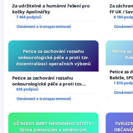
Za udržitelné a humánní řešení pro
Za záchran
kočky Apolinářky
FF UK / Sa
7 464 podpisů
the Faculty
8 184 podp
University
Oznámení o transparentnosti
Oznámení 
Petice za zachování rozsahu
Petice za
onkourologické péče a proti tzv.
Bab
docentralizaci operačních výkonů
Petice za 
Babiše, SP
Petice za zachování rozsahu
1 816 podp
onkourologické péče a proti tzv.
docentralizaci operačních výkonů
836 podpisů
Oznámení 
Oznámení o transparentnosti
UŽ NIKDY SMRT NEVINNÉHO DÍTĚTE !
‼️VELEZ
Výzva poslancům a senátorům:
OBČANŮ