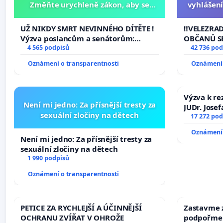
Změňte urychleně zákon, aby se
vyhlášení
tragédie malé Viktorky už nemohla
144 jedna
opakovat!
na přijet
UŽ NIKDY SMRT NEVINNÉHO DÍTĚTE !
‼️VELEZRA
žaloby 
Výzva poslancům a senátorům:
OBČANŮ S
Změňte urychleně zákon, aby se
4 565 podpisů
vyhlášení 
42 736 pod
tragédie malé Viktorky už nemohla
144 jednac
Oznámení o transparentnosti
Oznámení 
opakovat!
na přijetí
žaloby na 
Výzva k re
Není mi jedno: Za přísnější tresty za
JUDr. Jose
sexuální zločiny na dětech
ve spraved
17 272 pod
Oznámení 
Není mi jedno: Za přísnější tresty za
sexuální zločiny na dětech
1 990 podpisů
Oznámení o transparentnosti
PETICE ZA RYCHLEJŠÍ A ÚČINNĚJŠÍ
Zastavme z
OCHRANU ZVÍŘAT V OHROŽE
podpořme 