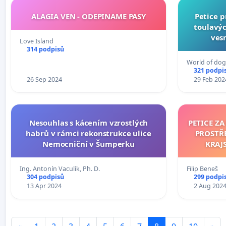
ALAGIA VEN - ODEPINAME PASY
Petice 
toulavýc
ves
Love Island
314 podpisů
World of dog
321 podpi
26 Sep 2024
29 Feb 202
Nesouhlas s kácením vzrostlých
PETICE Z
habrů v rámci rekonstrukce ulice
PROSTŘE
Nemocniční v Šumperku
KRAJ
ÚZEMNÍM 
PR
Ing. Antonín Vaculík, Ph. D.
Filip Beneš
304 podpisů
299 podpi
13 Apr 2024
2 Aug 202