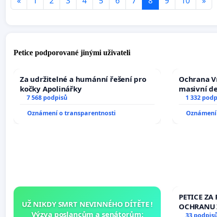
«
1
2
3
4
5
6
7
8
9
10
»
Petice podporované jinými uživateli
Za udržitelné a humánní řešení pro
Ochrana V
kočky Apolinářky
masivní d
7 568 podpisů
1 332 podp
Oznámení o transparentnosti
Oznámení 
PETICE ZA 
UŽ NIKDY SMRT NEVINNÉHO DÍTĚTE !
OCHRANU 
Výzva poslancům a senátorům:
33 podpis