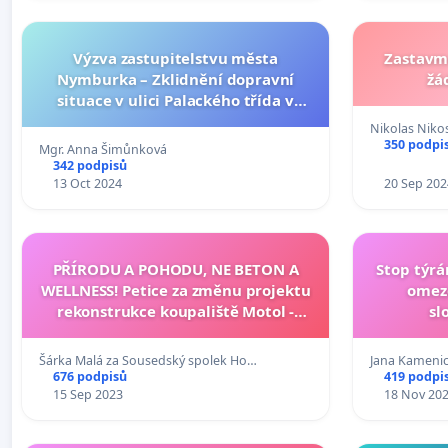
Výzva zastupitelstvu města
Zastavme
Nymburka – Zklidnění dopravní
žá
situace v ulici Palackého třída v
úseku mezi ulicemi Bedřicha
Nikolas Niko
Smetany a Komenského
350 podpi
Mgr. Anna Šimůnková
342 podpisů
13 Oct 2024
20 Sep 202
PŘÍRODU A POHODU, NE BETON A
Stop týrá
WELLNESS! Petice za změnu projektu
omeze
rekonstrukce koupaliště Motol -
sl
Praha 5
Šárka Malá za Sousedský spolek Ho…
Jana Kameni
676 podpisů
419 podpi
15 Sep 2023
18 Nov 20