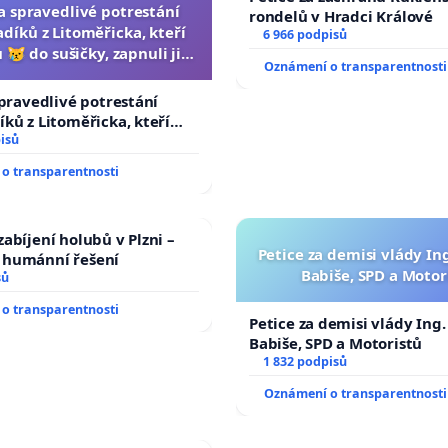
za spravedlivé potrestání
rondelů v Hradci Králové
díků z Litoměřicka, kteří
6 966 podpisů
 😿 do sušičky, zapnuli ji a
Oznámení o transparentnosti
ání zvířete natočili.
spravedlivé potrestání
ků z Litoměřicka, kteří
😿 do sušičky, zapnuli ji a
isů
řete natočili.
o transparentnosti
abíjení holubů v Plzni –
Petice za demisi vlády In
humánní řešení
Babiše, SPD a Motor
sů
o transparentnosti
Petice za demisi vlády Ing
Babiše, SPD a Motoristů
1 832 podpisů
Oznámení o transparentnosti