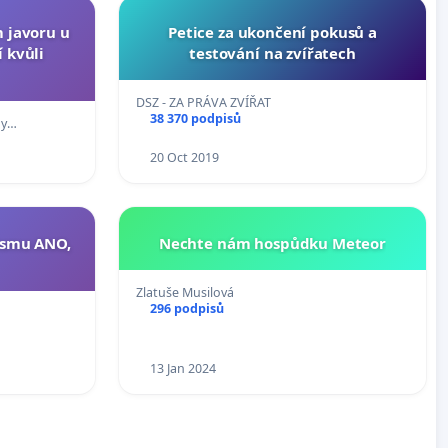
 javoru u
Petice za ukončení pokusů a
 kvůli
testování na zvířatech
DSZ - ZA PRÁVA ZVÍŘAT
38 370 podpisů
my…
20 Oct 2019
ismu ANO,
Nechte nám hospůdku Meteor
Zlatuše Musilová
296 podpisů
13 Jan 2024