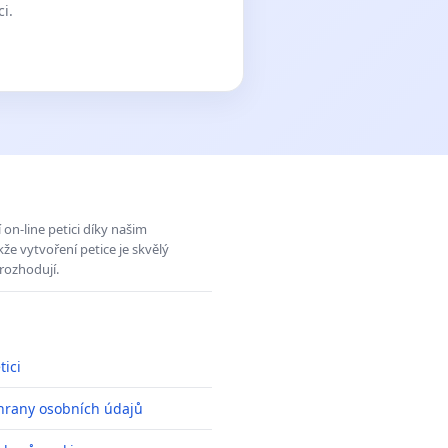
ci.
on-line petici díky našim
e vytvoření petice je skvělý
rozhodují.
tici
hrany osobních údajů