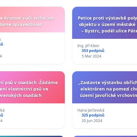
 Krutost vůči zvířatům-
Petice proti výstavbě pol
dáme spravedlnost
objektu v území městské 
– Bystrc, podél ulice Pát
Nad Dědinou)
s
sů
Ing. Jiří Klein
353 podpisů
4
5 Mar 2024
ní psů v osadách -Žádáme
„Zastavte výstavbu obříc
ní vlastnictví psů ve
elektráren na pomezí ch
ovenských osadách
území Javořické vrchovin
Kanady soukromými in
cká
Hana Jarčevská
sů
325 podpisů
24
20 Jun 2024