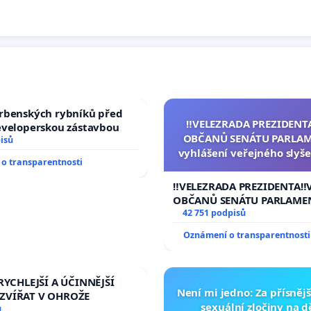
rbenských rybníků před
‼️VELEZRADA PREZIDENT
eveloperskou zástavbou
OBČANŮ SENÁTU PARLAM
isů
vyhlášení veřejného slyše
o transparentnosti
144 jednacího řádu Senát
na přijetí usnesení k podá
‼️VELEZRADA PREZIDENTA‼️
žaloby na prezidenta r
OBČANŮ SENÁTU PARLAME
vyhlášení veřejného slyšen
42 751 podpisů
144 jednacího řádu Senátu
Oznámení o transparentnosti
na přijetí usnesení k podá
žaloby na prezidenta repu
RYCHLEJŠÍ A ÚČINNĚJŠÍ
Není mi jedno: Za přísnějš
ZVÍŘAT V OHROŽE
sexuální zločiny na 
ů