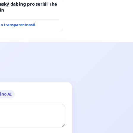
český dabing pro seriál The
in
o transparentnosti
ěno AI