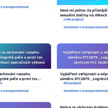
o transparentnosti
Není mi jedno: Za přísnější
sexuální zločiny na dětech
2 046 podpisů
Oznámení o transparentnosti
e za zachování rozsahu
Vyjádření veřejnosti a od
logické péče a proti tzv.
záměru STC2879: „Logi
lizaci operačních výkonů
centrum FCC Slušti
zachování rozsahu
Vyjádření veřejnosti a odp
ické péče a proti tzv.
záměru STC2879: „Logistic
zaci operačních výkonů
sů
centrum FCC Sluštice“
459 podpisů
o transparentnosti
Oznámení o transparentnosti
Petice za záchranu Kuklen