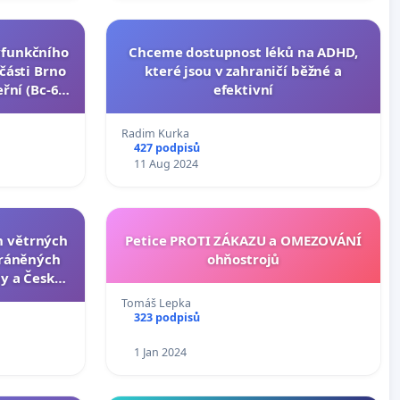
yfunkčního
Chceme dostupnost léků na ADHD,
části Brno
které jsou v zahraničí běžné a
eřní (Bc-6
efektivní
Radim Kurka
427 podpisů
11 Aug 2024
h větrných
Petice PROTI ZÁKAZU a OMEZOVÁNÍ
ráněných
ohňostrojů
y a České
vestory“
Tomáš Lepka
323 podpisů
1 Jan 2024