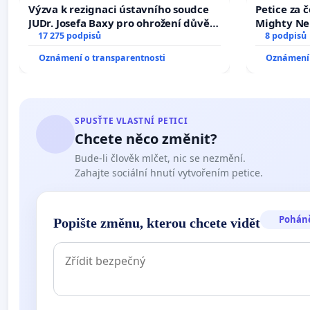
Výzva k rezignaci ústavního soudce
Petice za 
JUDr. Josefa Baxy pro ohrožení důvěry
Mighty Ne
ve spravedlivý proces
17 275 podpisů
8 podpisů
Oznámení o transparentnosti
Oznámení 
SPUSŤTE VLASTNÍ PETICI
Chcete něco změnit?
Bude-li člověk mlčet, nic se nezmění.
Zahajte sociální hnutí vytvořením petice.
Pohán
Popište změnu, kterou chcete vidět