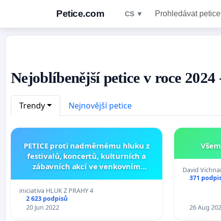
Petice.com
Prohledávat petice
CS ▼
Nejoblíbenější petice v roce 2024
Trendy
Nejnovější petice
PETICE proti nadměrnému hluku z
Všem,
festivalů, koncertů, kulturních a
zábavních akcí ve venkovním
David Vichnar
prostoru
371 podpi
iniciativa HLUK Z PRAHY 4
2 623 podpisů
20 Jun 2022
26 Aug 20