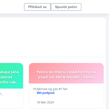
Přihlásit se
Spustit petici
skupa Jana
Petice za změnu České hymny na
závislé
píseň OG PAV & NAUME - Fiends
ního násilí
 republice
th3yknow og pav #1 fan
384 podpisů
 F…
18 Mar 2024