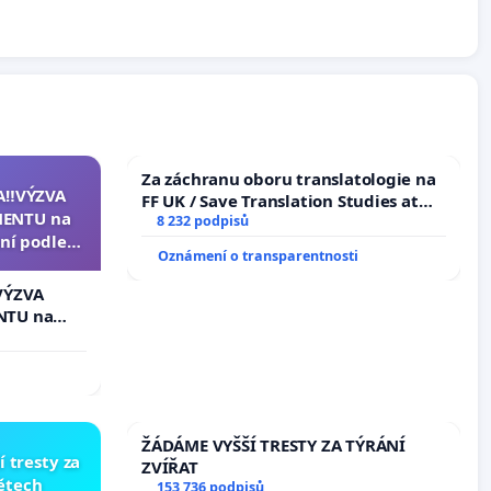
Za záchranu oboru translatologie na
A‼️VÝZVA
FF UK / Save Translation Studies at
ENTU na
the Faculty of Arts, Charles
8 232 podpisů
ní podle §
University
Oznámení o transparentnosti
u k návrhu
ní ústavní
VÝZVA
epubliky
NTU na
í podle §
 k návrhu
ní ústavní
bliky
ŽÁDÁME VYŠŠÍ TRESTY ZA TÝRÁNÍ
í tresty za
ZVÍŘAT
dětech
153 736 podpisů