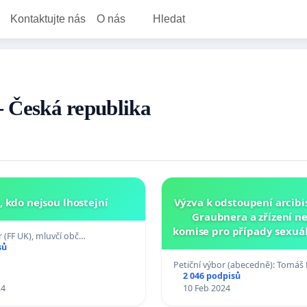
Kontaktujte nás
O nás
Hledat
 - Česká republika
 kdo nejsou lhostejní
Výzva k odstoupení arcibi
Graubnera a zřízení ne
komise pro případy sexuál
 (FF UK), mluvčí obč…
v katolické církvi v České
sů
Petiční výbor (abecedně): Tomáš
2 046 podpisů
24
10 Feb 2024