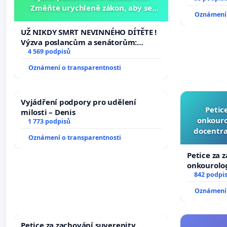
Změňte urychleně zákon, aby se
Oznámení 
tragédie malé Viktorky už nemohla
opakovat!
UŽ NIKDY SMRT NEVINNÉHO DÍTĚTE !
Výzva poslancům a senátorům:
Změňte urychleně zákon, aby se
4 569 podpisů
tragédie malé Viktorky už nemohla
Oznámení o transparentnosti
opakovat!
Vyjádření podpory pro udělení
Petic
milosti – Denis
onkouro
1 773 podpisů
docentra
Oznámení o transparentnosti
Petice za 
onkourolog
docentrali
842 podpi
Oznámení 
Petice za zachování suverenity