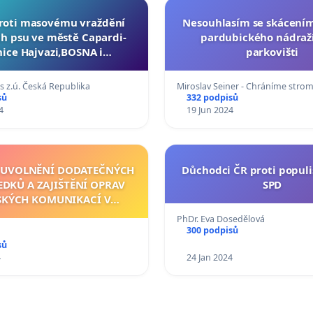
proti masovému vraždění
Nesouhlasím se skácením
h psu ve městě Capardi-
pardubického nádraží
nice Hajvazi,BOSNA i
parkovišti
HERCEGOVINA azi
s z.ú. Česká Republika
Miroslav Seiner - Chráníme stro
sů
332 podpisů
4
19 Jun 2024
A UVOLNĚNÍ DODATEČNÝCH
Důchodci ČR proti popul
DKŮ A ZAJIŠTĚNÍ OPRAV
SPD
SKÝCH KOMUNIKACÍ V
OBVODU MĚSTA KRASLIC V
PhDr. Eva Dosedělová
ŮBĚHU ROKU 2024.
300 podpisů
sů
4
24 Jan 2024