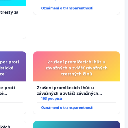
Oznámení o transparentnosti
 tresty za
por proti
Zrušení promlčecích lhůt u
stické
závažných a zvlášť závažných
ce“
trestných činů
or proti
Zrušení promlčecích lhůt u
ké
závažných a zvlášť závažných
trestných činů
163 podpisů
Oznámení o transparentnosti
ských