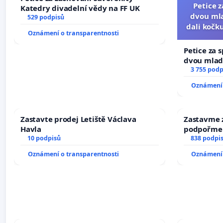
Petice 
Katedry divadelní vědy na FF UK
dvou mla
529 podpisů
dali kočku
Oznámení o transparentnosti
umír
Petice za 
dvou mladí
dali kočku 
3 755 podp
umírání zví
Oznámení 
Zastavte prodej Letiště Václava
Zastavme z
Havla
podpořme 
10 podpisů
838 podpi
Oznámení o transparentnosti
Oznámení 