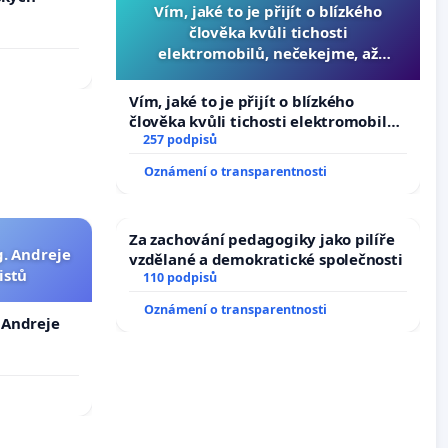
Vím, jaké to je přijít o blízkého
člověka kvůli tichosti
elektromobilů, nečekejme, až
přibydou další, zaveďme slyšitelná
auta!
Vím, jaké to je přijít o blízkého
člověka kvůli tichosti elektromobilů,
nečekejme, až přibydou další,
257 podpisů
zaveďme slyšitelná auta!
Oznámení o transparentnosti
Za zachování pedagogiky jako pilíře
g. Andreje
vzdělané a demokratické společnosti
istů
110 podpisů
Oznámení o transparentnosti
. Andreje