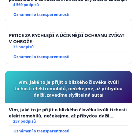
aby se tragédie malé Viktorky už nemohla opakovat!
4 569 podpisů
Oznámení o transparentnosti
PETICE ZA RYCHLEJŠÍ A ÚČINNĚJŠÍ OCHRANU ZVÍŘAT
V OHROŽE
33 podpisů
Oznámení o transparentnosti
Vím, jaké to je přijít o blízkého člověka kvůli
tichosti elektromobilů, nečekejme, až přibydou
další, zaveďme slyšitelná auta!
Vím, jaké to je přijít o blízkého člověka kvůli tichosti
elektromobilů, nečekejme, až přibydou další,
zaveďme slyšitelná auta!
257 podpisů
Oznámení o transparentnosti