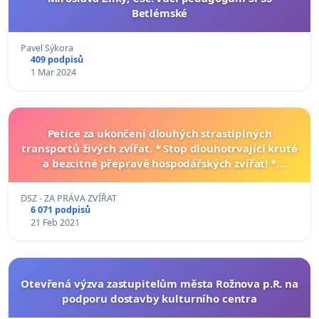
Betlémské
Pavel Sýkora
409 podpisů
1 Mar 2024
Petice za ukončení dlouhých strastiplných
transportů živých zvířat. * Stop dlouhotrvající kruté
a bezcitné přepravě hospodářských zvířat! *
Nepřihlížejme utrpení, zvíře není věc!
DSZ - ZA PRÁVA ZVÍŘAT
6 071 podpisů
21 Feb 2021
Otevřená výzva zastupitelům města Rožnova p.R. na
podporu dostavby kulturního centra