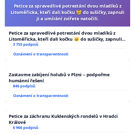
Petice za spravedlivé potrestání dvou mladíků z
Litoměřicka, kteří dali kočku 😿 do sušičky, zapnuli
ji a umírání zvířete natočili.
Petice za spravedlivé potrestání dvou mladíků z
Litoměřicka, kteří dali kočku 😿 do sušičky, zapnuli ji
a umírání zvířete natočili.
3 755 podpisů
Oznámení o transparentnosti
Zastavme zabíjení holubů v Plzni – podpořme
humánní řešení
846 podpisů
Oznámení o transparentnosti
Petice za záchranu Kuklenských rondelů v Hradci
Králové
6 966 podpisů