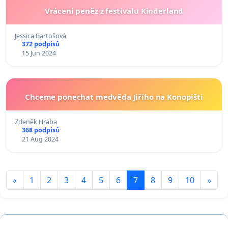
Vrácení peněz z festivalu Kinderland
Jessica Bartošová
372 podpisů
15 Jun 2024
Chceme ponechat medvěda Jiřího na Konopišti
Zdeněk Hraba
368 podpisů
21 Aug 2024
«
1
2
3
4
5
6
7
8
9
10
»