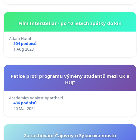
Film Interstellar - po 10 letech zpátky do kin
Adam Huml
504 podpisů
1 Aug 2023
Petice proti programu výměny studentů mezi UK a
HUJI
Academics Against Apartheid
436 podpisů
20 Mar 2024
Za zachování Čajovny u Sýkorova mostu