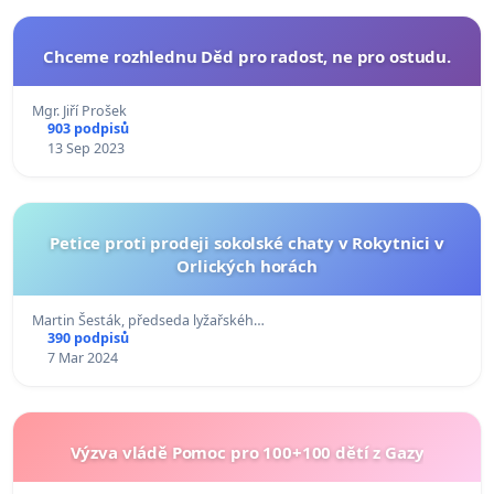
Chceme rozhlednu Děd pro radost, ne pro ostudu.
Mgr. Jiří Prošek
903 podpisů
13 Sep 2023
Petice proti prodeji sokolské chaty v Rokytnici v
Orlických horách
Martin Šesták, předseda lyžařskéh…
390 podpisů
7 Mar 2024
Výzva vládě Pomoc pro 100+100 dětí z Gazy