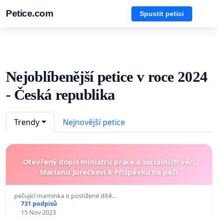
Petice.com
Spustit petici
Nejoblíbenější petice v roce 2024
- Česká republika
Trendy
Nejnovější petice
Otevřený dopis ministru práce a sociálních věcí
Marianu Jurečkovi k Příspěvku na péči
pečující maminka o postižené dítě…
731 podpisů
15 Nov 2023