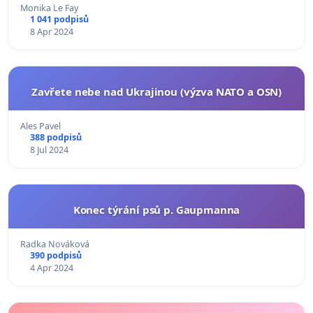
Monika Le Fay
1 041 podpisů
8 Apr 2024
Zavřete nebe nad Ukrajinou (výzva NATO a OSN)
Ales Pavel
388 podpisů
8 Jul 2024
Konec týrání psů p. Gaupmanna
Radka Nováková
390 podpisů
4 Apr 2024