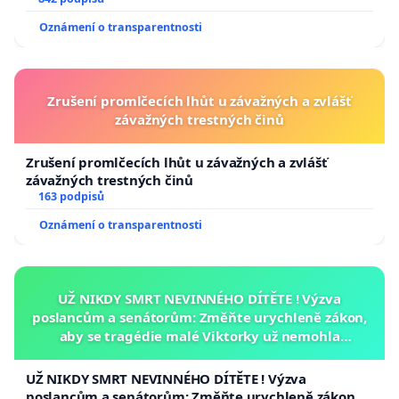
Oznámení o transparentnosti
Zrušení promlčecích lhůt u závažných a zvlášť
závažných trestných činů
Zrušení promlčecích lhůt u závažných a zvlášť
závažných trestných činů
163 podpisů
Oznámení o transparentnosti
UŽ NIKDY SMRT NEVINNÉHO DÍTĚTE ! Výzva
poslancům a senátorům: Změňte urychleně zákon,
aby se tragédie malé Viktorky už nemohla
opakovat!
UŽ NIKDY SMRT NEVINNÉHO DÍTĚTE ! Výzva
poslancům a senátorům: Změňte urychleně zákon,