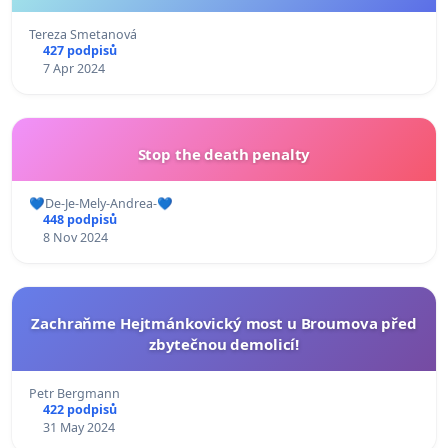
Tereza Smetanová
427 podpisů
7 Apr 2024
Stop the death penalty
💙De-Je-Mely-Andrea-💙
448 podpisů
8 Nov 2024
Zachraňme Hejtmánkovický most u Broumova před
zbytečnou demolicí!
Petr Bergmann
422 podpisů
31 May 2024