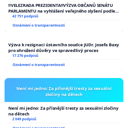
republiky
‼️VELEZRADA PREZIDENTA‼️VÝZVA OBČANŮ SENÁTU
PARLAMENTU na vyhlášení veřejného slyšení podle §
144 jednacího řádu Senátu k návrhu na přijetí
42 751 podpisů
usnesení k podání ústavní žaloby na prezidenta
Oznámení o transparentnosti
republiky
Výzva k rezignaci ústavního soudce JUDr. Josefa Baxy
pro ohrožení důvěry ve spravedlivý proces
17 276 podpisů
Oznámení o transparentnosti
Není mi jedno: Za přísnější tresty za sexuální
zločiny na dětech
Není mi jedno: Za přísnější tresty za sexuální zločiny
na dětech
2 049 podpisů