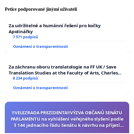
Petice podporované jinými uživateli
Za udržitelné a humánní řešení pro kočky
Apolinářky
7 571 podpisů
Oznámení o transparentnosti
Za záchranu oboru translatologie na FF UK / Save
Translation Studies at the Faculty of Arts, Charles
University
8 234 podpisů
Oznámení o transparentnosti
‼️VELEZRADA PREZIDENTA‼️VÝZVA OBČANŮ SENÁTU
PARLAMENTU na vyhlášení veřejného slyšení podle
§ 144 jednacího řádu Senátu k návrhu na přijetí
usnesení k podání ústavní žaloby na prezidenta