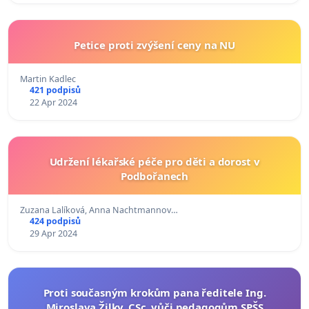
Petice proti zvýšení ceny na NU
Martin Kadlec
421 podpisů
22 Apr 2024
Udržení lékařské péče pro děti a dorost v
Podbořanech
Zuzana Lalíková, Anna Nachtmannov…
424 podpisů
29 Apr 2024
Proti současným krokům pana ředitele Ing.
Miroslava Žilky, CSc. vůči pedagogům SPŠS