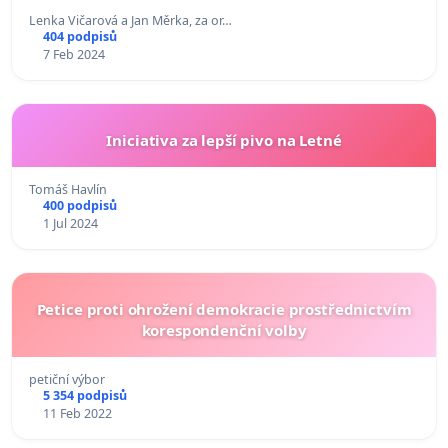
Lenka Vičarová a Jan Měrka, za or…
404 podpisů
7 Feb 2024
Iniciativa za lepší pivo na Letné
Tomáš Havlín
400 podpisů
1 Jul 2024
Petice proti ohrožení demokracie prostřednictvím
korespondenční volby
petiční výbor
5 354 podpisů
11 Feb 2022