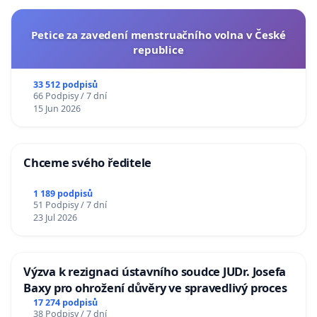
Petice za zavedení menstruačního volna v České
republice
33 512 podpisů
66 Podpisy / 7 dní
15 Jun 2026
Chceme svého ředitele
1 189 podpisů
51 Podpisy / 7 dní
23 Jul 2026
Výzva k rezignaci ústavního soudce JUDr. Josefa
Baxy pro ohrožení důvěry ve spravedlivý proces
17 274 podpisů
38 Podpisy / 7 dní