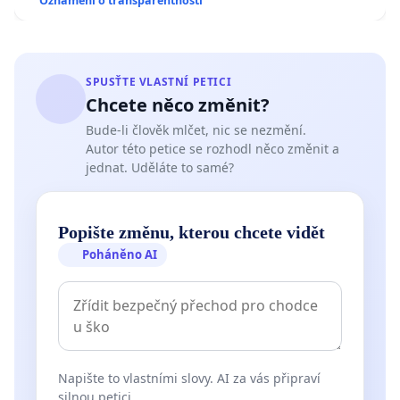
Oznámení o transparentnosti
SPUSŤTE VLASTNÍ PETICI
Chcete něco změnit?
Bude-li člověk mlčet, nic se nezmění.
Autor této petice se rozhodl něco změnit a
jednat. Uděláte to samé?
Popište změnu, kterou chcete vidět
Poháněno AI
Napište to vlastními slovy. AI za vás připraví
silnou petici.