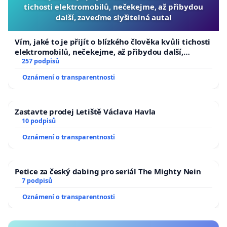
tichosti elektromobilů, nečekejme, až přibydou
další, zaveďme slyšitelná auta!
Vím, jaké to je přijít o blízkého člověka kvůli tichosti
elektromobilů, nečekejme, až přibydou další,
zaveďme slyšitelná auta!
257 podpisů
Oznámení o transparentnosti
Zastavte prodej Letiště Václava Havla
10 podpisů
Oznámení o transparentnosti
Petice za český dabing pro seriál The Mighty Nein
7 podpisů
Oznámení o transparentnosti