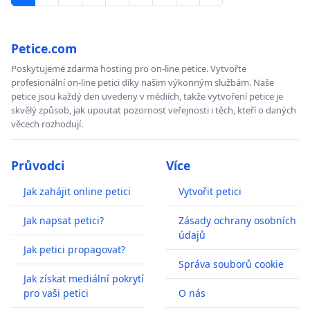
Petice.com
Poskytujeme zdarma hosting pro on-line petice. Vytvořte
profesionální on-line petici díky našim výkonným službám. Naše
petice jsou každý den uvedeny v médiích, takže vytvoření petice je
skvělý způsob, jak upoutat pozornost veřejnosti i těch, kteří o daných
věcech rozhodují.
Průvodci
Více
Jak zahájit online petici
Vytvořit petici
Jak napsat petici?
Zásady ochrany osobních
údajů
Jak petici propagovat?
Správa souborů cookie
Jak získat mediální pokrytí
pro vaši petici
O nás