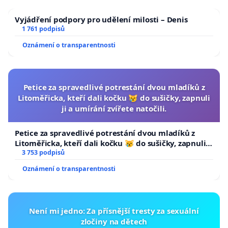
Vyjádření podpory pro udělení milosti – Denis
1 761 podpisů
Oznámení o transparentnosti
Petice za spravedlivé potrestání dvou mladíků z
Litoměřicka, kteří dali kočku 😿 do sušičky, zapnuli
ji a umírání zvířete natočili.
Petice za spravedlivé potrestání dvou mladíků z
Litoměřicka, kteří dali kočku 😿 do sušičky, zapnuli ji
a umírání zvířete natočili.
3 753 podpisů
Oznámení o transparentnosti
Není mi jedno: Za přísnější tresty za sexuální
zločiny na dětech