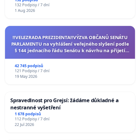
132 Podpisy / 7 dní
1 Aug 2026
‼️VELEZRADA PREZIDENTA‼️VÝZVA OBČANŮ SENÁTU
PARLAMENTU na vyhlášení veřejného slyšení podle
§ 144 jednacího řádu Senátu k návrhu na přijetí
usnesení k podání ústavní žaloby na prezidenta
republiky
42 745 podpisů
121 Podpisy / 7 dní
19 May 2026
Spravedlnost pro Grejsí: žádáme důkladné a
nestranné vyšetření
1 678 podpisů
112 Podpisy / 7 dní
22 Jul 2026