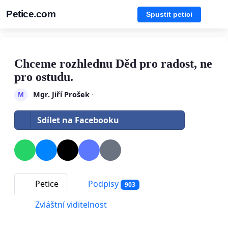
Petice.com
Spustit petici
Chceme rozhlednu Děd pro radost, ne
pro ostudu.
Mgr. Jiří Prošek
·
M
Sdílet na Facebooku
Petice
Podpisy
903
Zvláštní viditelnost