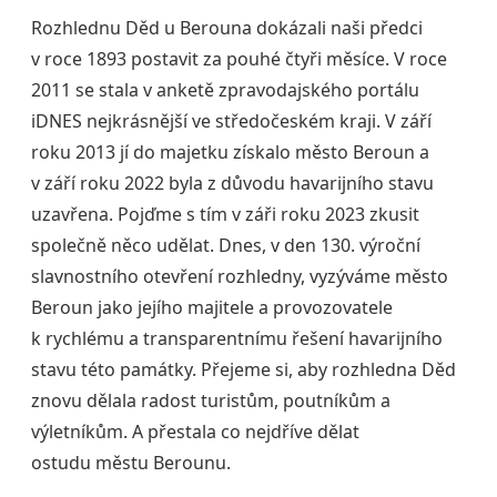
Rozhlednu Děd u Berouna dokázali naši předci
v roce 1893 postavit za pouhé čtyři měsíce. V roce
2011 se stala v anketě zpravodajského portálu
iDNES nejkrásnější ve středočeském kraji. V září
roku 2013 jí do majetku získalo město Beroun a
v září roku 2022 byla z důvodu havarijního stavu
uzavřena. Pojďme s tím v záři roku 2023 zkusit
společně něco udělat. Dnes, v den 130. výroční
slavnostního otevření rozhledny, vyzýváme město
Beroun jako jejího majitele a provozovatele
k rychlému a transparentnímu řešení havarijního
stavu této památky. Přejeme si, aby rozhledna Děd
znovu dělala radost turistům, poutníkům a
výletníkům. A přestala co nejdříve dělat
ostudu městu Berounu.