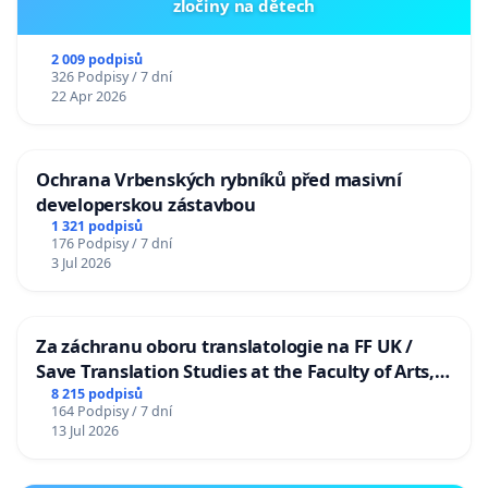
zločiny na dětech
2 009 podpisů
326 Podpisy / 7 dní
22 Apr 2026
Ochrana Vrbenských rybníků před masivní
developerskou zástavbou
1 321 podpisů
176 Podpisy / 7 dní
3 Jul 2026
Za záchranu oboru translatologie na FF UK /
Save Translation Studies at the Faculty of Arts,
Charles University
8 215 podpisů
164 Podpisy / 7 dní
13 Jul 2026