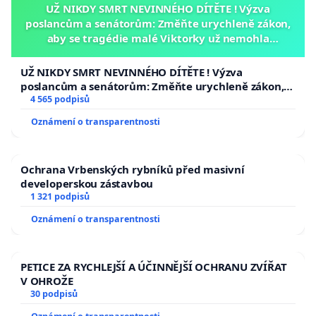
UŽ NIKDY SMRT NEVINNÉHO DÍTĚTE ! Výzva
poslancům a senátorům: Změňte urychleně zákon,
aby se tragédie malé Viktorky už nemohla
opakovat!
UŽ NIKDY SMRT NEVINNÉHO DÍTĚTE ! Výzva
poslancům a senátorům: Změňte urychleně zákon,
aby se tragédie malé Viktorky už nemohla opakovat!
4 565 podpisů
Oznámení o transparentnosti
Ochrana Vrbenských rybníků před masivní
developerskou zástavbou
1 321 podpisů
Oznámení o transparentnosti
PETICE ZA RYCHLEJŠÍ A ÚČINNĚJŠÍ OCHRANU ZVÍŘAT
V OHROŽE
30 podpisů