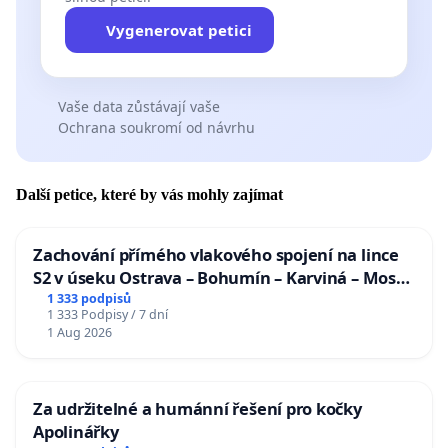
Vygenerovat petici
Vaše data zůstávají vaše
Ochrana soukromí od návrhu
Další petice, které by vás mohly zajímat
Zachování přímého vlakového spojení na lince
S2 v úseku Ostrava – Bohumín – Karviná – Mosty
u Jablunkova
1 333 podpisů
1 333 Podpisy / 7 dní
1 Aug 2026
Za udržitelné a humánní řešení pro kočky
Apolinářky