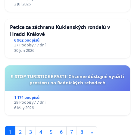
2 Jul 2026
Petice za záchranu Kuklenských rondelů v
Hradci Králové
6 962 podpisů
37 Podpisy / 7 dní
30 Jun 2026
‼️ STOP TURISTICKÉ PASTI! Chceme důstojné využití
prostoru na Radnických schodech
1 174 podpisů
29 Podpisy / 7 dní
6 May 2026
1
2
3
4
5
6
7
8
»