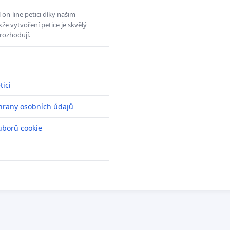
on-line petici díky našim
e vytvoření petice je skvělý
rozhodují.
tici
hrany osobních údajů
uborů cookie