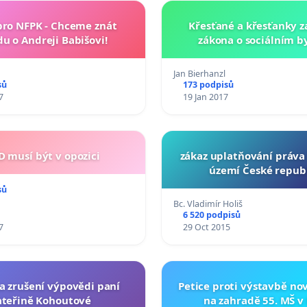
pro NFPK - Chceme znát
Křesťané a křesťanky za
u o Andreji Babišovi!
zákona o sociálním b
Jan Bierhanzl
sů
173 podpisů
7
19 Jan 2017
D musí být v opozici
zákaz uplatňování práva 
území České repub
sů
Bc. Vladimír Holiš
6 520 podpisů
7
29 Oct 2015
za zrušení výpovědi paní
Petice proti výstavbě n
ateřině Kohoutové
na zahradě 55. MŠ v 