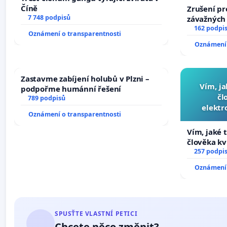
Číně
Zrušení pr
7 748 podpisů
závažných 
trestných 
162 podpi
Oznámení o transparentnosti
Oznámení 
Zastavme zabíjení holubů v Plzni –
Vím, ja
podpořme humánní řešení
čl
789 podpisů
elektr
Oznámení o transparentnosti
přibydou 
Vím, jaké t
člověka kv
nečekejme,
257 podpi
zaveďme sl
Oznámení 
SPUSŤTE VLASTNÍ PETICI
Chcete něco změnit?