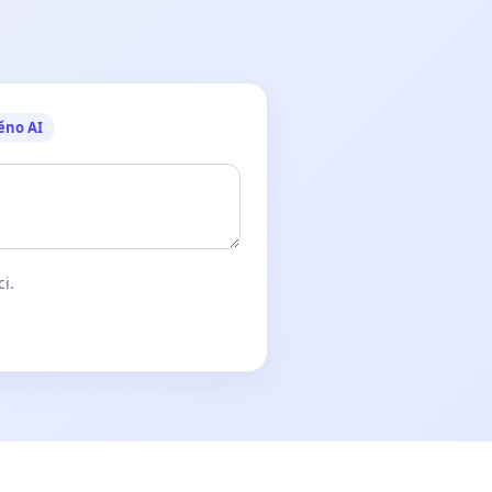
ěno AI
ci.