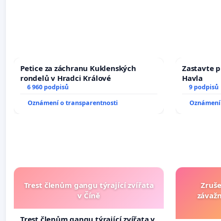
Petice za záchranu Kuklenských
Zastavte p
rondelů v Hradci Králové
Havla
6 960 podpisů
9 podpisů
Oznámení o transparentnosti
Oznámení 
Trest členům gangu týrající zvířata
Zruše
v Číně
závažn
Trest členům gangu týrající zvířata v