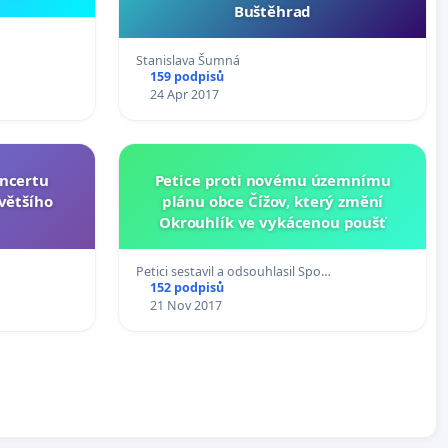
Buštěhrad
Stanislava Šumná
159 podpisů
24 Apr 2017
oncertu
Petice proti novému územnímu
většího
plánu obce Čížov, který změní
Okrouhlík ve vykácenou poušť
Petici sestavil a odsouhlasil Spo…
152 podpisů
21 Nov 2017