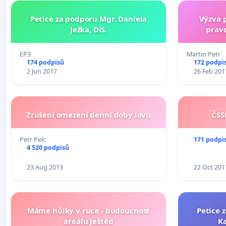
Petice za podporu Mgr. Daniela
Výzva 
Ježka, DiS.
pravd
EP3
Martin Petr
174 podpisů
172 podpi
2 Jun 2017
26 Feb 201
Zrušení omezení denní doby lovu
ČSS
Petr Pelc
171 podpi
4 520 podpisů
23 Aug 2013
22 Oct 201
Máme hůlky v ruce - budoucnost
Petice 
areálu Ještěd
K