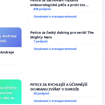
Petice za zachování rozsahu
onkourologické péče a proti tzv.
docentralizaci operačních výkonů
838 podpisů
Oznámení o transparentnosti
Petice za český dabing pro seriál The
g. Andreje
Mighty Nein
istů
7 podpisů
Oznámení o transparentnosti
. Andreje
PETICE ZA RYCHLEJŠÍ A ÚČINNĚJŠÍ
 DÍTĚTE !
OCHRANU ZVÍŘAT V OHROŽE
átorům:
29 podpisů
, aby se
Oznámení o transparentnosti
už nemohla