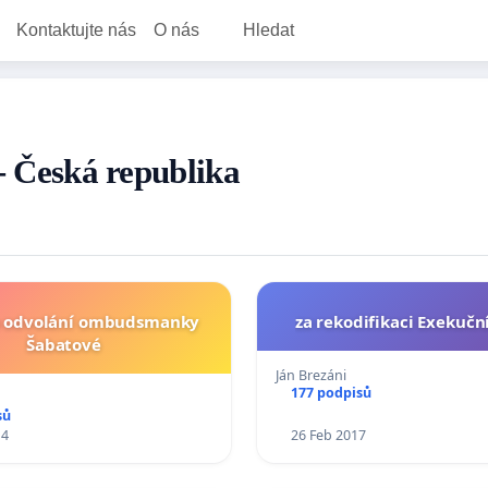
Kontaktujte nás
O nás
Hledat
 - Česká republika
za odvolání ombudsmanky
za rekodifikaci Exekučn
Šabatové
Ján Brezáni
177 podpisů
sů
14
26 Feb 2017