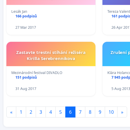
Lesák Jan
Tereza Valen
166 podpisů
161 podpi
27 Mar 2017
26 Apr 201
Zastavte trestní stíhání režiséra
Zrušení 
Kirilla Serebrennikova
Mezinárodní festival DIVADLO
Klára Holanc
151 podpisů
7 945 pod
31 Aug 2017
5 Aug 201
«
1
2
3
4
5
6
7
8
9
10
»