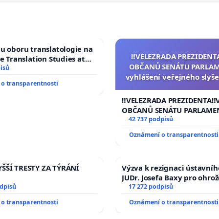
u oboru translatologie na
‼️VELEZRADA PREZIDENT
ve Translation Studies at
OBČANŮ SENÁTU PARLAM
 of Arts, Charles
isů
vyhlášení veřejného slyše
o transparentnosti
144 jednacího řádu Senát
na přijetí usnesení k podá
‼️VELEZRADA PREZIDENTA‼️
žaloby na prezidenta r
OBČANŮ SENÁTU PARLAME
vyhlášení veřejného slyšen
42 737 podpisů
144 jednacího řádu Senátu
Oznámení o transparentnosti
na přijetí usnesení k podá
žaloby na prezidenta repu
ŠŠÍ TRESTY ZA TÝRÁNÍ
Výzva k rezignaci ústavní
JUDr. Josefa Baxy pro ohro
odpisů
ve spravedlivý proces
17 272 podpisů
o transparentnosti
Oznámení o transparentnosti