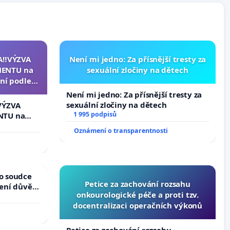
A‼️VÝZVA
Není mi jedno: Za přísnější tresty za
ENTU na
sexuální zločiny na dětech
ní podle §
u k návrhu
Není mi jedno: Za přísnější tresty za
ní ústavní
sexuální zločiny na dětech
VÝZVA
epubliky
1 995 podpisů
NTU na
í podle §
Oznámení o transparentnosti
 k návrhu
ní ústavní
bliky
ho soudce
Petice za zachování rozsahu
žení důvěry
onkourologické péče a proti tzv.
docentralizaci operačních výkonů