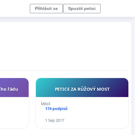
Přihlásit se
Spustit petici
ího řádu
PETICE ZA RŮŽOVÝ MOST
Miloš
174 podpisů
1 Sep 2017