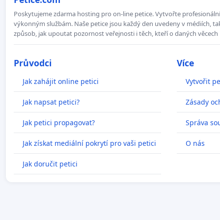
Poskytujeme zdarma hosting pro on-line petice. Vytvořte profesionální 
výkonným službám. Naše petice jsou každý den uvedeny v médiích, takž
způsob, jak upoutat pozornost veřejnosti i těch, kteří o daných věcech 
Průvodci
Více
Jak zahájit online petici
Vytvořit pe
Jak napsat petici?
Zásady oc
Jak petici propagovat?
Správa so
Jak získat mediální pokrytí pro vaši petici
O nás
Jak doručit petici