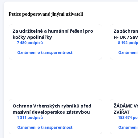
Petice podporované jinými uživateli
Za udržitelné a humánní řešení pro
Za záchran
kočky Apolinářky
FF UK / Sa
7 480 podpisů
the Faculty
8 192 podp
University
Oznámení o transparentnosti
Oznámení 
Ochrana Vrbenských rybníků před
ŽÁDÁME VY
masivní developerskou zástavbou
ZVÍŘAT
1 311 podpisů
153 674 p
Oznámení o transparentnosti
Oznámení 