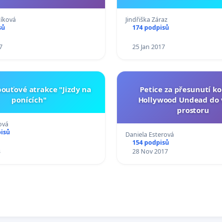
tíková
Jindřiška Záraz
sů
174 podpisů
7
25 Jan 2017
pouťové atrakce "Jizdy na
Petice za přesunutí k
ponících"
Hollywood Undead do 
prostoru
ová
pisů
Daniela Esterová
154 podpisů
3
28 Nov 2017