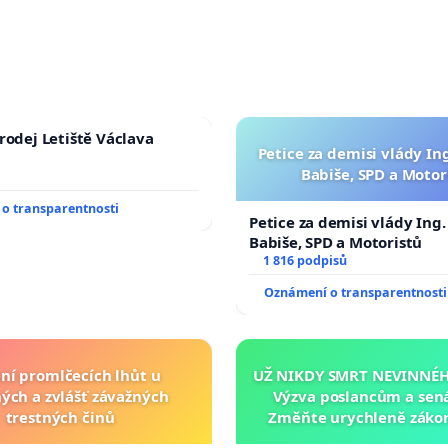
rodej Letiště Václava
Petice za demisi vlády In
Babiše, SPD a Motor
o transparentnosti
Petice za demisi vlády Ing
Babiše, SPD a Motoristů
1 816 podpisů
Oznámení o transparentnosti
ní promlčecích lhůt u
UŽ NIKDY SMRT NEVINNÉHO
ých a zvlášť závažných
Výzva poslancům a sen
trestných činů
Změňte urychleně zákon
tragédie malé Viktorky 