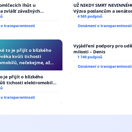
opakovat!
omlčecích lhůt u
UŽ NIKDY SMRT NEVINNÉHO
a zvlášť závažných
Výzva poslancům a senáto
činů
sů
Změňte urychleně zákon, a
4 565 podpisů
tragédie malé Viktorky už
o transparentnosti
Oznámení o transparentnosti
opakovat!
Vyjádření podpory pro udě
ké to je přijít o blízkého
milosti – Denis
ověka kvůli tichosti
1 749 podpisů
omobilů, nečekejme, až
Oznámení o transparentnosti
další, zaveďme slyšitelná
auta!
o je přijít o blízkého
ůli tichosti elektromobilů,
 až přibydou další,
sů
yšitelná auta!
o transparentnosti