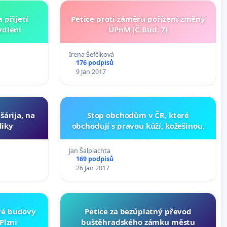
 přijetí
Petice proti záměru pořízení změny
ydlení
ÚPnM (Č.Bud. 7)
Irena Šefčíková
176 podpisů
9 Jan 2017
šárija, na
Stop obchodům v ČR, které
liky
obchodují s pravou kůží, kožešinou.
Jan Šalplachta
169 podpisů
26 Jan 2017
ové budovy
Petice za bezúplatný převod
Plzni
buštěhradského zámku městu