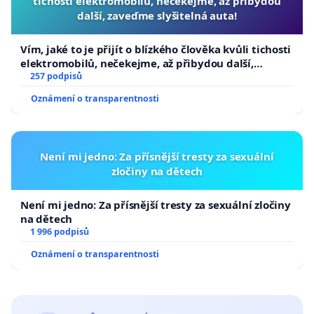
tichosti elektromobilů, nečekejme, až přibydou
další, zaveďme slyšitelná auta!
Vím, jaké to je přijít o blízkého člověka kvůli tichosti
elektromobilů, nečekejme, až přibydou další,
zaveďme slyšitelná auta!
257 podpisů
Oznámení o transparentnosti
Není mi jedno: Za přísnější tresty za sexuální
zločiny na dětech
Není mi jedno: Za přísnější tresty za sexuální zločiny
na dětech
1 996 podpisů
Oznámení o transparentnosti