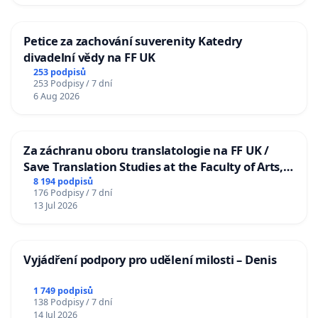
Petice za zachování suverenity Katedry
divadelní vědy na FF UK
253 podpisů
253 Podpisy / 7 dní
6 Aug 2026
Za záchranu oboru translatologie na FF UK /
Save Translation Studies at the Faculty of Arts,
Charles University
8 194 podpisů
176 Podpisy / 7 dní
13 Jul 2026
Vyjádření podpory pro udělení milosti – Denis
1 749 podpisů
138 Podpisy / 7 dní
14 Jul 2026