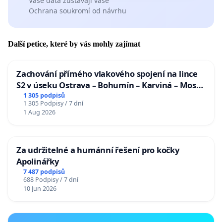
Vaše data zůstávají vaše
Ochrana soukromí od návrhu
Další petice, které by vás mohly zajímat
Zachování přímého vlakového spojení na lince
S2 v úseku Ostrava – Bohumín – Karviná – Mosty
u Jablunkova
1 305 podpisů
1 305 Podpisy / 7 dní
1 Aug 2026
Za udržitelné a humánní řešení pro kočky
Apolinářky
7 487 podpisů
688 Podpisy / 7 dní
10 Jun 2026