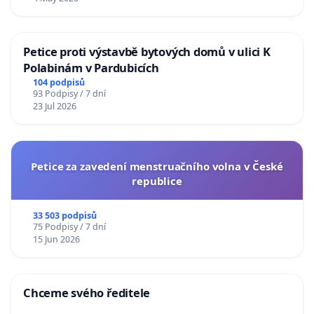
Petice proti výstavbě bytových domů v ulici K
Polabinám v Pardubicích
104 podpisů
93 Podpisy / 7 dní
23 Jul 2026
Petice za zavedení menstruačního volna v České
republice
33 503 podpisů
75 Podpisy / 7 dní
15 Jun 2026
Chceme svého ředitele