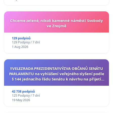
Chceme zelené, nikoli kamenné náměstí Svobody
ve Znojmě
129 podpisů
129 Podpisy / 7 dní
1 Aug 2026
‼️VELEZRADA PREZIDENTA‼️VÝZVA OBČANŮ SENÁTU
PARLAMENTU na vyhlášení veřejného slyšení podle
§ 144 jednacího řádu Senátu k návrhu na přijetí
usnesení k podání ústavní žaloby na prezidenta
republiky
42 738 podpisů
125 Podpisy / 7 dní
19 May 2026