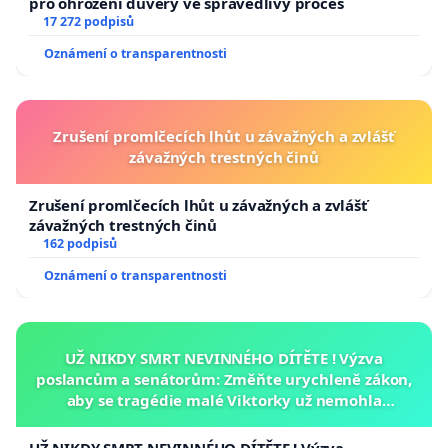
pro ohrožení důvěry ve spravedlivý proces
17 272 podpisů
Oznámení o transparentnosti
Zrušení promlčecích lhůt u závažných a zvlášť
závažných trestných činů
Zrušení promlčecích lhůt u závažných a zvlášť
závažných trestných činů
162 podpisů
Oznámení o transparentnosti
UŽ NIKDY SMRT NEVINNÉHO DÍTĚTE ! Výzva
poslancům a senátorům: Změňte urychleně zákon,
aby se tragédie malé Viktorky už nemohla
opakovat!