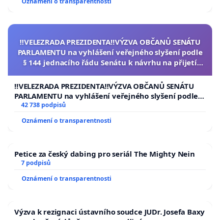
Oznámení o transparentnosti
‼️VELEZRADA PREZIDENTA‼️VÝZVA OBČANŮ SENÁTU
PARLAMENTU na vyhlášení veřejného slyšení podle
§ 144 jednacího řádu Senátu k návrhu na přijetí
usnesení k podání ústavní žaloby na prezidenta
republiky
‼️VELEZRADA PREZIDENTA‼️VÝZVA OBČANŮ SENÁTU
PARLAMENTU na vyhlášení veřejného slyšení podle §
144 jednacího řádu Senátu k návrhu na přijetí
42 738 podpisů
usnesení k podání ústavní žaloby na prezidenta
Oznámení o transparentnosti
republiky
Petice za český dabing pro seriál The Mighty Nein
7 podpisů
Oznámení o transparentnosti
Výzva k rezignaci ústavního soudce JUDr. Josefa Baxy