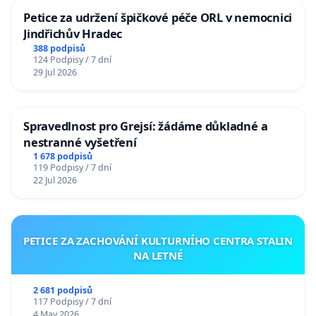
Petice za udržení špičkové péče ORL v nemocnici
Jindřichův Hradec
388 podpisů
124 Podpisy / 7 dní
29 Jul 2026
Spravedlnost pro Grejsí: žádáme důkladné a
nestranné vyšetření
1 678 podpisů
119 Podpisy / 7 dní
22 Jul 2026
PETICE ZA ZACHOVÁNÍ KULTURNÍHO CENTRA STALIN
NA LETNÉ
2 681 podpisů
117 Podpisy / 7 dní
4 May 2026