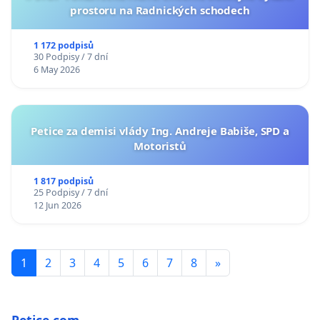
prostoru na Radnických schodech
1 172 podpisů
30 Podpisy / 7 dní
6 May 2026
Petice za demisi vlády Ing. Andreje Babiše, SPD a
Motoristů
1 817 podpisů
25 Podpisy / 7 dní
12 Jun 2026
1
2
3
4
5
6
7
8
»
Petice.com