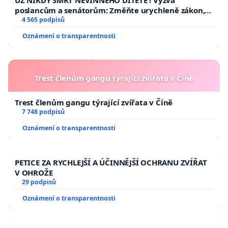
UŽ NIKDY SMRT NEVINNÉHO DÍTĚTE ! Výzva
poslancům a senátorům: Změňte urychleně zákon,
aby se tragédie malé Viktorky už nemohla opakovat!
4 565 podpisů
Oznámení o transparentnosti
Trest členům gangu týrající zvířata v Číně
Trest členům gangu týrající zvířata v Číně
7 748 podpisů
Oznámení o transparentnosti
PETICE ZA RYCHLEJŠÍ A ÚČINNĚJŠÍ OCHRANU ZVÍŘAT
V OHROŽE
29 podpisů
Oznámení o transparentnosti