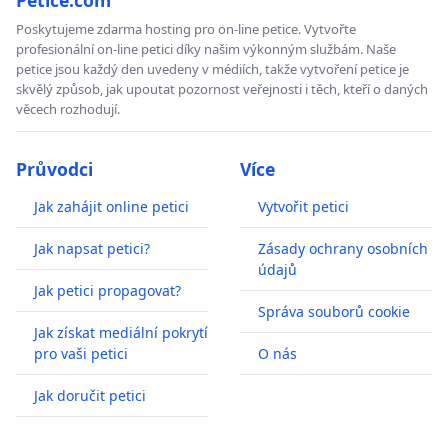
Poskytujeme zdarma hosting pro on-line petice. Vytvořte
profesionální on-line petici díky našim výkonným službám. Naše
petice jsou každý den uvedeny v médiích, takže vytvoření petice je
skvělý způsob, jak upoutat pozornost veřejnosti i těch, kteří o daných
věcech rozhodují.
Průvodci
Více
Jak zahájit online petici
Vytvořit petici
Jak napsat petici?
Zásady ochrany osobních
údajů
Jak petici propagovat?
Správa souborů cookie
Jak získat mediální pokrytí
pro vaši petici
O nás
Jak doručit petici