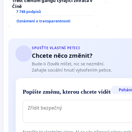
Trest členům gangu týrající zvířata v
Číně
7 748 podpisů
Oznámení o transparentnosti
SPUSŤTE VLASTNÍ PETICI
Chcete něco změnit?
Bude-li člověk mlčet, nic se nezmění.
Zahajte sociální hnutí vytvořením petice.
Pohán
Popište změnu, kterou chcete vidět
Napište to vlastními slovy. AI za vás připraví silnou peti