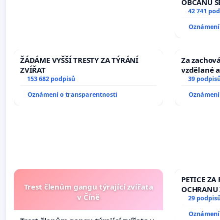
OBČANŮ S
vyhlášení 
42 741 pod
144 jednac
Oznámení 
na přijetí
žaloby na 
ŽÁDÁME VYŠŠÍ TRESTY ZA TÝRÁNÍ
Za zachová
ZVÍŘAT
vzdělané a
153 682 podpisů
39 podpis
Oznámení o transparentnosti
Oznámení 
PETICE ZA 
Trest členům gangu týrající zvířata
OCHRANU 
v Číně
29 podpis
Oznámení 