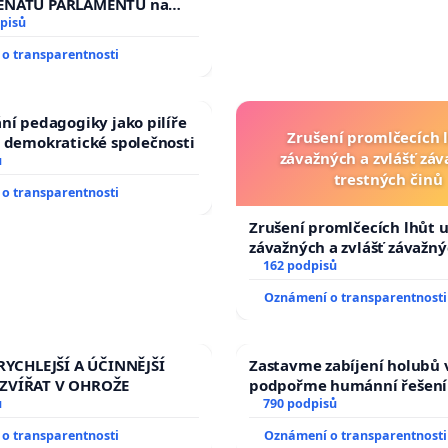
ENÁTU PARLAMENTU na
veřejného slyšení podle §
pisů
ího řádu Senátu k návrhu
o transparentnosti
 usnesení k podání ústavní
prezidenta republiky
ní pedagogiky jako pilíře
Zrušení promlčecích 
 demokratické společnosti
závažných a zvlášť zá
ů
trestných činů
o transparentnosti
Zrušení promlčecích lhůt 
závažných a zvlášť závažn
trestných činů
162 podpisů
Oznámení o transparentnosti
RYCHLEJŠÍ A ÚČINNĚJŠÍ
Zastavme zabíjení holubů v
ZVÍŘAT V OHROŽE
podpořme humánní řešení
ů
790 podpisů
o transparentnosti
Oznámení o transparentnosti