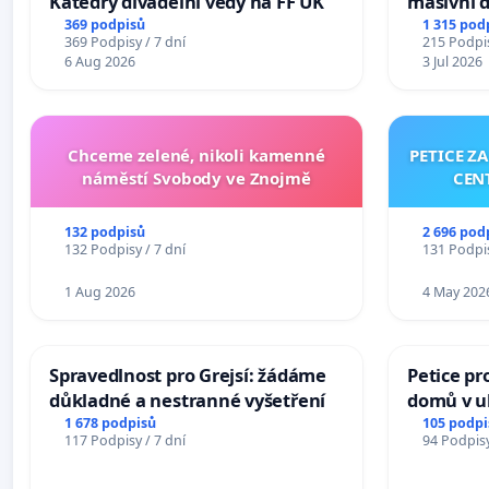
Katedry divadelní vědy na FF UK
masivní 
369 podpisů
1 315 pod
369 Podpisy / 7 dní
215 Podpis
6 Aug 2026
3 Jul 2026
Chceme zelené, nikoli kamenné
PETICE Z
náměstí Svobody ve Znojmě
CEN
132 podpisů
2 696 pod
132 Podpisy / 7 dní
131 Podpis
1 Aug 2026
4 May 202
Spravedlnost pro Grejsí: žádáme
Petice pr
důkladné a nestranné vyšetření
domů v ul
Pardubic
1 678 podpisů
105 podpi
117 Podpisy / 7 dní
94 Podpisy