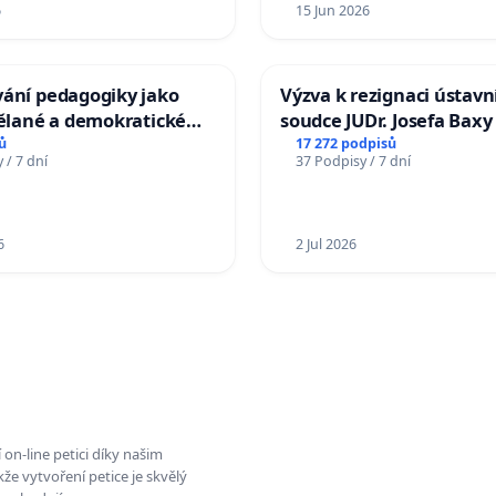
6
15 Jun 2026
vání pedagogiky jako
Výzva k rezignaci ústavn
dělané a demokratické
soudce JUDr. Josefa Baxy
ti
ohrožení důvěry ve spra
ů
17 272 podpisů
 / 7 dní
37 Podpisy / 7 dní
proces
6
2 Jul 2026
on-line petici díky našim
e vytvoření petice je skvělý