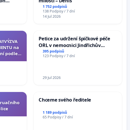
ion
milosti – Denis
Arts,
1 752 podpisů
138 Podpisy / 7 dní
14 Jul 2026
Petice za udržení špičkové péče
A‼️VÝZVA
ORL v nemocnici Jindřichův
ENTU na
Hradec
395 podpisů
ní podle §
123 Podpisy / 7 dní
u k návrhu
ní ústavní
epubliky
29 Jul 2026
Chceme svého ředitele
truačního
lice
1 189 podpisů
65 Podpisy / 7 dní