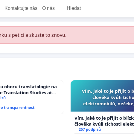
Kontaktujte nás
O nás
Hledat
ku s peticí a zkuste to znovu.
u oboru translatologie na
Vím, jaké to je přijít o 
ve Translation Studies at
člověka kvůli ticho
 of Arts, Charles
isů
elektromobilů, nečeke
o transparentnosti
přibydou další, zaveďme 
auta!
Vím, jaké to je přijít o blíz
člověka kvůli tichosti elek
nečekejme, až přibydou dal
257 podpisů