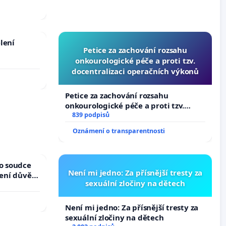
lení
Petice za zachování rozsahu
onkourologické péče a proti tzv.
docentralizaci operačních výkonů
Petice za zachování rozsahu
onkourologické péče a proti tzv.
docentralizaci operačních výkonů
839 podpisů
Oznámení o transparentnosti
ho soudce
Není mi jedno: Za přísnější tresty za
žení důvěry
sexuální zločiny na dětech
Není mi jedno: Za přísnější tresty za
sexuální zločiny na dětech