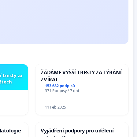
ŽÁDÁME VYŠŠÍ TRESTY ZA TÝRÁNÍ
í tresty za
ZVÍŘAT
dětech
153 682 podpisů
371 Podpisy / 7 dní
11 Feb 2025
latologie
Vyjádření podpory pro udělení