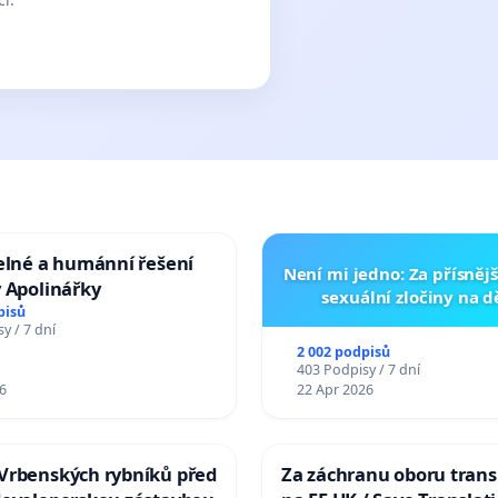
elné a humánní řešení
Není mi jedno: Za přísnějš
 Apolinářky
sexuální zločiny na 
pisů
y / 7 dní
2 002 podpisů
403 Podpisy / 7 dní
6
22 Apr 2026
Vrbenských rybníků před
Za záchranu oboru trans