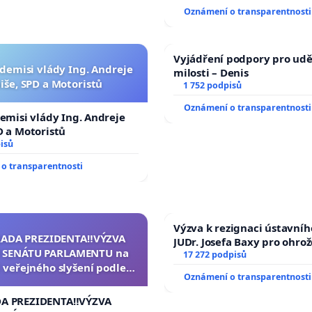
zaveďme slyšitelná auta!
Oznámení o transparentnosti
Vyjádření podpory pro udě
 demisi vlády Ing. Andreje
milosti – Denis
iše, SPD a Motoristů
1 752 podpisů
Oznámení o transparentnosti
demisi vlády Ing. Andreje
D a Motoristů
isů
o transparentnosti
Výzva k rezignaci ústavní
RADA PREZIDENTA‼️VÝZVA
JUDr. Josefa Baxy pro ohro
 SENÁTU PARLAMENTU na
ve spravedlivý proces
17 272 podpisů
 veřejného slyšení podle §
Oznámení o transparentnosti
cího řádu Senátu k návrhu
í usnesení k podání ústavní
DA PREZIDENTA‼️VÝZVA
na prezidenta republiky