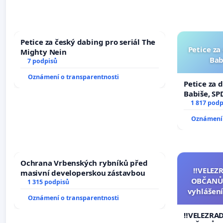
Petice za český dabing pro seriál The
Petice za
Mighty Nein
Bab
7 podpisů
Oznámení o transparentnosti
Petice za 
Babiše, SP
1 817 podp
Oznámení 
Ochrana Vrbenských rybníků před
‼️VELEZ
masivní developerskou zástavbou
OBČANŮ
1 315 podpisů
vyhlášení
Oznámení o transparentnosti
144 jedna
na přijet
‼️VELEZRA
žaloby 