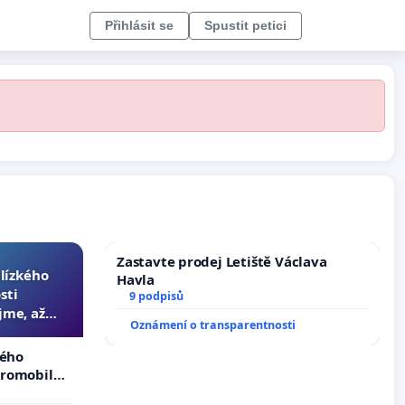
Přihlásit se
Spustit petici
Zastavte prodej Letiště Václava
blízkého
Havla
sti
9 podpisů
jme, až
Oznámení o transparentnosti
slyšitelná
kého
tromobilů,
ší,