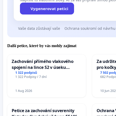
Vygenerovat petici
Vaše data zůstávají vaše
Ochrana soukromí od návrhu
Další petice, které by vás mohly zajímat
Zachování přímého vlakového
Za udržit
spojení na lince S2 v úseku
pro kočky
Ostrava – Bohumín – Karviná –
1 322 podpisů
7 502 pod
1 322 Podpisy / 7 dní
682 Podpis
Mosty u Jablunkova
1 Aug 2026
10 Jun 202
Petice za zachování suverenity
Ochrana 