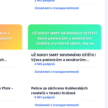
2 002 podpisů
Oznámení o transparentnosti
lhůt u
UŽ NIKDY SMRT NEVINNÉHO DÍTĚTE !
važných
Výzva poslancům a senátorům:
Změňte urychleně zákon, aby se
tragédie malé Viktorky už nemohla
opakovat!
u
UŽ NIKDY SMRT NEVINNÉHO DÍTĚTE !
ých
Výzva poslancům a senátorům:
Změňte urychleně zákon, aby se
4 565 podpisů
tragédie malé Viktorky už nemohla
Oznámení o transparentnosti
opakovat!
 Plzni –
Petice za záchranu Kuklenských
rondelů v Hradci Králové
6 961 podpisů
Oznámení o transparentnosti