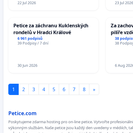
22 Jul 2026
23 Jul 202
Petice za záchranu Kuklenských
Za zacho
rondelů v Hradci Králové
pilíře vz
společnos
6 961 podpisů
38 podpis
39 Podpisy / 7 dní
38 Podpisy
30 Jun 2026
6 Aug 202
1
2
3
4
5
6
7
8
»
Petice.com
Poskytujeme zdarma hosting pro on-line petice. Vytvořte profesionální 
výkonným službám. Naše petice jsou každý den uvedeny v médiích, takž