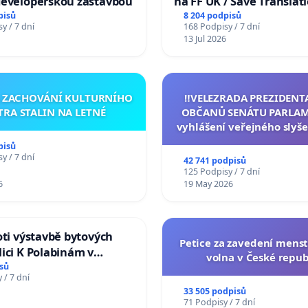
developerskou zástavbou
na FF UK / Save Translat
Studies at the Faculty of 
pisů
8 204 podpisů
y / 7 dní
168 Podpisy / 7 dní
Charles University
13 Jul 2026
A ZACHOVÁNÍ KULTURNÍHO
‼️VELEZRADA PREZIDENT
TRA STALIN NA LETNÉ
OBČANŮ SENÁTU PARLAM
vyhlášení veřejného slyše
144 jednacího řádu Senát
pisů
na přijetí usnesení k podá
y / 7 dní
42 741 podpisů
žaloby na prezidenta r
125 Podpisy / 7 dní
6
19 May 2026
oti výstavbě bytových
Petice za zavedení mens
ici K Polabinám v
volna v České repub
ích
sů
 / 7 dní
33 505 podpisů
71 Podpisy / 7 dní