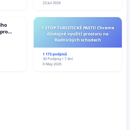
23 Jul 2026
ího
‼️ STOP TURISTICKÉ PASTI! Chceme
 pro
důstojné využití prostoru na
vedlivý
Radnických schodech
1 173 podpisů
30 Podpisy / 7 dní
6 May 2026