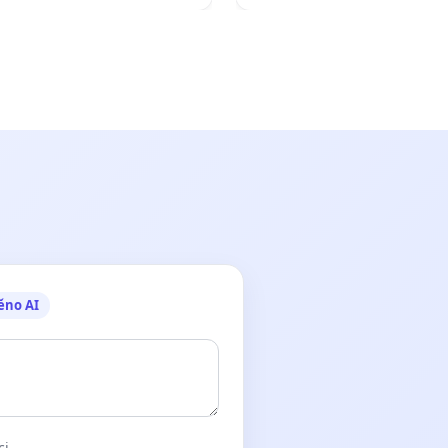
ěno AI
ci.