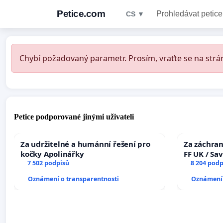
Petice.com
Prohledávat petice
CS ▼
Chybí požadovaný parametr. Prosím, vraťte se na strán
Petice podporované jinými uživateli
Za udržitelné a humánní řešení pro
Za záchran
kočky Apolinářky
FF UK / Sa
7 502 podpisů
the Faculty
8 204 podp
University
Oznámení o transparentnosti
Oznámení 