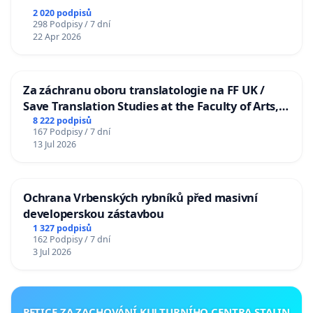
2 020 podpisů
298 Podpisy / 7 dní
22 Apr 2026
Za záchranu oboru translatologie na FF UK /
Save Translation Studies at the Faculty of Arts,
Charles University
8 222 podpisů
167 Podpisy / 7 dní
13 Jul 2026
Ochrana Vrbenských rybníků před masivní
developerskou zástavbou
1 327 podpisů
162 Podpisy / 7 dní
3 Jul 2026
PETICE ZA ZACHOVÁNÍ KULTURNÍHO CENTRA STALIN