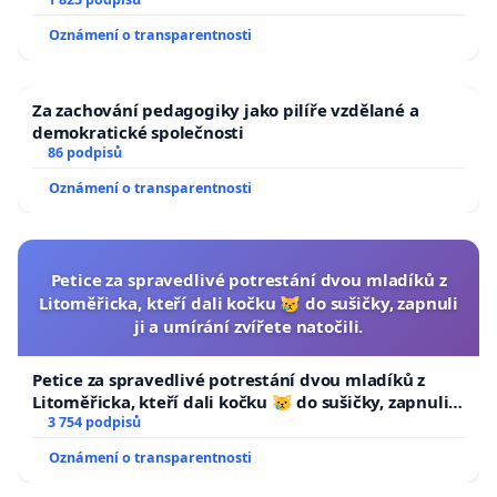
Oznámení o transparentnosti
Za zachování pedagogiky jako pilíře vzdělané a
demokratické společnosti
86 podpisů
Oznámení o transparentnosti
Petice za spravedlivé potrestání dvou mladíků z
Litoměřicka, kteří dali kočku 😿 do sušičky, zapnuli
ji a umírání zvířete natočili.
Petice za spravedlivé potrestání dvou mladíků z
Litoměřicka, kteří dali kočku 😿 do sušičky, zapnuli ji
a umírání zvířete natočili.
3 754 podpisů
Oznámení o transparentnosti