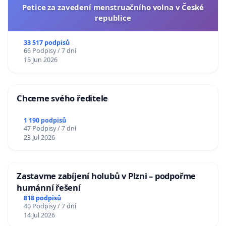
Petice za zavedení menstruačního volna v České
republice
33 517 podpisů
66 Podpisy / 7 dní
15 Jun 2026
Chceme svého ředitele
1 190 podpisů
47 Podpisy / 7 dní
23 Jul 2026
Zastavme zabíjení holubů v Plzni – podpořme
humánní řešení
818 podpisů
40 Podpisy / 7 dní
14 Jul 2026