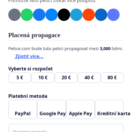
Pomozte této petici získat více podpisů.
Placená propagace
Petice.com bude tuto petici propagovat mezi
3,000
lidmi.
Zjistit více...
Vyberte si rozpočet
5 €
10 €
20 €
40 €
80 €
Platební metoda
PayPal
Google Pay
Apple Pay
Kreditní karta
Platební metoda