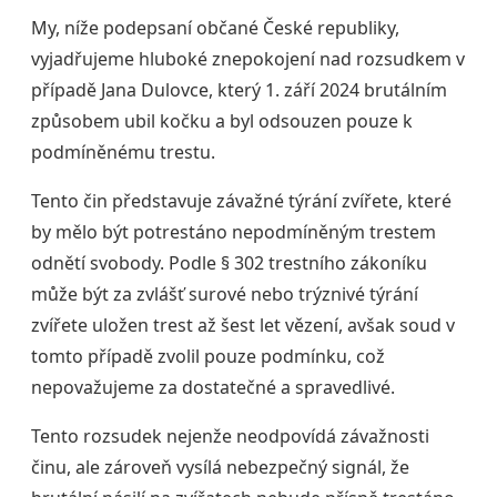
My, níže podepsaní občané České republiky,
vyjadřujeme hluboké znepokojení nad rozsudkem v
případě Jana Dulovce, který 1. září 2024 brutálním
způsobem ubil kočku a byl odsouzen pouze k
podmíněnému trestu.
Tento čin představuje závažné týrání zvířete, které
by mělo být potrestáno nepodmíněným trestem
odnětí svobody. Podle § 302 trestního zákoníku
může být za zvlášť surové nebo trýznivé týrání
zvířete uložen trest až šest let vězení, avšak soud v
tomto případě zvolil pouze podmínku, což
nepovažujeme za dostatečné a spravedlivé.
Tento rozsudek nejenže neodpovídá závažnosti
činu, ale zároveň vysílá nebezpečný signál, že