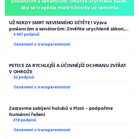
poslancům a senátorům: Změňte urychleně zákon,
aby se tragédie malé Viktorky už nemohla
opakovat!
UŽ NIKDY SMRT NEVINNÉHO DÍTĚTE ! Výzva
poslancům a senátorům: Změňte urychleně zákon,
aby se tragédie malé Viktorky už nemohla opakovat!
4 567 podpisů
Oznámení o transparentnosti
PETICE ZA RYCHLEJŠÍ A ÚČINNĚJŠÍ OCHRANU ZVÍŘAT
V OHROŽE
32 podpisů
Oznámení o transparentnosti
Zastavme zabíjení holubů v Plzni – podpořme
humánní řešení
818 podpisů
Oznámení o transparentnosti