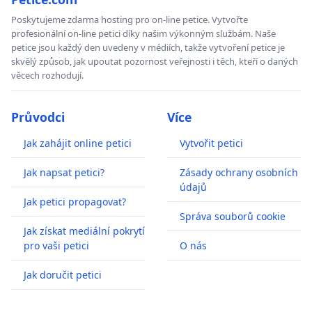
Poskytujeme zdarma hosting pro on-line petice. Vytvořte
profesionální on-line petici díky našim výkonným službám. Naše
petice jsou každý den uvedeny v médiích, takže vytvoření petice je
skvělý způsob, jak upoutat pozornost veřejnosti i těch, kteří o daných
věcech rozhodují.
Průvodci
Více
Jak zahájit online petici
Vytvořit petici
Jak napsat petici?
Zásady ochrany osobních
údajů
Jak petici propagovat?
Správa souborů cookie
Jak získat mediální pokrytí
pro vaši petici
O nás
Jak doručit petici