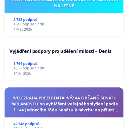
NA LETNÉ
2 722 podpisů
154 Podpisy / 7 dní
4 May 2026
Vyjádření podpory pro udělení milosti – Denis
1 764 podpisů
135 Podpisy / 7 dní
14 Jul 2026
‼️VELEZRADA PREZIDENTA‼️VÝZVA OBČANŮ SENÁTU
PARLAMENTU na vyhlášení veřejného slyšení podle
§ 144 jednacího řádu Senátu k návrhu na přijetí
usnesení k podání ústavní žaloby na prezidenta
republiky
42 748 podpisů