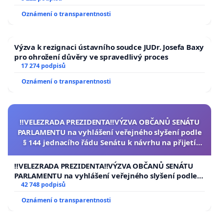
Oznámení o transparentnosti
Výzva k rezignaci ústavního soudce JUDr. Josefa Baxy
pro ohrožení důvěry ve spravedlivý proces
17 274 podpisů
Oznámení o transparentnosti
‼️VELEZRADA PREZIDENTA‼️VÝZVA OBČANŮ SENÁTU
PARLAMENTU na vyhlášení veřejného slyšení podle
§ 144 jednacího řádu Senátu k návrhu na přijetí
usnesení k podání ústavní žaloby na prezidenta
republiky
‼️VELEZRADA PREZIDENTA‼️VÝZVA OBČANŮ SENÁTU
PARLAMENTU na vyhlášení veřejného slyšení podle §
144 jednacího řádu Senátu k návrhu na přijetí
42 748 podpisů
usnesení k podání ústavní žaloby na prezidenta
Oznámení o transparentnosti
republiky