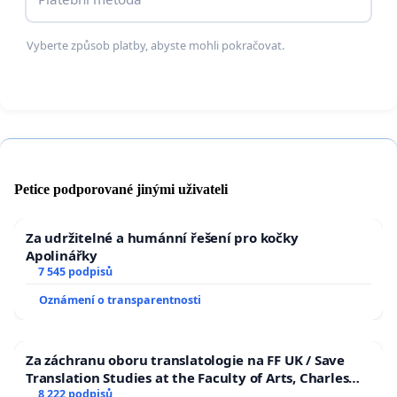
Vyberte způsob platby, abyste mohli pokračovat.
Petice podporované jinými uživateli
Za udržitelné a humánní řešení pro kočky
Apolinářky
7 545 podpisů
Oznámení o transparentnosti
Za záchranu oboru translatologie na FF UK / Save
Translation Studies at the Faculty of Arts, Charles
University
8 222 podpisů