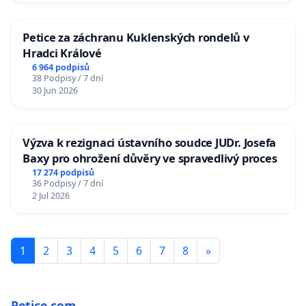
Petice za záchranu Kuklenských rondelů v
Hradci Králové
6 964 podpisů
38 Podpisy / 7 dní
30 Jun 2026
Výzva k rezignaci ústavního soudce JUDr. Josefa
Baxy pro ohrožení důvěry ve spravedlivý proces
17 274 podpisů
36 Podpisy / 7 dní
2 Jul 2026
1
2
3
4
5
6
7
8
»
Petice.com