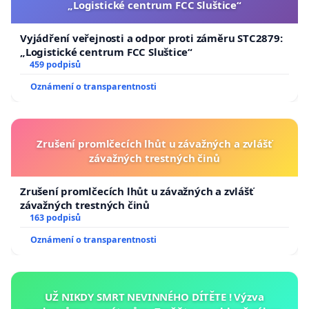
„Logistické centrum FCC Sluštice“
Vyjádření veřejnosti a odpor proti záměru STC2879:
„Logistické centrum FCC Sluštice“
459 podpisů
Oznámení o transparentnosti
Zrušení promlčecích lhůt u závažných a zvlášť
závažných trestných činů
Zrušení promlčecích lhůt u závažných a zvlášť
závažných trestných činů
163 podpisů
Oznámení o transparentnosti
UŽ NIKDY SMRT NEVINNÉHO DÍTĚTE ! Výzva