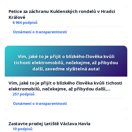
Petice za záchranu Kuklenských rondelů v Hradci
Králové
6 964 podpisů
Oznámení o transparentnosti
Vím, jaké to je přijít o blízkého člověka kvůli
tichosti elektromobilů, nečekejme, až přibydou
další, zaveďme slyšitelná auta!
Vím, jaké to je přijít o blízkého člověka kvůli tichosti
elektromobilů, nečekejme, až přibydou další,
zaveďme slyšitelná auta!
257 podpisů
Oznámení o transparentnosti
Zastavte prodej Letiště Václava Havla
10 podpisů