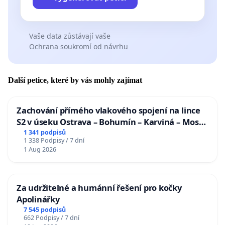
Vaše data zůstávají vaše
Ochrana soukromí od návrhu
Další petice, které by vás mohly zajímat
Zachování přímého vlakového spojení na lince
S2 v úseku Ostrava – Bohumín – Karviná – Mosty
u Jablunkova
1 341 podpisů
1 338 Podpisy / 7 dní
1 Aug 2026
Za udržitelné a humánní řešení pro kočky
Apolinářky
7 545 podpisů
662 Podpisy / 7 dní