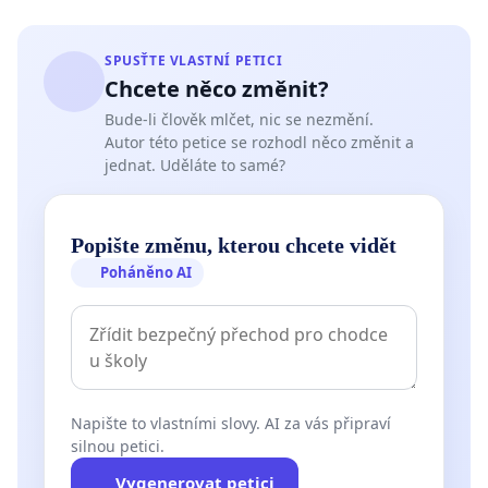
SPUSŤTE VLASTNÍ PETICI
Chcete něco změnit?
Bude-li člověk mlčet, nic se nezmění.
Autor této petice se rozhodl něco změnit a
jednat. Uděláte to samé?
Popište změnu, kterou chcete vidět
Poháněno AI
Napište to vlastními slovy. AI za vás připraví
silnou petici.
Vygenerovat petici