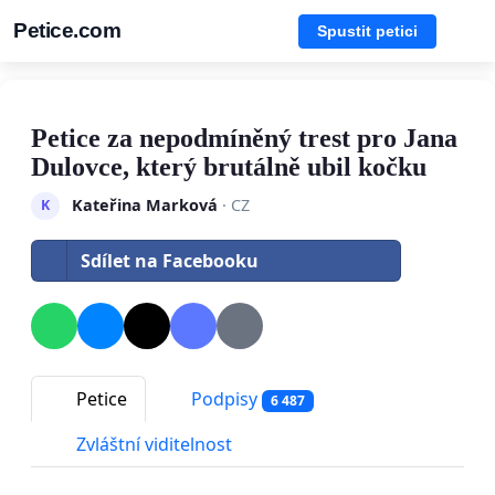
Petice.com
Spustit petici
Petice za nepodmíněný trest pro Jana
Dulovce, který brutálně ubil kočku
Kateřina Marková
· CZ
K
Sdílet na Facebooku
Petice
Podpisy
6 487
Zvláštní viditelnost