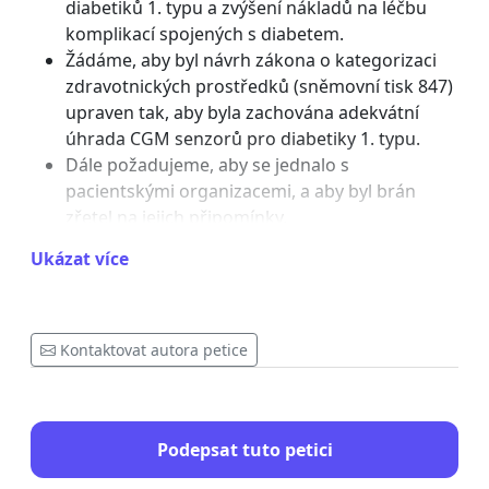
diabetiků 1. typu a zvýšení nákladů na léčbu
komplikací spojených s diabetem.
Žádáme, aby byl návrh zákona o kategorizaci
zdravotnických prostředků (sněmovní tisk 847)
upraven tak, aby byla zachována adekvátní
úhrada CGM senzorů pro diabetiky 1. typu.
Dále požadujeme, aby se jednalo s
pacientskými organizacemi, a aby byl brán
zřetel na jejich připomínky.
Ukázat více
Argumenty:
Zhoršení kvality života diabetiků 1. typu.
Zvýšení rizika hypoglykemických a
Kontaktovat autora petice
hyperglykemických epizod.
Nárůst nákladů na léčbu komplikací spojených
s diabetem.
Snížení dostupnosti moderní léčby.
Podepsat tuto petici
Negativní dopad na psychické zdraví pacientů.