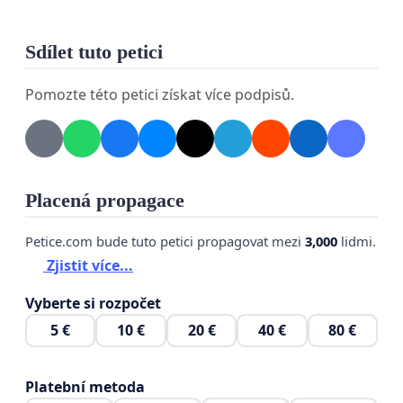
Požadavky:
Sdílet tuto petici
Zachování stávající nebo navýšení úhrady CGM
senzorů.
Pomozte této petici získat více podpisů.
Zajištění dostupnosti moderních technologií
pro diabetiky 1. typu.
Zajištění jednání s pacientskými organizacemi.
Placená propagace
Petice.com bude tuto petici propagovat mezi
3,000
lidmi.
Zjistit více...
Vyberte si rozpočet
5 €
10 €
20 €
40 €
80 €
Platební metoda