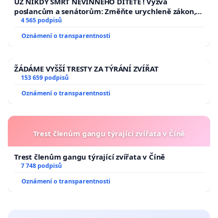
UŽ NIKDY SMRT NEVINNÉHO DÍTĚTE ! Výzva
poslancům a senátorům: Změňte urychleně zákon,
aby se tragédie malé Viktorky už nemohla opakovat!
4 565 podpisů
Oznámení o transparentnosti
ŽÁDÁME VYŠŠÍ TRESTY ZA TÝRÁNÍ ZVÍŘAT
153 659 podpisů
Oznámení o transparentnosti
Trest členům gangu týrající zvířata v Číně
Trest členům gangu týrající zvířata v Číně
7 748 podpisů
Oznámení o transparentnosti