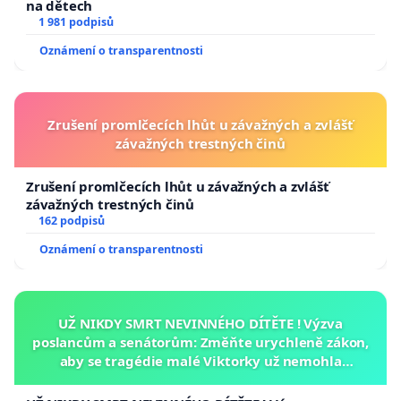
na dětech
1 981 podpisů
Oznámení o transparentnosti
Zrušení promlčecích lhůt u závažných a zvlášť
závažných trestných činů
Zrušení promlčecích lhůt u závažných a zvlášť
závažných trestných činů
162 podpisů
Oznámení o transparentnosti
UŽ NIKDY SMRT NEVINNÉHO DÍTĚTE ! Výzva
poslancům a senátorům: Změňte urychleně zákon,
aby se tragédie malé Viktorky už nemohla
opakovat!