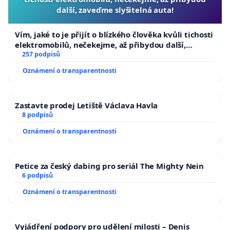
další, zaveďme slyšitelná auta!
Vím, jaké to je přijít o blízkého člověka kvůli tichosti
elektromobilů, nečekejme, až přibydou další,
zaveďme slyšitelná auta!
257 podpisů
Oznámení o transparentnosti
Zastavte prodej Letiště Václava Havla
8 podpisů
Oznámení o transparentnosti
Petice za český dabing pro seriál The Mighty Nein
6 podpisů
Oznámení o transparentnosti
Vyjádření podpory pro udělení milosti – Denis