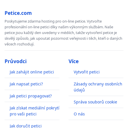
Petice.com
Poskytujeme zdarma hosting pro on-line petice. Vytvořte
profesionální on-line petici díky našim výkonným službám. Naše
petice jsou každý den uvedeny v médiích, takže vytvoření petice je
skvělý způsob, jak upoutat pozornost veřejnosti i těch, kteří o daných
věcech rozhodují.
Průvodci
Více
Jak zahájit online petici
Vytvořit petici
Jak napsat petici?
Zásady ochrany osobních
údajů
Jak petici propagovat?
Správa souborů cookie
Jak získat mediální pokrytí
pro vaši petici
O nás
Jak doručit petici