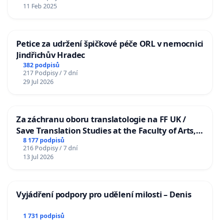
11 Feb 2025
Petice za udržení špičkové péče ORL v nemocnici
Jindřichův Hradec
382 podpisů
217 Podpisy / 7 dní
29 Jul 2026
Za záchranu oboru translatologie na FF UK /
Save Translation Studies at the Faculty of Arts,
Charles University
8 177 podpisů
216 Podpisy / 7 dní
13 Jul 2026
Vyjádření podpory pro udělení milosti – Denis
1 731 podpisů