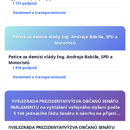
1 731 podpisů
Oznámení o transparentnosti
Petice za demisi vlády Ing. Andreje Babiše, SPD a
Motoristů
Petice za demisi vlády Ing. Andreje Babiše, SPD a
Motoristů
1 816 podpisů
Oznámení o transparentnosti
‼️VELEZRADA PREZIDENTA‼️VÝZVA OBČANŮ SENÁTU
PARLAMENTU na vyhlášení veřejného slyšení podle
§ 144 jednacího řádu Senátu k návrhu na přijetí
usnesení k podání ústavní žaloby na prezidenta
republiky
‼️VELEZRADA PREZIDENTA‼️VÝZVA OBČANŮ SENÁTU