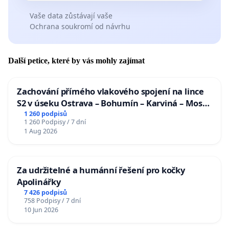
Vaše data zůstávají vaše
Ochrana soukromí od návrhu
Další petice, které by vás mohly zajímat
Zachování přímého vlakového spojení na lince
S2 v úseku Ostrava – Bohumín – Karviná – Mosty
u Jablunkova
1 260 podpisů
1 260 Podpisy / 7 dní
1 Aug 2026
Za udržitelné a humánní řešení pro kočky
Apolinářky
7 426 podpisů
758 Podpisy / 7 dní
10 Jun 2026