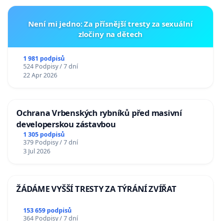
Není mi jedno: Za přísnější tresty za sexuální
zločiny na dětech
1 981 podpisů
524 Podpisy / 7 dní
22 Apr 2026
Ochrana Vrbenských rybníků před masivní
developerskou zástavbou
1 305 podpisů
379 Podpisy / 7 dní
3 Jul 2026
ŽÁDÁME VYŠŠÍ TRESTY ZA TÝRÁNÍ ZVÍŘAT
153 659 podpisů
364 Podpisy / 7 dní