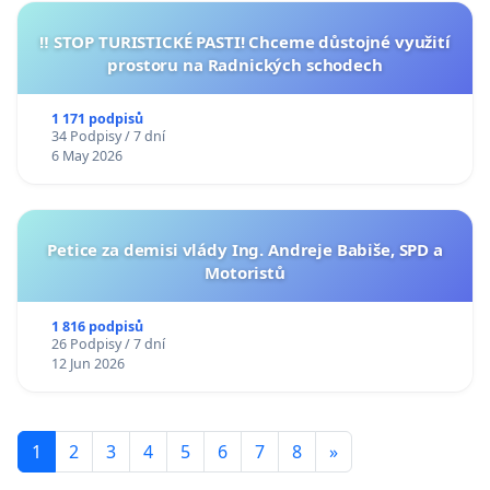
‼️ STOP TURISTICKÉ PASTI! Chceme důstojné využití
prostoru na Radnických schodech
1 171 podpisů
34 Podpisy / 7 dní
6 May 2026
Petice za demisi vlády Ing. Andreje Babiše, SPD a
Motoristů
1 816 podpisů
26 Podpisy / 7 dní
12 Jun 2026
1
2
3
4
5
6
7
8
»