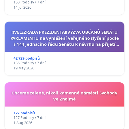
150 Podpisy / 7 dní
14 Jul 2026
‼️VELEZRADA PREZIDENTA‼️VÝZVA OBČANŮ SENÁTU
PARLAMENTU na vyhlášení veřejného slyšení podle
§ 144 jednacího řádu Senátu k návrhu na přijetí
usnesení k podání ústavní žaloby na prezidenta
republiky
42 729 podpisů
138 Podpisy / 7 dní
19 May 2026
Chceme zelené, nikoli kamenné náměstí Svobody
ve Znojmě
127 podpisů
127 Podpisy / 7 dní
1 Aug 2026