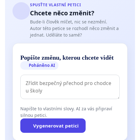
SPUSŤTE VLASTNÍ PETICI
Chcete něco změnit?
Bude-li člověk mlčet, nic se nezmění.
Autor této petice se rozhodl něco změnit a
jednat. Uděláte to samé?
Popište změnu, kterou chcete vidět
Poháněno AI
Napište to vlastními slovy. AI za vás připraví
silnou petici.
Vygenerovat petici