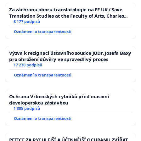
Za záchranu oboru translatologie na FF UK / Save
Translation Studies at the Faculty of Arts, Charles
University
8 177 podpisů
Oznámení o transparentnosti
Výzva k rezignaci ústavního soudce JUDr. Josefa Baxy
pro ohrožení důvěry ve spravedlivý proces
17 270 podpisů
Oznámení o transparentnosti
Ochrana Vrbenských rybníků před masivní
developerskou zástavbou
1 305 podpisů
Oznámení o transparentnosti
PETICE ZA RYCHLEJŠÍ A ÚČINNĚJŠÍ OCHRANU ZVÍŘAT