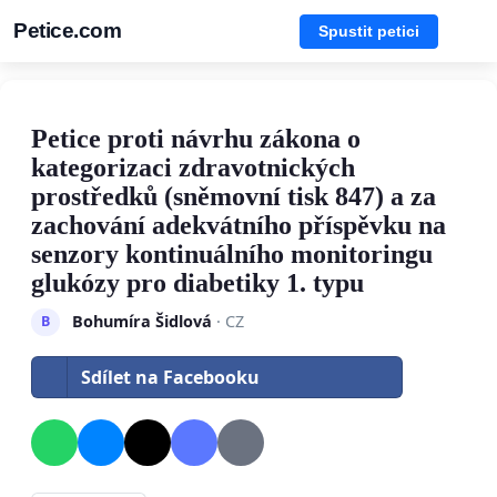
Petice.com
Spustit petici
Petice proti návrhu zákona o
kategorizaci zdravotnických
prostředků (sněmovní tisk 847) a za
zachování adekvátního příspěvku na
senzory kontinuálního monitoringu
glukózy pro diabetiky 1. typu
Bohumíra Šidlová
· CZ
B
Sdílet na Facebooku