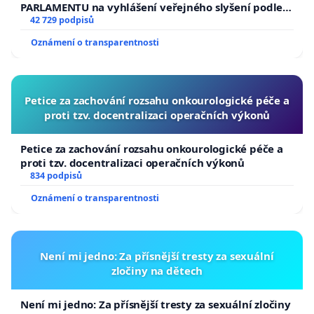
PARLAMENTU na vyhlášení veřejného slyšení podle §
144 jednacího řádu Senátu k návrhu na přijetí
42 729 podpisů
usnesení k podání ústavní žaloby na prezidenta
Oznámení o transparentnosti
republiky
Petice za zachování rozsahu onkourologické péče a
proti tzv. docentralizaci operačních výkonů
Petice za zachování rozsahu onkourologické péče a
proti tzv. docentralizaci operačních výkonů
834 podpisů
Oznámení o transparentnosti
Není mi jedno: Za přísnější tresty za sexuální
zločiny na dětech
Není mi jedno: Za přísnější tresty za sexuální zločiny