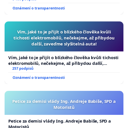
Oznámení o transparentnosti
Vím, jaké to je přijít o blízkého člověka kvůli
tichosti elektromobilů, nečekejme, až přibydou
další, zaveďme slyšitelná auta!
Vím, jaké to je přijít o blízkého člověka kvůli tichosti
elektromobilů, nečekejme, až přibydou další,
zaveďme slyšitelná auta!
257 podpisů
Oznámení o transparentnosti
Petice za demisi vlády Ing. Andreje Babiše, SPD a
Motoristů
Petice za demisi vlády Ing. Andreje Babiše, SPD a
Motoristů