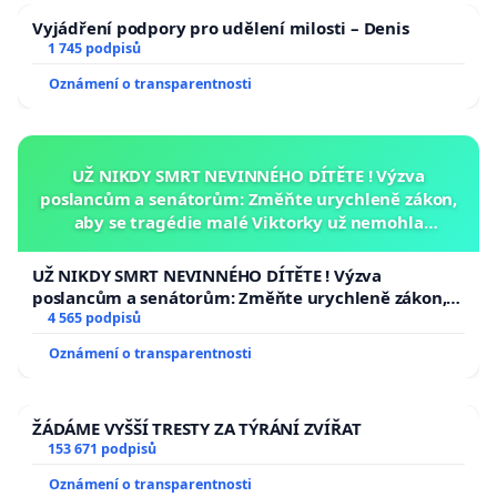
Vyjádření podpory pro udělení milosti – Denis
1 745 podpisů
Oznámení o transparentnosti
UŽ NIKDY SMRT NEVINNÉHO DÍTĚTE ! Výzva
poslancům a senátorům: Změňte urychleně zákon,
aby se tragédie malé Viktorky už nemohla
opakovat!
UŽ NIKDY SMRT NEVINNÉHO DÍTĚTE ! Výzva
poslancům a senátorům: Změňte urychleně zákon,
aby se tragédie malé Viktorky už nemohla opakovat!
4 565 podpisů
Oznámení o transparentnosti
ŽÁDÁME VYŠŠÍ TRESTY ZA TÝRÁNÍ ZVÍŘAT
153 671 podpisů
Oznámení o transparentnosti