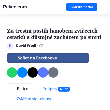
Petice.com
Spustit petici
Za trestní postih hanobení zvířecích
ostatků a důstojné zacházení po smrti
David Frodl
· CZ
D
Sdílet na Facebooku
Petice
Podpisy
6 022
Zvláštní viditelnost