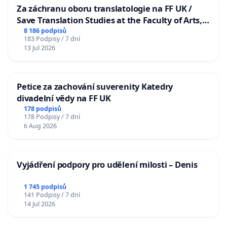
Za záchranu oboru translatologie na FF UK /
Save Translation Studies at the Faculty of Arts,
Charles University
8 186 podpisů
183 Podpisy / 7 dní
13 Jul 2026
Petice za zachování suverenity Katedry
divadelní vědy na FF UK
178 podpisů
178 Podpisy / 7 dní
6 Aug 2026
Vyjádření podpory pro udělení milosti – Denis
1 745 podpisů
141 Podpisy / 7 dní
14 Jul 2026