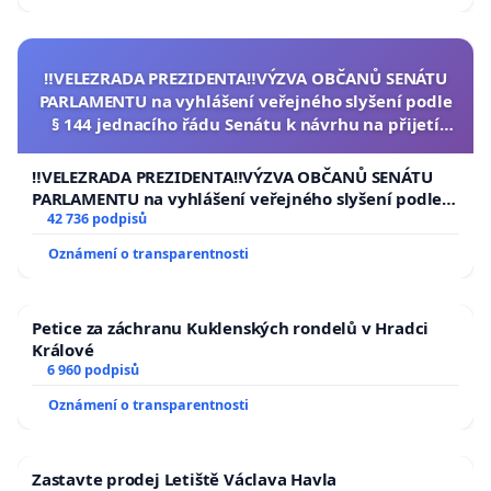
‼️VELEZRADA PREZIDENTA‼️VÝZVA OBČANŮ SENÁTU
PARLAMENTU na vyhlášení veřejného slyšení podle
§ 144 jednacího řádu Senátu k návrhu na přijetí
usnesení k podání ústavní žaloby na prezidenta
republiky
‼️VELEZRADA PREZIDENTA‼️VÝZVA OBČANŮ SENÁTU
PARLAMENTU na vyhlášení veřejného slyšení podle §
144 jednacího řádu Senátu k návrhu na přijetí
42 736 podpisů
usnesení k podání ústavní žaloby na prezidenta
Oznámení o transparentnosti
republiky
Petice za záchranu Kuklenských rondelů v Hradci
Králové
6 960 podpisů
Oznámení o transparentnosti
Zastavte prodej Letiště Václava Havla