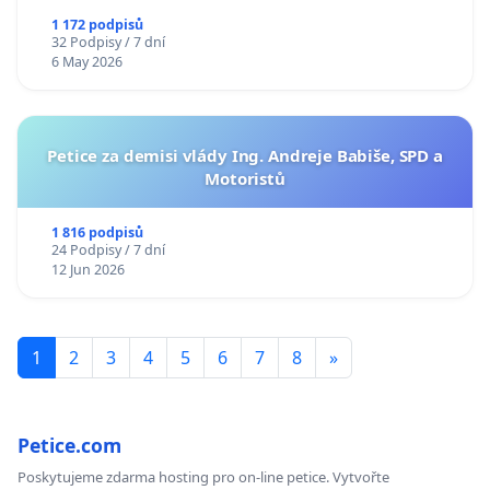
1 172 podpisů
32 Podpisy / 7 dní
6 May 2026
Petice za demisi vlády Ing. Andreje Babiše, SPD a
Motoristů
1 816 podpisů
24 Podpisy / 7 dní
12 Jun 2026
1
2
3
4
5
6
7
8
»
Petice.com
Poskytujeme zdarma hosting pro on-line petice. Vytvořte