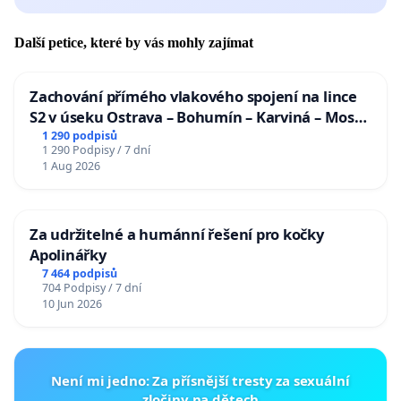
Další petice, které by vás mohly zajímat
Zachování přímého vlakového spojení na lince
S2 v úseku Ostrava – Bohumín – Karviná – Mosty
u Jablunkova
1 290 podpisů
1 290 Podpisy / 7 dní
1 Aug 2026
Za udržitelné a humánní řešení pro kočky
Apolinářky
7 464 podpisů
704 Podpisy / 7 dní
10 Jun 2026
Není mi jedno: Za přísnější tresty za sexuální
zločiny na dětech