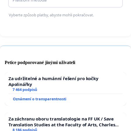
Vyberte způsob platby, abyste mohli pokračovat.
Petice podporované jinými uživateli
Za udržitelné a humánní řešení pro kočky
Apolinářky
7 464 podpisů
Oznámení o transparentnosti
Za záchranu oboru translatologie na FF UK / Save
Translation Studies at the Faculty of Arts, Charles
University
8 186 podpisů