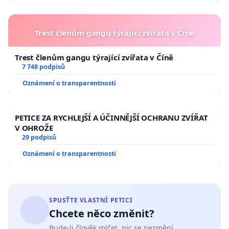
Trest členům gangu týrající zvířata v Číně
Trest členům gangu týrající zvířata v Číně
7 748 podpisů
Oznámení o transparentnosti
PETICE ZA RYCHLEJŠÍ A ÚČINNĚJŠÍ OCHRANU ZVÍŘAT
V OHROŽE
29 podpisů
Oznámení o transparentnosti
SPUSŤTE VLASTNÍ PETICI
Chcete něco změnit?
Bude-li člověk mlčet, nic se nezmění.