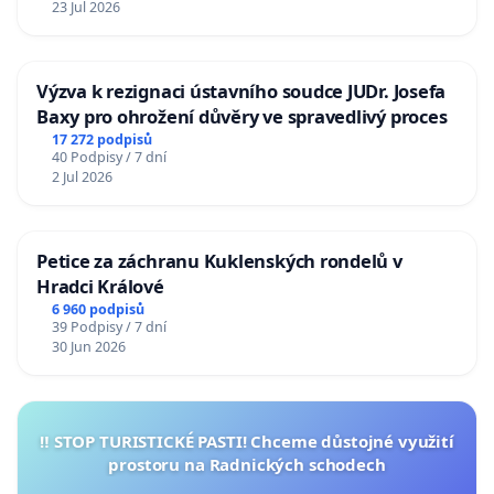
23 Jul 2026
Výzva k rezignaci ústavního soudce JUDr. Josefa
Baxy pro ohrožení důvěry ve spravedlivý proces
17 272 podpisů
40 Podpisy / 7 dní
2 Jul 2026
Petice za záchranu Kuklenských rondelů v
Hradci Králové
6 960 podpisů
39 Podpisy / 7 dní
30 Jun 2026
‼️ STOP TURISTICKÉ PASTI! Chceme důstojné využití
prostoru na Radnických schodech