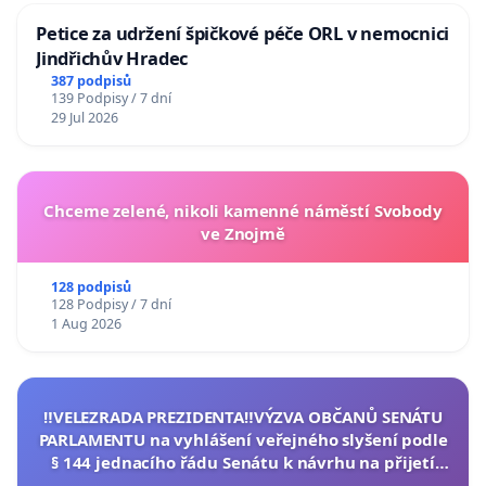
Petice za udržení špičkové péče ORL v nemocnici
Jindřichův Hradec
387 podpisů
139 Podpisy / 7 dní
29 Jul 2026
Chceme zelené, nikoli kamenné náměstí Svobody
ve Znojmě
128 podpisů
128 Podpisy / 7 dní
1 Aug 2026
‼️VELEZRADA PREZIDENTA‼️VÝZVA OBČANŮ SENÁTU
PARLAMENTU na vyhlášení veřejného slyšení podle
§ 144 jednacího řádu Senátu k návrhu na přijetí
usnesení k podání ústavní žaloby na prezidenta