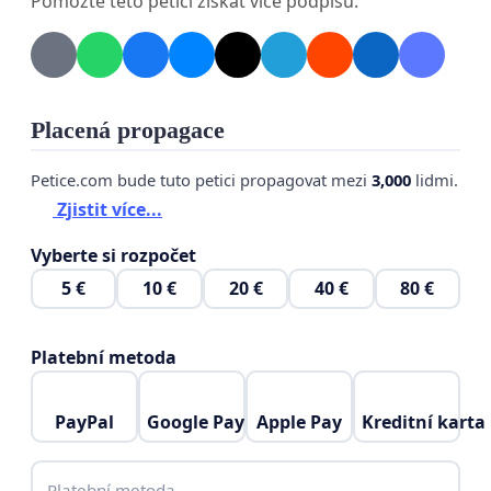
Pomozte této petici získat více podpisů.
Věříme, že společnost, která si nedokáže chránit
své nejslabší členy – ať už jde o zvířata nebo lidi –
Placená propagace
ztrácí svou lidskost. Požadujeme změnu.
Petice.com bude tuto petici propagovat mezi
3,000
lidmi.
Zjistit více...
Vyberte si rozpočet
5 €
10 €
20 €
40 €
80 €
Platební metoda
PayPal
Google Pay
Apple Pay
Kreditní karta
Platební metoda