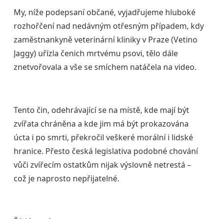
My, níže podepsaní občané, vyjadřujeme hluboké
rozhořčení nad nedávným otřesným případem, kdy
zaměstnankyně veterinární kliniky v Praze (Vetino
Jaggy) uřízla čenich mrtvému psovi, tělo dále
znetvořovala a vše se smíchem natáčela na video.
Tento čin, odehrávající se na místě, kde mají být
zvířata chráněna a kde jim má být prokazována
úcta i po smrti, překročil veškeré morální i lidské
hranice. Přesto česká legislativa podobné chování
vůči zvířecím ostatkům nijak výslovně netrestá –
což je naprosto nepřijatelné.