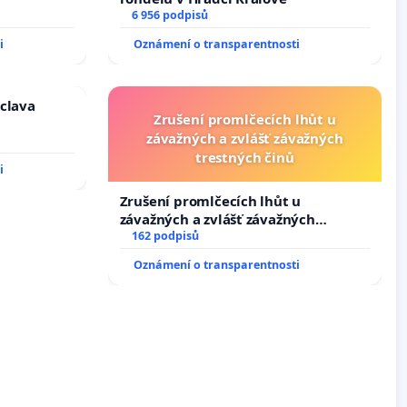
6 956 podpisů
i
Oznámení o transparentnosti
áclava
Zrušení promlčecích lhůt u
závažných a zvlášť závažných
trestných činů
i
Zrušení promlčecích lhůt u
závažných a zvlášť závažných
trestných činů
162 podpisů
Oznámení o transparentnosti