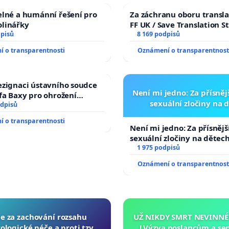
elné a humánní řešení pro
Za záchranu oboru transla
olinářky
FF UK / Save Translation S
dpisů
the Faculty of Arts, Charle
8 169 podpisů
University
 o transparentnosti
Oznámení o transparentnost
ezignaci ústavního soudce
Není mi jedno: Za přísnějš
efa Baxy pro ohrožení
sexuální zločiny na 
 spravedlivý proces
odpisů
 o transparentnosti
Není mi jedno: Za přísnější
sexuální zločiny na dětec
1 975 podpisů
Oznámení o transparentnost
ce za zachování rozsahu
UŽ NIKDY SMRT NEVINNÉ
logické péče a proti tzv.
! Výzva poslancům a se