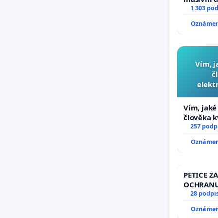
1 303 po
Oznámení
Vím, j
č
elekt
přibydou
Vím, jaké 
člověka k
nečekejme
257 podp
zaveďme s
Oznámení
PETICE ZA
OCHRANU
28 podpi
Oznámení