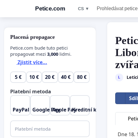
Petice.com
Prohledávat petice
CS ▼
Placená propagace
Peti
Petice.com bude tuto petici
Libo
propagovat mezi
3,000
lidmi.
zvíř
Zjistit více...
5 €
10 €
20 €
40 €
80 €
Leti
L
Platební metoda
Sdí
PayPal
Google Pay
Apple Pay
Kreditní karta
Peti
Platební metoda
Dne 18. 