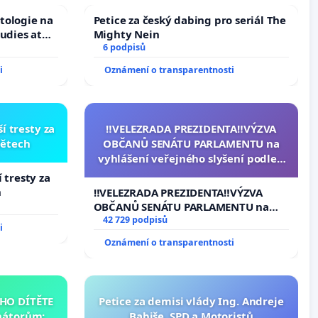
tologie na
Petice za český dabing pro seriál The
tudies at
Mighty Nein
s
6 podpisů
i
Oznámení o transparentnosti
í tresty za
‼️VELEZRADA PREZIDENTA‼️VÝZVA
dětech
OBČANŮ SENÁTU PARLAMENTU na
vyhlášení veřejného slyšení podle §
144 jednacího řádu Senátu k
 tresty za
návrhu na přijetí usnesení k podání
h
‼️VELEZRADA PREZIDENTA‼️VÝZVA
ústavní žaloby na prezidenta
OBČANŮ SENÁTU PARLAMENTU na
republiky
vyhlášení veřejného slyšení podle §
42 729 podpisů
i
144 jednacího řádu Senátu k návrhu
Oznámení o transparentnosti
na přijetí usnesení k podání ústavní
žaloby na prezidenta republiky
HO DÍTĚTE
Petice za demisi vlády Ing. Andreje
nátorům:
Babiše, SPD a Motoristů