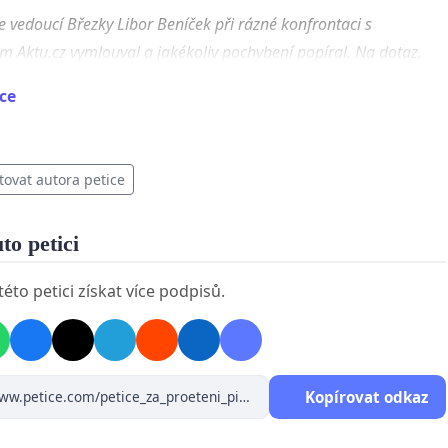
e vedoucí Březky Libor Beníček při rázné konfrontaci s
m Aktu.cz vymlouval a jakékoliv pochybení popíral. Na dotaz,
elil i tchoře tmavého, řekl, že šlo o kunu. A to i přes své
ce
lské vzdělání a znalosti a letité zkušenosti lesníka. To mu však
i jeho nadřízený Vít Šrámek, který následně potvrdil, že se
 tchoře."
tovat autora petice
, DOKAŽTE ZE VÁM TAKOVÝ KONEC NENÍ JEDNO!
e petici a dokažte, že nebudeme jen přihlížet ignoraci
uto petici
ného zákona!
éto petici získat více podpisů.
Kopírovat odkaz