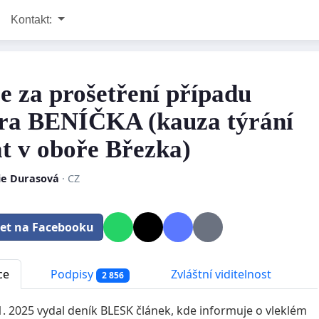
Kontakt:
ce za prošetření případu
ra BENÍČKA (kauza týrání
at v oboře Březka)
cie Durasová
· CZ
let na Facebooku
ce
Podpisy
Zvláštní viditelnost
2 856
1. 2025 vydal deník BLESK článek, kde informuje o vleklém