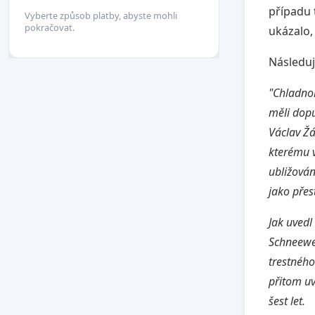
případu 
Vyberte způsob platby, abyste mohli
pokračovat.
ukázalo,
Následují
"Chladnokr
měli dopu
Václav Žá
kterému v
ubližován
jako přes
Jak uvedl
Schneewei
trestného
přitom uv
šest let.