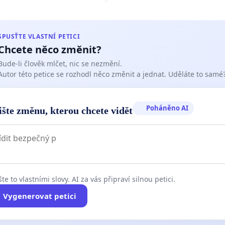
SPUSŤTE VLASTNÍ PETICI
Chcete něco změnit?
Bude-li člověk mlčet, nic se nezmění.
Autor této petice se rozhodl něco změnit a jednat. Uděláte to samé
Poháněno AI
ište změnu, kterou chcete vidět
te to vlastními slovy. AI za vás připraví silnou petici.
Vygenerovat petici