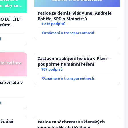
, aby se
už nemohla
Petice za demisi vlády Ing. Andreje
Babiše, SPD a Motoristů
 DÍTĚTE !
1 816 podpisů
orům:
aby se
Oznámení o transparentnosti
ž nemohla
i
Zastavme zabíjení holubů v Plzni –
ící zvířata
podpořme humánní řešení
787 podpisů
Oznámení o transparentnosti
í zvířata v
i
TÝRÁNÍ
Petice za záchranu Kuklenských
rondelů v Hradci Králové