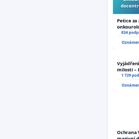
docentr
Petice za
onkourolo
docentral
834 podp
Oznámení
Vyjádření
milosti –
1 729 po
Oznámení
Ochrana 
masivní 