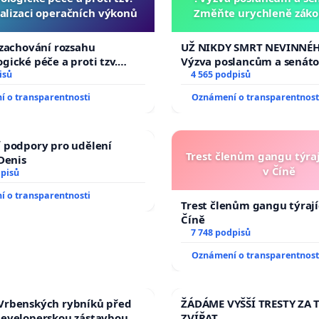
alizaci operačních výkonů
Změňte urychleně zákon
tragédie malé Viktorky 
opakovat!
 zachování rozsahu
UŽ NIKDY SMRT NEVINNÉHO
gické péče a proti tzv.
Výzva poslancům a senát
izaci operačních výkonů
isů
Změňte urychleně zákon, 
4 565 podpisů
tragédie malé Viktorky u
 o transparentnosti
Oznámení o transparentnost
opakovat!
 podpory pro udělení
Trest členům gangu týraj
 Denis
v Číně
dpisů
 o transparentnosti
Trest členům gangu týrajíc
Číně
7 748 podpisů
Oznámení o transparentnost
Vrbenských rybníků před
ŽÁDÁME VYŠŠÍ TRESTY ZA 
developerskou zástavbou
ZVÍŘAT