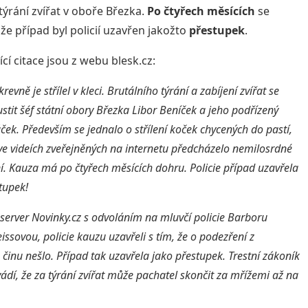
týrání zvířat v oboře Březka.
Po čtyřech měsících
se
 že případ byl policií uzavřen jakožto
přestupek
.
cí citace jsou z webu blesk.cz:
evně je střílel v kleci. Brutálního týrání a zabíjení zvířat se
stit šéf státní obory Březka Libor Beníček a jeho podřízený
ček. Především se jednalo o střílení koček chycených do pastí,
e videích zveřejněných na internetu předcházelo nemilosrdné
í. Kauza má po čtyřech měsících dohru. Policie případ uzavřela
tupek!
 server Novinky.cz s odvoláním na mluvčí policie Barboru
ssovou, policie kauzu uzavřeli s tím, že o podezření z
 činu nešlo. Případ tak uzavřela jako přestupek. Trestní zákoník
ádí, že za týrání zvířat může pachatel skončit za mřížemi až na