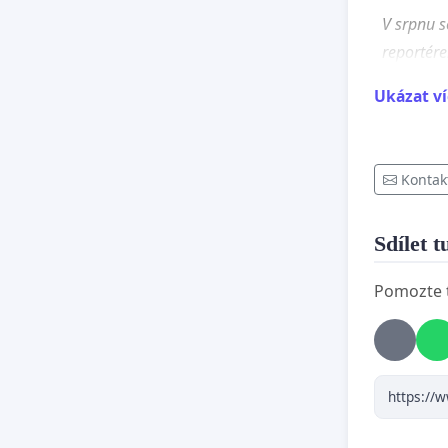
V srpnu s
reportére
proč zastř
Ukázat ví
vysokoško
vyvrátil 
jednalo o
Kontak
PROSÍM
Podepišt
Sdílet t
jasně da
Pomozte t