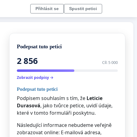
Přihlásit se
Spustit petici
Podepsat tuto petici
2 856
Cíl: 5 000
Zobrazit podpisy →
Podepsat tuto petici
Podpisem souhlasím s tím, že
Leticie
Durasová
, jako tvůrce petice, uvidí údaje,
které v tomto formuláři poskytnu.
Následující informace nebudeme veřejně
zobrazovat online: E-mailová adresa,