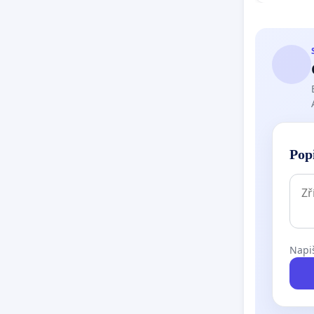
Pop
Napiš