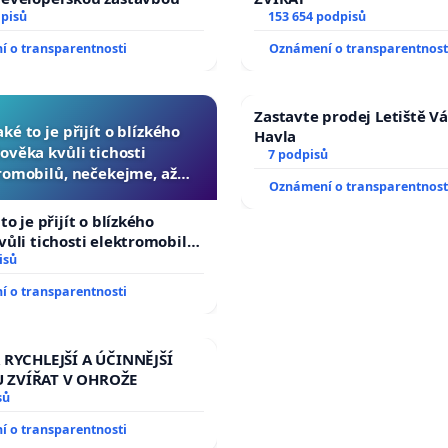
dpisů
153 654 podpisů
 o transparentnosti
Oznámení o transparentnost
Zastavte prodej Letiště V
aké to je přijít o blízkého
Havla
lověka kvůli tichosti
7 podpisů
romobilů, nečekejme, až
Oznámení o transparentnost
 další, zaveďme slyšitelná
auta!
to je přijít o blízkého
vůli tichosti elektromobilů,
, až přibydou další,
isů
lyšitelná auta!
 o transparentnosti
 RYCHLEJŠÍ A ÚČINNĚJŠÍ
 ZVÍŘAT V OHROŽE
sů
 o transparentnosti