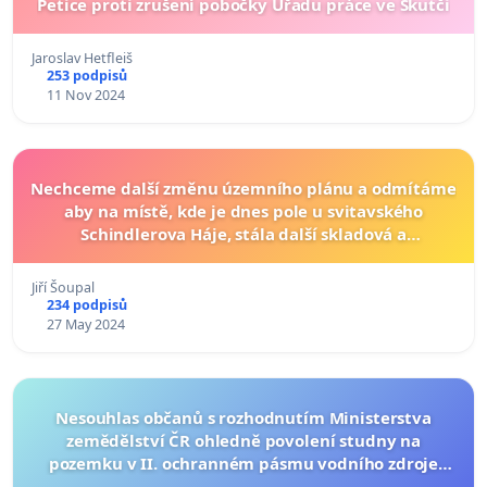
Petice proti zrušení pobočky Úřadu práce ve Skutči
Jaroslav Hetfleiš
253 podpisů
11 Nov 2024
Nechceme další změnu územního plánu a odmítáme
aby na místě, kde je dnes pole u svitavského
Schindlerova Háje, stála další skladová a
hospodářská budova.
Jiří Šoupal
234 podpisů
27 May 2024
Nesouhlas občanů s rozhodnutím Ministerstva
zemědělství ČR ohledně povolení studny na
pozemku v II. ochranném pásmu vodního zdroje
městských studní v oblasti Koloděje, Mnichovice u