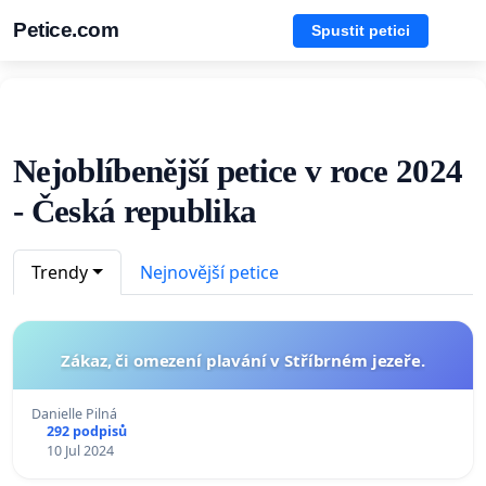
Petice.com
Spustit petici
Nejoblíbenější petice v roce 2024
- Česká republika
Trendy
Nejnovější petice
Zákaz, či omezení plavání v Stříbrném jezeře.
Danielle Pilná
292 podpisů
10 Jul 2024