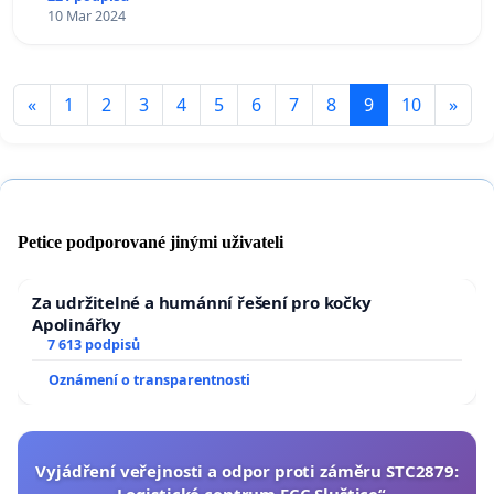
10 Mar 2024
«
1
2
3
4
5
6
7
8
9
10
»
Petice podporované jinými uživateli
Za udržitelné a humánní řešení pro kočky
Apolinářky
7 613 podpisů
Oznámení o transparentnosti
Vyjádření veřejnosti a odpor proti záměru STC2879: