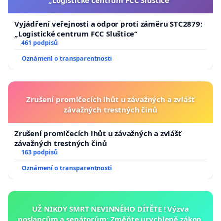
„Logistické centrum FCC Sluštice“
Vyjádření veřejnosti a odpor proti záměru STC2879:
„Logistické centrum FCC Sluštice“
461 podpisů
Oznámení o transparentnosti
Zrušení promlčecích lhůt u závažných a zvlášť
závažných trestných činů
Zrušení promlčecích lhůt u závažných a zvlášť
závažných trestných činů
163 podpisů
Oznámení o transparentnosti
UŽ NIKDY SMRT NEVINNÉHO DÍTĚTE ! Výzva
poslancům a senátorům: Změňte urychleně zákon,