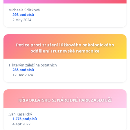
Michaela Šrůtková
293 podpisů
2 May 2024
Petice proti zrušení lůžkového onkologického
oddělení Trutnovské nemocnice
Ti kterým záleží na ostatních
285 podpisů
12 Dec 2024
KŘIVOKLÁTSKO SI NÁRODNÍ PARK ZASLOUŽÍ
Ivan Kasalický
1 275 podpisů
4 Apr 2022