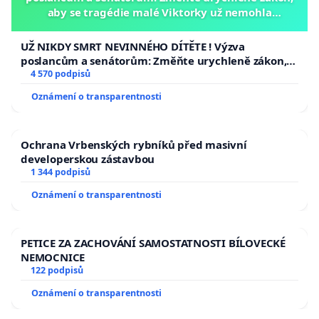
aby se tragédie malé Viktorky už nemohla
opakovat!
UŽ NIKDY SMRT NEVINNÉHO DÍTĚTE ! Výzva
poslancům a senátorům: Změňte urychleně zákon,
aby se tragédie malé Viktorky už nemohla opakovat!
4 570 podpisů
Oznámení o transparentnosti
Ochrana Vrbenských rybníků před masivní
developerskou zástavbou
1 344 podpisů
Oznámení o transparentnosti
PETICE ZA ZACHOVÁNÍ SAMOSTATNOSTI BÍLOVECKÉ
NEMOCNICE
122 podpisů
Oznámení o transparentnosti