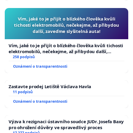
Vím, jaké to je přijít o blízkého člověka kvůli
tichosti elektromobilů, nečekejme, až přibydou
další, zaveďme slyšitelná auta!
Vím, jaké to je přijít o blízkého člověka kvůli tichosti
elektromobilů, nečekejme, až přibydou další,
zaveďme slyšitelná auta!
258 podpisů
Oznámení o transparentnosti
Zastavte prodej Letiště Václava Havla
11 podpisů
Oznámení o transparentnosti
Výzva k rezignaci ústavního soudce JUDr. Josefa Baxy
pro ohrožení důvěry ve spravedlivý proces
17 277 podpisů