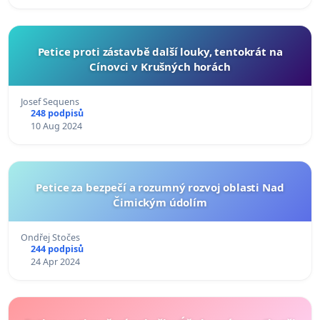
Petice proti zástavbě další louky, tentokrát na
Cínovci v Krušných horách
Josef Sequens
248 podpisů
10 Aug 2024
Petice za bezpečí a rozumný rozvoj oblasti Nad
Čimickým údolím
Ondřej Stočes
244 podpisů
24 Apr 2024