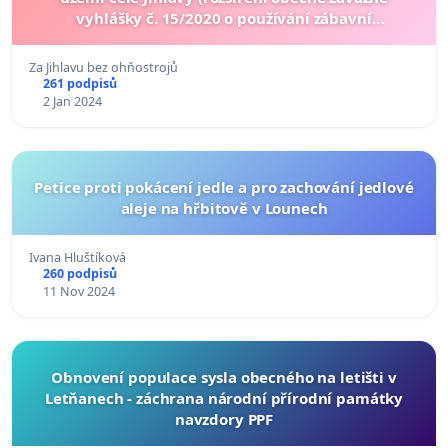
vyhlášky č. 15/2020 o používání zábavní
pyrotechniky)
Za Jihlavu bez ohňostrojů
261 podpisů
2 Jan 2024
Petice proti pokácení jedle a pro zachování jedlové
aleje na hřbitově v Lounech
Ivana Hluštíková
260 podpisů
11 Nov 2024
Obnovení populace sysla obecného na letišti v
Letňanech - záchrana národní přírodní památky
navzdory PPF