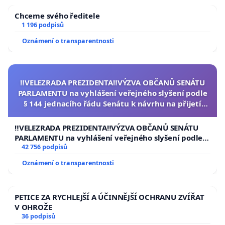
Chceme svého ředitele
1 196 podpisů
Oznámení o transparentnosti
‼️VELEZRADA PREZIDENTA‼️VÝZVA OBČANŮ SENÁTU
PARLAMENTU na vyhlášení veřejného slyšení podle
§ 144 jednacího řádu Senátu k návrhu na přijetí
usnesení k podání ústavní žaloby na prezidenta
republiky
‼️VELEZRADA PREZIDENTA‼️VÝZVA OBČANŮ SENÁTU
PARLAMENTU na vyhlášení veřejného slyšení podle §
144 jednacího řádu Senátu k návrhu na přijetí
42 756 podpisů
usnesení k podání ústavní žaloby na prezidenta
Oznámení o transparentnosti
republiky
PETICE ZA RYCHLEJŠÍ A ÚČINNĚJŠÍ OCHRANU ZVÍŘAT
V OHROŽE
36 podpisů