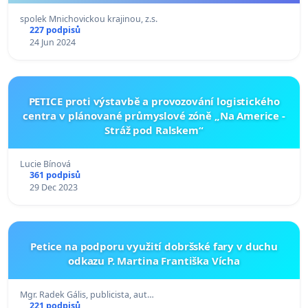
Říčan
spolek Mnichovickou krajinou, z.s.
227 podpisů
24 Jun 2024
PETICE proti výstavbě a provozování logistického
centra v plánované průmyslové zóně „Na Americe -
Stráž pod Ralskem“
Lucie Bínová
361 podpisů
29 Dec 2023
Petice na podporu využití dobršské fary v duchu
odkazu P. Martina Františka Vícha
Mgr. Radek Gális, publicista, aut…
221 podpisů