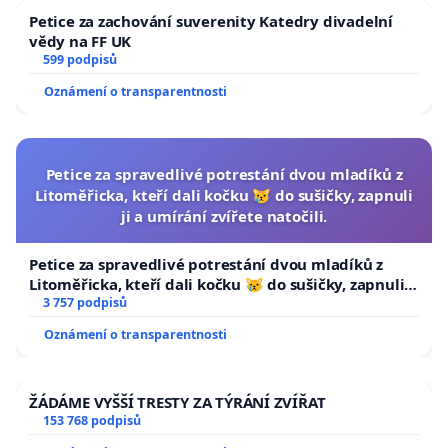
Petice za zachování suverenity Katedry divadelní
vědy na FF UK
599 podpisů
Oznámení o transparentnosti
Petice za spravedlivé potrestání dvou mladíků z
Litoměřicka, kteří dali kočku 😿 do sušičky, zapnuli
ji a umírání zvířete natočili.
Petice za spravedlivé potrestání dvou mladíků z
Litoměřicka, kteří dali kočku 😿 do sušičky, zapnuli ji
a umírání zvířete natočili.
3 757 podpisů
Oznámení o transparentnosti
ŽÁDÁME VYŠŠÍ TRESTY ZA TÝRÁNÍ ZVÍŘAT
153 768 podpisů