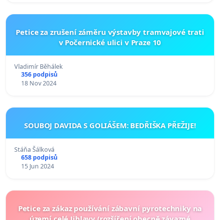
Petice za zrušení záměru výstavby tramvajové trati
v Počernické ulici v Praze 10
Vladimír Běhálek
356 podpisů
18 Nov 2024
SOUBOJ DAVIDA S GOLIÁŠEM: BEDŘIŠKA PŘEŽIJE!
Stáňa Šálková
658 podpisů
15 Jun 2024
Petice za zákaz používání zábavní pyrotechniky na
území celé Jihlavy (rozšíření obecně závazné