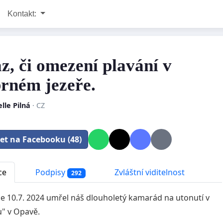
Kontakt:
z, či omezení plavání v
brném jezeře.
lle Pilná
· CZ
let na Facebooku (48)
ce
Podpisy
Zvláštní viditelnost
292
e 10.7. 2024 umřel náš dlouholetý kamarád na utonutí v
u" v Opavě.