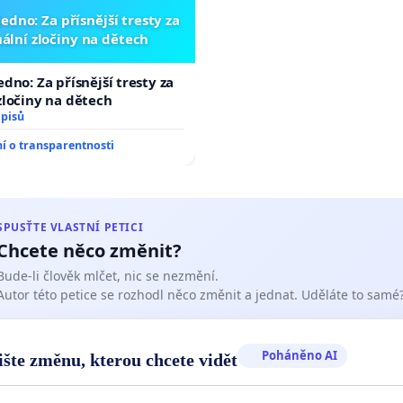
edno: Za přísnější tresty za
ální zločiny na dětech
edno: Za přísnější tresty za
zločiny na dětech
dpisů
 o transparentnosti
SPUSŤTE VLASTNÍ PETICI
Chcete něco změnit?
Bude-li člověk mlčet, nic se nezmění.
Autor této petice se rozhodl něco změnit a jednat. Uděláte to samé
Poháněno AI
ište změnu, kterou chcete vidět