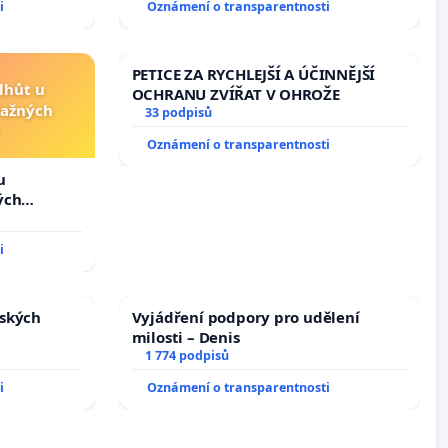
i
Oznámení o transparentnosti
PETICE ZA RYCHLEJŠÍ A ÚČINNĚJŠÍ
lhůt u
OCHRANU ZVÍŘAT V OHROŽE
važných
33 podpisů
Oznámení o transparentnosti
u
ých
i
nských
Vyjádření podpory pro udělení
milosti – Denis
1 774 podpisů
i
Oznámení o transparentnosti