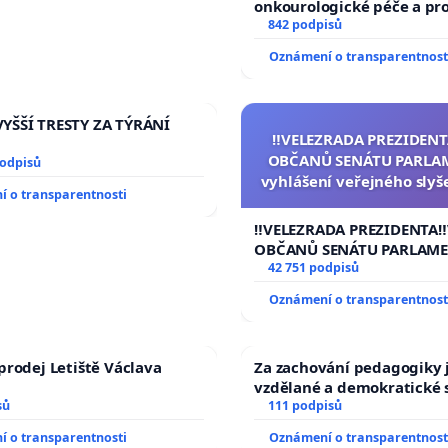
onkourologické péče a prot
docentralizaci operačníc
842 podpisů
Oznámení o transparentnost
YŠŠÍ TRESTY ZA TÝRÁNÍ
‼️VELEZRADA PREZIDENT
OBČANŮ SENÁTU PARLA
podpisů
vyhlášení veřejného slyš
 o transparentnosti
144 jednacího řádu S
návrhu na přijetí usnese
‼️VELEZRADA PREZIDENTA‼
ústavní žaloby na pre
OBČANŮ SENÁTU PARLAME
republiky
vyhlášení veřejného slyšen
42 751 podpisů
144 jednacího řádu Senát
Oznámení o transparentnost
na přijetí usnesení k podá
žaloby na prezidenta repu
prodej Letiště Václava
Za zachování pedagogiky j
vzdělané a demokratické 
sů
111 podpisů
 o transparentnosti
Oznámení o transparentnost