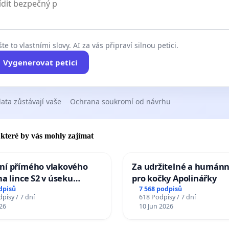
te to vlastními slovy. AI za vás připraví silnou petici.
Vygenerovat petici
ata zůstávají vaše
Ochrana soukromí od návrhu
, které by vás mohly zajímat
ní přímého vlakového
Za udržitelné a humánn
na lince S2 v úseku
pro kočky Apolinářky
– Bohumín – Karviná –
dpisů
7 568 podpisů
pisy / 7 dní
618 Podpisy / 7 dní
 Jablunkova
26
10 Jun 2026