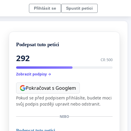
Přihlásit se
Spustit petici
Podepsat tuto petici
292
Cíl: 500
Zobrazit podpisy →
Pokračovat s Googlem
Pokud se před podpisem přihlásíte, budete moci
svůj podpis později upravit nebo odstranit.
NEBO
Podepsat tuto petici