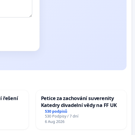
í řešení
Petice za zachování suverenity
Katedry divadelní vědy na FF UK
530 podpisů
530 Podpisy / 7 dní
6 Aug 2026