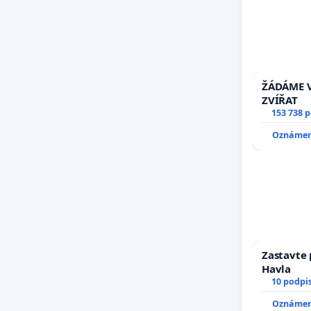
ŽÁDÁME V
ZVÍŘAT
153 738 
Oznámení
Zastavte 
Havla
10 podpi
Oznámení