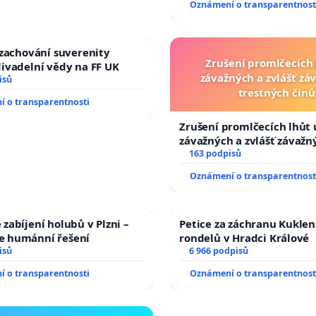
Oznámení o transparentnost
 zachování suverenity
Zrušení promlčecích 
ivadelní vědy na FF UK
závažných a zvlášť zá
isů
trestných činů
 o transparentnosti
Zrušení promlčecích lhůt 
závažných a zvlášť závažn
trestných činů
163 podpisů
Oznámení o transparentnost
zabíjení holubů v Plzni –
Petice za záchranu Kukle
 humánní řešení
rondelů v Hradci Králové
isů
6 966 podpisů
 o transparentnosti
Oznámení o transparentnost