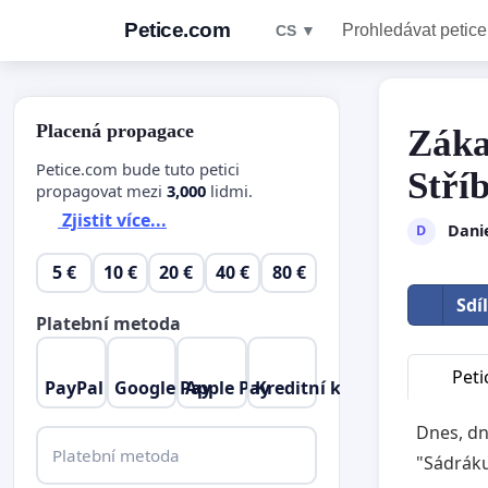
Petice.com
Prohledávat petice
CS ▼
Placená propagace
Záka
Petice.com bude tuto petici
Stří
propagovat mezi
3,000
lidmi.
Zjistit více...
Danie
D
5 €
10 €
20 €
40 €
80 €
Sdí
Platební metoda
Peti
PayPal
Google Pay
Apple Pay
Kreditní karta
Dnes, dn
Platební metoda
"Sádrák