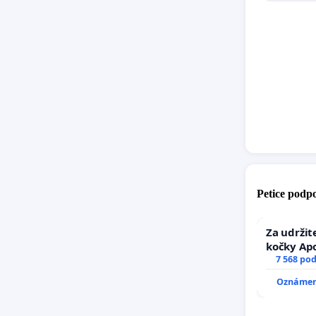
Petice podpo
Za udržit
kočky Ap
7 568 po
Oznámení