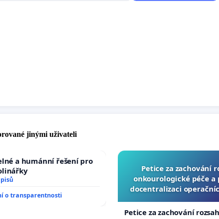
rované jinými uživateli
elné a humánní řešení pro
Petice za zachování 
olinářky
onkourologické péče a p
dpisů
docentralizaci operační
 o transparentnosti
Petice za zachování rozsa