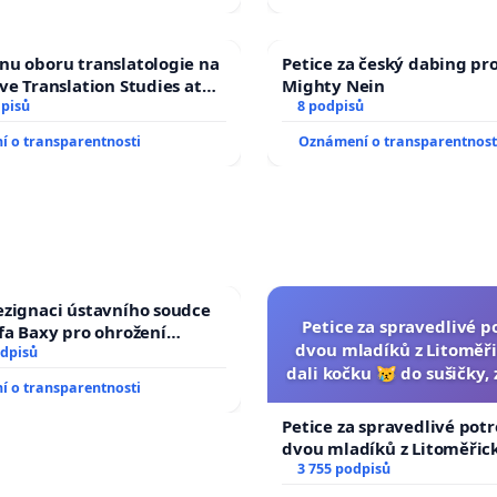
nu oboru translatologie na
Petice za český dabing pro
ave Translation Studies at
Mighty Nein
ty of Arts, Charles
dpisů
8 podpisů
y
 o transparentnosti
Oznámení o transparentnost
ezignaci ústavního soudce
Petice za spravedlivé p
efa Baxy pro ohrožení
dvou mladíků z Litoměři
 spravedlivý proces
odpisů
dali kočku 😿 do sušičky, 
 o transparentnosti
umírání zvířete nato
Petice za spravedlivé potr
dvou mladíků z Litoměřick
dali kočku 😿 do sušičky, z
3 755 podpisů
umírání zvířete natočili.