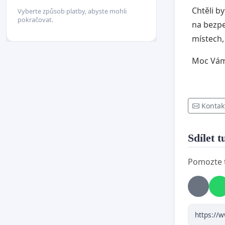
Chtěli b
Vyberte způsob platby, abyste mohli
pokračovat.
na bezpe
místech,
Moc Vám 
Kontak
Sdílet t
Pomozte t