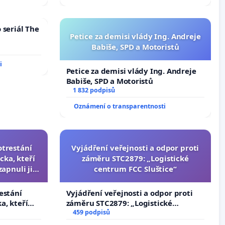
 seriál The
Petice za demisi vlády Ing. Andreje
Babiše, SPD a Motoristů
i
Petice za demisi vlády Ing. Andreje
Babiše, SPD a Motoristů
1 832 podpisů
Oznámení o transparentnosti
otrestání
Vyjádření veřejnosti a odpor proti
cka, kteří
záměru STC2879: „Logistické
zapnuli ji a
centrum FCC Sluštice“
čili.
estání
Vyjádření veřejnosti a odpor proti
a, kteří
záměru STC2879: „Logistické
apnuli ji a
centrum FCC Sluštice“
459 podpisů