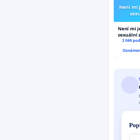
Není mi j
sexu
Není mi j
sexuální 
2 049 po
Oznámení
Pop