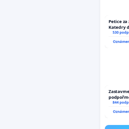
Petice za
Katedry d
530 podp
Oznámení
Zastavme 
podpořme
844 podp
Oznámení