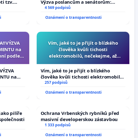
i tzv.
Výzva poslancům a senátorům:
h výkonů
Změňte urychleně zákon, aby se
4 569 podpisů
tragédie malé Viktorky už nemohla
i
Oznámení o transparentnosti
opakovat!
A‼️VÝZVA
Vím, jaké to je přijít o blízkého
MENTU na
člověka kvůli tichosti
ení podle §
elektromobilů, nečekejme, až
enátu k
přibydou další, zaveďme slyšitelná
ní k podání
auta!
️VÝZVA
Vím, jaké to je přijít o blízkého
zidenta
NTU na
člověka kvůli tichosti elektromobilů,
í podle §
nečekejme, až přibydou další,
257 podpisů
u k návrhu
zaveďme slyšitelná auta!
i
Oznámení o transparentnosti
ní ústavní
bliky
ako pilíře
Ochrana Vrbenských rybníků před
společnosti
masivní developerskou zástavbou
1 333 podpisů
i
Oznámení o transparentnosti