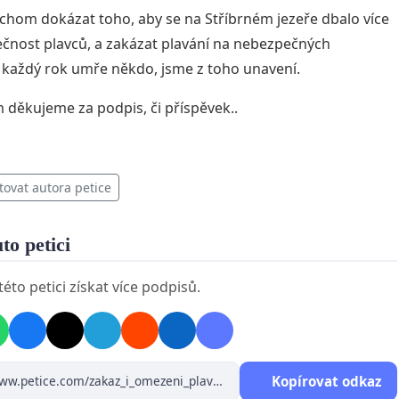
ychom dokázat toho, aby se na Stříbrném jezeře dbalo více
čnost plavců, a zakázat plavání na nebezpečných
 každý rok umře někdo, jsme z toho unavení.
děkujeme za podpis, či příspěvek..
tovat autora petice
uto petici
éto petici získat více podpisů.
Kopírovat odkaz