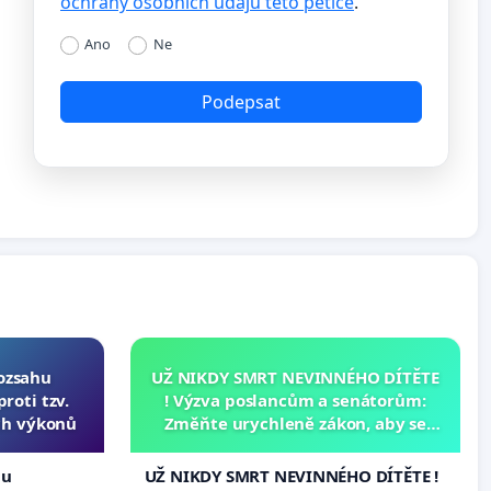
ochrany osobních údajů této petice
.
Ano
Ne
Podepsat
rozsahu
UŽ NIKDY SMRT NEVINNÉHO DÍTĚTE
roti tzv.
! Výzva poslancům a senátorům:
ch výkonů
Změňte urychleně zákon, aby se
tragédie malé Viktorky už nemohla
opakovat!
hu
UŽ NIKDY SMRT NEVINNÉHO DÍTĚTE !