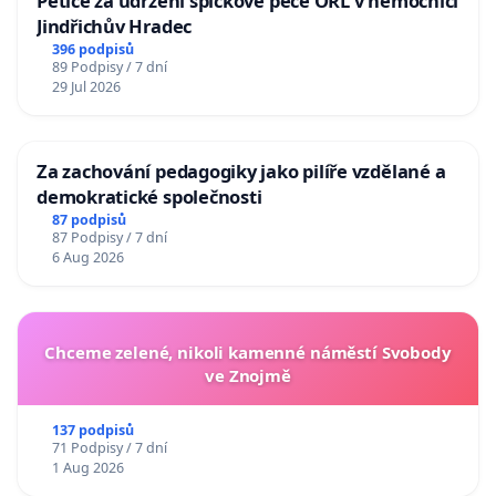
Petice za udržení špičkové péče ORL v nemocnici
Jindřichův Hradec
396 podpisů
89 Podpisy / 7 dní
29 Jul 2026
Za zachování pedagogiky jako pilíře vzdělané a
demokratické společnosti
87 podpisů
87 Podpisy / 7 dní
6 Aug 2026
Chceme zelené, nikoli kamenné náměstí Svobody
ve Znojmě
137 podpisů
71 Podpisy / 7 dní
1 Aug 2026