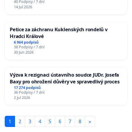
40 Podpisy / 7 dní
14 Jul 2026
Petice za záchranu Kuklenských rondelů v
Hradci Králové
6 964 podpisů
38 Podpisy / 7 dní
30 Jun 2026
Výzva k rezignaci ústavního soudce JUDr. Josefa
Baxy pro ohrožení důvěry ve spravedlivý proces
17 274 podpisů
36 Podpisy / 7 dní
2 Jul 2026
1
2
3
4
5
6
7
8
»