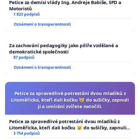
Petice za demisi vlády Ing. Andreje Babiše, SPD a
Motoristů
1 823 podpisů
Oznámení o transparentnosti
Za zachování pedagogiky jako pilíře vzdělané a
demokratické společnosti
87 podpisů
Oznámení o transparentnosti
Petice za spravedlivé potrestání dvou mladíků z
Litoměřicka, kteří dali kočku 😿 do sušičky, zapnuli
ji a umírání zvířete natočili.
Petice za spravedlivé potrestání dvou mladíků z
Litoměřicka, kteří dali kočku 😿 do sušičky, zapnuli ji
a umírání zvířete natočili.
3 754 podpisů