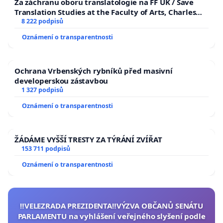
Za záchranu oboru translatologie na FF UK / Save
Translation Studies at the Faculty of Arts, Charles
University
8 222 podpisů
Oznámení o transparentnosti
Ochrana Vrbenských rybníků před masivní
developerskou zástavbou
1 327 podpisů
Oznámení o transparentnosti
ŽÁDÁME VYŠŠÍ TRESTY ZA TÝRÁNÍ ZVÍŘAT
153 711 podpisů
Oznámení o transparentnosti
‼️VELEZRADA PREZIDENTA‼️VÝZVA OBČANŮ SENÁTU
PARLAMENTU na vyhlášení veřejného slyšení podle