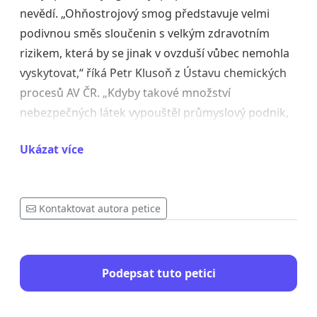
nevědí. „Ohňostrojový smog představuje velmi
podivnou směs sloučenin s velkým zdravotním
rizikem, která by se jinak v ovzduší vůbec nemohla
vyskytovat,“ říká Petr Klusoň z Ústavu chemických
procesů AV ČR. „Kdyby takové množství
nebezpečných látek vypouštěl průmyslový podnik,
čelil by soudnímu řízení a uzavření. Lidé ale tento
Ukázat více
podivný mix jedů a karcinogenních látek přímo
vdechují a o jeho nebezpečích nemají ani ponětí.“
Kontaktovat autora petice
Podle údajů České obchodní inspekce pochází velké
množství pyrotechniky z nelegálního prodeje. Vědci
upozorňují, že u takto nakoupených petard a raket
se často vyskytují i látky, které jsou v Evropské unii
Podepsat tuto petici
zakázané.