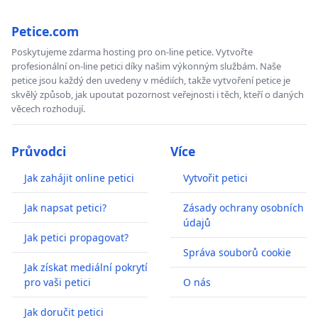
Petice.com
Poskytujeme zdarma hosting pro on-line petice. Vytvořte
profesionální on-line petici díky našim výkonným službám. Naše
petice jsou každý den uvedeny v médiích, takže vytvoření petice je
skvělý způsob, jak upoutat pozornost veřejnosti i těch, kteří o daných
věcech rozhodují.
Průvodci
Více
Jak zahájit online petici
Vytvořit petici
Jak napsat petici?
Zásady ochrany osobních
údajů
Jak petici propagovat?
Správa souborů cookie
Jak získat mediální pokrytí
pro vaši petici
O nás
Jak doručit petici