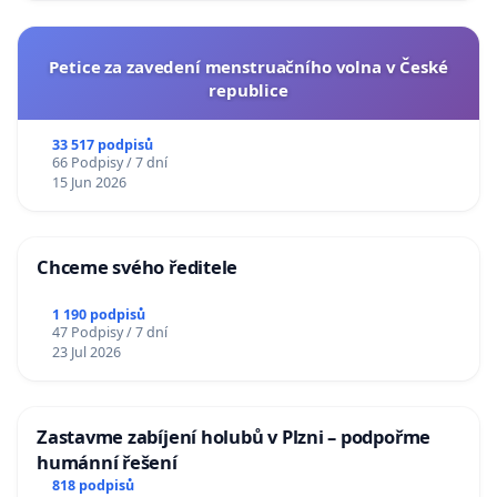
Petice za zavedení menstruačního volna v České
republice
33 517 podpisů
66 Podpisy / 7 dní
15 Jun 2026
Chceme svého ředitele
1 190 podpisů
47 Podpisy / 7 dní
23 Jul 2026
Zastavme zabíjení holubů v Plzni – podpořme
humánní řešení
818 podpisů