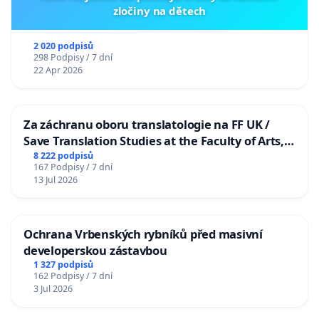
zločiny na dětech
2 020 podpisů
298 Podpisy / 7 dní
22 Apr 2026
Za záchranu oboru translatologie na FF UK /
Save Translation Studies at the Faculty of Arts,
Charles University
8 222 podpisů
167 Podpisy / 7 dní
13 Jul 2026
Ochrana Vrbenských rybníků před masivní
developerskou zástavbou
1 327 podpisů
162 Podpisy / 7 dní
3 Jul 2026