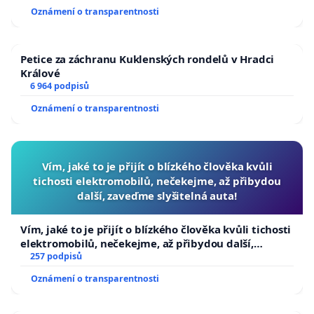
Oznámení o transparentnosti
Petice za záchranu Kuklenských rondelů v Hradci
Králové
6 964 podpisů
Oznámení o transparentnosti
Vím, jaké to je přijít o blízkého člověka kvůli
tichosti elektromobilů, nečekejme, až přibydou
další, zaveďme slyšitelná auta!
Vím, jaké to je přijít o blízkého člověka kvůli tichosti
elektromobilů, nečekejme, až přibydou další,
zaveďme slyšitelná auta!
257 podpisů
Oznámení o transparentnosti