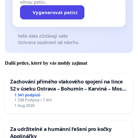
silnou petici.
Vygenerovat petici
Vaše data zůstávají vaše
Ochrana soukromí od návrhu
Další petice, které by vás mohly zajímat
Zachování přímého vlakového spojení na lince
S2 v úseku Ostrava – Bohumín – Karviná – Mosty
u Jablunkova
1 341 podpisů
1 338 Podpisy / 7 dní
1 Aug 2026
Za udržitelné a humánní řešení pro kočky
Apolinářky