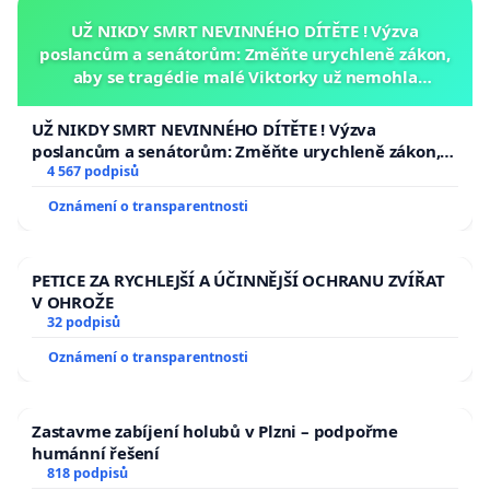
UŽ NIKDY SMRT NEVINNÉHO DÍTĚTE ! Výzva
poslancům a senátorům: Změňte urychleně zákon,
aby se tragédie malé Viktorky už nemohla
opakovat!
UŽ NIKDY SMRT NEVINNÉHO DÍTĚTE ! Výzva
poslancům a senátorům: Změňte urychleně zákon,
aby se tragédie malé Viktorky už nemohla opakovat!
4 567 podpisů
Oznámení o transparentnosti
PETICE ZA RYCHLEJŠÍ A ÚČINNĚJŠÍ OCHRANU ZVÍŘAT
V OHROŽE
32 podpisů
Oznámení o transparentnosti
Zastavme zabíjení holubů v Plzni – podpořme
humánní řešení
818 podpisů