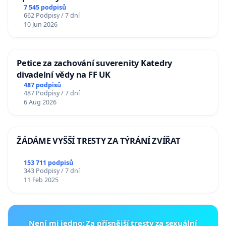
7 545 podpisů
662 Podpisy / 7 dní
10 Jun 2026
Petice za zachování suverenity Katedry
divadelní vědy na FF UK
487 podpisů
487 Podpisy / 7 dní
6 Aug 2026
ŽÁDÁME VYŠŠÍ TRESTY ZA TÝRÁNÍ ZVÍŘAT
153 711 podpisů
343 Podpisy / 7 dní
11 Feb 2025
Není mi jedno: Za přísnější tresty za sexuální