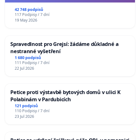
usnesení k podání ústavní žaloby na prezidenta
republiky
42 748 podpisů
117 Podpisy / 7 dní
19 May 2026
Spravedlnost pro Grejsí: žádáme důkladné a
nestranné vyšetření
1 680 podpisů
111 Podpisy / 7 dní
22 Jul 2026
Petice proti výstavbě bytových domů v ulici K
Polabinám v Pardubicích
121 podpisů
110 Podpisy / 7 dní
23 Jul 2026