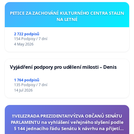
PETICE ZA ZACHOVÁNÍ KULTURNÍHO CENTRA STALIN
NA LETNÉ
2 722 podpisů
154 Podpisy / 7 dní
4 May 2026
Vyjádření podpory pro udělení milosti – Denis
1 764 podpisů
135 Podpisy / 7 dní
14 Jul 2026
‼️VELEZRADA PREZIDENTA‼️VÝZVA OBČANŮ SENÁTU
PARLAMENTU na vyhlášení veřejného slyšení podle
§ 144 jednacího řádu Senátu k návrhu na přijetí