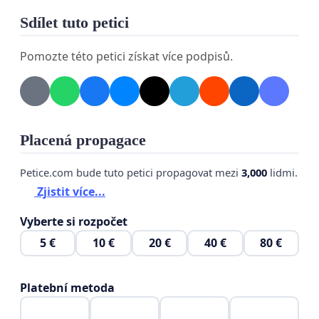
Kromě ochrany zdraví občanů Jihlavy a naší planety
Sdílet tuto petici
je dalším zásadním důvodem pro rozšíření výše
zmíněné vyhlášky i ochrana zvířat. Ohňostroje
Pomozte této petici získat více podpisů.
zvířatům způsobují obrovský stres, který v
nejhorších případech může vést až ke smrti.
Placená propagace
Petice.com bude tuto petici propagovat mezi
3,000
lidmi.
Zjistit více...
Vyberte si rozpočet
5 €
10 €
20 €
40 €
80 €
Platební metoda