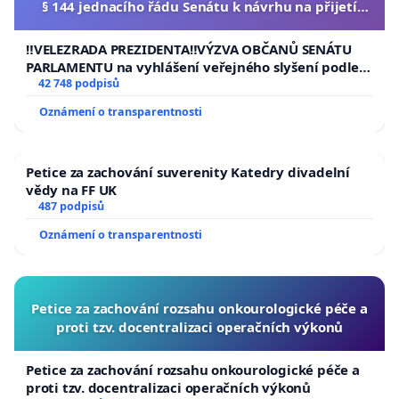
§ 144 jednacího řádu Senátu k návrhu na přijetí
usnesení k podání ústavní žaloby na prezidenta
republiky
‼️VELEZRADA PREZIDENTA‼️VÝZVA OBČANŮ SENÁTU
PARLAMENTU na vyhlášení veřejného slyšení podle §
144 jednacího řádu Senátu k návrhu na přijetí
42 748 podpisů
usnesení k podání ústavní žaloby na prezidenta
Oznámení o transparentnosti
republiky
Petice za zachování suverenity Katedry divadelní
vědy na FF UK
487 podpisů
Oznámení o transparentnosti
Petice za zachování rozsahu onkourologické péče a
proti tzv. docentralizaci operačních výkonů
Petice za zachování rozsahu onkourologické péče a
proti tzv. docentralizaci operačních výkonů