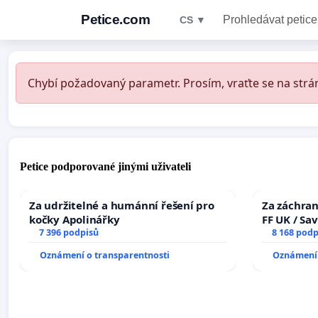
Petice.com
Prohledávat petice
CS ▼
Chybí požadovaný parametr. Prosím, vraťte se na strán
Petice podporované jinými uživateli
Za udržitelné a humánní řešení pro
Za záchran
kočky Apolinářky
FF UK / Sa
7 396 podpisů
the Faculty
8 168 podp
University
Oznámení o transparentnosti
Oznámení 