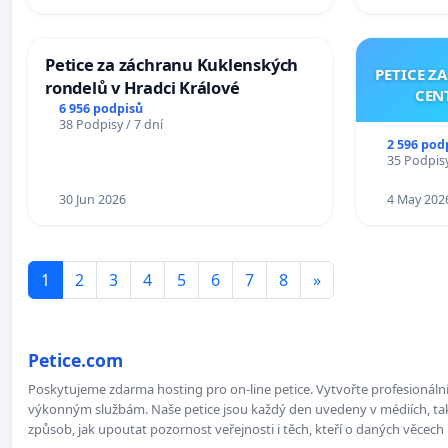
Petice za záchranu Kuklenských
PETICE Z
rondelů v Hradci Králové
CEN
6 956 podpisů
38 Podpisy / 7 dní
2 596 pod
35 Podpisy
30 Jun 2026
4 May 202
1
2
3
4
5
6
7
8
»
Petice.com
Poskytujeme zdarma hosting pro on-line petice. Vytvořte profesionální 
výkonným službám. Naše petice jsou každý den uvedeny v médiích, takž
způsob, jak upoutat pozornost veřejnosti i těch, kteří o daných věcech 