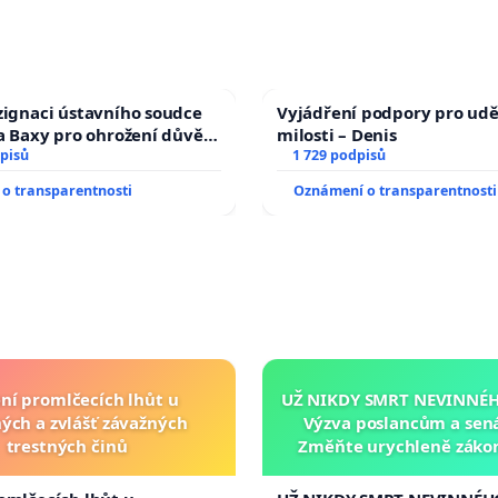
zignaci ústavního soudce
Vyjádření podpory pro udě
fa Baxy pro ohrožení důvěry
milosti – Denis
livý proces
pisů
1 729 podpisů
o transparentnosti
Oznámení o transparentnosti
ní promlčecích lhůt u
UŽ NIKDY SMRT NEVINNÉHO
ých a zvlášť závažných
Výzva poslancům a sen
trestných činů
Změňte urychleně zákon
tragédie malé Viktorky 
opakovat!