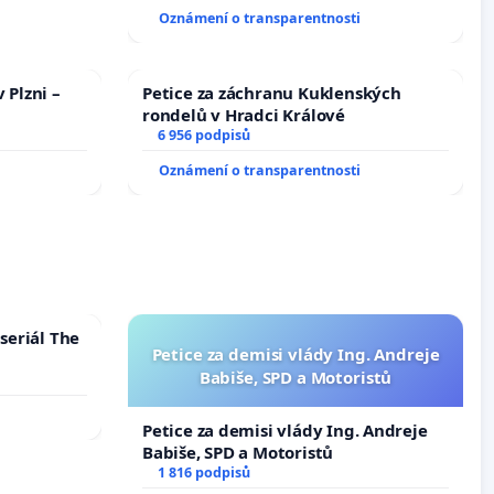
144 jednacího řádu Senátu k návrhu
Oznámení o transparentnosti
na přijetí usnesení k podání ústavní
žaloby na prezidenta republiky
 Plzni –
Petice za záchranu Kuklenských
rondelů v Hradci Králové
6 956 podpisů
Oznámení o transparentnosti
seriál The
Petice za demisi vlády Ing. Andreje
Babiše, SPD a Motoristů
Petice za demisi vlády Ing. Andreje
Babiše, SPD a Motoristů
1 816 podpisů