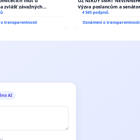
omlčecích lhůt u
UŽ NIKDY SMRT NEVINNÉHO
a zvlášť závažných
Výzva poslancům a senáto
činů
sů
Změňte urychleně zákon, a
4 565 podpisů
tragédie malé Viktorky už
o transparentnosti
Oznámení o transparentnosti
opakovat!
ěno AI
ci.