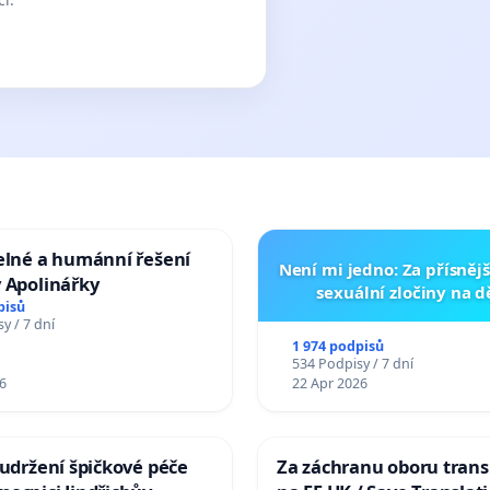
elné a humánní řešení
Není mi jedno: Za přísnějš
 Apolinářky
sexuální zločiny na 
pisů
y / 7 dní
1 974 podpisů
534 Podpisy / 7 dní
6
22 Apr 2026
 udržení špičkové péče
Za záchranu oboru trans