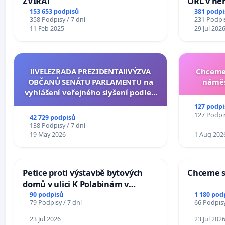
ZVÍŘAT
ORL v nem
Hradec
153 653 podpisů
381 podpi
358 Podpisy / 7 dní
231 Podpis
11 Feb 2025
29 Jul 202
‼️VELEZRADA PREZIDENTA‼️VÝZVA
Chceme 
OBČANŮ SENÁTU PARLAMENTU na
náměs
vyhlášení veřejného slyšení podle §
144 jednacího řádu Senátu k návrhu
127 podpi
na přijetí usnesení k podání ústavní
127 Podpis
42 729 podpisů
žaloby na prezidenta republiky
138 Podpisy / 7 dní
19 May 2026
1 Aug 202
Petice proti výstavbě bytových
Chceme s
domů v ulici K Polabinám v
Pardubicích
90 podpisů
1 180 pod
79 Podpisy / 7 dní
66 Podpisy
23 Jul 2026
23 Jul 202