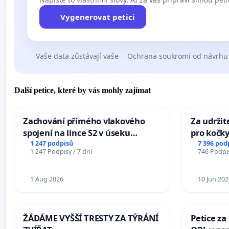
Vygenerovat petici
Vaše data zůstávají vaše
Ochrana soukromí od návrhu
Další petice, které by vás mohly zajímat
Zachování přímého vlakového
Za udržit
spojení na lince S2 v úseku
pro kočky
Ostrava – Bohumín – Karviná –
1 247 podpisů
7 396 pod
1 247 Podpisy / 7 dní
746 Podpis
Mosty u Jablunkova
1 Aug 2026
10 Jun 202
ŽÁDÁME VYŠŠÍ TRESTY ZA TÝRÁNÍ
Petice za