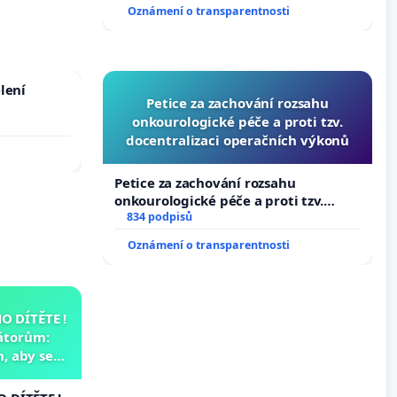
Oznámení o transparentnosti
lení
Petice za zachování rozsahu
onkourologické péče a proti tzv.
docentralizaci operačních výkonů
Petice za zachování rozsahu
onkourologické péče a proti tzv.
docentralizaci operačních výkonů
834 podpisů
Oznámení o transparentnosti
 DÍTĚTE !
átorům:
, aby se
už nemohla