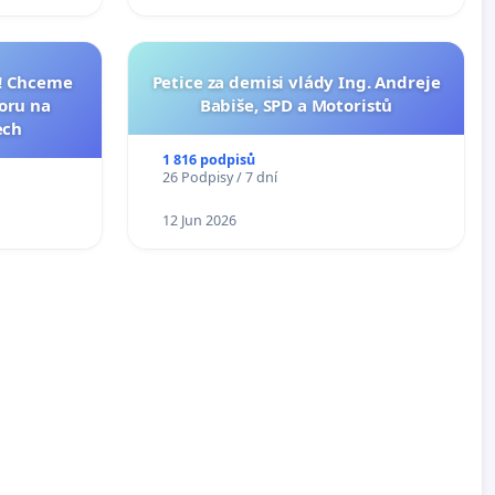
I! Chceme
Petice za demisi vlády Ing. Andreje
toru na
Babiše, SPD a Motoristů
ech
1 816 podpisů
26 Podpisy / 7 dní
12 Jun 2026