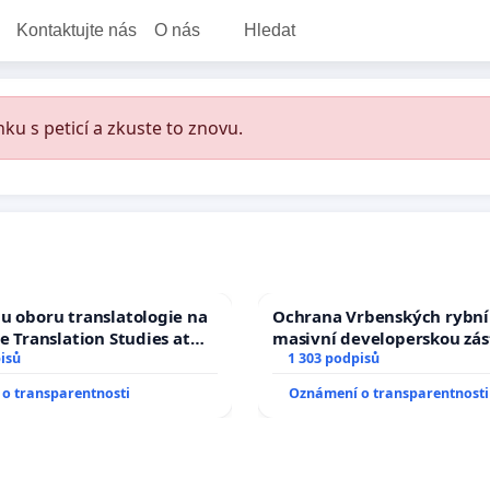
Kontaktujte nás
O nás
Hledat
ku s peticí a zkuste to znovu.
u oboru translatologie na
Ochrana Vrbenských rybní
ve Translation Studies at
masivní developerskou zá
 of Arts, Charles
isů
1 303 podpisů
o transparentnosti
Oznámení o transparentnosti