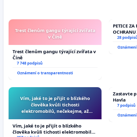
PETICE ZA 
Trest členům gangu týrající zvířata
OCHRANU 
v Číně
28 podpis
Oznámení 
Trest členům gangu týrající zvířata v
Číně
7 748 podpisů
Oznámení o transparentnosti
Zastavte p
Vím, jaké to je přijít o blízkého
Havla
člověka kvůli tichosti
7 podpisů
elektromobilů, nečekejme, až
Oznámení 
přibydou další, zaveďme slyšitelná
auta!
Vím, jaké to je přijít o blízkého
člověka kvůli tichosti elektromobilů,