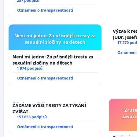
nečekejme, až přibydou další,
257 podpisů
zaveďme slyšitelná auta!
Oznámení o transparentnosti
Výzva k re
Není mi jedno: Za přísnější tresty za
JUDr. Jose
sexuální zločiny na dětech
ve spraved
17 270 pod
Oznámení 
Není mi jedno: Za přísnější tresty za
sexuální zločiny na dětech
1 974 podpisů
Oznámení o transparentnosti
ŽÁDÁME VYŠŠÍ TRESTY ZA TÝRÁNÍ
Zruše
ZVÍŘAT
závažn
153 653 podpisů
Oznámení o transparentnosti