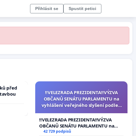
Přihlásit se
Spustit petici
ků před
‼️VELEZRADA PREZIDENTA‼️VÝZVA
stavbou
OBČANŮ SENÁTU PARLAMENTU na
vyhlášení veřejného slyšení podle §
144 jednacího řádu Senátu k návrhu
na přijetí usnesení k podání ústavní
‼️VELEZRADA PREZIDENTA‼️VÝZVA
žaloby na prezidenta republiky
OBČANŮ SENÁTU PARLAMENTU na
vyhlášení veřejného slyšení podle §
42 729 podpisů