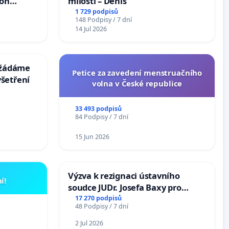
ion
milosti – Denis
Arts,
1 729 podpisů
148 Podpisy / 7 dní
14 Jul 2026
: žádáme
Petice za zavedení menstruačního
šetření
volna v České republice
33 493 podpisů
84 Podpisy / 7 dní
15 Jun 2026
Výzva k rezignaci ústavního
í!
soudce JUDr. Josefa Baxy pro
ohrožení důvěry ve spravedlivý
17 270 podpisů
48 Podpisy / 7 dní
proces
2 Jul 2026