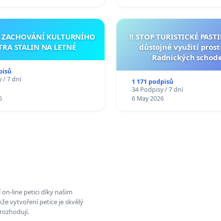
A ZACHOVÁNÍ KULTURNÍHO
‼️ STOP TURISTICKÉ PAST
TRA STALIN NA LETNÉ
důstojné využití pros
Radnických schod
pisů
 / 7 dní
1 171 podpisů
34 Podpisy / 7 dní
6
6 May 2026
on-line petici díky našim
e vytvoření petice je skvělý
rozhodují.