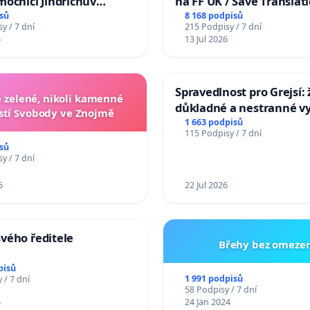
ocnici Jindřichův
na FF UK / Save Translat
Studies at the Faculty of 
sů
8 168 podpisů
y / 7 dní
215 Podpisy / 7 dní
Charles University
6
13 Jul 2026
Spravedlnost pro Grejsí
zelené, nikoli kamenné
důkladné a nestranné vy
tí Svobody ve Znojmě
1 663 podpisů
115 Podpisy / 7 dní
sů
y / 7 dní
6
22 Jul 2026
vého ředitele
Břehy bez omezen
pisů
1 991 podpisů
 / 7 dní
58 Podpisy / 7 dní
6
24 Jan 2024