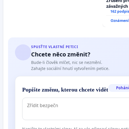
Zrušení pr
závažných 
trestných 
162 podpi
Oznámení 
SPUSŤTE VLASTNÍ PETICI
Chcete něco změnit?
Bude-li člověk mlčet, nic se nezmění.
Zahajte sociální hnutí vytvořením petice.
Pohán
Popište změnu, kterou chcete vidět
Napište to vlastními slovy. AI za vás připraví silnou peti