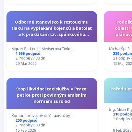
Odborné stanovisko k rostoucímu
Podnět
tlaku na vyplakání kojenců a batolat
oblasti
a k praktikám tzv. spánkového
plánov
tréninku v České republice.
taxisluž
Mgr. et Bc. Lenka Medvecová Tinko…
Michal Špače
1 666 podpisů
289 podpi
2 Podpisy / 30 dní
2 Podpisy /
29 Mar 2026
15 Mar 20
Stop likvidaci taxislužby v Praze:
Požaduje
petice proti povinným emisním
normám Euro 6d
Ing. Milan Kry
210 podpi
Komora provozovatelů taxislužby, …
2 Podpisy /
200 podpisů
2 Podpisy / 30 dní
15 Feb 2026
9 Feb 2026