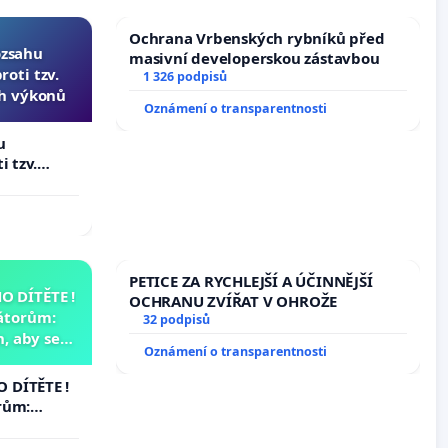
Ochrana Vrbenských rybníků před
ozsahu
masivní developerskou zástavbou
oti tzv.
1 326 podpisů
ch výkonů
Oznámení o transparentnosti
u
i tzv.
 výkonů
PETICE ZA RYCHLEJŠÍ A ÚČINNĚJŠÍ
 DÍTĚTE !
OCHRANU ZVÍŘAT V OHROŽE
átorům:
32 podpisů
, aby se
Oznámení o transparentnosti
už nemohla
 DÍTĚTE !
rům:
by se
 nemohla