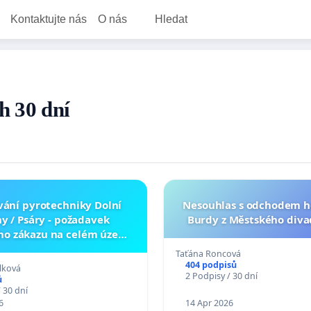
Kontaktujte nás
O nás
Hledat
h 30 dní
ání pyrotechniky Dolní
Nesouhlas s odchodem h
ny / Psáry - požadavek
Burdy z Městského diva
ho zákazu na celém území
obce
Taťána Roncová
404 podpisů
lková
2 Podpisy / 30 dní
ů
 30 dní
6
14 Apr 2026