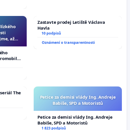
Zastavte prodej Letiště Václava
blízkého
Havla
sti
10 podpisů
jme, až
Oznámení o transparentnosti
slyšitelná
kého
tromobilů,
ší,
seriál The
Petice za demisi vlády Ing. Andreje
Babiše, SPD a Motoristů
Petice za demisi vlády Ing. Andreje
Babiše, SPD a Motoristů
1 823 podpisů