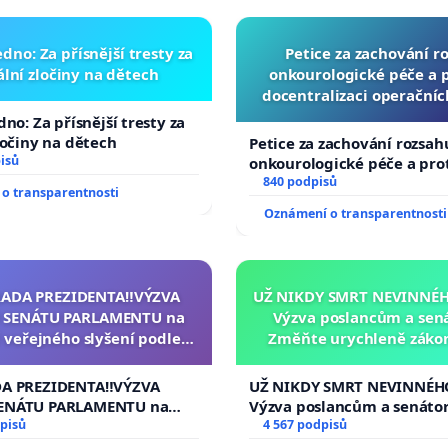
dno: Za přísnější tresty za
Petice za zachování r
lní zločiny na dětech
onkourologické péče a pr
docentralizaci operační
no: Za přísnější tresty za
ločiny na dětech
Petice za zachování rozsah
isů
onkourologické péče a prot
docentralizaci operačních
840 podpisů
o transparentnosti
Oznámení o transparentnosti
RADA PREZIDENTA‼️VÝZVA
UŽ NIKDY SMRT NEVINNÉHO
 SENÁTU PARLAMENTU na
Výzva poslancům a sen
 veřejného slyšení podle §
Změňte urychleně zákon
cího řádu Senátu k návrhu
tragédie malé Viktorky 
í usnesení k podání ústavní
opakovat!
DA PREZIDENTA‼️VÝZVA
UŽ NIKDY SMRT NEVINNÉHO
na prezidenta republiky
ENÁTU PARLAMENTU na
Výzva poslancům a senáto
veřejného slyšení podle §
pisů
Změňte urychleně zákon, a
4 567 podpisů
ího řádu Senátu k návrhu
tragédie malé Viktorky už