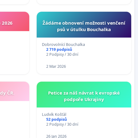
 2026
Žádáme obnovení možnosti venčení
psů v útulku Bouchalka
Dobrovolnící Bouchalka
2 719 podpisů
2 Podpisy / 30 dní
2 Mar 2026
dy ČR.
Petice za náš návrat k evropské
podpoře Ukrajiny
Ludvík Košťál
52 podpisů
2 Podpisy / 30 dní
26 Jan 2026