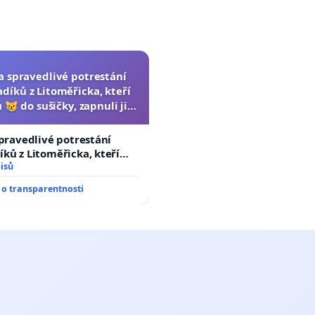
za spravedlivé potrestání
díků z Litoměřicka, kteří
 😿 do sušičky, zapnuli ji a
ání zvířete natočili.
spravedlivé potrestání
ků z Litoměřicka, kteří
😿 do sušičky, zapnuli ji a
isů
řete natočili.
o transparentnosti