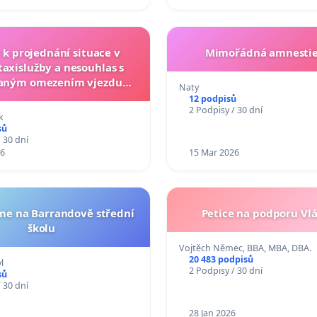
 k projednání situace v
Mimořádná amnestie
 taxislužby a nesouhlas s
aným omezením vjezdu
Naty
by do historického centra
12 podpisů
2 Podpisy / 30 dní
města Brna
k
sů
 30 dní
26
15 Mar 2026
me na Barrandově střední
Petice na podporu Vlá
školu
Vojtěch Němec, BBA, MBA, DBA.
20 483 podpisů
l
2 Podpisy / 30 dní
sů
 30 dní
28 Jan 2026