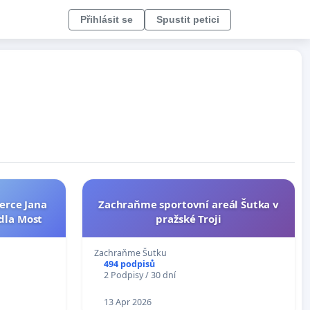
Přihlásit se
Spustit petici
erce Jana
Zachraňme sportovní areál Šutka v
dla Most
pražské Troji
Zachraňme Šutku
494 podpisů
2 Podpisy / 30 dní
13 Apr 2026