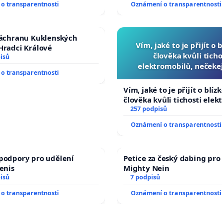
o transparentnosti
Oznámení o transparentnosti
 usnesení k podání ústavní
opakovat!
prezidenta republiky
záchranu Kuklenských
Vím, jaké to je přijít o 
Hradci Králové
člověka kvůli ticho
isů
elektromobilů, nečeke
o transparentnosti
přibydou další, zaveďme 
auta!
Vím, jaké to je přijít o blíz
člověka kvůli tichosti elek
nečekejme, až přibydou dal
257 podpisů
zaveďme slyšitelná auta!
Oznámení o transparentnosti
podpory pro udělení
Petice za český dabing pro 
Denis
Mighty Nein
isů
7 podpisů
o transparentnosti
Oznámení o transparentnosti