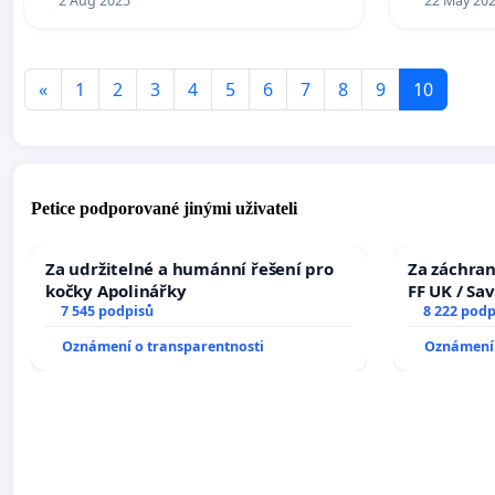
2 Aug 2025
22 May 20
«
1
2
3
4
5
6
7
8
9
10
Petice podporované jinými uživateli
Za udržitelné a humánní řešení pro
Za záchran
kočky Apolinářky
FF UK / Sa
7 545 podpisů
the Faculty
8 222 podp
University
Oznámení o transparentnosti
Oznámení 