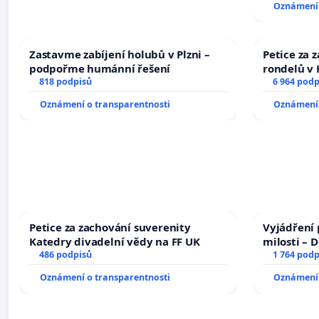
Oznámení 
na přijetí
žaloby na 
Zastavme zabíjení holubů v Plzni –
Petice za 
podpořme humánní řešení
rondelů v 
818 podpisů
6 964 podp
Oznámení o transparentnosti
Oznámení 
Petice za zachování suverenity
Vyjádření 
Katedry divadelní vědy na FF UK
milosti – 
486 podpisů
1 764 podp
Oznámení o transparentnosti
Oznámení 