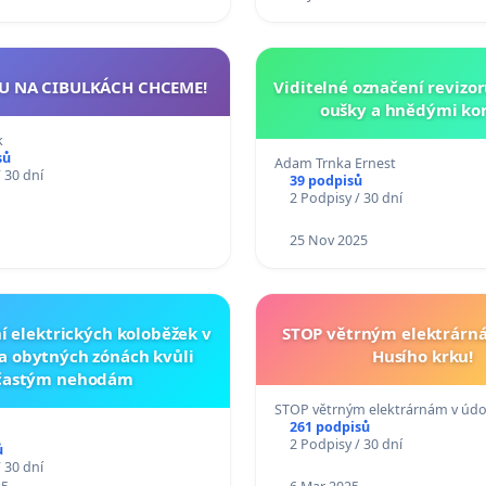
 NA CIBULKÁCH CHCEME!
Viditelné označení revizor
oušky a hnědými kor
k
sů
Adam Trnka Ernest
 30 dní
39 podpisů
2 Podpisy / 30 dní
25 Nov 2025
í elektrických koloběžek v
STOP větrným elektrárná
 a obytných zónách kvůli
Husího krku!
častým nehodám
STOP větrným elektrárnám v údo
261 podpisů
2 Podpisy / 30 dní
ů
 30 dní