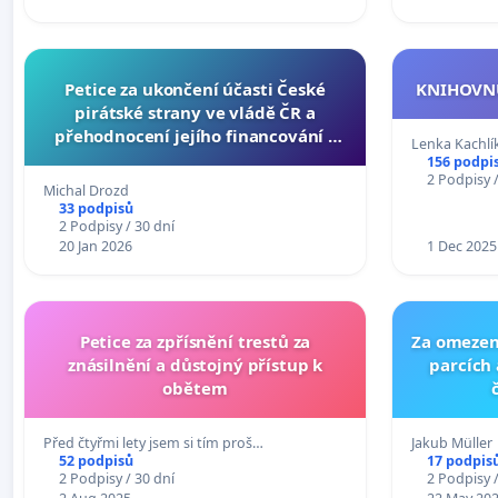
Petice za ukončení účasti České
KNIHOVNU
pirátské strany ve vládě ČR a
přehodnocení jejího financování z
Lenka Kachlí
veřejných prostředků
156 podpi
2 Podpisy /
Michal Drozd
33 podpisů
2 Podpisy / 30 dní
20 Jan 2026
1 Dec 2025
Petice za zpřísnění trestů za
Za omezen
znásilnění a důstojný přístup k
parcích
obětem
Před čtyřmi lety jsem si tím proš…
Jakub Müller
52 podpisů
17 podpis
2 Podpisy / 30 dní
2 Podpisy /