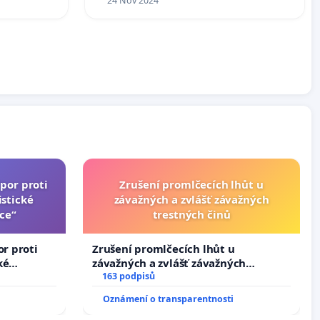
24 Nov 2024
por proti
Zrušení promlčecích lhůt u
stické
závažných a zvlášť závažných
ce“
trestných činů
or proti
Zrušení promlčecích lhůt u
ké
závažných a zvlášť závažných
trestných činů
163 podpisů
Oznámení o transparentnosti