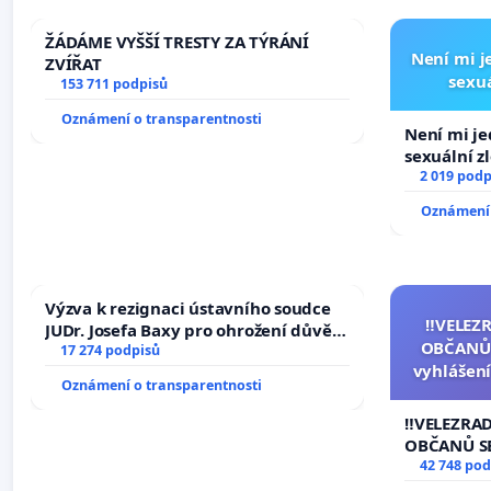
ŽÁDÁME VYŠŠÍ TRESTY ZA TÝRÁNÍ
Není mi je
ZVÍŘAT
sexuá
153 711 podpisů
Oznámení o transparentnosti
Není mi jed
sexuální z
2 019 podp
Oznámení 
Výzva k rezignaci ústavního soudce
‼️VELEZ
JUDr. Josefa Baxy pro ohrožení důvěry
OBČANŮ
ve spravedlivý proces
17 274 podpisů
vyhlášení
Oznámení o transparentnosti
144 jedna
na přijet
‼️VELEZRA
žaloby 
OBČANŮ S
vyhlášení 
42 748 pod
144 jednac