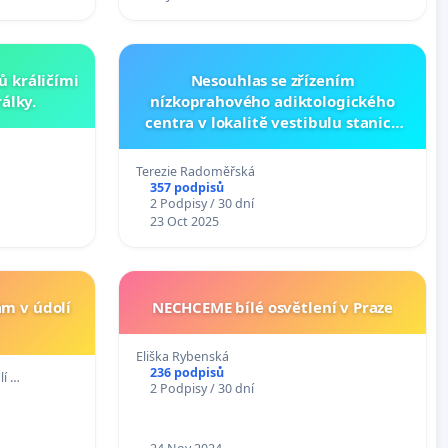
ů králičími
Nesouhlas se zřízením
álky.
nízkoprahového adiktologického
centra v lokalitě vestibulu stanice
metra Můstek
Terezie Radoměřská
357 podpisů
2 Podpisy / 30 dní
23 Oct 2025
m v údolí
NECHCEME bílé osvětlení v Praze
Eliška Rybenská
236 podpisů
lí …
2 Podpisy / 30 dní