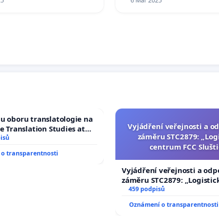
25
6 Mar 2025
u oboru translatologie na
Vyjádření veřejnosti a od
ve Translation Studies at
záměru STC2879: „Logi
 of Arts, Charles
isů
centrum FCC Slušti
o transparentnosti
Vyjádření veřejnosti a odp
záměru STC2879: „Logistic
centrum FCC Sluštice“
459 podpisů
Oznámení o transparentnosti