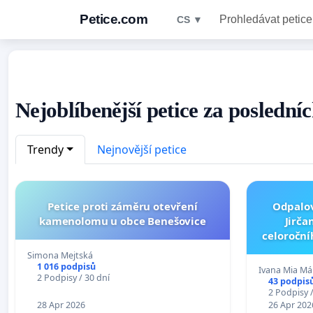
Petice.com
Prohledávat petice
CS ▼
Nejoblíbenější petice za posledníc
Trendy
Nejnovější petice
Petice proti záměru otevření
Odpalov
kamenolomu u obce Benešovice
Jirča
celoroční
Simona Mejtská
1 016 podpisů
Ivana Mia Má
2 Podpisy / 30 dní
43 podpis
2 Podpisy /
28 Apr 2026
26 Apr 202