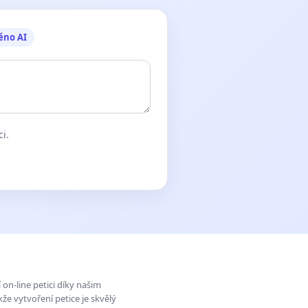
ěno AI
ci.
on-line petici díky našim
e vytvoření petice je skvělý