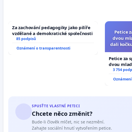
Za zachování pedagogiky jako pilíře
Petice 
vzdělané a demokratické společnosti
dvou mla
85 podpisů
dali kočku
Oznámení o transparentnosti
umír
Petice za 
dvou mladí
dali kočku 
3 754 podp
umírání zví
Oznámení 
SPUSŤTE VLASTNÍ PETICI
Chcete něco změnit?
Bude-li člověk mlčet, nic se nezmění.
Zahajte sociální hnutí vytvořením petice.