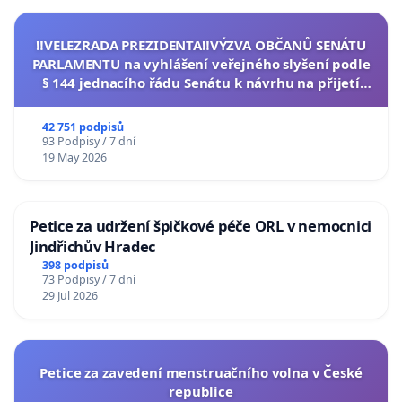
‼️VELEZRADA PREZIDENTA‼️VÝZVA OBČANŮ SENÁTU
PARLAMENTU na vyhlášení veřejného slyšení podle
§ 144 jednacího řádu Senátu k návrhu na přijetí
usnesení k podání ústavní žaloby na prezidenta
republiky
42 751 podpisů
93 Podpisy / 7 dní
19 May 2026
Petice za udržení špičkové péče ORL v nemocnici
Jindřichův Hradec
398 podpisů
73 Podpisy / 7 dní
29 Jul 2026
Petice za zavedení menstruačního volna v České
republice