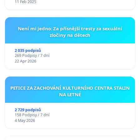
11 Feb 2025
Není mi jedno: Za přísnější tresty za sexuální
zločiny na dětech
2 035 podpisů
269 Podpisy / 7 dní
22 Apr 2026
PETICE ZA ZACHOVÁNÍ KULTURNÍHO CENTRA STALIN
NA LETNÉ
2 729 podpisů
158 Podpisy / 7 dní
4 May 2026