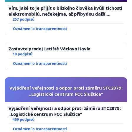
Vím, jaké to je přijít o blízkého člověka kvůli tichosti
elektromobilů, nečekejme, až přibydou další,
zaveďme slyšitelná auta!
257 podpisů
Oznámení o transparentnosti
Zastavte prodej Letiště Václava Havla
10 podpisů
Oznámení o transparentnosti
Vyjádření veřejnosti a odpor proti záměru STC2879:
„Logistické centrum FCC Sluštice“
Vyjádření veřejnosti a odpor proti záměru STC2879:
„Logistické centrum FCC Sluštice“
459 podpisů
Oznámení o transparentnosti