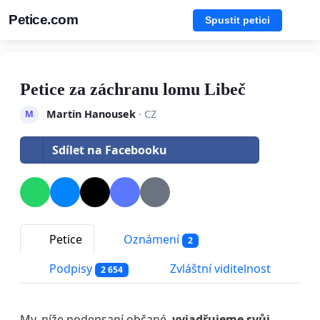
Petice.com
Spustit petici
Petice za záchranu lomu Libeč
Martin Hanousek
· CZ
M
Sdílet na Facebooku
Petice
Oznámení
2
Podpisy
Zvláštní viditelnost
2 654
My, níže podepsaní občané,
vyjadřujeme svůj