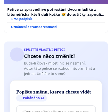
Petice za spravedlivé potrestání dvou mladíků z
Litoměřicka, kteří dali kočku 😿 do sušičky, zapnuli ji
a umírání zvířete natočili.
3 755 podpisů
Oznámení o transparentnosti
SPUSŤTE VLASTNÍ PETICI
Chcete něco změnit?
Bude-li člověk mlčet, nic se nezmění.
Autor této petice se rozhodl něco změnit a
jednat. Uděláte to samé?
Popište změnu, kterou chcete vidět
Poháněno AI