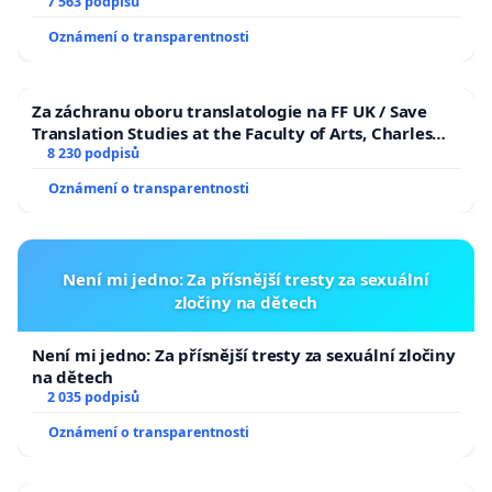
7 563 podpisů
Oznámení o transparentnosti
Za záchranu oboru translatologie na FF UK / Save
Translation Studies at the Faculty of Arts, Charles
University
8 230 podpisů
Oznámení o transparentnosti
Není mi jedno: Za přísnější tresty za sexuální
zločiny na dětech
Není mi jedno: Za přísnější tresty za sexuální zločiny
na dětech
2 035 podpisů
Oznámení o transparentnosti