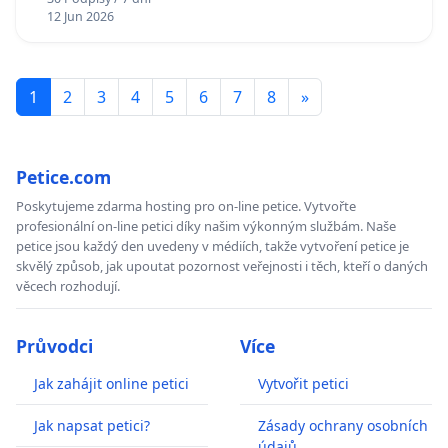
12 Jun 2026
1
2
3
4
5
6
7
8
»
Petice.com
Poskytujeme zdarma hosting pro on-line petice. Vytvořte
profesionální on-line petici díky našim výkonným službám. Naše
petice jsou každý den uvedeny v médiích, takže vytvoření petice je
skvělý způsob, jak upoutat pozornost veřejnosti i těch, kteří o daných
věcech rozhodují.
Průvodci
Více
Jak zahájit online petici
Vytvořit petici
Jak napsat petici?
Zásady ochrany osobních
údajů