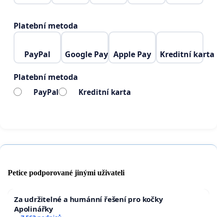
nabídnout alternativní a ekologické způsoby
nakládání se stavebním odpadem
Platební metoda
Otevřenou diskuzi s občany, odborníky a
ekologickými organizacemi o dalším využití
lomu.
PayPal
Google Pay
Apple Pay
Kreditní karta
4. března 2025
Platební metoda
PayPal
Kreditní karta
Petice podporované jinými uživateli
Za udržitelné a humánní řešení pro kočky
Apolinářky