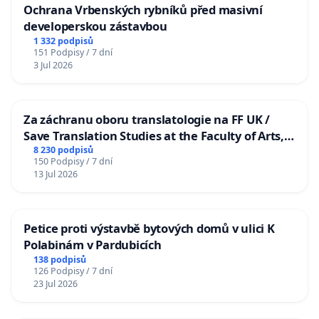
Ochrana Vrbenských rybníků před masivní
developerskou zástavbou
1 332 podpisů
151 Podpisy / 7 dní
3 Jul 2026
Za záchranu oboru translatologie na FF UK /
Save Translation Studies at the Faculty of Arts,
Charles University
8 230 podpisů
150 Podpisy / 7 dní
13 Jul 2026
Petice proti výstavbě bytových domů v ulici K
Polabinám v Pardubicích
138 podpisů
126 Podpisy / 7 dní
23 Jul 2026