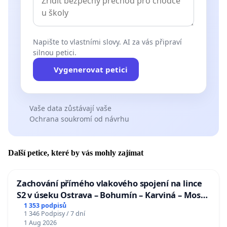
Napište to vlastními slovy. AI za vás připraví
silnou petici.
Vygenerovat petici
Vaše data zůstávají vaše
Ochrana soukromí od návrhu
Další petice, které by vás mohly zajímat
Zachování přímého vlakového spojení na lince
S2 v úseku Ostrava – Bohumín – Karviná – Mosty
u Jablunkova
1 353 podpisů
1 346 Podpisy / 7 dní
1 Aug 2026