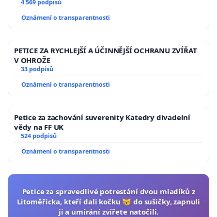
aby se tragédie malé Viktorky už nemohla opakovat!
4 569 podpisů
Oznámení o transparentnosti
PETICE ZA RYCHLEJŠÍ A ÚČINNĚJŠÍ OCHRANU ZVÍŘAT
V OHROŽE
33 podpisů
Oznámení o transparentnosti
Petice za zachování suverenity Katedry divadelní
vědy na FF UK
524 podpisů
Oznámení o transparentnosti
Petice za spravedlivé potrestání dvou mladíků z
Litoměřicka, kteří dali kočku 😿 do sušičky, zapnuli
ji a umírání zvířete natočili.