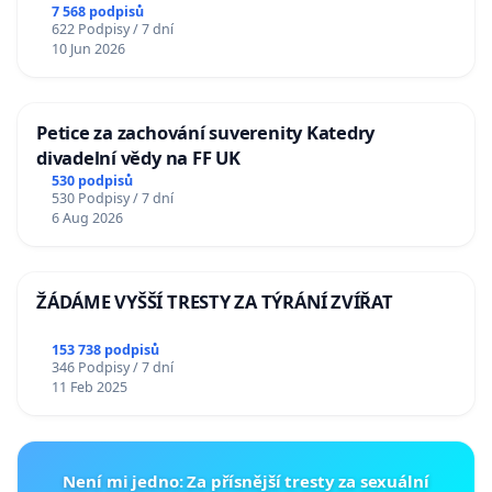
7 568 podpisů
622 Podpisy / 7 dní
10 Jun 2026
Petice za zachování suverenity Katedry
divadelní vědy na FF UK
530 podpisů
530 Podpisy / 7 dní
6 Aug 2026
ŽÁDÁME VYŠŠÍ TRESTY ZA TÝRÁNÍ ZVÍŘAT
153 738 podpisů
346 Podpisy / 7 dní
11 Feb 2025
Není mi jedno: Za přísnější tresty za sexuální