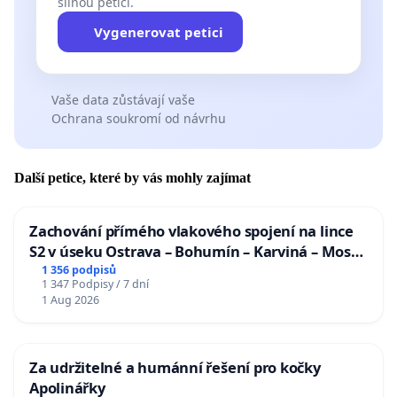
silnou petici.
Vygenerovat petici
Vaše data zůstávají vaše
Ochrana soukromí od návrhu
Další petice, které by vás mohly zajímat
Zachování přímého vlakového spojení na lince
S2 v úseku Ostrava – Bohumín – Karviná – Mosty
u Jablunkova
1 356 podpisů
1 347 Podpisy / 7 dní
1 Aug 2026
Za udržitelné a humánní řešení pro kočky
Apolinářky