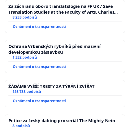
Za záchranu oboru translatologie na FF UK / Save
Translation Studies at the Faculty of Arts, Charles
University
8 233 podpisů
Oznámení o transparentnosti
Ochrana Vrbenských rybníků před masivní
developerskou zástavbou
1 332 podpisů
Oznámení o transparentnosti
ŽÁDÁME VYŠŠÍ TRESTY ZA TÝRÁNÍ ZVÍŘAT
153 738 podpisů
Oznámení o transparentnosti
Petice za český dabing pro seriál The Mighty Nein
8 podpisů