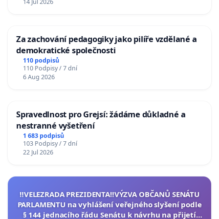
14 Jul 2026
Za zachování pedagogiky jako pilíře vzdělané a
demokratické společnosti
110 podpisů
110 Podpisy / 7 dní
6 Aug 2026
Spravedlnost pro Grejsí: žádáme důkladné a
nestranné vyšetření
1 683 podpisů
103 Podpisy / 7 dní
22 Jul 2026
‼️VELEZRADA PREZIDENTA‼️VÝZVA OBČANŮ SENÁTU
PARLAMENTU na vyhlášení veřejného slyšení podle
§ 144 jednacího řádu Senátu k návrhu na přijetí