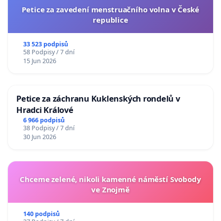
Petice za zavedení menstruačního volna v České
republice
33 523 podpisů
58 Podpisy / 7 dní
15 Jun 2026
Petice za záchranu Kuklenských rondelů v
Hradci Králové
6 966 podpisů
38 Podpisy / 7 dní
30 Jun 2026
Chceme zelené, nikoli kamenné náměstí Svobody
ve Znojmě
140 podpisů