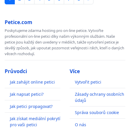
Petice.com
Poskytujeme zdarma hosting pro on-line petice. Vytvořte
profesionální on-line petici díky našim výkonným službám. Naše
petice jsou každý den uvedeny v médiích, takže vytvoření petice je
skvělý způsob, jak upoutat pozornost veřejnosti i těch, kteří o daných
věcech rozhodují.
Průvodci
Více
Jak zahájit online petici
Vytvořit petici
Jak napsat petici?
Zásady ochrany osobních
údajů
Jak petici propagovat?
Správa souborů cookie
Jak získat mediální pokrytí
pro vaši petici
O nás