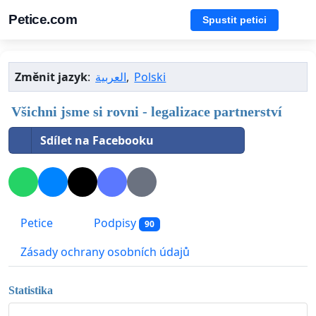
Petice.com
Spustit petici
Změnit jazyk
:
العربية
,
Polski
Všichni jsme si rovni - legalizace partnerství
Sdílet na Facebooku
Petice
Podpisy
90
Zásady ochrany osobních údajů
Statistika