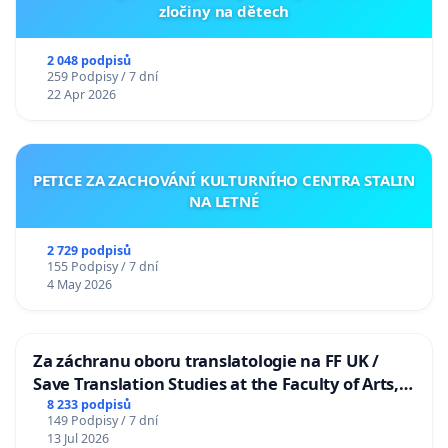
zločiny na dětech
2 048 podpisů
259 Podpisy / 7 dní
22 Apr 2026
PETICE ZA ZACHOVÁNÍ KULTURNÍHO CENTRA STALIN
NA LETNÉ
2 729 podpisů
155 Podpisy / 7 dní
4 May 2026
Za záchranu oboru translatologie na FF UK /
Save Translation Studies at the Faculty of Arts,
Charles University
8 233 podpisů
149 Podpisy / 7 dní
13 Jul 2026