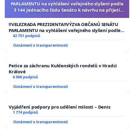
PARLAMENTU na vyhlášení veřejného slyšení podle
§ 144 jednacího řádu Senátu k návrhu na přijetí
usnesení k podání ústavní žaloby na prezidenta
republiky
‼️VELEZRADA PREZIDENTA‼️VÝZVA OBČANŮ SENÁTU
PARLAMENTU na vyhlášení veřejného slyšení podle §
144 jednacího řádu Senátu k návrhu na přijetí
42 751 podpisů
usnesení k podání ústavní žaloby na prezidenta
Oznámení o transparentnosti
republiky
Petice za záchranu Kuklenských rondelů v Hradci
Králové
6 966 podpisů
Oznámení o transparentnosti
Vyjádření podpory pro udělení milosti – Denis
1 774 podpisů
Oznámení o transparentnosti