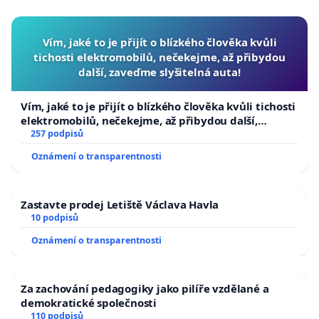
Vím, jaké to je přijít o blízkého člověka kvůli
tichosti elektromobilů, nečekejme, až přibydou
další, zaveďme slyšitelná auta!
Vím, jaké to je přijít o blízkého člověka kvůli tichosti
elektromobilů, nečekejme, až přibydou další,
zaveďme slyšitelná auta!
257 podpisů
Oznámení o transparentnosti
Zastavte prodej Letiště Václava Havla
10 podpisů
Oznámení o transparentnosti
Za zachování pedagogiky jako pilíře vzdělané a
demokratické společnosti
110 podpisů