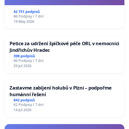
usnesení k podání ústavní žaloby na prezidenta
republiky
42 751 podpisů
86 Podpisy / 7 dní
19 May 2026
Petice za udržení špičkové péče ORL v nemocnici
Jindřichův Hradec
398 podpisů
66 Podpisy / 7 dní
29 Jul 2026
Zastavme zabíjení holubů v Plzni – podpořme
humánní řešení
842 podpisů
62 Podpisy / 7 dní
14 Jul 2026