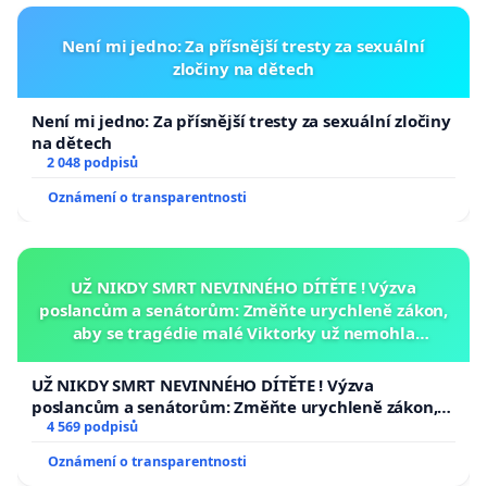
Není mi jedno: Za přísnější tresty za sexuální
zločiny na dětech
Není mi jedno: Za přísnější tresty za sexuální zločiny
na dětech
2 048 podpisů
Oznámení o transparentnosti
UŽ NIKDY SMRT NEVINNÉHO DÍTĚTE ! Výzva
poslancům a senátorům: Změňte urychleně zákon,
aby se tragédie malé Viktorky už nemohla
opakovat!
UŽ NIKDY SMRT NEVINNÉHO DÍTĚTE ! Výzva
poslancům a senátorům: Změňte urychleně zákon,
aby se tragédie malé Viktorky už nemohla opakovat!
4 569 podpisů
Oznámení o transparentnosti