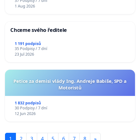
37 Podpisy / 7 dní
1 Aug 2026
Chceme svého ředitele
1 191 podpisů
35 Podpisy / 7 dní
23 Jul 2026
Petice za demisi vlády Ing. Andreje Babiše, SPD a
Motoristů
1 832 podpisů
30 Podpisy / 7 dní
12 Jun 2026
1
2
3
4
5
6
7
8
»