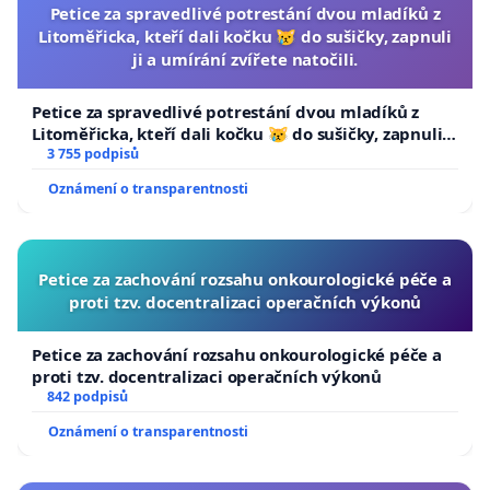
Petice za spravedlivé potrestání dvou mladíků z
Litoměřicka, kteří dali kočku 😿 do sušičky, zapnuli
ji a umírání zvířete natočili.
Petice za spravedlivé potrestání dvou mladíků z
Litoměřicka, kteří dali kočku 😿 do sušičky, zapnuli ji
a umírání zvířete natočili.
3 755 podpisů
Oznámení o transparentnosti
Petice za zachování rozsahu onkourologické péče a
proti tzv. docentralizaci operačních výkonů
Petice za zachování rozsahu onkourologické péče a
proti tzv. docentralizaci operačních výkonů
842 podpisů
Oznámení o transparentnosti