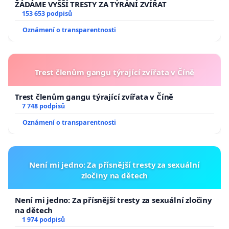
mechanismem transparentního a profesionálního
ŽÁDÁME VYŠŠÍ TRESTY ZA TÝRÁNÍ ZVÍŘAT
153 653 podpisů
rozhodování o veřejných prostředcích.
Respekt k
odbornému posuzování projektů je přitom
Oznámení o transparentnosti
standardem ve vyspělých demokratických
zemích.
Trest členům gangu týrající zvířata v Číně
Kultura není luxus ani okrajová oblast
Trest členům gangu týrající zvířata v Číně
7 748 podpisů
veřejného života.
Kultura je jedním ze základních
pilířů demokratické společnosti a podporuje
Oznámení o transparentnosti
vzdělávání, kreativitu, společenskou soudržnost i
schopnost společnosti reagovat na současné výzvy
Není mi jedno: Za přísnější tresty za sexuální
včetně mnohanásobné krize, jíž musíme čelit.
zločiny na dětech
Není mi jedno: Za přísnější tresty za sexuální zločiny
Domníváme se, že Ministerstvo kultury musí vést
na dětech
osobnost, která rozumí významu kultury pro
1 974 podpisů