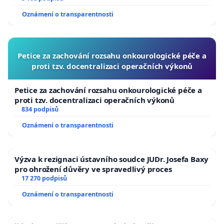
kultury Oto Klempíře však podle našeho názoru
Oznámení o transparentnosti
svědčí o opaku. Místo toho, aby svůj resort
obhajoval, dochází pod jeho vedením k oslabování
kulturního resortu a k veřejnému zpochybňování
Petice za zachování rozsahu onkourologické péče a
významu kultury pro společnost.
„Chci pomoc
proti tzv. docentralizaci operačních výkonů
kulturnímu sektoru, ne škrtání dotací (...),"
zněl výrok
Petice za zachování rozsahu onkourologické péče a
Klempíře v srpnu 2025 v rozhovoru s Čestmírem
proti tzv. docentralizaci operačních výkonů
Strakatým na platformě Stream.cz
(zdroj)
.
V
834 podpisů
současnosti však ministr veřejně deklaruje, že si
Oznámení o transparentnosti
škrty v rozpočtu vlastního resortu přeje a že je s
nimi v souladu.
To je jev, který z pozice ministra
Výzva k rezignaci ústavního soudce JUDr. Josefa Baxy
kultury nemá precedens.
pro ohrožení důvěry ve spravedlivý proces
17 270 podpisů
Oznámení o transparentnosti
Znepokojení vyvolává také zpochybňování práce
odborných komisí, které jsou základním