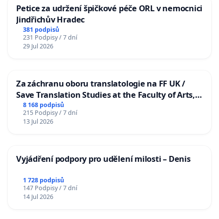
Petice za udržení špičkové péče ORL v nemocnici
Jindřichův Hradec
381 podpisů
231 Podpisy / 7 dní
29 Jul 2026
Za záchranu oboru translatologie na FF UK /
Save Translation Studies at the Faculty of Arts,
Charles University
8 168 podpisů
215 Podpisy / 7 dní
13 Jul 2026
Vyjádření podpory pro udělení milosti – Denis
1 728 podpisů
147 Podpisy / 7 dní
14 Jul 2026