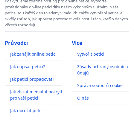
Poskytujeme zdarma hosting pro on-line petice. Vytvořte
profesionální on-line petici díky našim výkonným službám. Naše
petice jsou každý den uvedeny v médiích, takže vytvoření petice je
skvělý způsob, jak upoutat pozornost veřejnosti i těch, kteří o daných
věcech rozhodují.
Průvodci
Více
Jak zahájit online petici
Vytvořit petici
Jak napsat petici?
Zásady ochrany osobních
údajů
Jak petici propagovat?
Správa souborů cookie
Jak získat mediální pokrytí
pro vaši petici
O nás
Jak doručit petici