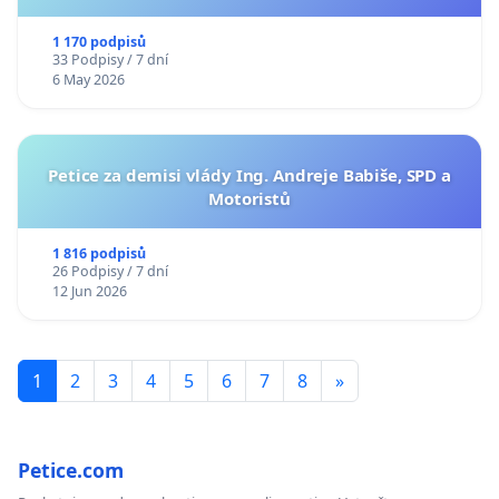
1 170 podpisů
33 Podpisy / 7 dní
6 May 2026
Petice za demisi vlády Ing. Andreje Babiše, SPD a
Motoristů
1 816 podpisů
26 Podpisy / 7 dní
12 Jun 2026
1
2
3
4
5
6
7
8
»
Petice.com