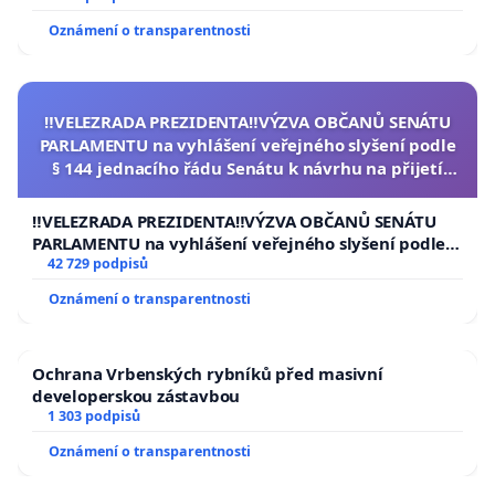
Oznámení o transparentnosti
‼️VELEZRADA PREZIDENTA‼️VÝZVA OBČANŮ SENÁTU
PARLAMENTU na vyhlášení veřejného slyšení podle
§ 144 jednacího řádu Senátu k návrhu na přijetí
usnesení k podání ústavní žaloby na prezidenta
republiky
‼️VELEZRADA PREZIDENTA‼️VÝZVA OBČANŮ SENÁTU
PARLAMENTU na vyhlášení veřejného slyšení podle §
144 jednacího řádu Senátu k návrhu na přijetí
42 729 podpisů
usnesení k podání ústavní žaloby na prezidenta
Oznámení o transparentnosti
republiky
Ochrana Vrbenských rybníků před masivní
developerskou zástavbou
1 303 podpisů
Oznámení o transparentnosti