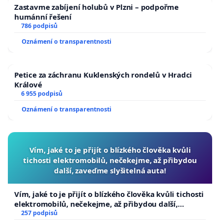
Zastavme zabíjení holubů v Plzni – podpořme
humánní řešení
786 podpisů
Oznámení o transparentnosti
Petice za záchranu Kuklenských rondelů v Hradci
Králové
6 955 podpisů
Oznámení o transparentnosti
Vím, jaké to je přijít o blízkého člověka kvůli
tichosti elektromobilů, nečekejme, až přibydou
další, zaveďme slyšitelná auta!
Vím, jaké to je přijít o blízkého člověka kvůli tichosti
elektromobilů, nečekejme, až přibydou další,
zaveďme slyšitelná auta!
257 podpisů