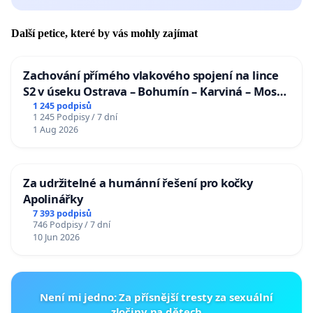
Další petice, které by vás mohly zajímat
Zachování přímého vlakového spojení na lince
S2 v úseku Ostrava – Bohumín – Karviná – Mosty
u Jablunkova
1 245 podpisů
1 245 Podpisy / 7 dní
1 Aug 2026
Za udržitelné a humánní řešení pro kočky
Apolinářky
7 393 podpisů
746 Podpisy / 7 dní
10 Jun 2026
Není mi jedno: Za přísnější tresty za sexuální
zločiny na dětech