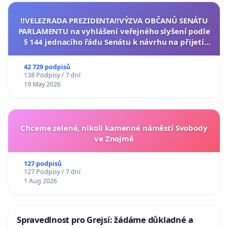
‼️VELEZRADA PREZIDENTA‼️VÝZVA OBČANŮ SENÁTU
PARLAMENTU na vyhlášení veřejného slyšení podle
§ 144 jednacího řádu Senátu k návrhu na přijetí
usnesení k podání ústavní žaloby na prezidenta
republiky
42 729 podpisů
138 Podpisy / 7 dní
19 May 2026
Chceme zelené, nikoli kamenné náměstí Svobody
ve Znojmě
127 podpisů
127 Podpisy / 7 dní
1 Aug 2026
Spravedlnost pro Grejsí: žádáme důkladné a