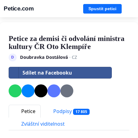
Petice.com
Spustit petici
Petice za demisi či odvolání ministra
kultury ČR Oto Klempíře
Doubravka Dostálová
· CZ
D
Sdílet na Facebooku
Petice
Podpisy
17 805
Zvláštní viditelnost