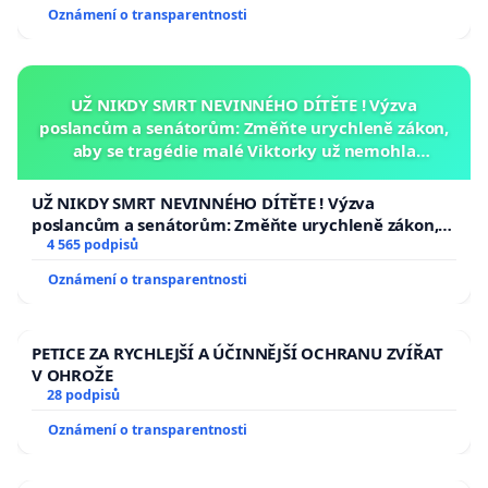
společnost, respektuje odbornou kulturní obec a je
Oznámení o transparentnosti
schopna aktivně hájit zájmy svého resortu.
UŽ NIKDY SMRT NEVINNÉHO DÍTĚTE ! Výzva
Proto žádáme:
poslancům a senátorům: Změňte urychleně zákon,
aby se tragédie malé Viktorky už nemohla
opakovat!
Demisi či odvolání Oto Klempíře z funkce
UŽ NIKDY SMRT NEVINNÉHO DÍTĚTE ! Výzva
ministra kultury České republiky.
poslancům a senátorům: Změňte urychleně zákon,
aby se tragédie malé Viktorky už nemohla opakovat!
4 565 podpisů
Petice vznikla z iniciativy studujících vysokých
Oznámení o transparentnosti
uměleckých škol
Stojíme za kulturou!
a je
otevřena všem, kterým záleží na budoucnosti
PETICE ZA RYCHLEJŠÍ A ÚČINNĚJŠÍ OCHRANU ZVÍŘAT
kultury v České republice.
V OHROŽE
28 podpisů
V Praze dne 13. března 2026
Oznámení o transparentnosti