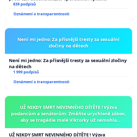
839 podpisů
Oznámení o transparentnosti
Není mi jedno: Za přísnější tresty za sexuální
zločiny na dětech
Není mi jedno: Za přísnější tresty za sexuální zločiny
na dětech
1 999 podpisů
Oznámení o transparentnosti
UŽ NIKDY SMRT NEVINNÉHO DÍTĚTE ! Výzva
poslancům a senátorům: Změňte urychleně zákon,
aby se tragédie malé Viktorky už nemohla
opakovat!
UŽ NIKDY SMRT NEVINNÉHO DÍTĚTE ! Výzva