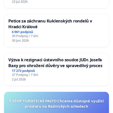
23 Jul 2026
Petice za záchranu Kuklenských rondelů v
Hradci Králové
6 961 podpisů
39 Podpisy / 7 dní
30 Jun 2026
Výzva k rezignaci ústavního soudce JUDr. Josefa
Baxy pro ohrožení důvěry ve spravedlivý proces
17 272 podpisů
37 Podpisy / 7 dní
2 Jul 2026
‼️ STOP TURISTICKÉ PASTI! Chceme důstojné využití
prostoru na Radnických schodech