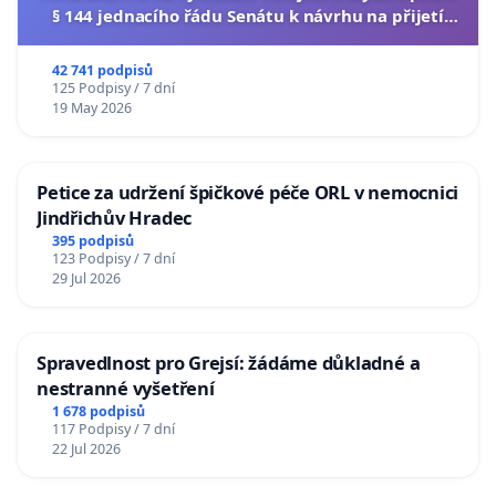
§ 144 jednacího řádu Senátu k návrhu na přijetí
usnesení k podání ústavní žaloby na prezidenta
republiky
42 741 podpisů
125 Podpisy / 7 dní
19 May 2026
Petice za udržení špičkové péče ORL v nemocnici
Jindřichův Hradec
395 podpisů
123 Podpisy / 7 dní
29 Jul 2026
Spravedlnost pro Grejsí: žádáme důkladné a
nestranné vyšetření
1 678 podpisů
117 Podpisy / 7 dní
22 Jul 2026