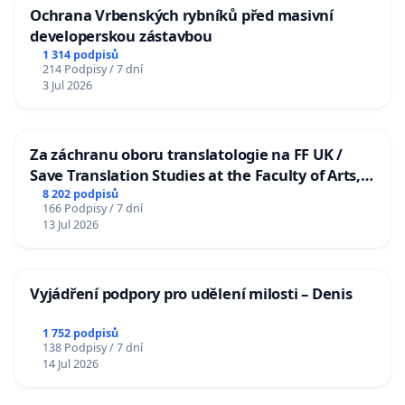
Ochrana Vrbenských rybníků před masivní
developerskou zástavbou
1 314 podpisů
214 Podpisy / 7 dní
3 Jul 2026
Za záchranu oboru translatologie na FF UK /
Save Translation Studies at the Faculty of Arts,
Charles University
8 202 podpisů
166 Podpisy / 7 dní
13 Jul 2026
Vyjádření podpory pro udělení milosti – Denis
1 752 podpisů
138 Podpisy / 7 dní
14 Jul 2026