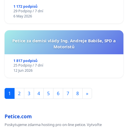
1 172 podpisů
29 Podpisy / 7 dní
6 May 2026
Petice za demisi vlády Ing. Andreje Babiše, SPD a
Motoristů
1 817 podpisů
25 Podpisy / 7 dní
12 Jun 2026
1
2
3
4
5
6
7
8
»
Petice.com
Poskytujeme zdarma hosting pro on-line petice. Vytvořte