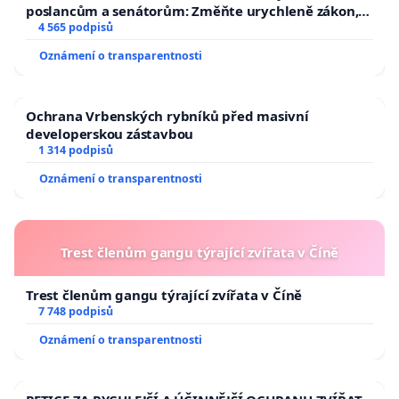
poslancům a senátorům: Změňte urychleně zákon,
aby se tragédie malé Viktorky už nemohla opakovat!
4 565 podpisů
Oznámení o transparentnosti
Ochrana Vrbenských rybníků před masivní
developerskou zástavbou
1 314 podpisů
Oznámení o transparentnosti
Trest členům gangu týrající zvířata v Číně
Trest členům gangu týrající zvířata v Číně
7 748 podpisů
Oznámení o transparentnosti