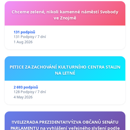
Chceme zelené, nikoli kamenné náměstí Svobody
ve Znojmě
131 podpisů
131 Podpisy / 7 dní
1 Aug 2026
PETICE ZA ZACHOVÁNÍ KULTURNÍHO CENTRA STALIN
NA LETNÉ
2 693 podpisů
128 Podpisy / 7 dní
4 May 2026
‼️VELEZRADA PREZIDENTA‼️VÝZVA OBČANŮ SENÁTU
PARLAMENTU na vyhlášení veřejného slyšení podle