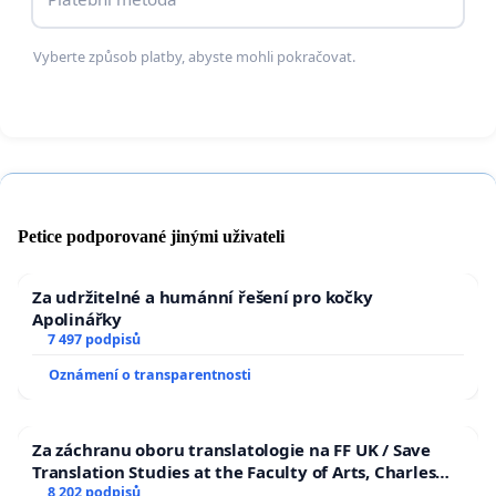
Vyberte způsob platby, abyste mohli pokračovat.
Petice podporované jinými uživateli
Za udržitelné a humánní řešení pro kočky
Apolinářky
7 497 podpisů
Oznámení o transparentnosti
Za záchranu oboru translatologie na FF UK / Save
Translation Studies at the Faculty of Arts, Charles
University
8 202 podpisů