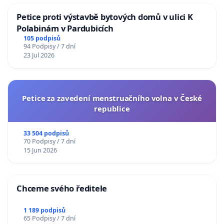
Petice proti výstavbě bytových domů v ulici K
Polabinám v Pardubicích
105 podpisů
94 Podpisy / 7 dní
23 Jul 2026
Petice za zavedení menstruačního volna v České
republice
33 504 podpisů
70 Podpisy / 7 dní
15 Jun 2026
Chceme svého ředitele
1 189 podpisů
65 Podpisy / 7 dní