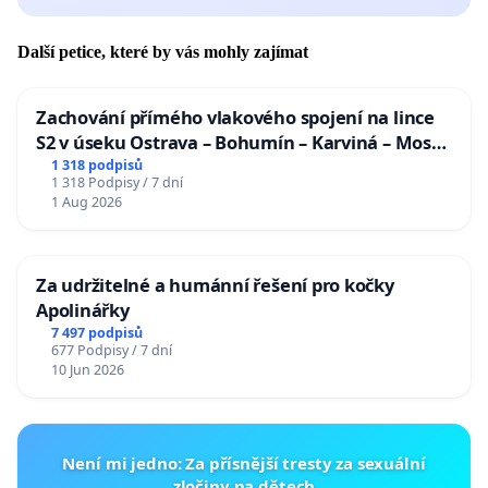
Další petice, které by vás mohly zajímat
Zachování přímého vlakového spojení na lince
S2 v úseku Ostrava – Bohumín – Karviná – Mosty
u Jablunkova
1 318 podpisů
1 318 Podpisy / 7 dní
1 Aug 2026
Za udržitelné a humánní řešení pro kočky
Apolinářky
7 497 podpisů
677 Podpisy / 7 dní
10 Jun 2026
Není mi jedno: Za přísnější tresty za sexuální
zločiny na dětech