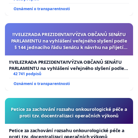
Oznámení o transparentnosti
‼️VELEZRADA PREZIDENTA‼️VÝZVA OBČANŮ SENÁTU
PARLAMENTU na vyhlášení veřejného slyšení podle
§ 144 jednacího řádu Senátu k návrhu na přijetí
usnesení k podání ústavní žaloby na prezidenta
republiky
‼️VELEZRADA PREZIDENTA‼️VÝZVA OBČANŮ SENÁTU
PARLAMENTU na vyhlášení veřejného slyšení podle §
144 jednacího řádu Senátu k návrhu na přijetí
42 741 podpisů
usnesení k podání ústavní žaloby na prezidenta
Oznámení o transparentnosti
republiky
Petice za zachování rozsahu onkourologické péče a
proti tzv. docentralizaci operačních výkonů
Petice za zachování rozsahu onkourologické péče a
proti tzv. docentralizaci operačních výkonů