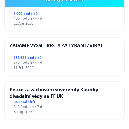
1 999 podpisů
400 Podpisy / 7 dní
22 Apr 2026
ŽÁDÁME VYŠŠÍ TRESTY ZA TÝRÁNÍ ZVÍŘAT
153 681 podpisů
370 Podpisy / 7 dní
11 Feb 2025
Petice za zachování suverenity Katedry
divadelní vědy na FF UK
348 podpisů
348 Podpisy / 7 dní
6 Aug 2026