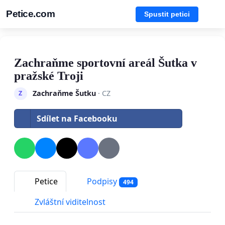
Petice.com
Spustit petici
Zachraňme sportovní areál Šutka v
pražské Troji
Zachraňme Šutku
· CZ
Z
Sdílet na Facebooku
Petice
Podpisy
494
Zvláštní viditelnost