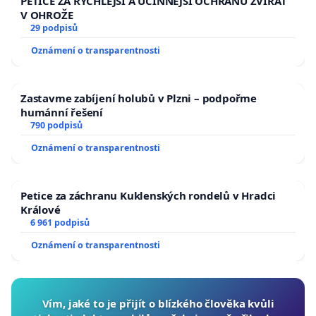
PETICE ZA RYCHLEJŠÍ A ÚČINNĚJŠÍ OCHRANU ZVÍŘAT
V OHROŽE
29 podpisů
Oznámení o transparentnosti
Zastavme zabíjení holubů v Plzni – podpořme
humánní řešení
790 podpisů
Oznámení o transparentnosti
Petice za záchranu Kuklenských rondelů v Hradci
Králové
6 961 podpisů
Oznámení o transparentnosti
Vím, jaké to je přijít o blízkého člověka kvůli