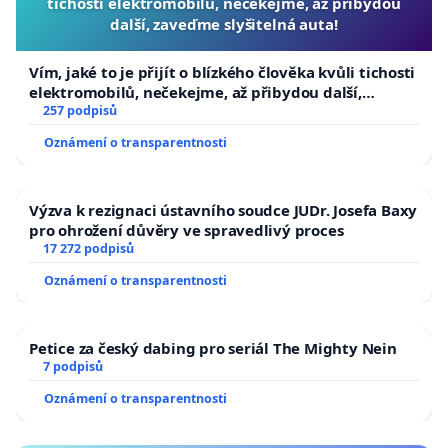
tichosti elektromobilů, nečekejme, až přibydou
další, zaveďme slyšitelná auta!
Vím, jaké to je přijít o blízkého člověka kvůli tichosti
elektromobilů, nečekejme, až přibydou další,
zaveďme slyšitelná auta!
257 podpisů
Oznámení o transparentnosti
Výzva k rezignaci ústavního soudce JUDr. Josefa Baxy
pro ohrožení důvěry ve spravedlivý proces
17 272 podpisů
Oznámení o transparentnosti
Petice za český dabing pro seriál The Mighty Nein
7 podpisů
Oznámení o transparentnosti