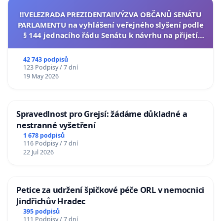
‼️VELEZRADA PREZIDENTA‼️VÝZVA OBČANŮ SENÁTU
PARLAMENTU na vyhlášení veřejného slyšení podle
§ 144 jednacího řádu Senátu k návrhu na přijetí
usnesení k podání ústavní žaloby na prezidenta
republiky
42 743 podpisů
123 Podpisy / 7 dní
19 May 2026
Spravedlnost pro Grejsí: žádáme důkladné a
nestranné vyšetření
1 678 podpisů
116 Podpisy / 7 dní
22 Jul 2026
Petice za udržení špičkové péče ORL v nemocnici
Jindřichův Hradec
395 podpisů
111 Podpisy / 7 dní