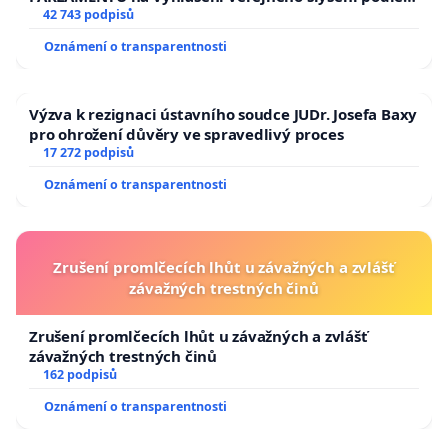
144 jednacího řádu Senátu k návrhu na přijetí
42 743 podpisů
usnesení k podání ústavní žaloby na prezidenta
Oznámení o transparentnosti
republiky
Výzva k rezignaci ústavního soudce JUDr. Josefa Baxy
pro ohrožení důvěry ve spravedlivý proces
17 272 podpisů
Oznámení o transparentnosti
Zrušení promlčecích lhůt u závažných a zvlášť
závažných trestných činů
Zrušení promlčecích lhůt u závažných a zvlášť
závažných trestných činů
162 podpisů
Oznámení o transparentnosti