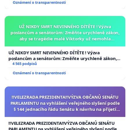
Oznámení o transparentnosti
UŽ NIKDY SMRT NEVINNÉHO DÍTĚTE ! Výzva
poslancům a senátorům: Změňte urychleně zákon,
aby se tragédie malé Viktorky už nemohla
opakovat!
UŽ NIKDY SMRT NEVINNÉHO DÍTĚTE ! Výzva
poslancům a senátorům: Změňte urychleně zákon,
aby se tragédie malé Viktorky už nemohla opakovat!
4 565 podpisů
Oznámení o transparentnosti
‼️VELEZRADA PREZIDENTA‼️VÝZVA OBČANŮ SENÁTU
PARLAMENTU na vyhlášení veřejného slyšení podle
§ 144 jednacího řádu Senátu k návrhu na přijetí
usnesení k podání ústavní žaloby na prezidenta
republiky
‼️VELEZRADA PREZIDENTA‼️VÝZVA OBČANŮ SENÁTU
PARLAMENTU na vyhlášení veřejného slyšení podle §