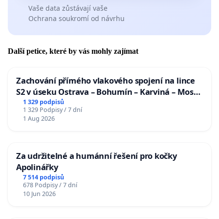
Vaše data zůstávají vaše
Ochrana soukromí od návrhu
Další petice, které by vás mohly zajímat
Zachování přímého vlakového spojení na lince
S2 v úseku Ostrava – Bohumín – Karviná – Mosty
u Jablunkova
1 329 podpisů
1 329 Podpisy / 7 dní
1 Aug 2026
Za udržitelné a humánní řešení pro kočky
Apolinářky
7 514 podpisů
678 Podpisy / 7 dní
10 Jun 2026