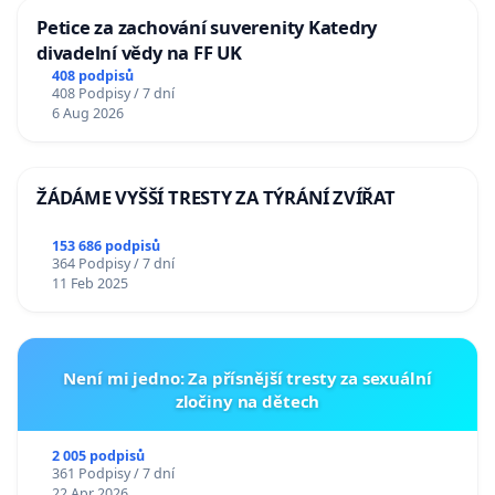
Petice za zachování suverenity Katedry
divadelní vědy na FF UK
408 podpisů
408 Podpisy / 7 dní
6 Aug 2026
ŽÁDÁME VYŠŠÍ TRESTY ZA TÝRÁNÍ ZVÍŘAT
153 686 podpisů
364 Podpisy / 7 dní
11 Feb 2025
Není mi jedno: Za přísnější tresty za sexuální
zločiny na dětech
2 005 podpisů
361 Podpisy / 7 dní
22 Apr 2026