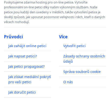
Poskytujeme zdarma hosting pro on-line petice. Vytvořte
profesionální on-line petici díky našim výkonným službám. Naše
petice jsou každý den uvedeny v médiích, takže vytvoření petice je
skvělý způsob, jak upoutat pozornost veřejnosti i těch, kteří o daných
věcech rozhodují.
Průvodci
Více
Jak zahájit online petici
Vytvořit petici
Jak napsat petici?
Zásady ochrany osobních
údajů
Jak petici propagovat?
Správa souborů cookie
Jak získat mediální pokrytí
pro vaši petici
O nás
Jak doručit petici