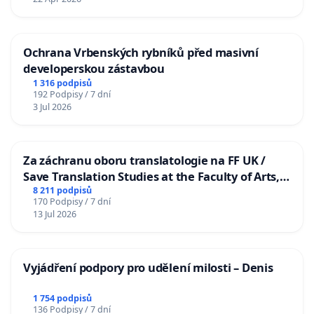
Ochrana Vrbenských rybníků před masivní
developerskou zástavbou
1 316 podpisů
192 Podpisy / 7 dní
3 Jul 2026
Za záchranu oboru translatologie na FF UK /
Save Translation Studies at the Faculty of Arts,
Charles University
8 211 podpisů
170 Podpisy / 7 dní
13 Jul 2026
Vyjádření podpory pro udělení milosti – Denis
1 754 podpisů
136 Podpisy / 7 dní