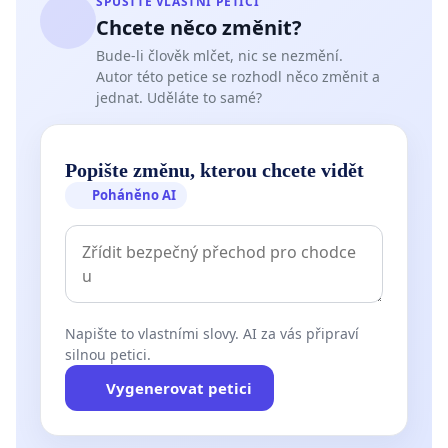
SPUSŤTE VLASTNÍ PETICI
Chcete něco změnit?
Bude-li člověk mlčet, nic se nezmění.
Autor této petice se rozhodl něco změnit a
jednat. Uděláte to samé?
Popište změnu, kterou chcete vidět
Poháněno AI
Napište to vlastními slovy. AI za vás připraví
silnou petici.
Vygenerovat petici