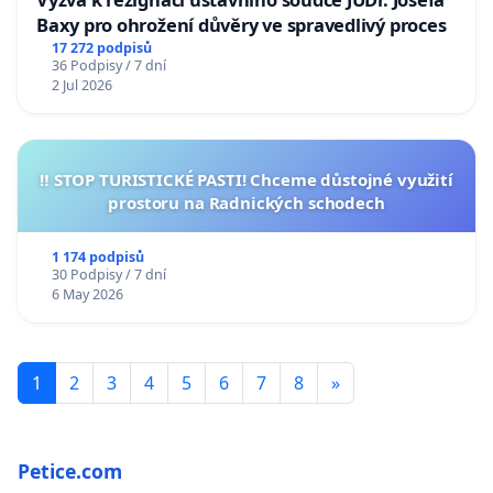
Baxy pro ohrožení důvěry ve spravedlivý proces
17 272 podpisů
36 Podpisy / 7 dní
2 Jul 2026
‼️ STOP TURISTICKÉ PASTI! Chceme důstojné využití
prostoru na Radnických schodech
1 174 podpisů
30 Podpisy / 7 dní
6 May 2026
1
2
3
4
5
6
7
8
»
Petice.com