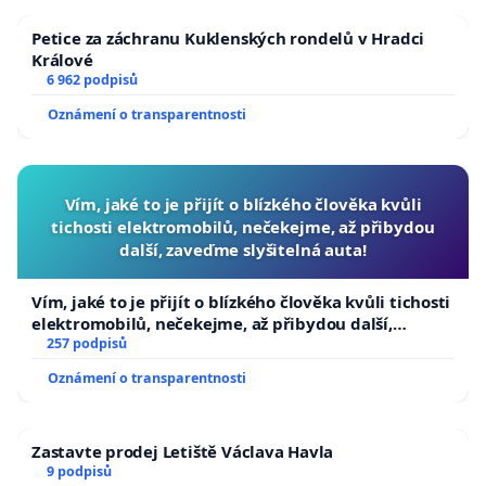
Petice za záchranu Kuklenských rondelů v Hradci
Králové
6 962 podpisů
Oznámení o transparentnosti
Vím, jaké to je přijít o blízkého člověka kvůli
tichosti elektromobilů, nečekejme, až přibydou
další, zaveďme slyšitelná auta!
Vím, jaké to je přijít o blízkého člověka kvůli tichosti
elektromobilů, nečekejme, až přibydou další,
zaveďme slyšitelná auta!
257 podpisů
Oznámení o transparentnosti
Zastavte prodej Letiště Václava Havla
9 podpisů