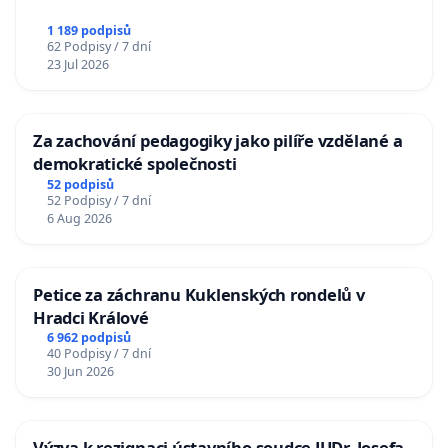
1 189 podpisů
62 Podpisy / 7 dní
23 Jul 2026
Za zachování pedagogiky jako pilíře vzdělané a
demokratické společnosti
52 podpisů
52 Podpisy / 7 dní
6 Aug 2026
Petice za záchranu Kuklenských rondelů v
Hradci Králové
6 962 podpisů
40 Podpisy / 7 dní
30 Jun 2026
Výzva k rezignaci ústavního soudce JUDr. Josefa