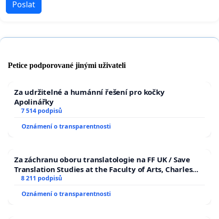
Poslat
Petice podporované jinými uživateli
Za udržitelné a humánní řešení pro kočky
Apolinářky
7 514 podpisů
Oznámení o transparentnosti
Za záchranu oboru translatologie na FF UK / Save
Translation Studies at the Faculty of Arts, Charles
University
8 211 podpisů
Oznámení o transparentnosti