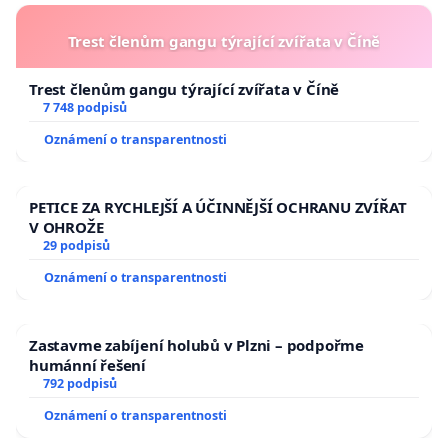
Trest členům gangu týrající zvířata v Číně
Trest členům gangu týrající zvířata v Číně
7 748 podpisů
Oznámení o transparentnosti
PETICE ZA RYCHLEJŠÍ A ÚČINNĚJŠÍ OCHRANU ZVÍŘAT
V OHROŽE
29 podpisů
Oznámení o transparentnosti
Zastavme zabíjení holubů v Plzni – podpořme
humánní řešení
792 podpisů
Oznámení o transparentnosti