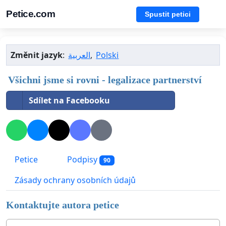
Petice.com
Spustit petici
Změnit jazyk
:
العربية
,
Polski
Všichni jsme si rovni - legalizace partnerství
Sdílet na Facebooku
Petice
Podpisy
90
Zásady ochrany osobních údajů
Kontaktujte autora petice