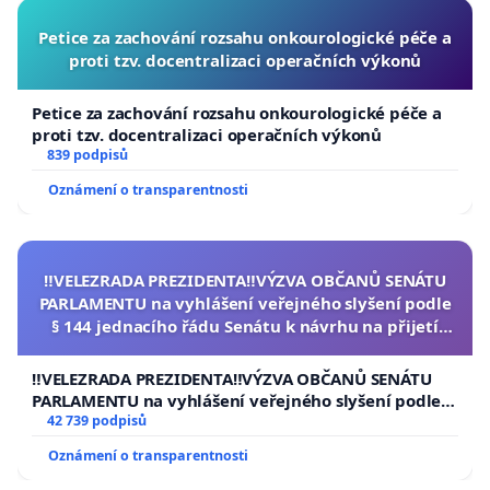
Petice za zachování rozsahu onkourologické péče a
proti tzv. docentralizaci operačních výkonů
Petice za zachování rozsahu onkourologické péče a
proti tzv. docentralizaci operačních výkonů
839 podpisů
Oznámení o transparentnosti
‼️VELEZRADA PREZIDENTA‼️VÝZVA OBČANŮ SENÁTU
PARLAMENTU na vyhlášení veřejného slyšení podle
§ 144 jednacího řádu Senátu k návrhu na přijetí
usnesení k podání ústavní žaloby na prezidenta
republiky
‼️VELEZRADA PREZIDENTA‼️VÝZVA OBČANŮ SENÁTU
PARLAMENTU na vyhlášení veřejného slyšení podle §
144 jednacího řádu Senátu k návrhu na přijetí
42 739 podpisů
usnesení k podání ústavní žaloby na prezidenta
Oznámení o transparentnosti
republiky