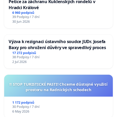
Petice za záchranu Kuklenských rondelů v
Hradci Králové
6 960 podpisů
39 Podpisy / 7 dní
30 Jun 2026
Výzva k rezignaci ústavního soudce JUDr. Josefa
Baxy pro ohrožení důvěry ve spravedlivý proces
17 272 podpisů
38 Podpisy / 7 dní
2 Jul 2026
‼️ STOP TURISTICKÉ PASTI! Chceme důstojné využití
prostoru na Radnických schodech
1 172 podpisů
30 Podpisy / 7 dní
6 May 2026