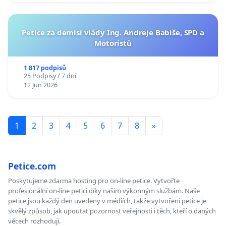
Petice za demisi vlády Ing. Andreje Babiše, SPD a
Motoristů
1 817 podpisů
25 Podpisy / 7 dní
12 Jun 2026
1
2
3
4
5
6
7
8
»
Petice.com
Poskytujeme zdarma hosting pro on-line petice. Vytvořte
profesionální on-line petici díky našim výkonným službám. Naše
petice jsou každý den uvedeny v médiích, takže vytvoření petice je
skvělý způsob, jak upoutat pozornost veřejnosti i těch, kteří o daných
věcech rozhodují.