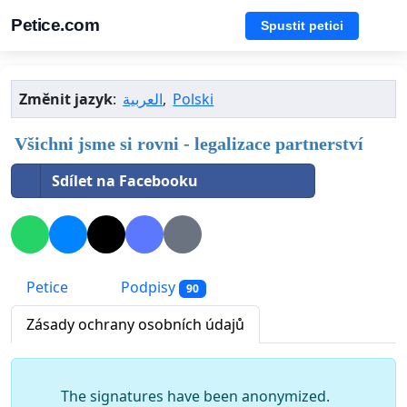
Petice.com
Spustit petici
Změnit jazyk
:
العربية
,
Polski
Všichni jsme si rovni - legalizace partnerství
Sdílet na Facebooku
Petice
Podpisy
90
Zásady ochrany osobních údajů
The signatures have been anonymized.