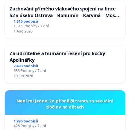
Zachování přímého vlakového spojení na lince
S2 v úseku Ostrava – Bohumín – Karviná – Mosty
u Jablunkova
1 315 podpisů
1 315 Podpisy / 7 dní
1 Aug 2026
Za udržitelné a humánní řešení pro kočky
Apolinářky
7 490 podpisů
683 Podpisy / 7 dní
10 Jun 2026
Není mi jedno: Za přísnější tresty za sexuální
zločiny na dětech
1 996 podpisů
428 Podpisy / 7 dní