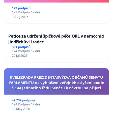
129 podpisů
129 Podpisy / 7 dní
1 Aug 2026
Petice za udržení špičkové péče ORL v nemocnici
Jindřichův Hradec
391 podpisů
124 Podpisy / 7 dní
29 Jul 2026
‼️VELEZRADA PREZIDENTA‼️VÝZVA OBČANŮ SENÁTU
PARLAMENTU na vyhlášení veřejného slyšení podle
§ 144 jednacího řádu Senátu k návrhu na přijetí
usnesení k podání ústavní žaloby na prezidenta
republiky
42 739 podpisů
124 Podpisy / 7 dní
19 May 2026