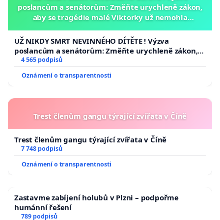
poslancům a senátorům: Změňte urychleně zákon,
aby se tragédie malé Viktorky už nemohla
opakovat!
UŽ NIKDY SMRT NEVINNÉHO DÍTĚTE ! Výzva
poslancům a senátorům: Změňte urychleně zákon,
aby se tragédie malé Viktorky už nemohla opakovat!
4 565 podpisů
Oznámení o transparentnosti
Trest členům gangu týrající zvířata v Číně
Trest členům gangu týrající zvířata v Číně
7 748 podpisů
Oznámení o transparentnosti
Zastavme zabíjení holubů v Plzni – podpořme
humánní řešení
789 podpisů