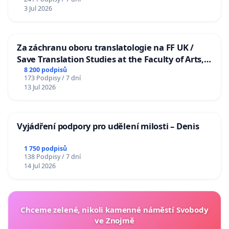
3 Jul 2026
Za záchranu oboru translatologie na FF UK /
Save Translation Studies at the Faculty of Arts,
Charles University
8 200 podpisů
173 Podpisy / 7 dní
13 Jul 2026
Vyjádření podpory pro udělení milosti – Denis
1 750 podpisů
138 Podpisy / 7 dní
14 Jul 2026
Chceme zelené, nikoli kamenné náměstí Svobody
ve Znojmě