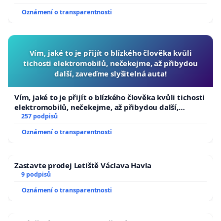
Oznámení o transparentnosti
Vím, jaké to je přijít o blízkého člověka kvůli
tichosti elektromobilů, nečekejme, až přibydou
další, zaveďme slyšitelná auta!
Vím, jaké to je přijít o blízkého člověka kvůli tichosti
elektromobilů, nečekejme, až přibydou další,
zaveďme slyšitelná auta!
257 podpisů
Oznámení o transparentnosti
Zastavte prodej Letiště Václava Havla
9 podpisů
Oznámení o transparentnosti