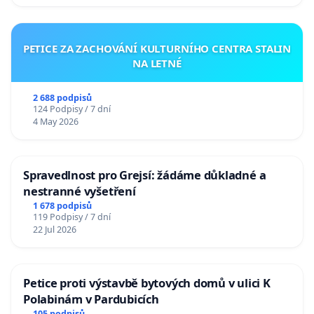
PETICE ZA ZACHOVÁNÍ KULTURNÍHO CENTRA STALIN
NA LETNÉ
2 688 podpisů
124 Podpisy / 7 dní
4 May 2026
Spravedlnost pro Grejsí: žádáme důkladné a
nestranné vyšetření
1 678 podpisů
119 Podpisy / 7 dní
22 Jul 2026
Petice proti výstavbě bytových domů v ulici K
Polabinám v Pardubicích
105 podpisů