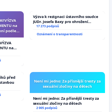
Výzva k rezignaci ústavního soudce
A‼️VÝZVA
JUDr. Josefa Baxy pro ohrožení
MENTU na
důvěry ve spravedlivý proces
17 273 podpisů
ení podle §
Oznámení o transparentnosti
enátu k
ní k podání
️VÝZVA
zidenta
NTU na
í podle §
u k návrhu
i
ní ústavní
bliky
íků před
Není mi jedno: Za přísnější tresty za
ástavbou
sexuální zločiny na dětech
i
Není mi jedno: Za přísnější tresty za
sexuální zločiny na dětech
2 005 podpisů