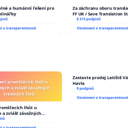
elné a humánní řešení pro
Za záchranu oboru transla
olinářky
FF UK / Save Translation S
dpisů
the Faculty of Arts, Charle
8 213 podpisů
University
 o transparentnosti
Oznámení o transparentnost
Zastavte prodej Letiště V
ení promlčecích lhůt u
Havla
ných a zvlášť závažných
9 podpisů
trestných činů
Oznámení o transparentnost
romlčecích lhůt u
 a zvlášť závažných
 činů
isů
 o transparentnosti