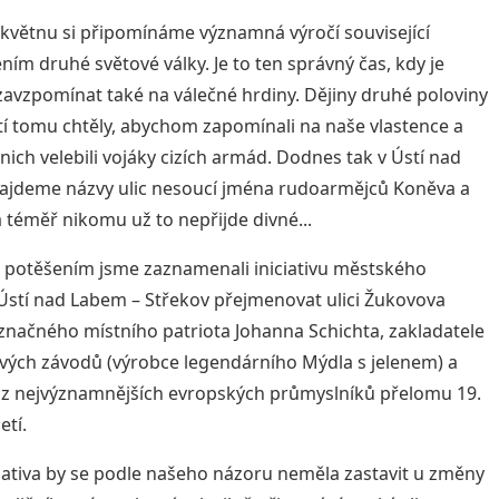
 květnu si připomínáme významná výročí související
ním druhé světové války. Je to ten správný čas, kdy je
avzpomínat také na válečné hrdiny. Dějiny druhé poloviny
etí tomu chtěly, abychom zapomínali na naše vlastence a
nich velebili vojáky cizích armád. Dodnes tak v Ústí nad
ajdeme názvy ulic nesoucí jména rudoarmějců Koněva a
 téměř nikomu už to nepřijde divné...
 potěšením jsme zaznamenali iniciativu městského
stí nad Labem – Střekov přejmenovat ulici Žukovova
značného místního patriota Johanna Schichta, zakladatele
vých závodů (výrobce legendárního Mýdla s jelenem) a
z nejvýznamnějších evropských průmyslníků přelomu 19.
letí.
ciativa by se podle našeho názoru neměla zastavit u změny