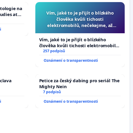
tologie na
Vím, jaké to je přijít o blízkého
tudies at
člověka kvůli tichosti
s
elektromobilů, nečekejme, až
i
přibydou další, zaveďme slyšitelná
auta!
Vím, jaké to je přijít o blízkého
člověka kvůli tichosti elektromobilů,
nečekejme, až přibydou další,
257 podpisů
zaveďme slyšitelná auta!
Oznámení o transparentnosti
áclava
Petice za český dabing pro seriál The
Mighty Nein
7 podpisů
i
Oznámení o transparentnosti