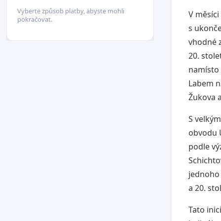
Vyberte způsob platby, abyste mohli
V měsíci
pokračovat.
s ukonče
vhodné z
20. stol
namísto 
Labem n
Žukova a
S velkým
obvodu Ú
podle vý
Schichto
jednoho 
a 20. sto
Tato ini