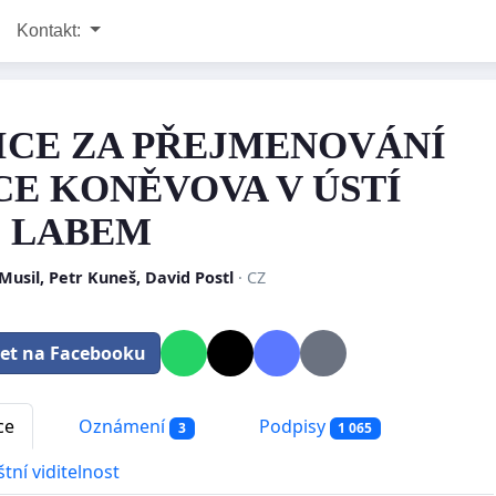
Kontakt:
ICE ZA PŘEJMENOVÁNÍ
CE KONĚVOVA V ÚSTÍ
 LABEM
Musil, Petr Kuneš, David Postl
· CZ
let na Facebooku
ce
Oznámení
Podpisy
3
1 065
tní viditelnost