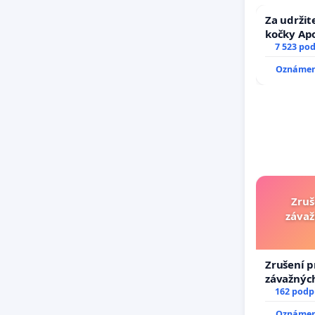
Za udržit
kočky Ap
7 523 po
Oznámení
Zruš
závaž
Zrušení p
závažných
trestných
162 podp
Oznámení