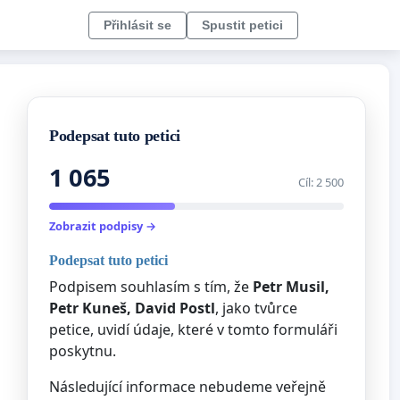
Přihlásit se
Spustit petici
Podepsat tuto petici
1 065
Cíl: 2 500
Zobrazit podpisy →
Podepsat tuto petici
Podpisem souhlasím s tím, že
Petr Musil,
Petr Kuneš, David Postl
, jako tvůrce
petice, uvidí údaje, které v tomto formuláři
poskytnu.
Následující informace nebudeme veřejně