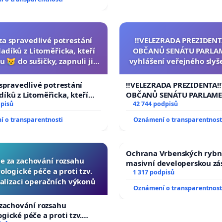
za spravedlivé potrestání
‼️VELEZRADA PREZIDENT
adíků z Litoměřicka, kteří
OBČANŮ SENÁTU PARLA
u 😿 do sušičky, zapnuli ji a
vyhlášení veřejného slyš
rání zvířete natočili.
144 jednacího řádu S
návrhu na přijetí usnese
 spravedlivé potrestání
‼️VELEZRADA PREZIDENTA‼
ústavní žaloby na pre
íků z Litoměřicka, kteří
OBČANŮ SENÁTU PARLAME
republiky
 😿 do sušičky, zapnuli ji a
dpisů
vyhlášení veřejného slyšen
42 744 podpisů
vířete natočili.
144 jednacího řádu Senát
 o transparentnosti
Oznámení o transparentnost
na přijetí usnesení k podá
žaloby na prezidenta repu
Ochrana Vrbenských rybn
ce za zachování rozsahu
masivní developerskou z
logické péče a proti tzv.
1 317 podpisů
alizaci operačních výkonů
Oznámení o transparentnost
 zachování rozsahu
gické péče a proti tzv.