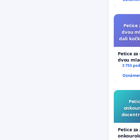
Petice 
dvou ml
dali kočk
umí
Petice za
dvou mlad
dali kočku
3 753 po
umírání z
Oznámení
Peti
onkouro
docentr
Petice za
onkourolo