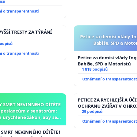
izaci operačních výkonů
isů
 o transparentnosti
YŠŠÍ TRESTY ZA TÝRÁNÍ
Petice za demisi vlády In
Babiše, SPD a Moto
podpisů
 o transparentnosti
Petice za demisi vlády Ing
Babiše, SPD a Motoristů
1 818 podpisů
Oznámení o transparentnost
PETICE ZA RYCHLEJŠÍ A ÚČ
Y SMRT NEVINNÉHO DÍTĚTE
OCHRANU ZVÍŘAT V OHRO
a poslancům a senátorům:
29 podpisů
 urychleně zákon, aby se
Oznámení o transparentnost
 malé Viktorky už nemohla
opakovat!
 SMRT NEVINNÉHO DÍTĚTE !