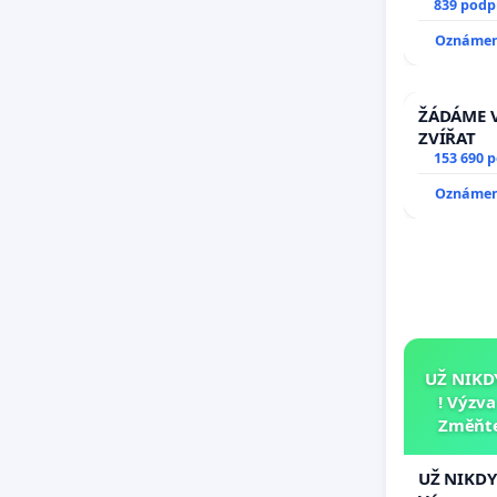
docentral
839 podp
Oznámení
ŽÁDÁME V
ZVÍŘAT
153 690 
Oznámení
UŽ NIKD
! Výzv
Změňte
tragédie
UŽ NIKDY