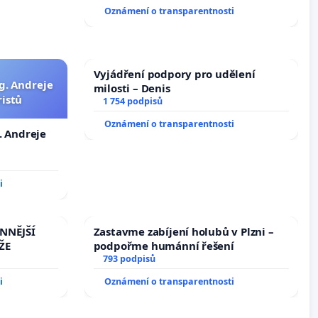
Oznámení o transparentnosti
Vyjádření podpory pro udělení
g. Andreje
milosti – Denis
ristů
1 754 podpisů
Oznámení o transparentnosti
. Andreje
i
INNĚJŠÍ
Zastavme zabíjení holubů v Plzni –
ŽE
podpořme humánní řešení
793 podpisů
i
Oznámení o transparentnosti