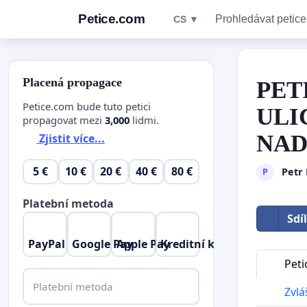
Petice.com
Prohledávat petice
CS ▼
Placená propagace
PET
Petice.com bude tuto petici
ULI
propagovat mezi
3,000
lidmi.
NAD
Zjistit více...
5 €
10 €
20 €
40 €
80 €
Petr 
P
Platební metoda
Sdí
PayPal
Google Pay
Apple Pay
Kreditní karta
Peti
Platební metoda
Zvláš