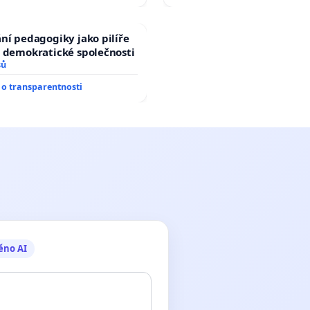
ní pedagogiky jako pilíře
 demokratické společnosti
sů
o transparentnosti
ěno AI