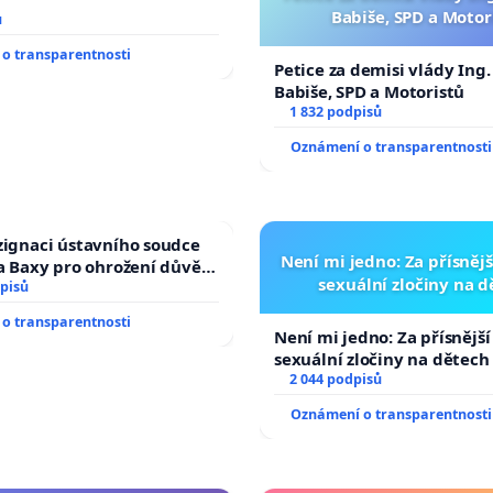
Babiše, SPD a Motor
ů
o transparentnosti
Petice za demisi vlády Ing
Babiše, SPD a Motoristů
1 832 podpisů
Oznámení o transparentnosti
zignaci ústavního soudce
Není mi jedno: Za přísnějš
fa Baxy pro ohrožení důvěry
sexuální zločiny na 
livý proces
pisů
o transparentnosti
Není mi jedno: Za přísnější
sexuální zločiny na dětech
2 044 podpisů
Oznámení o transparentnosti