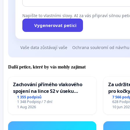
Napište to vlastními slovy. AI za vás připraví silnou peti
Vygenerovat petici
Vaše data zůstávají vaše
Ochrana soukromí od návrhu
Další petice, které by vás mohly zajímat
Zachování přímého vlakového
Za udržit
spojení na lince S2 v úseku
pro kočky
Ostrava – Bohumín – Karviná –
1 355 podpisů
7 566 pod
1 348 Podpisy / 7 dní
628 Podpis
Mosty u Jablunkova
1 Aug 2026
10 Jun 202