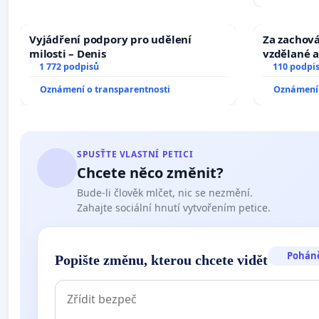
Vyjádření podpory pro udělení
Za zachová
milosti – Denis
vzdělané a
1 772 podpisů
110 podpi
Oznámení o transparentnosti
Oznámení 
SPUSŤTE VLASTNÍ PETICI
Chcete něco změnit?
Bude-li člověk mlčet, nic se nezmění.
Zahajte sociální hnutí vytvořením petice.
Pohán
Popište změnu, kterou chcete vidět