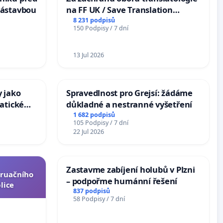
zástavbou
na FF UK / Save Translation
Studies at the Faculty of Arts,
8 231 podpisů
150 Podpisy / 7 dní
Charles University
13 Jul 2026
 jako
Spravedlnost pro Grejsí: žádáme
atické
důkladné a nestranné vyšetření
1 682 podpisů
105 Podpisy / 7 dní
22 Jul 2026
Zastavme zabíjení holubů v Plzni
truačního
– podpořme humánní řešení
lice
837 podpisů
58 Podpisy / 7 dní