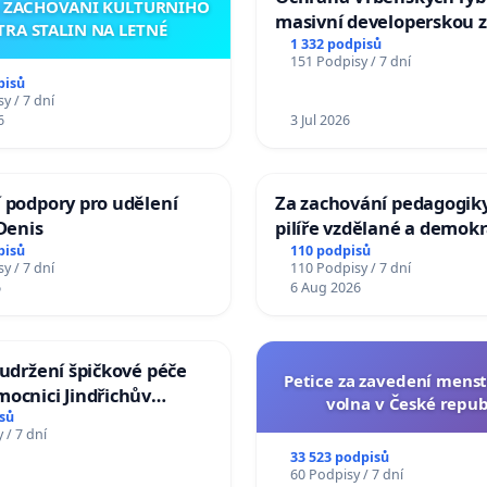
A ZACHOVÁNÍ KULTURNÍHO
masivní developerskou 
TRA STALIN NA LETNÉ
1 332 podpisů
151 Podpisy / 7 dní
pisů
y / 7 dní
6
3 Jul 2026
 podpory pro udělení
Za zachování pedagogiky
 Denis
pilíře vzdělané a demokr
společnosti
pisů
110 podpisů
y / 7 dní
110 Podpisy / 7 dní
6
6 Aug 2026
 udržení špičkové péče
Petice za zavedení mens
ocnici Jindřichův
volna v České repub
sů
 / 7 dní
33 523 podpisů
60 Podpisy / 7 dní