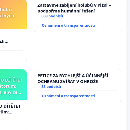
Zastavme zabíjení holubů v Plzni –
lhůt u
podpořme humánní řešení
važných
838 podpisů
Oznámení o transparentnosti
u
ých
PETICE ZA RYCHLEJŠÍ A ÚČINNĚJŠÍ
 DÍTĚTE !
OCHRANU ZVÍŘAT V OHROŽE
átorům:
33 podpisů
, aby se
Oznámení o transparentnosti
už nemohla
 DÍTĚTE !
rům:
by se
 nemohla