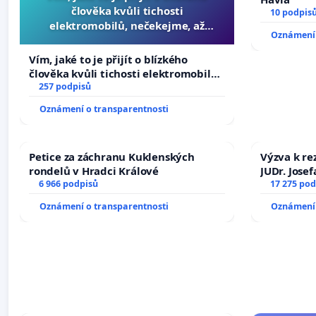
člověka kvůli tichosti
10 podpis
elektromobilů, nečekejme, až
Oznámení 
přibydou další, zaveďme slyšitelná
auta!
Vím, jaké to je přijít o blízkého
člověka kvůli tichosti elektromobilů,
nečekejme, až přibydou další,
257 podpisů
zaveďme slyšitelná auta!
Oznámení o transparentnosti
Petice za záchranu Kuklenských
Výzva k re
rondelů v Hradci Králové
JUDr. Jose
6 966 podpisů
ve spraved
17 275 pod
Oznámení o transparentnosti
Oznámení 