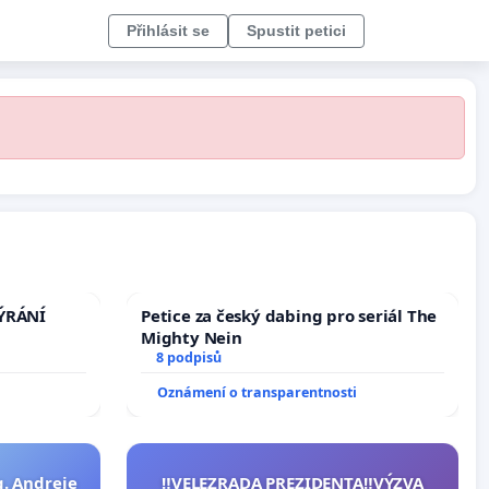
Přihlásit se
Spustit petici
TÝRÁNÍ
Petice za český dabing pro seriál The
Mighty Nein
8 podpisů
Oznámení o transparentnosti
g. Andreje
‼️VELEZRADA PREZIDENTA‼️VÝZVA