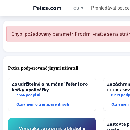
Petice.com
Prohledávat petice
CS ▼
Chybí požadovaný parametr. Prosím, vraťte se na strán
Petice podporované jinými uživateli
Za udržitelné a humánní řešení pro
Za záchran
kočky Apolinářky
FF UK / Sa
7 566 podpisů
the Faculty
8 231 podp
University
Oznámení o transparentnosti
Oznámení 
Zastavte p
Vím, jaké to je přijít o blízkého
Havla