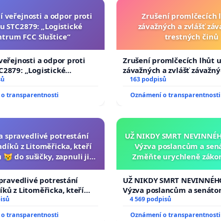
í veřejnosti a odpor proti
Zrušení promlčecích 
u STC2879: „Logistické
závažných a zvlášť zá
ntrum FCC Sluštice“
trestných činů
veřejnosti a odpor proti
Zrušení promlčecích lhůt 
2879: „Logistické
závažných a zvlášť závažn
C Sluštice“
sů
trestných činů
163 podpisů
o transparentnosti
Oznámení o transparentnosti
za spravedlivé potrestání
UŽ NIKDY SMRT NEVINNÉHO
díků z Litoměřicka, kteří
Výzva poslancům a sen
 😿 do sušičky, zapnuli ji a
Změňte urychleně zákon
ání zvířete natočili.
tragédie malé Viktorky 
opakovat!
spravedlivé potrestání
UŽ NIKDY SMRT NEVINNÉHO
ků z Litoměřicka, kteří
Výzva poslancům a senáto
😿 do sušičky, zapnuli ji a
isů
Změňte urychleně zákon, a
4 569 podpisů
řete natočili.
tragédie malé Viktorky už
o transparentnosti
Oznámení o transparentnosti
opakovat!