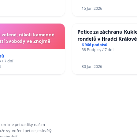
6
15 Jun 2026
Petice za záchranu Kukl
zelené, nikoli kamenné
rondelů v Hradci Králové
tí Svobody ve Znojmě
6 966 podpisů
38 Podpisy / 7 dní
sů
 / 7 dní
6
30 Jun 2026
on-line petici díky našim
e vytvoření petice je skvělý
rozhodují.