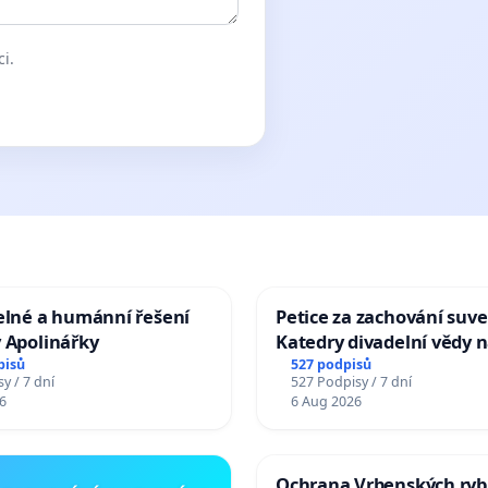
ci.
elné a humánní řešení
Petice za zachování suve
 Apolinářky
Katedry divadelní vědy n
pisů
527 podpisů
y / 7 dní
527 Podpisy / 7 dní
6
6 Aug 2026
Ochrana Vrbenských ryb