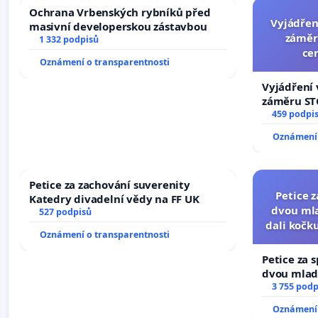
Ochrana Vrbenských rybníků před
Vyjádřen
masivní developerskou zástavbou
záměr
1 332 podpisů
ce
Oznámení o transparentnosti
Vyjádření 
záměru STC
centrum FC
459 podpi
Oznámení 
Petice za zachování suverenity
Petice 
Katedry divadelní vědy na FF UK
dvou mla
527 podpisů
dali kočku
Oznámení o transparentnosti
umír
Petice za 
dvou mladí
dali kočku 
3 755 podp
umírání zví
Oznámení 