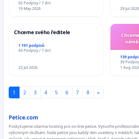
žaloby na prezidenta republiky
92 Podpisy / 7 dní
19 May 2026
29 Jul 202
Chceme svého ředitele
Chceme 
náměs
1 191 podpisů
43 Podpisy / 7 dní
139 podpi
39 Podpisy
23 Jul 2026
1 Aug 202
1
2
3
4
5
6
7
8
»
Petice.com
Poskytujeme zdarma hosting pro on-line petice. Vytvořte profesionální 
výkonným službám. Naše petice jsou každý den uvedeny v médiích, takž
způsob, jak upoutat pozornost veřejnosti i těch, kteří o daných věcech 