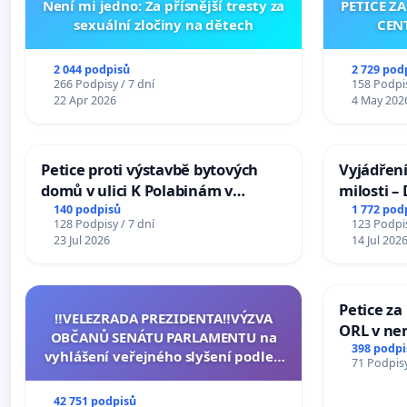
Není mi jedno: Za přísnější tresty za
PETICE Z
sexuální zločiny na dětech
CEN
2 044 podpisů
2 729 pod
266 Podpisy / 7 dní
158 Podpis
22 Apr 2026
4 May 202
Petice proti výstavbě bytových
Vyjádření
domů v ulici K Polabinám v
milosti –
Pardubicích
140 podpisů
1 772 pod
128 Podpisy / 7 dní
123 Podpis
23 Jul 2026
14 Jul 202
Petice za
‼️VELEZRADA PREZIDENTA‼️VÝZVA
ORL v nem
OBČANŮ SENÁTU PARLAMENTU na
Hradec
398 podpi
vyhlášení veřejného slyšení podle §
71 Podpisy
144 jednacího řádu Senátu k návrhu
na přijetí usnesení k podání ústavní
42 751 podpisů