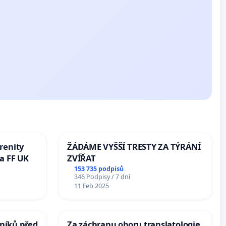
renity
ŽÁDÁME VYŠŠÍ TRESTY ZA TÝRÁNÍ
a FF UK
ZVÍŘAT
153 735 podpisů
346 Podpisy / 7 dní
11 Feb 2025
níků před
Za záchranu oboru translatologie