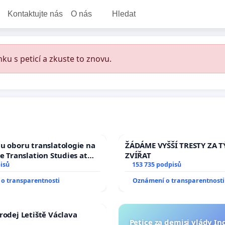
Kontaktujte nás
O nás
Hledat
ku s peticí a zkuste to znovu.
u oboru translatologie na
ŽÁDÁME VYŠŠÍ TRESTY ZA 
ve Translation Studies at
ZVÍŘAT
 of Arts, Charles
isů
153 735 podpisů
o transparentnosti
Oznámení o transparentnosti
rodej Letiště Václava
Petice za demisi vlády In