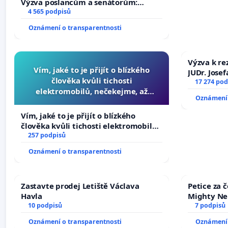
Výzva poslancům a senátorům:
Změňte urychleně zákon, aby se
4 565 podpisů
tragédie malé Viktorky už nemohla
Oznámení o transparentnosti
opakovat!
Výzva k re
Vím, jaké to je přijít o blízkého
JUDr. Jose
člověka kvůli tichosti
ve spraved
17 274 pod
elektromobilů, nečekejme, až
Oznámení 
přibydou další, zaveďme slyšitelná
auta!
Vím, jaké to je přijít o blízkého
člověka kvůli tichosti elektromobilů,
nečekejme, až přibydou další,
257 podpisů
zaveďme slyšitelná auta!
Oznámení o transparentnosti
Zastavte prodej Letiště Václava
Petice za 
Havla
Mighty Ne
10 podpisů
7 podpisů
Oznámení o transparentnosti
Oznámení 