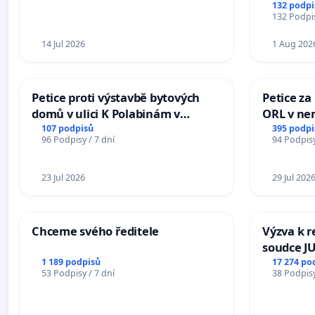
132 podpi
132 Podpis
14 Jul 2026
1 Aug 202
Petice proti výstavbě bytových
Petice za
domů v ulici K Polabinám v
ORL v nem
Pardubicích
Hradec
107 podpisů
395 podpi
96 Podpisy / 7 dní
94 Podpisy
23 Jul 2026
29 Jul 202
Chceme svého ředitele
Výzva k r
soudce JU
ohrožení 
1 189 podpisů
17 274 po
53 Podpisy / 7 dní
38 Podpisy
proces