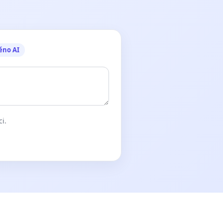
ěno AI
ci.