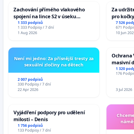
Zachování přímého vlakového
Za udržit
spojení na lince S2 v úseku
pro kočky
Ostrava – Bohumín – Karviná –
1 333 podpisů
7 526 pod
1 333 Podpisy / 7 dní
671 Podpis
Mosty u Jablunkova
1 Aug 2026
10 Jun 202
Ochrana 
Není mi jedno: Za přísnější tresty za
masivní 
sexuální zločiny na dětech
1 320 pod
176 Podpis
2 007 podpisů
330 Podpisy / 7 dní
22 Apr 2026
3 Jul 2026
Vyjádření podpory pro udělení
Chceme 
milosti – Denis
náměs
1 756 podpisů
133 Podpisy / 7 dní