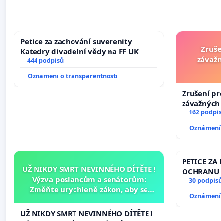
Petice za zachování suverenity
Zruše
Katedry divadelní vědy na FF UK
závažn
444 podpisů
Oznámení o transparentnosti
Zrušení pr
závažných 
trestných 
162 podpi
Oznámení 
PETICE ZA 
UŽ NIKDY SMRT NEVINNÉHO DÍTĚTE !
OCHRANU 
Výzva poslancům a senátorům:
30 podpis
Změňte urychleně zákon, aby se
Oznámení 
tragédie malé Viktorky už nemohla
opakovat!
UŽ NIKDY SMRT NEVINNÉHO DÍTĚTE !