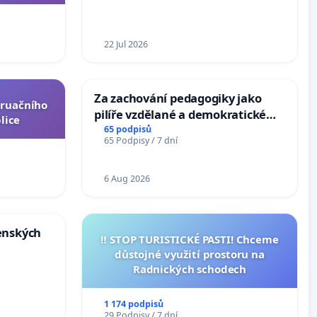
ní ústavní
epubliky
22 Jul 2026
Za zachování pedagogiky jako
truačního
pilíře vzdělané a demokratické
lice
společnosti
65 podpisů
65 Podpisy / 7 dní
6 Aug 2026
enských
‼️ STOP TURISTICKÉ PASTI! Chceme
důstojné využití prostoru na
Radnických schodech
1 174 podpisů
29 Podpisy / 7 dní