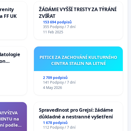
renity
ŽÁDÁME VYŠŠÍ TRESTY ZA TÝRÁNÍ
a FF UK
ZVÍŘAT
153 694 podpisů
355 Podpisy / 7 dní
11 Feb 2025
latologie
PETICE ZA ZACHOVÁNÍ KULTURNÍHO
ion
CENTRA STALIN NA LETNÉ
Arts,
2 709 podpisů
141 Podpisy / 7 dní
4 May 2026
Spravedlnost pro Grejsí: žádáme
A‼️VÝZVA
důkladné a nestranné vyšetření
ENTU na
1 678 podpisů
ní podle §
112 Podpisy / 7 dní
u k návrhu