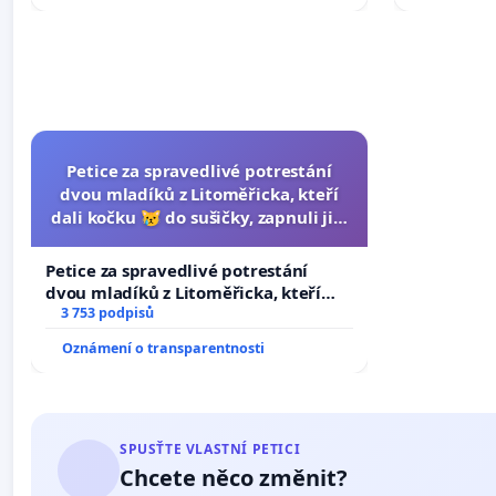
Petice za spravedlivé potrestání
dvou mladíků z Litoměřicka, kteří
dali kočku 😿 do sušičky, zapnuli ji a
umírání zvířete natočili.
Petice za spravedlivé potrestání
dvou mladíků z Litoměřicka, kteří
dali kočku 😿 do sušičky, zapnuli ji a
3 753 podpisů
umírání zvířete natočili.
Oznámení o transparentnosti
SPUSŤTE VLASTNÍ PETICI
Chcete něco změnit?