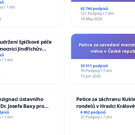
sů
na přijetí usnesení k podá
y / 7 dní
42 744 podpisů
žaloby na prezidenta r
121 Podpisy / 7 dní
6
19 May 2026
 udržení špičkové péče
Petice za zavedení mens
ocnici Jindřichův
volna v České repub
sů
 / 7 dní
33 511 podpisů
70 Podpisy / 7 dní
6
15 Jun 2026
ezignaci ústavního
Petice za záchranu Kukl
Dr. Josefa Baxy pro
rondelů v Hradci Králové
důvěry ve spravedlivý
dpisů
6 962 podpisů
 / 7 dní
37 Podpisy / 7 dní