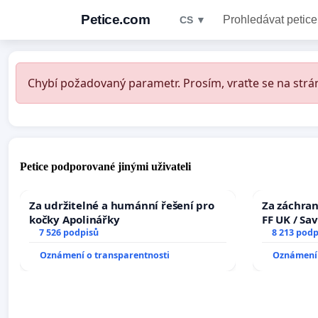
Petice.com
Prohledávat petice
CS ▼
Chybí požadovaný parametr. Prosím, vraťte se na strán
Petice podporované jinými uživateli
Za udržitelné a humánní řešení pro
Za záchran
kočky Apolinářky
FF UK / Sa
7 526 podpisů
the Faculty
8 213 podp
University
Oznámení o transparentnosti
Oznámení 