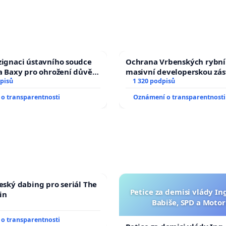
zignaci ústavního soudce
Ochrana Vrbenských rybní
fa Baxy pro ohrožení důvěry
masivní developerskou zá
livý proces
pisů
1 320 podpisů
o transparentnosti
Oznámení o transparentnosti
český dabing pro seriál The
Petice za demisi vlády In
in
Babiše, SPD a Motor
o transparentnosti