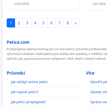
23 Jul 2026
2 Jul 2026
1
2
3
4
5
6
7
8
»
Petice.com
Poskytujeme zdarma hosting pro on-line petice. Vytvořte profesionální 
výkonným službám. Naše petice jsou každý den uvedeny v médiích, takž
způsob, jak upoutat pozornost veřejnosti i těch, kteří o daných věcech 
Průvodci
Více
Jak zahájit online petici
Vytvořit pe
Jak napsat petici?
Zásady oc
Jak petici propagovat?
Správa so