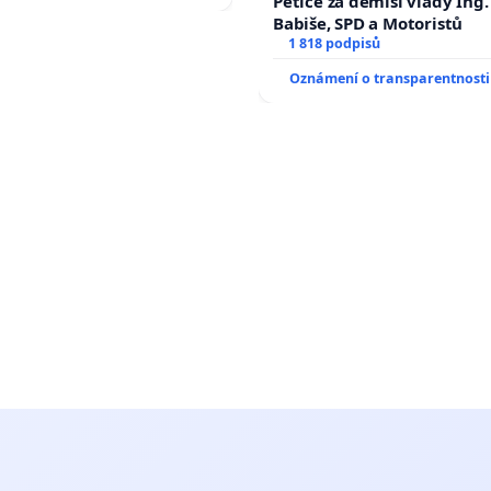
Petice za demisi vlády Ing
Babiše, SPD a Motoristů
1 818 podpisů
Oznámení o transparentnosti