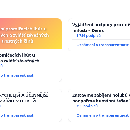
Vyjádření podpory pro udě
ní promlčecích lhůt u
milosti – Denis
ých a zvlášť závažných
1 756 podpisů
trestných činů
Oznámení o transparentnosti
omlčecích lhůt u
a zvlášť závažných
činů
sů
o transparentnosti
RYCHLEJŠÍ A ÚČINNĚJŠÍ
Zastavme zabíjení holubů v
ZVÍŘAT V OHROŽE
podpořme humánní řešení
ů
795 podpisů
o transparentnosti
Oznámení o transparentnosti