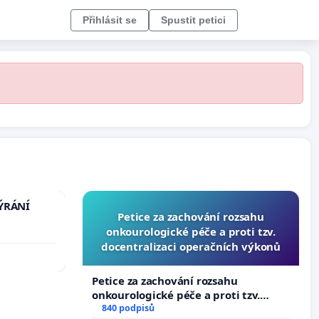
Přihlásit se
Spustit petici
TÝRÁNÍ
Petice za zachování rozsahu
onkourologické péče a proti tzv.
docentralizaci operačních výkonů
Petice za zachování rozsahu
onkourologické péče a proti tzv.
docentralizaci operačních výkonů
840 podpisů