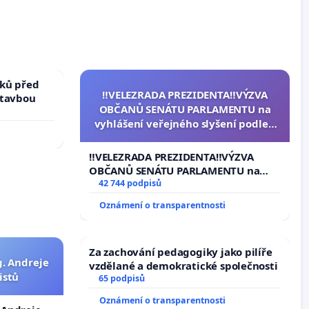
ků před
‼️VELEZRADA PREZIDENTA‼️VÝZVA
stavbou
OBČANŮ SENÁTU PARLAMENTU na
vyhlášení veřejného slyšení podle §
144 jednacího řádu Senátu k návrhu
na přijetí usnesení k podání ústavní
‼️VELEZRADA PREZIDENTA‼️VÝZVA
žaloby na prezidenta republiky
OBČANŮ SENÁTU PARLAMENTU na
vyhlášení veřejného slyšení podle §
42 744 podpisů
144 jednacího řádu Senátu k návrhu
Oznámení o transparentnosti
na přijetí usnesení k podání ústavní
žaloby na prezidenta republiky
Za zachování pedagogiky jako pilíře
g. Andreje
vzdělané a demokratické společnosti
istů
65 podpisů
Oznámení o transparentnosti