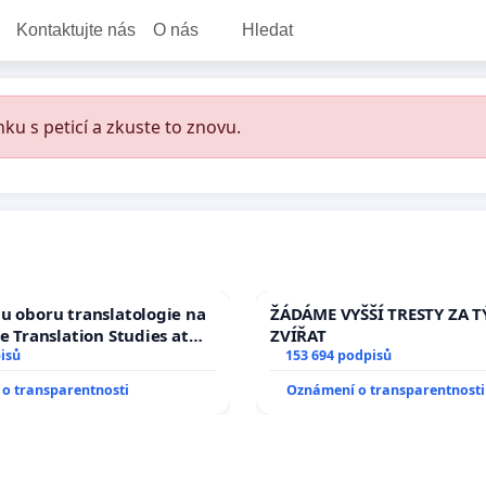
Kontaktujte nás
O nás
Hledat
ku s peticí a zkuste to znovu.
u oboru translatologie na
ŽÁDÁME VYŠŠÍ TRESTY ZA 
ve Translation Studies at
ZVÍŘAT
 of Arts, Charles
isů
153 694 podpisů
o transparentnosti
Oznámení o transparentnosti