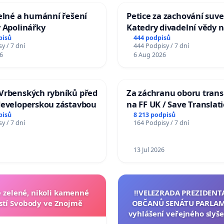
elné a humánní řešení
Petice za zachování suve
 Apolinářky
Katedry divadelní vědy n
pisů
444 podpisů
y / 7 dní
444 Podpisy / 7 dní
6
6 Aug 2026
Vrbenských rybníků před
Za záchranu oboru trans
developerskou zástavbou
na FF UK / Save Translat
Studies at the Faculty of 
pisů
8 213 podpisů
y / 7 dní
164 Podpisy / 7 dní
Charles University
13 Jul 2026
zelené, nikoli kamenné
‼️VELEZRADA PREZIDENT
tí Svobody ve Znojmě
OBČANŮ SENÁTU PARLAM
vyhlášení veřejného slyše
144 jednacího řádu Senát