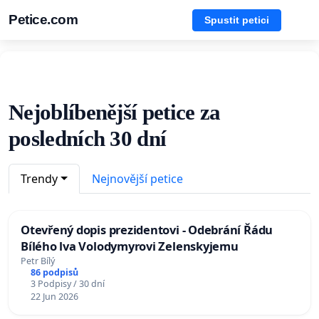
Petice.com
Spustit petici
Nejoblíbenější petice za
posledních 30 dní
Trendy
Nejnovější petice
Otevřený dopis prezidentovi - Odebrání Řádu
Bílého lva Volodymyrovi Zelenskyjemu
Petr Bílý
86 podpisů
3 Podpisy / 30 dní
22 Jun 2026