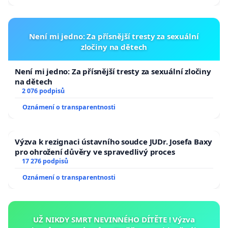
Není mi jedno: Za přísnější tresty za sexuální
zločiny na dětech
Není mi jedno: Za přísnější tresty za sexuální zločiny
na dětech
2 076 podpisů
Oznámení o transparentnosti
Výzva k rezignaci ústavního soudce JUDr. Josefa Baxy
pro ohrožení důvěry ve spravedlivý proces
17 276 podpisů
Oznámení o transparentnosti
UŽ NIKDY SMRT NEVINNÉHO DÍTĚTE ! Výzva