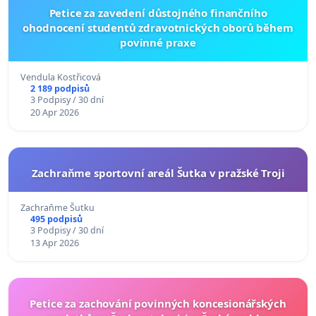
Petice za zavedení důstojného finančního
ohodnocení studentů zdravotnických oborů během
povinné praxe
Vendula Kostřicová
2 189 podpisů
3 Podpisy / 30 dní
20 Apr 2026
Zachraňme sportovní areál Šutka v pražské Troji
Zachraňme Šutku
495 podpisů
3 Podpisy / 30 dní
13 Apr 2026
Petice za zachování povinných koncesionářských