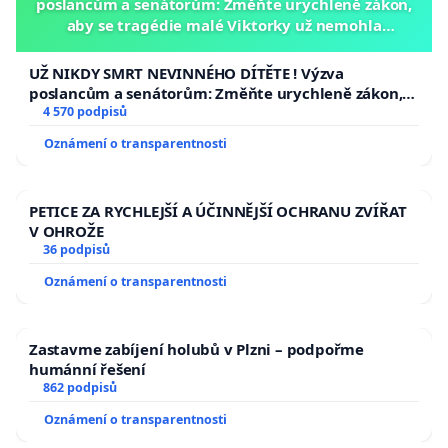
poslancům a senátorům: Změňte urychleně zákon,
aby se tragédie malé Viktorky už nemohla
opakovat!
UŽ NIKDY SMRT NEVINNÉHO DÍTĚTE ! Výzva
poslancům a senátorům: Změňte urychleně zákon,
aby se tragédie malé Viktorky už nemohla opakovat!
4 570 podpisů
Oznámení o transparentnosti
PETICE ZA RYCHLEJŠÍ A ÚČINNĚJŠÍ OCHRANU ZVÍŘAT
V OHROŽE
36 podpisů
Oznámení o transparentnosti
Zastavme zabíjení holubů v Plzni – podpořme
humánní řešení
862 podpisů
Oznámení o transparentnosti