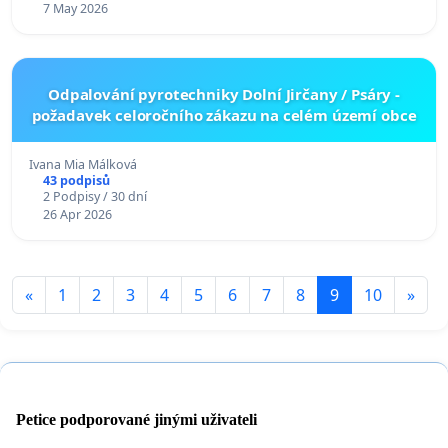
7 May 2026
Odpalování pyrotechniky Dolní Jirčany / Psáry -
požadavek celoročního zákazu na celém území obce
Ivana Mia Málková
43 podpisů
2 Podpisy / 30 dní
26 Apr 2026
«
1
2
3
4
5
6
7
8
9
10
»
Petice podporované jinými uživateli