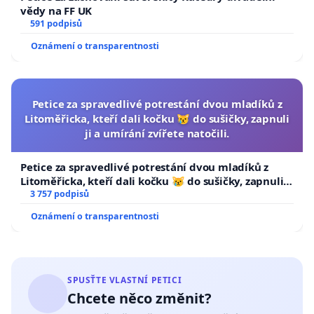
vědy na FF UK
591 podpisů
Oznámení o transparentnosti
Petice za spravedlivé potrestání dvou mladíků z
Litoměřicka, kteří dali kočku 😿 do sušičky, zapnuli
ji a umírání zvířete natočili.
Petice za spravedlivé potrestání dvou mladíků z
Litoměřicka, kteří dali kočku 😿 do sušičky, zapnuli ji
a umírání zvířete natočili.
3 757 podpisů
Oznámení o transparentnosti
SPUSŤTE VLASTNÍ PETICI
Chcete něco změnit?