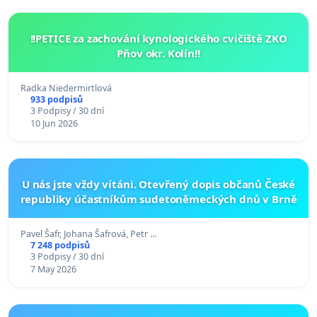
!!PETICE za zachování kynologického cvičiště ZKO
Pňov okr. Kolín!!
Radka Niedermirtlová
933 podpisů
3 Podpisy / 30 dní
10 Jun 2026
U nás jste vždy vítáni. Otevřený dopis občanů České
republiky účastníkům sudetoněmeckých dnů v Brně
Pavel Šafr, Johana Šafrová, Petr …
7 248 podpisů
3 Podpisy / 30 dní
7 May 2026