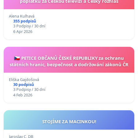
poplatků za Českou televizi a Český rozhlas
Alena Kulhavá
355 podpisů
3 Podpisy / 30 dní
6 Apr 2026
🇨🇿 PETICE OBČANŮ ČESKÉ REPUBLIKY za ochranu
státních hranic, bezpečnost a dodržování zákonů ČR
Eliška Gajdošová
30 podpisů
3 Podpisy / 30 dní
4 Feb 2026
STOJÍME ZA MACINKOU!
Jaroslav C, DB