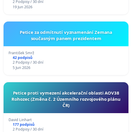
2 Podpisy / 30 dní
19 Jun 2026
Petice za odmítnutí vyznamenání Zemana
současným panem prezidentem
František Smrž
42 podpisů
2 Podpisy / 30 dní
5 Jun 2026
Petice proti vymezení akcelerační oblasti AOV38
Rohozec (Změna č. 2 Územního rozvojového plánu
ČR)
David Linhart
177 podpisů
2 Podpisy / 30 dní