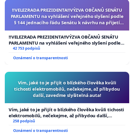
‼️VELEZRADA PREZIDENTA‼️VÝZVA OBČANŮ SENÁTU
PARLAMENTU na vyhlášení veřejného slyšení podle
§ 144 jednacího řádu Senátu k návrhu na přijetí
usnesení k podání ústavní žaloby na prezidenta
republiky
‼️VELEZRADA PREZIDENTA‼️VÝZVA OBČANŮ SENÁTU
PARLAMENTU na vyhlášení veřejného slyšení podle §
144 jednacího řádu Senátu k návrhu na přijetí
42 753 podpisů
usnesení k podání ústavní žaloby na prezidenta
Oznámení o transparentnosti
republiky
Vím, jaké to je přijít o blízkého člověka kvůli
tichosti elektromobilů, nečekejme, až přibydou
další, zaveďme slyšitelná auta!
Vím, jaké to je přijít o blízkého člověka kvůli tichosti
elektromobilů, nečekejme, až přibydou další,
zaveďme slyšitelná auta!
258 podpisů
Oznámení o transparentnosti