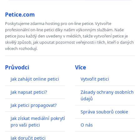
Petice.com
Poskytujeme zdarma hosting pro on-line petice. Vytvořte
profesionální on-line petici díky našim výkonným službám. Naše
petice jsou každý den uvedeny v médiích, takže vytvoření petice je
skvělý způsob, jak upoutat pozornost veřejnosti i těch, kteří o daných
věcech rozhodují.
Průvodci
Více
Jak zahájit online petici
Vytvořit petici
Jak napsat petici?
Zásady ochrany osobních
údajů
Jak petici propagovat?
Správa souborů cookie
Jak získat mediální pokrytí
pro vaši petici
O nás
Jak doručit petici