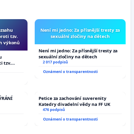
ozsahu
Není mi jedno: Za přísnější tresty za
oti tzv.
sexuální zločiny na dětech
ch výkonů
Není mi jedno: Za přísnější tresty za
sexuální zločiny na dětech
u
2 017 podpisů
i tzv.
 výkonů
Oznámení o transparentnosti
TÝRÁNÍ
Petice za zachování suverenity
Katedry divadelní vědy na FF UK
476 podpisů
Oznámení o transparentnosti