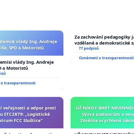
Za zachování pedagogiky ja
 demisi vlády Ing. Andreje
vzdělané a demokratické s
iše, SPD a Motoristů
77 podpisů
Oznámení o transparentnosti
demisi vlády Ing. Andreje
D a Motoristů
isů
o transparentnosti
í veřejnosti a odpor proti
UŽ NIKDY SMRT NEVINNÉHO
u STC2879: „Logistické
Výzva poslancům a sen
ntrum FCC Sluštice“
Změňte urychleně zákon
tragédie malé Viktorky 
opakovat!