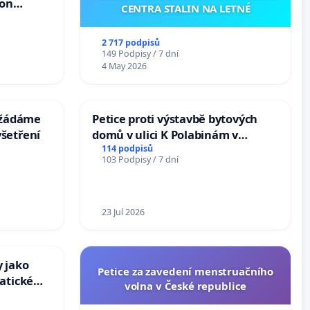
ion
CENTRA STALIN NA LETNÉ
Arts,
2 717 podpisů
149 Podpisy / 7 dní
4 May 2026
: žádáme
Petice proti výstavbě bytových
šetření
domů v ulici K Polabinám v
Pardubicích
114 podpisů
103 Podpisy / 7 dní
23 Jul 2026
 jako
Petice za zavedení menstruačního
atické
volna v České republice