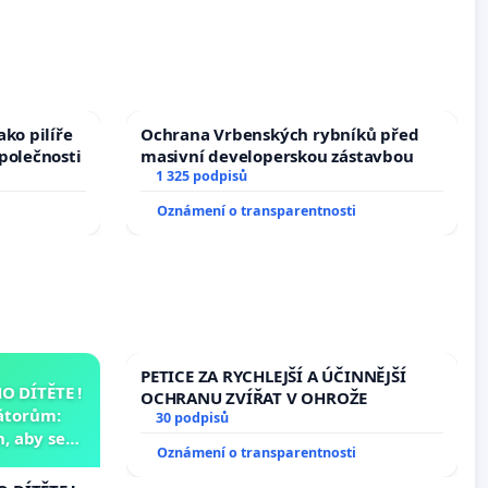
ko pilíře
Ochrana Vrbenských rybníků před
polečnosti
masivní developerskou zástavbou
1 325 podpisů
Oznámení o transparentnosti
PETICE ZA RYCHLEJŠÍ A ÚČINNĚJŠÍ
 DÍTĚTE !
OCHRANU ZVÍŘAT V OHROŽE
átorům:
30 podpisů
, aby se
Oznámení o transparentnosti
už nemohla