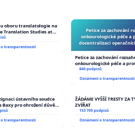
u oboru translatologie na
Petice za zachování r
ve Translation Studies at
onkourologické péče a pr
 of Arts, Charles
isů
docentralizaci operační
o transparentnosti
Petice za zachování rozsah
onkourologické péče a prot
docentralizaci operačních
840 podpisů
Oznámení o transparentnosti
zignaci ústavního soudce
ŽÁDÁME VYŠŠÍ TRESTY ZA 
fa Baxy pro ohrožení důvěry
ZVÍŘAT
livý proces
pisů
153 705 podpisů
o transparentnosti
Oznámení o transparentnosti