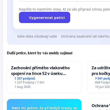
Napište to vlastními slovy. AI za vás připraví silnou peti
Vygenerovat petici
Vaše data zůstávají vaše
Ochrana soukromí od návrhu
Další petice, které by vás mohly zajímat
Zachování přímého vlakového
Za udržit
spojení na lince S2 v úseku
pro kočky
Ostrava – Bohumín – Karviná –
1 337 podpisů
7 541 pod
1 337 Podpisy / 7 dní
668 Podpis
Mosty u Jablunkova
1 Aug 2026
10 Jun 202
Ochrana 
Není mi jedno: Za přísnější tresty za