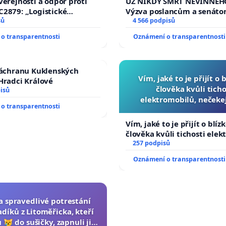
veřejnosti a odpor proti
UŽ NIKDY SMRT NEVINNÉHO
2879: „Logistické
Výzva poslancům a senáto
C Sluštice“
sů
Změňte urychleně zákon, a
4 566 podpisů
tragédie malé Viktorky už
o transparentnosti
Oznámení o transparentnosti
opakovat!
záchranu Kuklenských
Vím, jaké to je přijít o 
Hradci Králové
člověka kvůli ticho
isů
elektromobilů, nečeke
o transparentnosti
přibydou další, zaveďme 
auta!
Vím, jaké to je přijít o blíz
člověka kvůli tichosti elek
nečekejme, až přibydou dal
257 podpisů
zaveďme slyšitelná auta!
Oznámení o transparentnosti
za spravedlivé potrestání
díků z Litoměřicka, kteří
 😿 do sušičky, zapnuli ji a