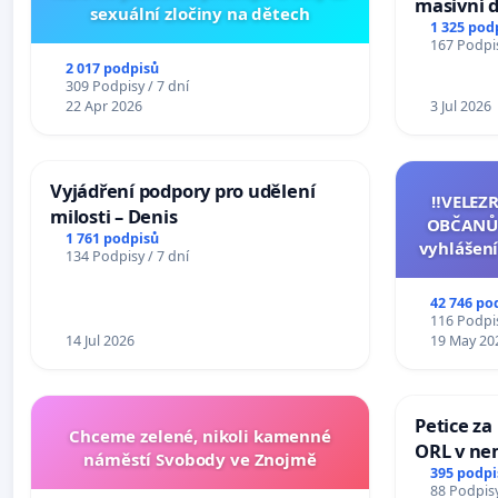
masivní 
sexuální zločiny na dětech
1 325 pod
167 Podpis
2 017 podpisů
309 Podpisy / 7 dní
22 Apr 2026
3 Jul 2026
Vyjádření podpory pro udělení
‼️VELEZ
milosti – Denis
OBČANŮ
1 761 podpisů
vyhlášení
134 Podpisy / 7 dní
144 jedna
na přijet
42 746 po
žaloby 
116 Podpis
14 Jul 2026
19 May 20
Petice za
Chceme zelené, nikoli kamenné
ORL v nem
náměstí Svobody ve Znojmě
Hradec
395 podpi
88 Podpisy