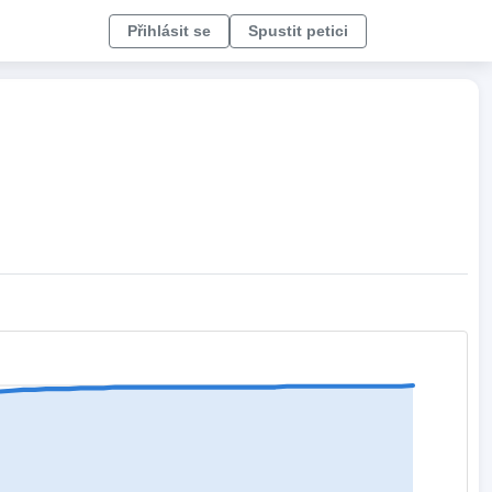
Přihlásit se
Spustit petici