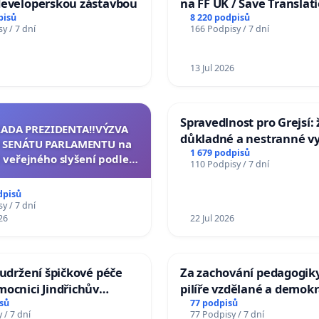
developerskou zástavbou
na FF UK / Save Translat
Studies at the Faculty of 
pisů
8 220 podpisů
y / 7 dní
166 Podpisy / 7 dní
Charles University
13 Jul 2026
Spravedlnost pro Grejsí
RADA PREZIDENTA‼️VÝZVA
důkladné a nestranné vy
 SENÁTU PARLAMENTU na
1 679 podpisů
 veřejného slyšení podle §
110 Podpisy / 7 dní
cího řádu Senátu k návrhu
í usnesení k podání ústavní
dpisů
na prezidenta republiky
y / 7 dní
26
22 Jul 2026
 udržení špičkové péče
Za zachování pedagogiky
ocnici Jindřichův
pilíře vzdělané a demokr
společnosti
sů
77 podpisů
 / 7 dní
77 Podpisy / 7 dní