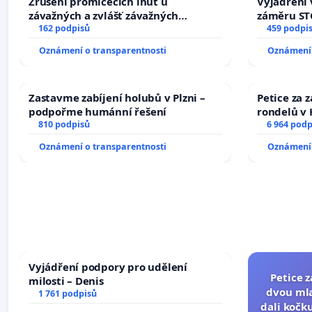
Zrušení promlčecích lhůt u
Vyjádření 
závažných a zvlášť závažných
záměru STC
trestných činů
162 podpisů
centrum FC
459 podpi
Oznámení o transparentnosti
Oznámení 
Zastavme zabíjení holubů v Plzni –
Petice za 
podpořme humánní řešení
rondelů v 
810 podpisů
6 964 podp
Oznámení o transparentnosti
Oznámení 
Vyjádření podpory pro udělení
Petice 
milosti – Denis
dvou mla
1 761 podpisů
dali kočku