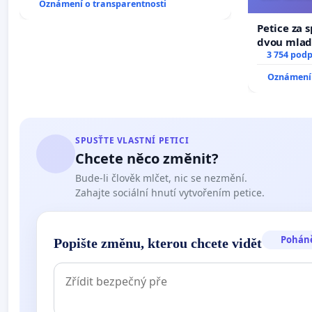
Oznámení o transparentnosti
umír
Petice za 
dvou mladí
dali kočku 
3 754 podp
umírání zví
Oznámení 
SPUSŤTE VLASTNÍ PETICI
Chcete něco změnit?
Bude-li člověk mlčet, nic se nezmění.
Zahajte sociální hnutí vytvořením petice.
Pohán
Popište změnu, kterou chcete vidět