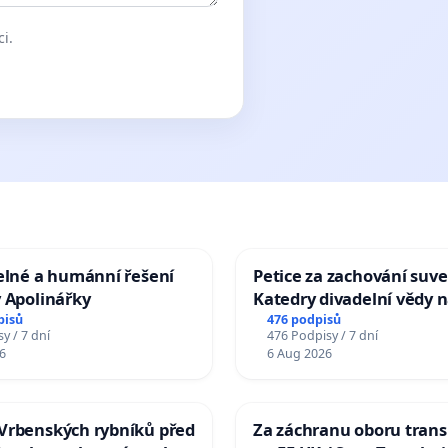
ci.
elné a humánní řešení
Petice za zachování suve
 Apolinářky
Katedry divadelní vědy n
pisů
476 podpisů
y / 7 dní
476 Podpisy / 7 dní
6
6 Aug 2026
Vrbenských rybníků před
Za záchranu oboru trans