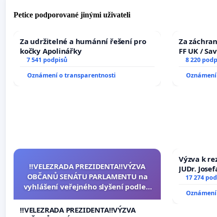
Petice podporované jinými uživateli
Za udržitelné a humánní řešení pro
Za záchran
kočky Apolinářky
FF UK / Sa
7 541 podpisů
the Faculty
8 220 podp
University
Oznámení o transparentnosti
Oznámení 
Výzva k re
‼️VELEZRADA PREZIDENTA‼️VÝZVA
JUDr. Jose
OBČANŮ SENÁTU PARLAMENTU na
ve spraved
17 274 pod
vyhlášení veřejného slyšení podle §
Oznámení 
144 jednacího řádu Senátu k návrhu
na přijetí usnesení k podání ústavní
‼️VELEZRADA PREZIDENTA‼️VÝZVA