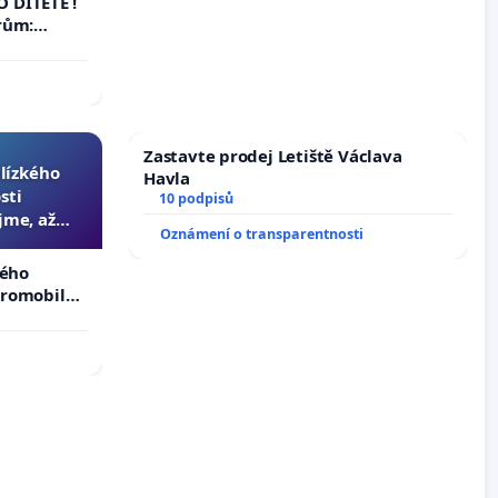
 DÍTĚTE !
rům:
by se
 nemohla
Zastavte prodej Letiště Václava
blízkého
Havla
sti
10 podpisů
jme, až
Oznámení o transparentnosti
slyšitelná
kého
tromobilů,
ší,