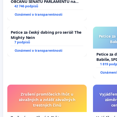
žaloby na prezidenta republiky
OBČANŮ SENÁTU PARLAMENTU na
vyhlášení veřejného slyšení podle §
42 746 podpisů
144 jednacího řádu Senátu k návrhu
Oznámení o transparentnosti
na přijetí usnesení k podání ústavní
žaloby na prezidenta republiky
Petice za český dabing pro seriál The
Petice za
Mighty Nein
Bab
7 podpisů
Oznámení o transparentnosti
Petice za 
Babiše, SP
1 819 podp
Oznámení 
Zrušení promlčecích lhůt u
Vyjádřen
závažných a zvlášť závažných
záměr
trestných činů
ce