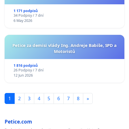
1 171 podpisů
34 Podpisy / 7 dní
6 May 2026
Petice za demisi vlády Ing. Andreje Babiše, SPD a
Motoristů
1 816 podpisů
26 Podpisy / 7 dní
12 Jun 2026
1
2
3
4
5
6
7
8
»
Petice.com