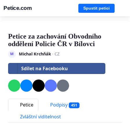
Petice.com
Spustit petici
Petice za zachování Obvodního
oddělení Policie ČR v Bílovci
Michal Krchňák
· CZ
M
Sdílet na Facebooku
Petice
Podpisy
451
Zvláštní viditelnost