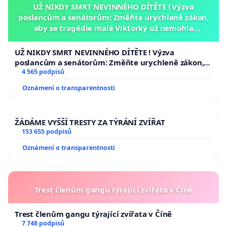
UŽ NIKDY SMRT NEVINNÉHO DÍTĚTE ! Výzva
poslancům a senátorům: Změňte urychleně zákon,
aby se tragédie malé Viktorky už nemohla
opakovat!
UŽ NIKDY SMRT NEVINNÉHO DÍTĚTE ! Výzva
poslancům a senátorům: Změňte urychleně zákon,
aby se tragédie malé Viktorky už nemohla opakovat!
4 565 podpisů
Oznámení o transparentnosti
ŽÁDÁME VYŠŠÍ TRESTY ZA TÝRÁNÍ ZVÍŘAT
153 655 podpisů
Oznámení o transparentnosti
Trest členům gangu týrající zvířata v Číně
Trest členům gangu týrající zvířata v Číně
7 748 podpisů