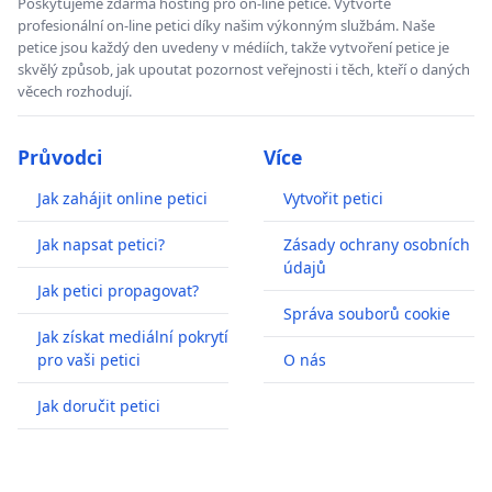
Poskytujeme zdarma hosting pro on-line petice. Vytvořte
profesionální on-line petici díky našim výkonným službám. Naše
petice jsou každý den uvedeny v médiích, takže vytvoření petice je
skvělý způsob, jak upoutat pozornost veřejnosti i těch, kteří o daných
věcech rozhodují.
Průvodci
Více
Jak zahájit online petici
Vytvořit petici
Jak napsat petici?
Zásady ochrany osobních
údajů
Jak petici propagovat?
Správa souborů cookie
Jak získat mediální pokrytí
pro vaši petici
O nás
Jak doručit petici