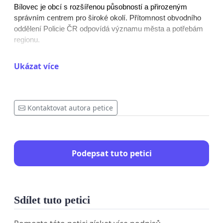
Bílovec je obcí s rozšířenou působností a přirozeným 
správním centrem pro široké okolí. Přítomnost obvodního 
oddělení Policie ČR odpovídá významu města a potřebám 
regionu.
2. Zhoršení dostupnosti policie
Ukázat více
Přesun výkonu služby do Studénky povede ke zhoršení 
dostupnosti policie pro občany Bílovce i okolních obcí a 
může prodloužit reakční dobu při řešení mimořádných 
Kontaktovat autora petice
situací.
3. Preventivní význam místní služebny
Podepsat tuto petici
Samotná fyzická přítomnost policejní služebny ve městě 
má významný preventivní efekt a posiluje pocit bezpečí 
obyvatel.
4. Chybějící veřejně známé důvody reorganizace
Sdílet tuto petici
Ve veřejném prostoru dosud nebyly předloženy konkrétní 