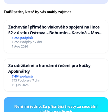
Další petice, které by vás mohly zajímat
Zachování přímého vlakového spojení na lince
S2 v úseku Ostrava – Bohumín – Karviná – Mosty
u Jablunkova
1 255 podpisů
1 255 Podpisy / 7 dní
1 Aug 2026
Za udržitelné a humánní řešení pro kočky
Apolinářky
7 404 podpisů
745 Podpisy / 7 dní
10 Jun 2026
Není mi jedno: Za přísnější tresty za sexuální
zločiny na dětech