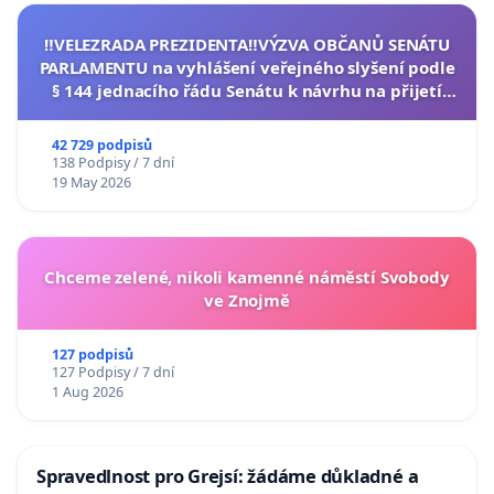
‼️VELEZRADA PREZIDENTA‼️VÝZVA OBČANŮ SENÁTU
PARLAMENTU na vyhlášení veřejného slyšení podle
§ 144 jednacího řádu Senátu k návrhu na přijetí
usnesení k podání ústavní žaloby na prezidenta
republiky
42 729 podpisů
138 Podpisy / 7 dní
19 May 2026
Chceme zelené, nikoli kamenné náměstí Svobody
ve Znojmě
127 podpisů
127 Podpisy / 7 dní
1 Aug 2026
Spravedlnost pro Grejsí: žádáme důkladné a