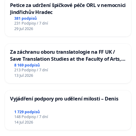
Petice za udržení špičkové péče ORL v nemocnici
Jindřichův Hradec
381 podpisů
231 Podpisy / 7 dní
29 Jul 2026
Za záchranu oboru translatologie na FF UK /
Save Translation Studies at the Faculty of Arts,
Charles University
8 169 podpisů
213 Podpisy / 7 dní
13 Jul 2026
Vyjádření podpory pro udělení milosti – Denis
1 729 podpisů
148 Podpisy / 7 dní
14 Jul 2026