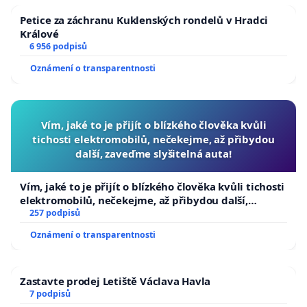
Petice za záchranu Kuklenských rondelů v Hradci
Králové
6 956 podpisů
Oznámení o transparentnosti
Vím, jaké to je přijít o blízkého člověka kvůli
tichosti elektromobilů, nečekejme, až přibydou
další, zaveďme slyšitelná auta!
Vím, jaké to je přijít o blízkého člověka kvůli tichosti
elektromobilů, nečekejme, až přibydou další,
zaveďme slyšitelná auta!
257 podpisů
Oznámení o transparentnosti
Zastavte prodej Letiště Václava Havla
7 podpisů