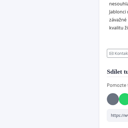
nesouhla
Jablonci
závažné 
kvalitu ž
Kontak
Sdílet t
Pomozte t