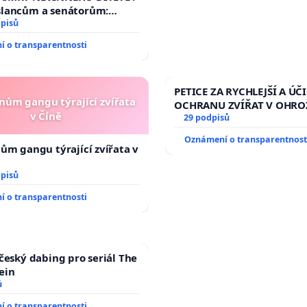
slancům a senátorům:
rychleně zákon, aby se
dpisů
 malé Viktorky už nemohla
 o transparentnosti
!
PETICE ZA RYCHLEJŠÍ A ÚČ
enům gangu týrající zvířata
OCHRANU ZVÍŘAT V OHRO
v Číně
29 podpisů
Oznámení o transparentnost
nům gangu týrající zvířata v
dpisů
 o transparentnosti
 český dabing pro seriál The
ein
ů
 o transparentnosti