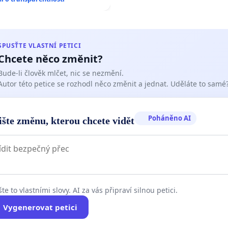
SPUSŤTE VLASTNÍ PETICI
Chcete něco změnit?
Bude-li člověk mlčet, nic se nezmění.
Autor této petice se rozhodl něco změnit a jednat. Uděláte to samé
Poháněno AI
ište změnu, kterou chcete vidět
te to vlastními slovy. AI za vás připraví silnou petici.
Vygenerovat petici