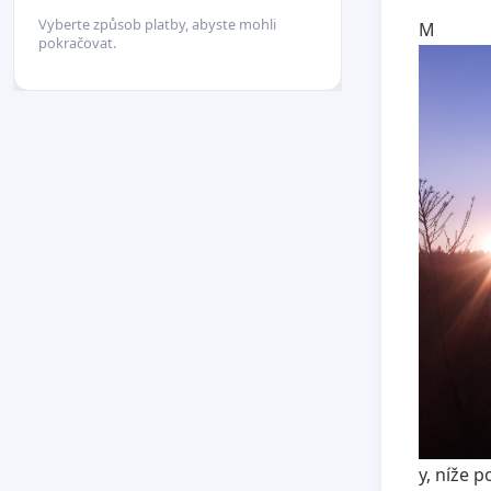
Vyberte způsob platby, abyste mohli
M
pokračovat.
y, níže 