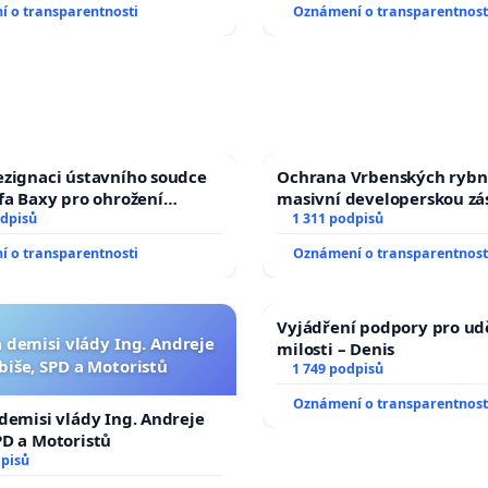
 o transparentnosti
Oznámení o transparentnost
ezignaci ústavního soudce
Ochrana Vrbenských rybn
efa Baxy pro ohrožení
masivní developerskou z
 spravedlivý proces
odpisů
1 311 podpisů
 o transparentnosti
Oznámení o transparentnost
Vyjádření podpory pro ud
a demisi vlády Ing. Andreje
milosti – Denis
biše, SPD a Motoristů
1 749 podpisů
Oznámení o transparentnost
 demisi vlády Ing. Andreje
PD a Motoristů
dpisů