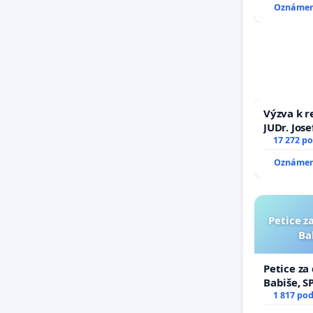
Oznámení
Výzva k r
JUDr. Jos
důvěry ve
17 272 p
Oznámení
Petice z
Ba
Petice za
Babiše, S
1 817 po