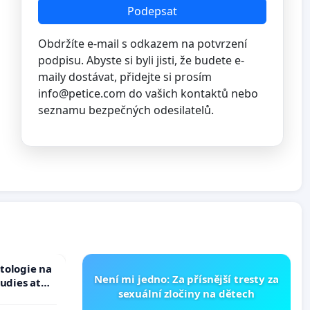
Podepsat
Obdržíte e-mail s odkazem na potvrzení
podpisu. Abyste si byli jisti, že budete e-
maily dostávat, přidejte si prosím
info@petice.com
do vašich kontaktů nebo
seznamu bezpečných odesilatelů.
tologie na
Není mi jedno: Za přísnější tresty za
tudies at
sexuální zločiny na dětech
s