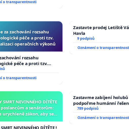
 o transparentnosti
Zastavte prodej Letiště V
ce za zachování rozsahu
Havla
logické péče a proti tzv.
9 podpisů
alizaci operačních výkonů
Oznámení o transparentnost
 zachování rozsahu
gické péče a proti tzv.
izaci operačních výkonů
isů
 o transparentnosti
Zastavme zabíjení holubů 
Y SMRT NEVINNÉHO DÍTĚTE
podpořme humánní řešen
a poslancům a senátorům:
789 podpisů
 urychleně zákon, aby se
Oznámení o transparentnost
 malé Viktorky už nemohla
opakovat!
 SMRT NEVINNÉHO DÍTĚTE !