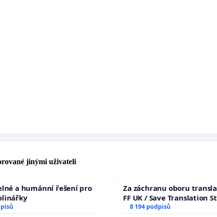
rované jinými uživateli
elné a humánní řešení pro
Za záchranu oboru transla
olinářky
FF UK / Save Translation S
dpisů
the Faculty of Arts, Charle
8 194 podpisů
University