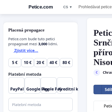
Petice.com
Prohledávat petice
CS ▼
Placená propagace
Peti
Petice.com bude tuto petici
Srnč
propagovat mezi
3,000
lidmi.
přír
Zjistit více...
Niso
5 €
10 €
20 €
40 €
80 €
Chra
C
Platební metoda
PayPal
Google Pay
Apple Pay
Kreditní karta
Sdí
Platební metoda
Peti