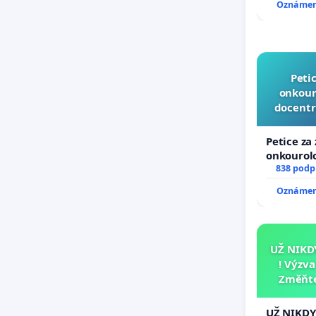
Oznámení
Peti
onkouro
docentr
Petice za
onkourolo
docentral
838 podp
Oznámení
UŽ NIKD
! Výzv
Změňte
tragédie
UŽ NIKDY