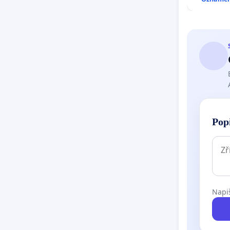
Pop
Napiš