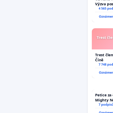
Výzva po
Změňte u
4 565 po
tragédie
Oznámení
opakovat
Trest čl
Trest čle
Číně
7 748 po
Oznámení
Petice za
Mighty N
7 podpis
Oznámení