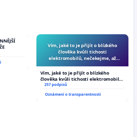
INNĚJŠÍ
Vím, jaké to je přijít o blízkého
ŽE
člověka kvůli tichosti
elektromobilů, nečekejme, až
i
přibydou další, zaveďme slyšitelná
auta!
Vím, jaké to je přijít o blízkého
člověka kvůli tichosti elektromobilů,
nečekejme, až přibydou další,
257 podpisů
zaveďme slyšitelná auta!
Oznámení o transparentnosti