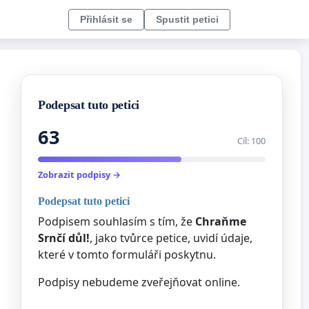
Přihlásit se
Spustit petici
Podepsat tuto petici
63
Cíl: 100
Zobrazit podpisy →
Podepsat tuto petici
Podpisem souhlasím s tím, že
Chraňme
Srnčí důl!
, jako tvůrce petice, uvidí údaje,
které v tomto formuláři poskytnu.
Podpisy nebudeme zveřejňovat online.