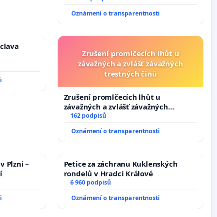
144 jednacího řádu Senátu k návrhu
Oznámení o transparentnosti
na přijetí usnesení k podání ústavní
žaloby na prezidenta republiky
áclava
Zrušení promlčecích lhůt u
závažných a zvlášť závažných
trestných činů
i
Zrušení promlčecích lhůt u
závažných a zvlášť závažných
trestných činů
162 podpisů
Oznámení o transparentnosti
v Plzni –
Petice za záchranu Kuklenských
í
rondelů v Hradci Králové
6 960 podpisů
i
Oznámení o transparentnosti