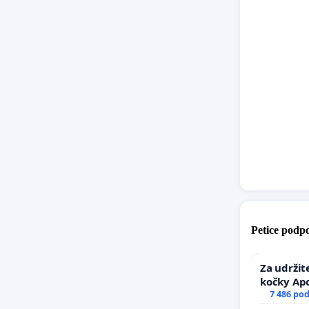
Petice podpo
Za udržit
kočky Ap
7 486 po