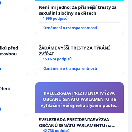
i
Není mi jedno: Za přísnější tresty za
sexuální zločiny na dětech
1 996 podpisů
Oznámení o transparentnosti
íků před
ŽÁDÁME VYŠŠÍ TRESTY ZA TÝRÁNÍ
ástavbou
ZVÍŘAT
153 674 podpisů
i
Oznámení o transparentnosti
ělení
‼️VELEZRADA PREZIDENTA‼️VÝZVA
OBČANŮ SENÁTU PARLAMENTU na
vyhlášení veřejného slyšení podle §
i
144 jednacího řádu Senátu k
návrhu na přijetí usnesení k podání
‼️VELEZRADA PREZIDENTA‼️VÝZVA
ústavní žaloby na prezidenta
OBČANŮ SENÁTU PARLAMENTU na
republiky
vyhlášení veřejného slyšení podle §
42 738 podpisů