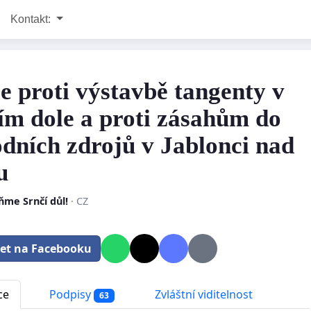
Kontakt:
ce proti výstavbě tangenty v
ím dole a proti zásahům do
odních zdrojů v Jablonci nad
u
ňme Srnčí důl!
· CZ
let na Facebooku
ce
Podpisy
Zvláštní viditelnost
63