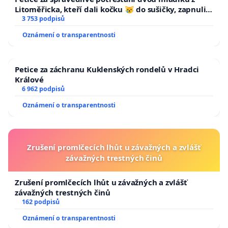
Litoměřicka, kteří dali kočku 😿 do sušičky, zapnuli ji
a umírání zvířete natočili.
3 753 podpisů
Oznámení o transparentnosti
Petice za záchranu Kuklenských rondelů v Hradci
Králové
6 962 podpisů
Oznámení o transparentnosti
Zrušení promlčecích lhůt u závažných a zvlášť
závažných trestných činů
Zrušení promlčecích lhůt u závažných a zvlášť
závažných trestných činů
162 podpisů
Oznámení o transparentnosti