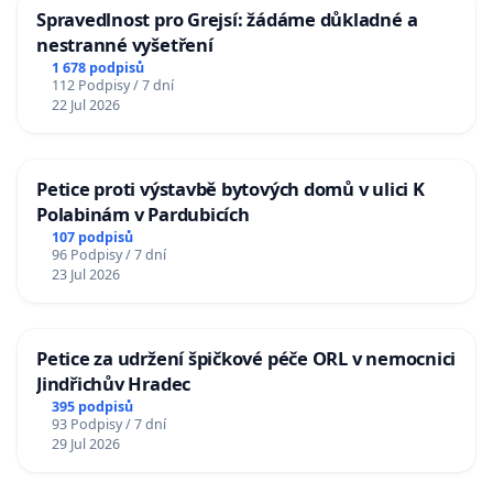
Spravedlnost pro Grejsí: žádáme důkladné a
nestranné vyšetření
1 678 podpisů
112 Podpisy / 7 dní
22 Jul 2026
Petice proti výstavbě bytových domů v ulici K
Polabinám v Pardubicích
107 podpisů
96 Podpisy / 7 dní
23 Jul 2026
Petice za udržení špičkové péče ORL v nemocnici
Jindřichův Hradec
395 podpisů
93 Podpisy / 7 dní
29 Jul 2026