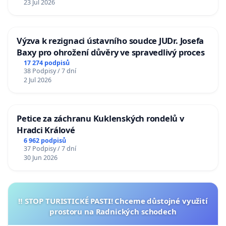
23 Jul 2026
Výzva k rezignaci ústavního soudce JUDr. Josefa
Baxy pro ohrožení důvěry ve spravedlivý proces
17 274 podpisů
38 Podpisy / 7 dní
2 Jul 2026
Petice za záchranu Kuklenských rondelů v
Hradci Králové
6 962 podpisů
37 Podpisy / 7 dní
30 Jun 2026
‼️ STOP TURISTICKÉ PASTI! Chceme důstojné využití
prostoru na Radnických schodech