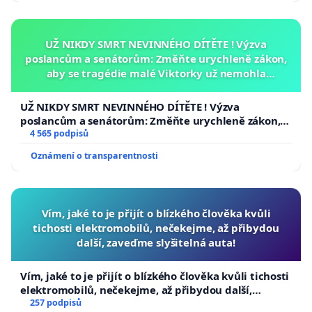
UŽ NIKDY SMRT NEVINNÉHO DÍTĚTE ! Výzva
poslancům a senátorům: Změňte urychleně zákon,
aby se tragédie malé Viktorky už nemohla
opakovat!
UŽ NIKDY SMRT NEVINNÉHO DÍTĚTE ! Výzva
poslancům a senátorům: Změňte urychleně zákon,
aby se tragédie malé Viktorky už nemohla opakovat!
4 565 podpisů
Oznámení o transparentnosti
Vím, jaké to je přijít o blízkého člověka kvůli
tichosti elektromobilů, nečekejme, až přibydou
další, zaveďme slyšitelná auta!
Vím, jaké to je přijít o blízkého člověka kvůli tichosti
elektromobilů, nečekejme, až přibydou další,
zaveďme slyšitelná auta!
257 podpisů