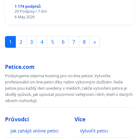
1 174 podpisů
29 Podpisy / 7 dní
6 May 2026
1
2
3
4
5
6
7
8
»
Petice.com
Poskytujeme zdarma hosting pro on-line petice. Vytvořte
profesionální on-line petici díky našim výkonným službám. Naše
petice jsou každý den uvedeny v médiích, takže vytvoření petice je
skvělý způsob, jak upoutat pozornost veřejnosti i těch, kteří o daných
věcech rozhodují.
Průvodci
Více
Jak zahájit online petici
Vytvořit petici