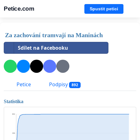
Petice.com
Spustit petici
Za zachování tramvají na Maninách
Sdílet na Facebooku
Petice
Podpisy
892
Statistika
892
446