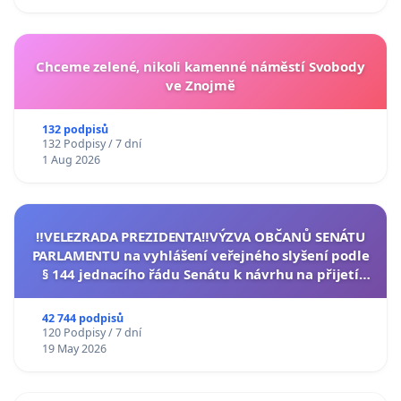
Chceme zelené, nikoli kamenné náměstí Svobody
ve Znojmě
132 podpisů
132 Podpisy / 7 dní
1 Aug 2026
‼️VELEZRADA PREZIDENTA‼️VÝZVA OBČANŮ SENÁTU
PARLAMENTU na vyhlášení veřejného slyšení podle
§ 144 jednacího řádu Senátu k návrhu na přijetí
usnesení k podání ústavní žaloby na prezidenta
republiky
42 744 podpisů
120 Podpisy / 7 dní
19 May 2026