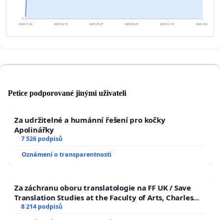
0
2024-11-02
2025-02-13
2025-05-27
2025-09-07
2025-12-19
2026-04-01
Petice podporované jinými uživateli
Za udržitelné a humánní řešení pro kočky
Apolinářky
7 526 podpisů
Oznámení o transparentnosti
Za záchranu oboru translatologie na FF UK / Save
Translation Studies at the Faculty of Arts, Charles
University
8 214 podpisů