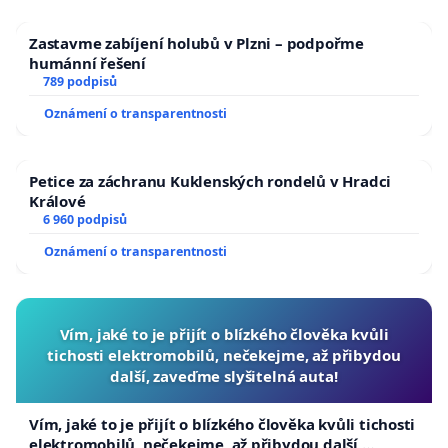
Zastavme zabíjení holubů v Plzni – podpořme
humánní řešení
789 podpisů
Oznámení o transparentnosti
Petice za záchranu Kuklenských rondelů v Hradci
Králové
6 960 podpisů
Oznámení o transparentnosti
Vím, jaké to je přijít o blízkého člověka kvůli
tichosti elektromobilů, nečekejme, až přibydou
další, zaveďme slyšitelná auta!
Vím, jaké to je přijít o blízkého člověka kvůli tichosti
elektromobilů, nečekejme, až přibydou další,