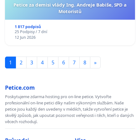
Petice za demisi vlády Ing. Andreje Babiše, SPD a
Motoristů
1 817 podpisů
25 Podpisy / 7 dní
12 Jun 2026
1
2
3
4
5
6
7
8
»
Petice.com
Poskytujeme zdarma hosting pro on-line petice. Vytvořte
profesionální on-line petici díky našim výkonným službám. Naše
petice jsou každý den uvedeny v médiích, takže vytvoření petice je
skvělý způsob, jak upoutat pozornost veřejnosti i těch, kteří o daných
věcech rozhodují.