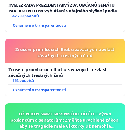
republiky
‼️VELEZRADA PREZIDENTA‼️VÝZVA OBČANŮ SENÁTU
PARLAMENTU na vyhlášení veřejného slyšení podle §
144 jednacího řádu Senátu k návrhu na přijetí
42 738 podpisů
usnesení k podání ústavní žaloby na prezidenta
Oznámení o transparentnosti
republiky
Zrušení promlčecích lhůt u závažných a zvlášť
závažných trestných činů
Zrušení promlčecích lhůt u závažných a zvlášť
závažných trestných činů
162 podpisů
Oznámení o transparentnosti
UŽ NIKDY SMRT NEVINNÉHO DÍTĚTE ! Výzva
poslancům a senátorům: Změňte urychleně zákon,
aby se tragédie malé Viktorky už nemohla