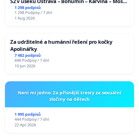
S2 v úseku Ostrava – Bohumín – Karviná – Mosty
u Jablunkova
1 298 podpisů
1 298 Podpisy / 7 dní
1 Aug 2026
Za udržitelné a humánní řešení pro kočky
Apolinářky
7 482 podpisů
696 Podpisy / 7 dní
10 Jun 2026
Není mi jedno: Za přísnější tresty za sexuální
zločiny na dětech
1 995 podpisů
444 Podpisy / 7 dní
22 Apr 2026