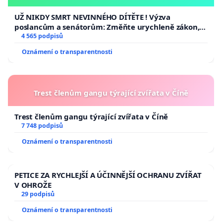
opakovat!
UŽ NIKDY SMRT NEVINNÉHO DÍTĚTE ! Výzva
poslancům a senátorům: Změňte urychleně zákon,
aby se tragédie malé Viktorky už nemohla opakovat!
4 565 podpisů
Oznámení o transparentnosti
Trest členům gangu týrající zvířata v Číně
Trest členům gangu týrající zvířata v Číně
7 748 podpisů
Oznámení o transparentnosti
PETICE ZA RYCHLEJŠÍ A ÚČINNĚJŠÍ OCHRANU ZVÍŘAT
V OHROŽE
29 podpisů
Oznámení o transparentnosti