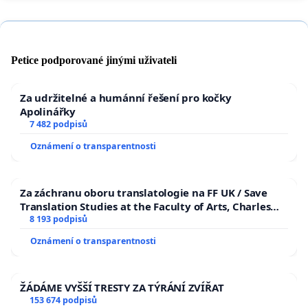
Petice podporované jinými uživateli
Za udržitelné a humánní řešení pro kočky
Apolinářky
7 482 podpisů
Oznámení o transparentnosti
Za záchranu oboru translatologie na FF UK / Save
Translation Studies at the Faculty of Arts, Charles
University
8 193 podpisů
Oznámení o transparentnosti
ŽÁDÁME VYŠŠÍ TRESTY ZA TÝRÁNÍ ZVÍŘAT
153 674 podpisů