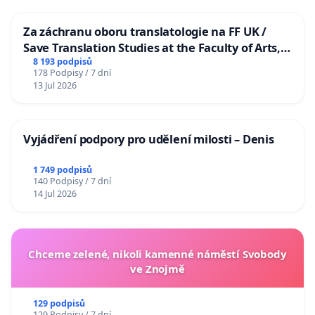
Za záchranu oboru translatologie na FF UK /
Save Translation Studies at the Faculty of Arts,
Charles University
8 193 podpisů
178 Podpisy / 7 dní
13 Jul 2026
Vyjádření podpory pro udělení milosti – Denis
1 749 podpisů
140 Podpisy / 7 dní
14 Jul 2026
Chceme zelené, nikoli kamenné náměstí Svobody
ve Znojmě
129 podpisů
129 Podpisy / 7 dní