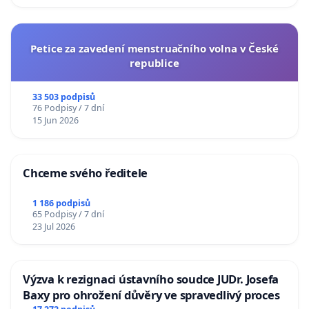
Petice za zavedení menstruačního volna v České
republice
33 503 podpisů
76 Podpisy / 7 dní
15 Jun 2026
Chceme svého ředitele
1 186 podpisů
65 Podpisy / 7 dní
23 Jul 2026
Výzva k rezignaci ústavního soudce JUDr. Josefa
Baxy pro ohrožení důvěry ve spravedlivý proces