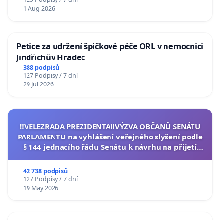
1 Aug 2026
Petice za udržení špičkové péče ORL v nemocnici
Jindřichův Hradec
388 podpisů
127 Podpisy / 7 dní
29 Jul 2026
‼️VELEZRADA PREZIDENTA‼️VÝZVA OBČANŮ SENÁTU
PARLAMENTU na vyhlášení veřejného slyšení podle
§ 144 jednacího řádu Senátu k návrhu na přijetí
usnesení k podání ústavní žaloby na prezidenta
republiky
42 738 podpisů
127 Podpisy / 7 dní
19 May 2026