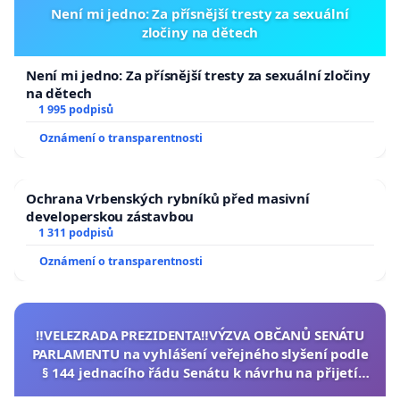
Není mi jedno: Za přísnější tresty za sexuální
zločiny na dětech
Není mi jedno: Za přísnější tresty za sexuální zločiny
na dětech
1 995 podpisů
Oznámení o transparentnosti
Ochrana Vrbenských rybníků před masivní
developerskou zástavbou
1 311 podpisů
Oznámení o transparentnosti
‼️VELEZRADA PREZIDENTA‼️VÝZVA OBČANŮ SENÁTU
PARLAMENTU na vyhlášení veřejného slyšení podle
§ 144 jednacího řádu Senátu k návrhu na přijetí
usnesení k podání ústavní žaloby na prezidenta