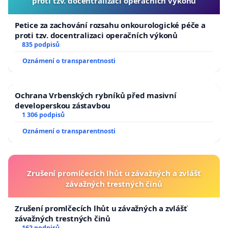
proti tzv. docentralizaci operačních výkonů
Petice za zachování rozsahu onkourologické péče a
proti tzv. docentralizaci operačních výkonů
835 podpisů
Oznámení o transparentnosti
Ochrana Vrbenských rybníků před masivní
developerskou zástavbou
1 306 podpisů
Oznámení o transparentnosti
Zrušení promlčecích lhůt u závažných a zvlášť
závažných trestných činů
Zrušení promlčecích lhůt u závažných a zvlášť
závažných trestných činů
162 podpisů