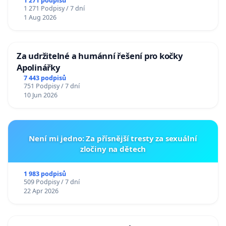
u Jablunkova
1 271 podpisů
1 271 Podpisy / 7 dní
1 Aug 2026
Za udržitelné a humánní řešení pro kočky
Apolinářky
7 443 podpisů
751 Podpisy / 7 dní
10 Jun 2026
Není mi jedno: Za přísnější tresty za sexuální
zločiny na dětech
1 983 podpisů
509 Podpisy / 7 dní
22 Apr 2026