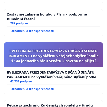
Zastavme zabíjení holubů v Plzni – podpořme
humánní řešení
787 podpisů
Oznámení o transparentnosti
‼️VELEZRADA PREZIDENTA‼️VÝZVA OBČANŮ SENÁTU
PARLAMENTU na vyhlášení veřejného slyšení podle
§ 144 jednacího řádu Senátu k návrhu na přijetí
usnesení k podání ústavní žaloby na prezidenta
republiky
‼️VELEZRADA PREZIDENTA‼️VÝZVA OBČANŮ SENÁTU
PARLAMENTU na vyhlášení veřejného slyšení podle §
144 jednacího řádu Senátu k návrhu na přijetí
42 731 podpisů
usnesení k podání ústavní žaloby na prezidenta
Oznámení o transparentnosti
republiky
Petice za záchranu Kuklenských rondelů v Hradci