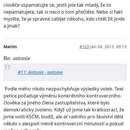
clověče vzpamatujte se, jestli jste tak mladý, že to
nepamatujete, tak si neco o tom přečtěte. Nebo si fakt
myslite, že je spravné zabíjet někoho, kdo chtěl žít jinde
a jinak?
Martin
#103
Jan 04, 2013, 09:13
Re: antonie
#11: Antonie - antonie
Podle mého nikdo nezpochybňuje výsledky voleb. Text
petice požaduje výměnu konkrétního kontroverzního
člověka za jiného člena zastupitelstva, které bylo
demokraticky zvoleno. Když už jsme tak krátkozrací, že
jsme volili KSČM, budiž, ale ať radního pro školství dělá
někdo s alespoň méně kontroverzní minulostí a pokud