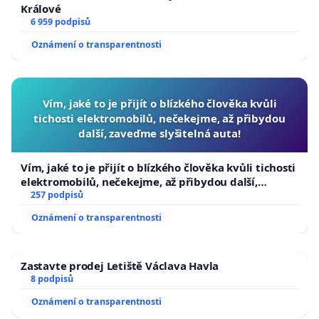
Králové
6 959 podpisů
Oznámení o transparentnosti
Vím, jaké to je přijít o blízkého člověka kvůli
tichosti elektromobilů, nečekejme, až přibydou
další, zaveďme slyšitelná auta!
Vím, jaké to je přijít o blízkého člověka kvůli tichosti
elektromobilů, nečekejme, až přibydou další,
zaveďme slyšitelná auta!
257 podpisů
Oznámení o transparentnosti
Zastavte prodej Letiště Václava Havla
8 podpisů
Oznámení o transparentnosti