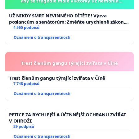
aby se tragédie malé Viktorky už nemohla
opakovat!
UŽ NIKDY SMRT NEVINNÉHO DÍTĚTE ! Výzva
poslancům a senátorům: Změňte urychleně zákon,
aby se tragédie malé Viktorky už nemohla opakovat!
4 565 podpisů
Oznámení o transparentnosti
Trest členům gangu týrající zvířata v Číně
Trest členům gangu týrající zvířata v Číně
7 748 podpisů
Oznámení o transparentnosti
PETICE ZA RYCHLEJŠÍ A ÚČINNĚJŠÍ OCHRANU ZVÍŘAT
V OHROŽE
29 podpisů
Oznámení o transparentnosti