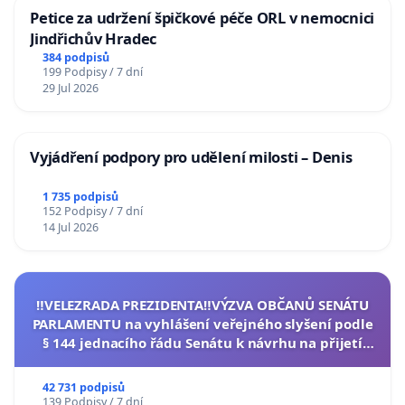
Petice za udržení špičkové péče ORL v nemocnici
Jindřichův Hradec
384 podpisů
199 Podpisy / 7 dní
29 Jul 2026
Vyjádření podpory pro udělení milosti – Denis
1 735 podpisů
152 Podpisy / 7 dní
14 Jul 2026
‼️VELEZRADA PREZIDENTA‼️VÝZVA OBČANŮ SENÁTU
PARLAMENTU na vyhlášení veřejného slyšení podle
§ 144 jednacího řádu Senátu k návrhu na přijetí
usnesení k podání ústavní žaloby na prezidenta
republiky
42 731 podpisů
139 Podpisy / 7 dní