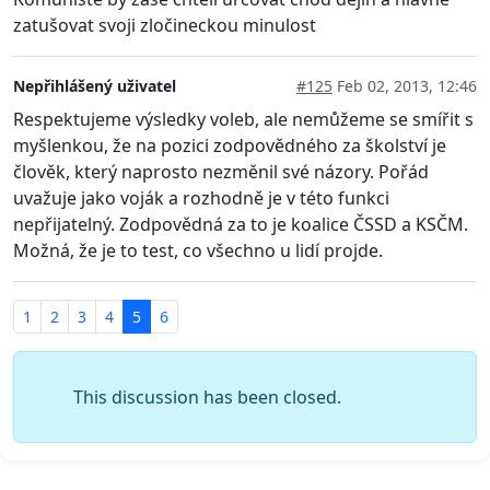
zatušovat svoji zločineckou minulost
Nepřihlášený uživatel
#125
Feb 02, 2013, 12:46
Respektujeme výsledky voleb, ale nemůžeme se smířit s
myšlenkou, že na pozici zodpovědného za školství je
člověk, který naprosto nezměnil své názory. Pořád
uvažuje jako voják a rozhodně je v této funkci
nepřijatelný. Zodpovědná za to je koalice ČSSD a KSČM.
Možná, že je to test, co všechno u lidí projde.
1
2
3
4
5
6
This discussion has been closed.