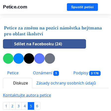
Petice.com
Spustit petici
Petice za změnu na pozici náměstka hejtmana
pro oblast školství
Sdílet na Facebooku (24)
Petice
Oznámení
Podpisy
1
3 176
Diskuze
Zásady ochrany osobních údajů
Kontaktujte autora petice
1
2
3
4
5
6