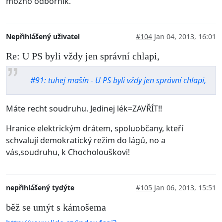
možno odborník.
Nepřihlášený uživatel
#104
Jan 04, 2013, 16:01
Re: U PS byli vždy jen správní chlapi,
#91: tuhej mašín - U PS byli vždy jen správní chlapi,
Máte recht soudruhu. Jedinej lék=ZAVŘÍT!!
Hranice elektrickým drátem, spoluobčany, kteří
schvalují demokratický režim do lágů, no a
vás,soudruhu, k Chocholouškovi!
nepřihlášený tydýte
#105
Jan 06, 2013, 15:51
běž se umýt s kámošema