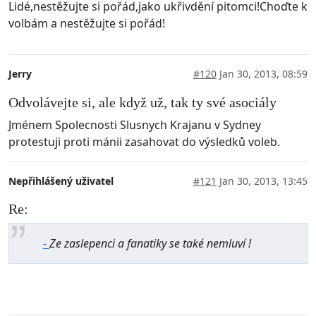
Lidé,nestěžujte si pořád,jako ukřivdění pitomci!Choďte k
volbám a nestěžujte si pořád!
Jerry
#120
Jan 30, 2013, 08:59
Odvolávejte si, ale když už, tak ty své asociály
Jménem Spolecnosti Slusnych Krajanu v Sydney
protestuji proti mánii zasahovat do výsledků voleb.
Nepřihlášený uživatel
#121
Jan 30, 2013, 13:45
Re:
-
Ze zaslepenci a fanatiky se také nemluví !