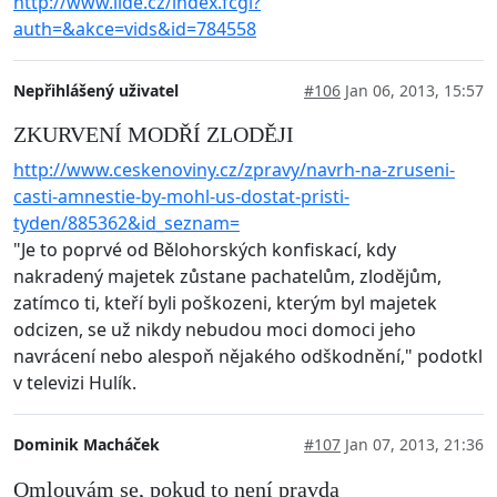
http://www.lide.cz/index.fcgi?
auth=&akce=vids&id=784558
Nepřihlášený uživatel
#106
Jan 06, 2013, 15:57
ZKURVENÍ MODŘÍ ZLODĚJI
http://www.ceskenoviny.cz/zpravy/navrh-na-zruseni-
casti-amnestie-by-mohl-us-dostat-pristi-
tyden/885362&id_seznam=
"Je to poprvé od Bělohorských konfiskací, kdy
nakradený majetek zůstane pachatelům, zlodějům,
zatímco ti, kteří byli poškozeni, kterým byl majetek
odcizen, se už nikdy nebudou moci domoci jeho
navrácení nebo alespoň nějakého odškodnění," podotkl
v televizi Hulík.
Dominik Macháček
#107
Jan 07, 2013, 21:36
Omlouvám se, pokud to není pravda