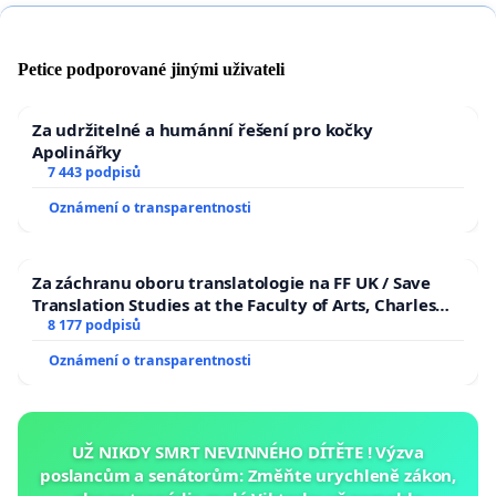
Petice podporované jinými uživateli
Za udržitelné a humánní řešení pro kočky
Apolinářky
7 443 podpisů
Oznámení o transparentnosti
Za záchranu oboru translatologie na FF UK / Save
Translation Studies at the Faculty of Arts, Charles
University
8 177 podpisů
Oznámení o transparentnosti
UŽ NIKDY SMRT NEVINNÉHO DÍTĚTE ! Výzva
poslancům a senátorům: Změňte urychleně zákon,