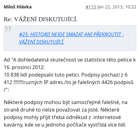
Miloš Hlávka
#115
Jan 22, 2013, 10:22
Re: VÁŽENÍ DISKUTUJÍCÍ.
#25: HISTORII NEJDE SMAZAT ANI PŘEKROUTIT -
VÁŽENÍ DISKUTUJÍCÍ.
Ad "A dohledatelná skutečnost ve statistice této petice k
16. prosinci 2012:
10 838 lidí podepsalo tuto petici. Podpisy pochazi z 6
412 !!!!!!!!ruzných IP adres./to je falešných 4426 podpisů
/":
Některé podpisy mohou být samozřejmě falešné, na
straně druhé to nelze považovat za jisté. Některé
podpisy mohly přijít třeba odněkud z internetové
kavárny, kde se u jednoho počítače vystřídá více lidí.