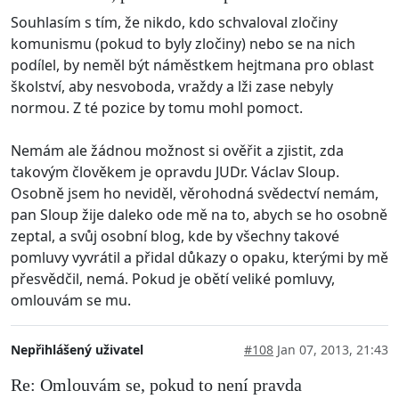
Souhlasím s tím, že nikdo, kdo schvaloval zločiny
komunismu (pokud to byly zločiny) nebo se na nich
podílel, by neměl být náměstkem hejtmana pro oblast
školství, aby nesvoboda, vraždy a lži zase nebyly
normou. Z té pozice by tomu mohl pomoct.
Nemám ale žádnou možnost si ověřit a zjistit, zda
takovým člověkem je opravdu JUDr. Václav Sloup.
Osobně jsem ho neviděl, věrohodná svědectví nemám,
pan Sloup žije daleko ode mě na to, abych se ho osobně
zeptal, a svůj osobní blog, kde by všechny takové
pomluvy vyvrátil a přidal důkazy o opaku, kterými by mě
přesvědčil, nemá. Pokud je obětí veliké pomluvy,
omlouvám se mu.
Nepřihlášený uživatel
#108
Jan 07, 2013, 21:43
Re: Omlouvám se, pokud to není pravda