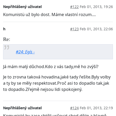
Nepřihlášený uživatel
#122
Feb 01, 2013, 19:26
Komunistü už bylo dost. Máme vlastní rozum....
h
#123
Feb 01, 2013, 22:06
Re:
#24: Egís -
Já mám malý důchod.Kdo z vás tady,mě ho zvýší?
Je to zrovna taková hovadina,jaké tady řešíte.Byly volby
a ty by se měly respektovat.Proč asi to dopadlo tak,jak
to dopadlo.Zřejmě nejsou lidi spokojený.
Nepřihlášený uživatel
#124
Feb 01, 2013, 22:19
Komunisté by zase chtěli určovat chod dějin a hlavně