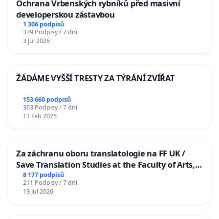
Ochrana Vrbenských rybníků před masivní
developerskou zástavbou
1 306 podpisů
379 Podpisy / 7 dní
3 Jul 2026
ŽÁDÁME VYŠŠÍ TRESTY ZA TÝRÁNÍ ZVÍŘAT
153 660 podpisů
363 Podpisy / 7 dní
11 Feb 2025
Za záchranu oboru translatologie na FF UK /
Save Translation Studies at the Faculty of Arts,
Charles University
8 177 podpisů
211 Podpisy / 7 dní
13 Jul 2026