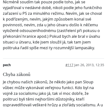
Nicméně soudím tak pouze podle toho, jak se
vyjadřoval v nedávné době, nikoli podle jeho funkčního
zařazení u PS za minulého režimu. Nevím, jak se choval
k podřízeným, nevím, jakým způsobem konal své
povinnosti, nevím, zda u jeho útvaru došlo k něčemu
vyloženě odsouzeníhodnému (zastřelení při pokusu o
překonání hranice apod.) Pokud bych ale bral v úvahu
situaci u útvaru, kde jsem sloužil já, tak tam jsem
politruka řadil spíše mezi ty rozumnější lampasáky.
pech
#117
Jan 26, 2013, 12:35
Chyba zákonů
Je chybou našich zákonů, že někdo jako pan Sloup
vůbec může vykonávat veřejnou funkci. Kdo byl na
vojně za socialismu jako já, tak ví moc dobře, že
politruci byli těmi nejhoršími důstojníky, kteří
ospravedlňovali veškeré hrůzy a zlořády socialismu. A u