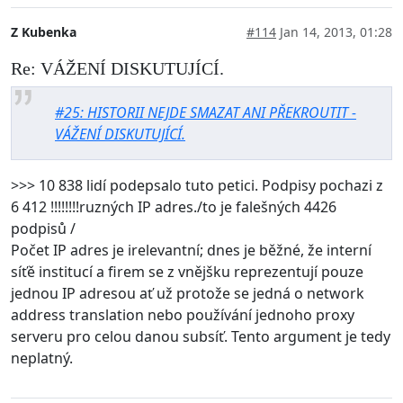
Z Kubenka
#114
Jan 14, 2013, 01:28
Re: VÁŽENÍ DISKUTUJÍCÍ.
#25: HISTORII NEJDE SMAZAT ANI PŘEKROUTIT -
VÁŽENÍ DISKUTUJÍCÍ.
>>> 10 838 lidí podepsalo tuto petici. Podpisy pochazi z
6 412 !!!!!!!!ruzných IP adres./to je falešných 4426
podpisů /
Počet IP adres je irelevantní; dnes je běžné, že interní
síťě institucí a firem se z vnějšku reprezentují pouze
jednou IP adresou ať už protože se jedná o network
address translation nebo používání jednoho proxy
serveru pro celou danou subsíť. Tento argument je tedy
neplatný.