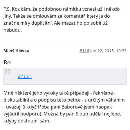
P.S. Koukám, že podobnou námitku vznesl už i někdo
jiný. Takže se omlouvám za komentář, který je do
značné míry duplicitní. Ale mazat ho po sobě už
nebudu.
Miloš Hlávka
#116
Jan 22, 2013, 10:33
Re:
#113: -
Mně některé jeho výroky také připadají - řekněme -
diskutabilní a o podpisu této petice - s určitým váháním
- uvažuji (i když třeba paní Baborové jsem naopak
vyjádřil podporu). Možná by pan Sloup udělal nejlépe,
kdyby odstoupil sám.