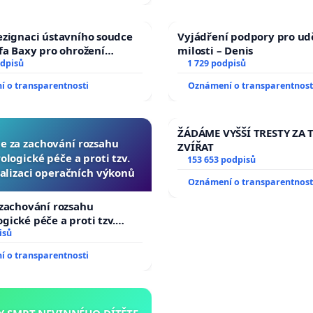
ezignaci ústavního soudce
Vyjádření podpory pro ud
efa Baxy pro ohrožení
milosti – Denis
 spravedlivý proces
odpisů
1 729 podpisů
 o transparentnosti
Oznámení o transparentnost
ŽÁDÁME VYŠŠÍ TRESTY ZA 
ce za zachování rozsahu
ZVÍŘAT
logické péče a proti tzv.
153 653 podpisů
alizaci operačních výkonů
Oznámení o transparentnost
 zachování rozsahu
gické péče a proti tzv.
izaci operačních výkonů
isů
 o transparentnosti
Y SMRT NEVINNÉHO DÍTĚTE