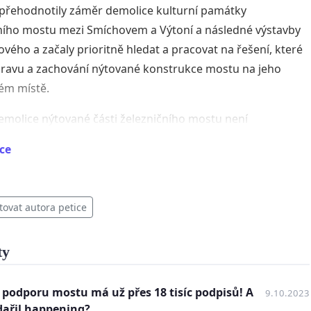
 přehodnotily záměr demolice kulturní památky
ního mostu mezi Smíchovem a Výtoní a následné výstavby
vého a začaly prioritně hledat a pracovat na řešení, které
opravu a zachování nýtované konstrukce mostu na jeho
ém místě.
molice nýtované části železničního mostu není
telný nejen po stránce kulturní, ale ani technické.
ce
 Správu železnic, aby ve svých dalších krocích
vala odborné studie a návrhy, které prokázaly
lnost mostu a ukázaly možná dopravní řešení.
tovat autora petice
emolice celé nýtované konstrukce mostu považujeme za
 a v důsledcích za barbarský. Železniční most je
ty
ou architektonickou a technickou památkou
ným statusem nemovité kulturní památky, proto
 podporu mostu má už přes 18 tisíc podpisů! A
9.10.2023
eme, aby:
dařil happening?