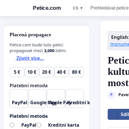
Petice.com
Prohledávat petice
CS ▼
Placená propagace
English
monumen
Petice.com bude tuto petici
propagovat mezi
3,000
lidmi.
Peti
Zjistit více...
kult
5 €
10 €
20 €
40 €
80 €
most
Platební metoda
Pavel
P
PayPal
Google Pay
Apple Pay
Kreditní karta
Sdí
Platební metoda
PayPal
Kreditní karta