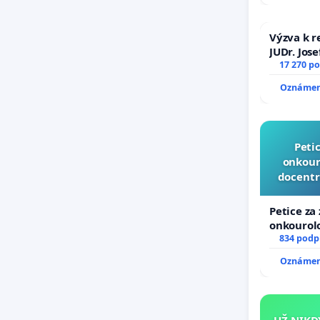
Výzva k r
JUDr. Jos
důvěry ve
17 270 p
Oznámení
Peti
onkouro
docentr
Petice za
onkourolo
docentral
834 podp
Oznámení
UŽ NIKD