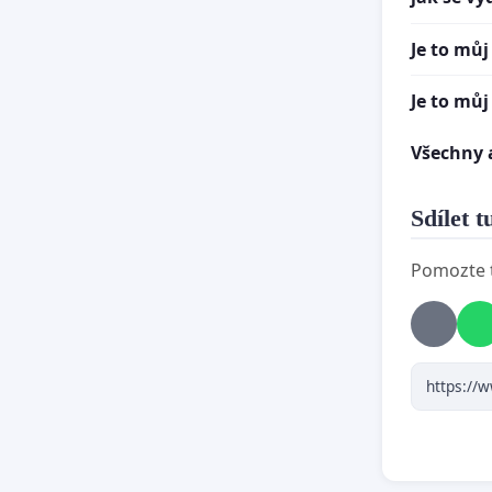
Mini
Je to můj
hodn
zákl
Je to můj
pohl
kons
Všechny 
aby 
pros
Sdílet t
prác
odbo
Pomozte t
nočn
aby 
dráh
praž
žele
aby 
dial
zach
evro