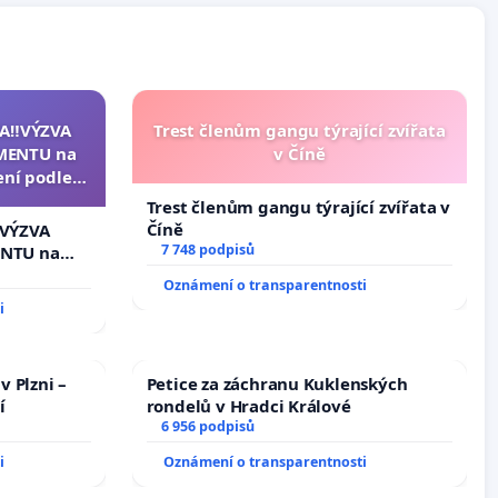
A‼️VÝZVA
Trest členům gangu týrající zvířata
MENTU na
v Číně
ení podle §
enátu k
Trest členům gangu týrající zvířata v
ní k podání
Číně
️VÝZVA
zidenta
7 748 podpisů
NTU na
í podle §
Oznámení o transparentnosti
u k návrhu
i
ní ústavní
bliky
v Plzni –
Petice za záchranu Kuklenských
í
rondelů v Hradci Králové
6 956 podpisů
i
Oznámení o transparentnosti