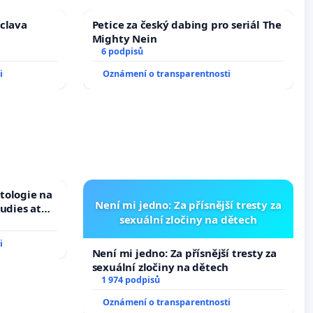
áclava
Petice za český dabing pro seriál The
Mighty Nein
6 podpisů
i
Oznámení o transparentnosti
tologie na
Není mi jedno: Za přísnější tresty za
tudies at
sexuální zločiny na dětech
s
i
Není mi jedno: Za přísnější tresty za
sexuální zločiny na dětech
1 974 podpisů
Oznámení o transparentnosti