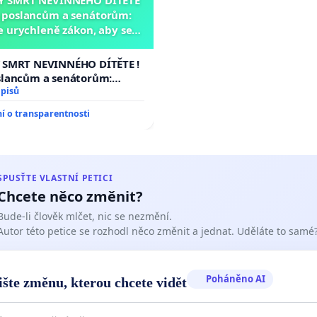
a poslancům a senátorům:
 urychleně zákon, aby se
 malé Viktorky už nemohla
opakovat!
 SMRT NEVINNÉHO DÍTĚTE !
slancům a senátorům:
rychleně zákon, aby se
dpisů
 malé Viktorky už nemohla
 o transparentnosti
!
SPUSŤTE VLASTNÍ PETICI
Chcete něco změnit?
Bude-li člověk mlčet, nic se nezmění.
Autor této petice se rozhodl něco změnit a jednat. Uděláte to samé
Poháněno AI
ište změnu, kterou chcete vidět