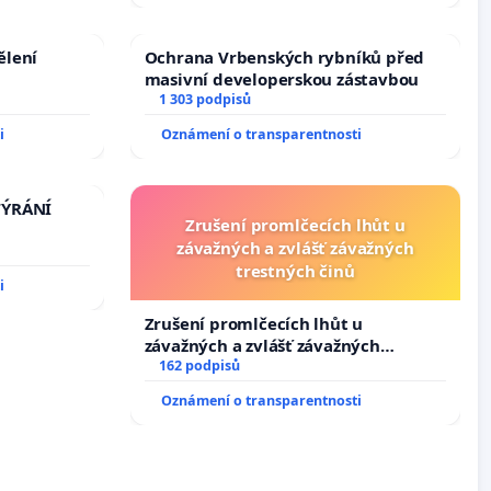
ělení
Ochrana Vrbenských rybníků před
masivní developerskou zástavbou
1 303 podpisů
i
Oznámení o transparentnosti
TÝRÁNÍ
Zrušení promlčecích lhůt u
závažných a zvlášť závažných
trestných činů
i
Zrušení promlčecích lhůt u
závažných a zvlášť závažných
trestných činů
162 podpisů
Oznámení o transparentnosti