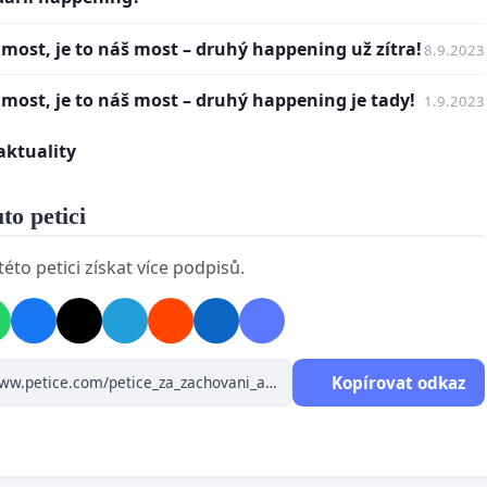
sterstvo kultury ČR přesně a jasně definovalo kulturní
 most, je to náš most – druhý happening už zítra!
8.9.2023
otu mostu (a zásady jeho opravy) spočívající nejen v jeho
adním objemu a tvaru vnímaném v panoramatických
 most, je to náš most – druhý happening je tady!
1.9.2023
edech, ale rovněž v detailech a proporcích historické
trukce,
aktuality
Ministerstvo dopravy ČR a Správa železnic zajistily
tředky na opravu mostu a neprodleně zahájily přípravné
uto petici
e a opravu samotnou, kterou lze, dle vypracované
rné studie, zajistit za jednokolejného provozu, příp. s
éto petici získat více podpisů.
ími výlukami,
Hlavní město Praha, Ministerstvo dopravy ČR, České
y a Správa železnic nalezly takové dopravní řešení
ského železničního uzlu, při kterém bude Vyšehradský
zniční most opraven a zachován na svém místě,
Kopírovat odkaz
všechny výše uvedené i další instituce ve společném
ogu a se zástupci petentů hledali řešení, které povede k
ování a opravě mostu, neboť se nejedná jen o památku
pského významu, ale především stavbu, která je