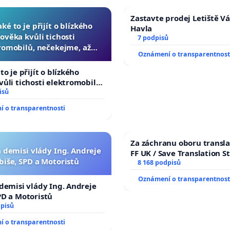
Zastavte prodej Letiště V
aké to je přijít o blízkého
Havla
lověka kvůli tichosti
7 podpisů
romobilů, nečekejme, až
Oznámení o transparentnost
 další, zaveďme slyšitelná
auta!
to je přijít o blízkého
vůli tichosti elektromobilů,
, až přibydou další,
isů
lyšitelná auta!
 o transparentnosti
Za záchranu oboru transla
a demisi vlády Ing. Andreje
FF UK / Save Translation S
biše, SPD a Motoristů
the Faculty of Arts, Charle
8 168 podpisů
University
Oznámení o transparentnost
 demisi vlády Ing. Andreje
PD a Motoristů
dpisů
 o transparentnosti