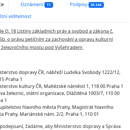
ce
Oznámení
Podpisy
11
26 244
tní viditelnost
le čl. 18 Listiny základních práv a svobod a zákona č.
Sb. o právu petičním za zachování a opravu kulturní
 železničního mostu pod Vyšehradem
:
sterstvo dopravy ČR, nábřeží Ludvíka Svobody 1222/12,
15 Praha 1
sterstvo kultury ČR, Maltézské náměstí 1, 118 00 Praha 1
va železnic, státní organizace, Dlážděná 1003/7, 110 00
a 1
upitelstvo hlavního města Prahy, Magistrát hlavního
a Prahy, Mariánské nám. 2/2, Praha 1, 110 01
 podepsaní, žádáme, aby Ministerstvo dopravy a Správa