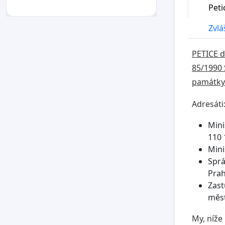
Peti
Zvláš
PETICE d
85/1990 
památky
Adresáti
Mini
110 
Mini
Sprá
Prah
Zast
měst
My, níže